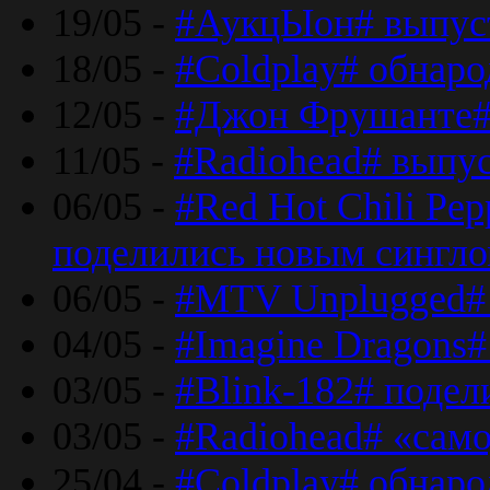
19/05 -
#АукцЫон# выпус
18/05 -
#Coldplay# обнар
12/05 -
#Джон Фрушанте#
11/05 -
#Radiohead# выпу
06/05 -
#Red Hot Chili Pe
поделились новым сингл
06/05 -
#MTV Unplugged# 
04/05 -
#Imagine Dragons#
03/05 -
#Blink-182# поде
03/05 -
#Radiohead# «само
25/04 -
#Coldplay# обнаро