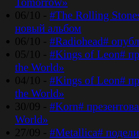
Tomorrow»
06/10 -
#The Rolling Ston
новый альбом
06/10 -
#Radiohead# опуб
05/10 -
#Kings of Leon# п
the World»
04/10 -
#Kings of Leon# п
the World»
30/09 -
#Korn# презентова
World»
27/09 -
#Metallica# подел