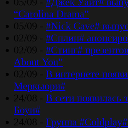
05/09 -
#Джек Уайт# выпу
“Carolina Drama”
05/09 -
#Nick Cave# выпус
02/09 -
#Сплин# анонсиро
02/09 -
#Стинг# презентова
About You”
02/09 -
В интернете появ
Меркьюри#
24/08 -
В сети появилась 
Боуи#
24/08 -
Группа #Coldplay#