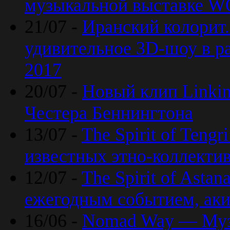
музыкальной выставке 
21/07 -
Иранский колорит
удивительное 3D-шоу в ра
2017
20/07 -
Новый клип Linkin
Честера Беннингтона
13/07 -
The Spirit of Teng
известных этно-коллекти
12/07 -
The Spirit of Asta
ежегодным событием, ак
16/06 -
Nomad Way — Муз