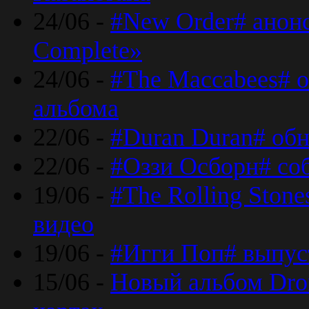
24/06 -
#New Order# анон
Complete»
24/06 -
#The Maccabees# о
альбома
22/06 -
#Duran Duran# обн
22/06 -
#Оззи Осборн# со
19/06 -
#The Rolling Ston
видео
19/06 -
#Игги Поп# выпус
15/06 -
Новый альбом Dron