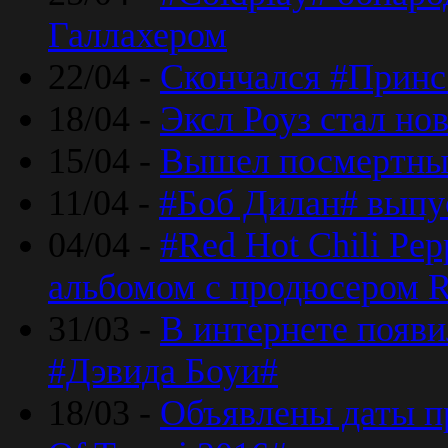
Галлахером
22/04 -
Скончался #Принс
18/04 -
Эксл Роуз стал н
15/04 -
Вышел посмертный
11/04 -
#Боб Дилан# выпу
04/04 -
#Red Hot Chili Pe
альбомом с продюсером R
31/03 -
В интернете появи
#Дэвида Боуи#
18/03 -
Объявлены даты пр