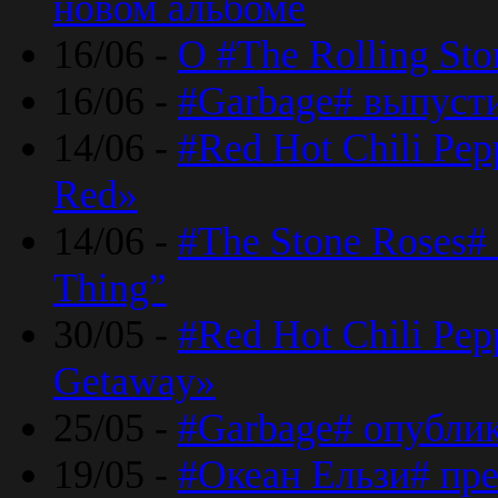
новом альбоме
16/06 -
О #The Rolling St
16/06 -
#Garbage# выпуст
14/06 -
#Red Hot Chili Pe
Red»
14/06 -
#The Stone Roses# 
Thing”
30/05 -
#Red Hot Chili Pe
Getaway»
25/05 -
#Garbage# опубли
19/05 -
#Океан Ельзи# пре