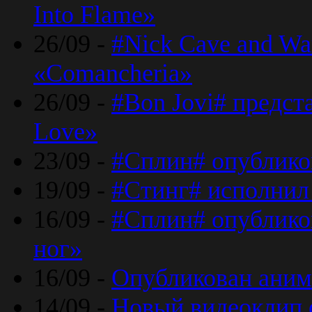
Into Flame»
26/09 -
#Nick Cave and Wa
«Comancheria»
26/09 -
#Bon Jovi# предста
Love»
23/09 -
#Сплин# опублико
19/09 -
#Стинг# исполнил
16/09 -
#Сплин# опубликов
ног»
16/09 -
Опубликован аним
14/09 -
Новый видеоклип 