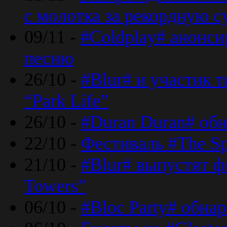
с молотка за рекордную 
09/11 -
#Coldplay# анонси
песню
26/10 -
#Blur# и участик т
“Park Life”
26/10 -
#Duran Duran# обн
22/10 -
Фестиваль #The Sp
21/10 -
#Blur# выпустят ф
Towers”
06/10 -
#Bloc Party# обна