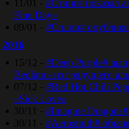
11/01 -
#Стинг# показал 
Fine Day»
09/01 -
#Сплин# опублико
2016
15/12 -
#Deep Purple# вып
Bedlam» из грядущего ал
07/12 -
#Red Hot Chili Pep
«Sick Love»
30/11 -
#Imagine Dragons#
30/11 -
#Aerosmith# объяв