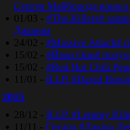
Сергея Майборода вошел 
01/03 -
#The Killers# зап
Джоном
24/02 -
#Massive Attack# 
15/02 -
#Йоко Оно# полу
15/02 -
#Red Hot Chili Pe
11/01 -
R.I.P. #David Bowi
2015
28/12 -
R.I.P. #Lemmy Kilm
11/11 -
Гитара #Джона Лен