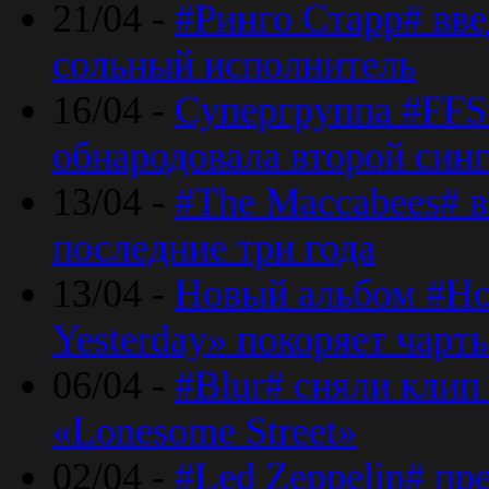
21/04 -
#Ринго Старр# вве
сольный исполнитель
16/04 -
Супергруппа #FFS#
обнародовала второй син
13/04 -
#The Maccabees# в
последние три года
13/04 -
Новый альбом #Но
Yesterday» покоряет чарт
06/04 -
#Blur# сняли клип
«Lonesome Street»
02/04 -
#Led Zeppelin# пр