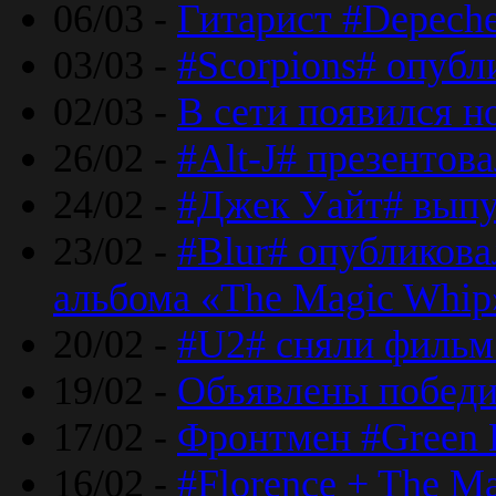
06/03 -
Гитарист #Depech
03/03 -
#Scorpions# опубл
02/03 -
В сети появился н
26/02 -
#Alt-J# презентова
24/02 -
#Джек Уайт# выпу
23/02 -
#Blur# опубликова
альбома «The Magic Whip
20/02 -
#U2# сняли фильм 
19/02 -
Объявлены побед
17/02 -
Фронтмен #Green 
16/02 -
#Florence + The M