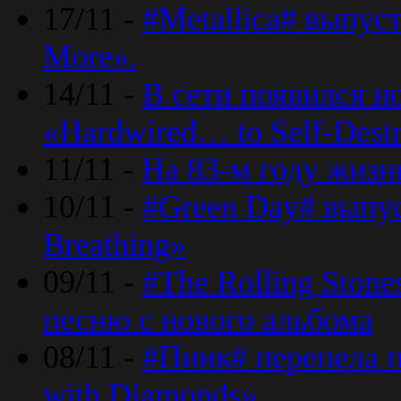
17/11 -
#Metallica# выпус
More».
14/11 -
В сети появился н
«Hardwired… to Self-Destr
11/11 -
На 83-м году жизн
10/11 -
#Green Day# выпус
Breathing»
09/11 -
#The Rolling Ston
песню с нового альбома
08/11 -
#Пинк# перепела п
with Diamonds».