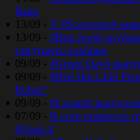
Bang
13/09 -
У #Scorpions# но
13/09 -
#Bon Jovi# опубли
грядущего альбома
09/09 -
#Green Day# выпус
09/09 -
#Red Hot Chili Pe
Robot”
09/09 -
#Сплин# выпустил
07/09 -
В сети появился т
#Oasis #