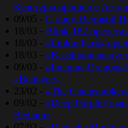
Культуры прошел в Астан
09/05 -
С днем Великой П
18/03 -
Blink-182 предста
18/03 -
#Linkin Park# пре
18/03 -
#Kasabian# выпуст
09/03 -
#Imagine Dragons#
«Believer».
23/02 -
#The Chainsmokers
09/02 -
#Deep Purple# вып
Bedlam»
07/02 -
#Depeche Mode# п