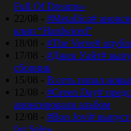
Full Of Dreams»
22/08 -
#Metallica# анонс
клип “Hardwired”
18/08 -
#The Verve# опубл
17/08 -
#Джек Уайт# выпу
сборник
15/08 -
В сеть попал новый
12/08 -
#Green Day# предс
анонсировали альбом
12/08 -
#Bon Jovi# выпуст
for Sale»