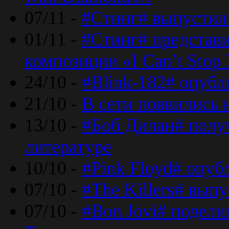
07/11 -
#Стинг# выпустил 
01/11 -
#Стинг# представ
композиции «I Can’t Stop 
24/10 -
#Blink-182# опубл
21/10 -
В сети появились 
13/10 -
#Боб Дилан# полу
литературе
10/10 -
#Pink Floyd# опуб
07/10 -
#The Killers# вып
07/10 -
#Bon Jovi# подели