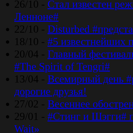
26/10 -
Стал известен реж
Ленноне#
22/10 -
Disturbed #предст
18/10 -
#5 известнейших п
20/04 -
Главный фестивал
#The Spirit of Tengri#
13/04 -
Всемирный день #р
дорогие друзья!
27/02 -
Весеннее обострен
29/01 -
#Стинг и Шэгги# 
Wait»