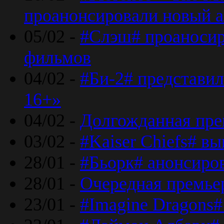
проанонсировали новый 
05/02 -
#Слэш# проаносир
фильмов
04/02 -
#Би-2# представил
16+»
04/02 -
Долгожданная прем
03/02 -
#Kaiser Chiefs# в
28/01 -
#Бьорк# анонсиров
28/01 -
Очередная премьер
23/01 -
#Imagine Dragons#