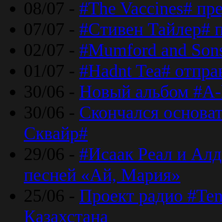
08/07 -
#The Vaccines# пр
07/07 -
#Стивен Тайлер# 
02/07 -
#Mumford and Sons
01/07 -
#Hadnt Tea# отпра
30/06 -
Новый альбом #A-
30/06 -
Скончался основа
Сквайр#
29/06 -
#Исаак Реал и Алд
песней «Ай, Мария»
25/06 -
Проект радио #Te
Казахстана