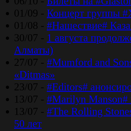
06/10 -
Билеты на #Glasto
01/09 -
Концерт группы #
01/08 -
#Нашествие# Каза
30/07 -
1 августа продолж
Алматы)
27/07 -
#Mumford and Sons
«Ditmas»
23/07 -
#Editors# анонсир
13/07 -
#Marilyn Manson#
13/07 -
#The Rolling Ston
50 лет