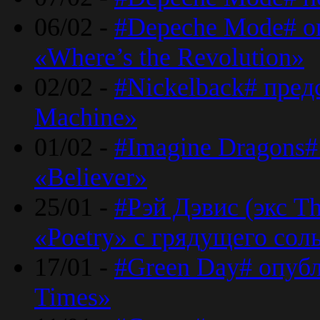
06/02 -
#Depeche Mode# о
«Where’s the Revolution»
02/02 -
#Nickelback# пред
Machine»
01/02 -
#Imagine Dragons#
«Believer»
25/01 -
#Рэй Дэвис (экс T
«Poetry» с грядущего сол
17/01 -
#Green Day# опубл
Times»