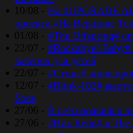
10/08 -
На #UPGRADE AU
проекта «На Вершине Те
01/08 -
#The Offspring# о
22/07 -
#Rockabye! Baby#
каверов для детей
22/07 -
#Стинг# анонсиро
12/07 -
#Blink-182# выпу
Sons
27/06 -
В сети появился н
27/06 -
#Ник Кейв# и The 