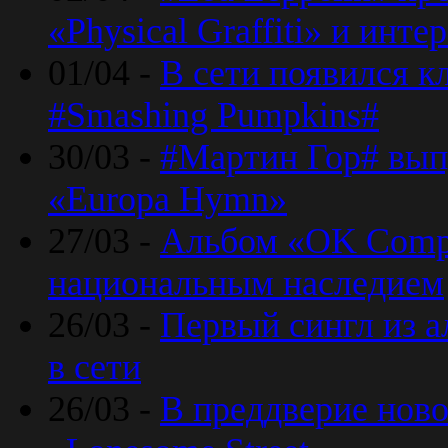
«Physical Graffiti» и инт
01/04 -
В сети появился к
#Smashing Pumpkins#
30/03 -
#Мартин Гор# вып
«Europa Hymn»
27/03 -
Альбом «OK Compu
национальным наследием
26/03 -
Первый сингл из а
в сети
26/03 -
В преддверие ново