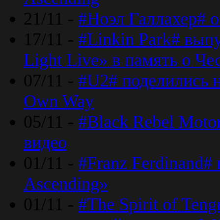
21/11 -
#Ноэл Галлахер# о
17/11 -
#Linkin Park# вып
Light Live» в память о Че
07/11 -
#U2# поделились н
Own Way
05/11 -
#Black Rebel Moto
видео
01/11 -
#Franz Ferdinand#
Ascending»
01/11 -
#The Spirit of Ten