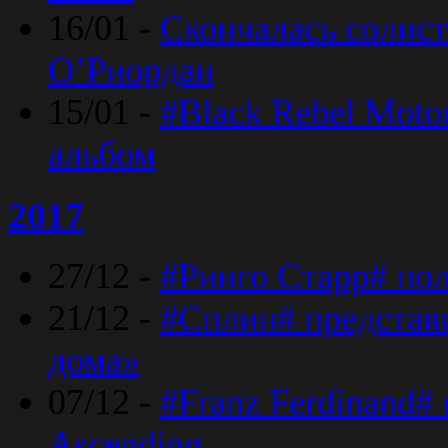
16/01 -
Скончалась солист
O’Риордан
15/01 -
#Black Rebel Moto
альбом
2017
27/12 -
#Ринго Старр# по
21/12 -
#Сплин# представ
дома»
07/12 -
#Franz Ferdinand#
Ascending