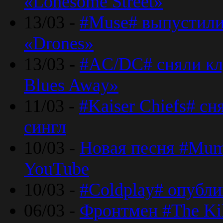
«Lonesome Street»
13/03 -
#Muse# выпустили
«Drones»
13/03 -
#AC/DC# сняли клу
Blues Away»
11/03 -
#Kaiser Chiefs# с
сингл
10/03 -
Новая песня #Mumf
YouTube
10/03 -
#Coldplay# опубли
06/03 -
Фронтмен #The Kil