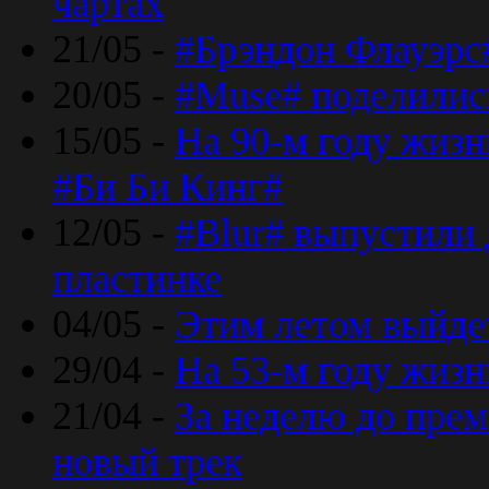
чартах
21/05 -
#Брэндон Флауэрс
20/05 -
#Muse# поделилис
15/05 -
На 90-м году жиз
#Би Би Кинг#
12/05 -
#Blur# выпустили
пластинке
04/05 -
Этим летом выйде
29/04 -
На 53-м году жиз
21/04 -
За неделю до прем
новый трек