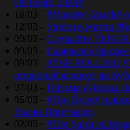
Of Tengri 2016#
18/03 -
#Massive Attack# 
12/03 -
Ушёл из жизни #К
09/03 -
Слушайте TENGRI
09/03 -
Скончался продюс
09/03 -
#THE ROLLING S
открытый концерт на Куб
07/03 -
Письмо #Джона Ле
05/03 -
#Том Йорк# принял
Марка Притчарда
02/03 -
#The Spirit of Ten