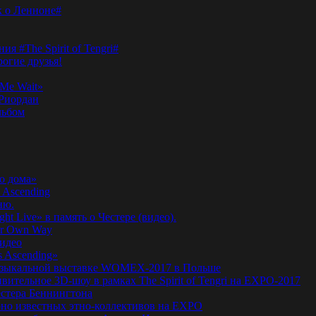
к о Ленноне#
я #The Spirit of Tengri#
огие друзья!
Me Wait»
’Риордан
льбом
о дома»
 Ascending
ню.
ht Live» в память о Честере (видео).
ur Own Way
видео
s Ascending»
а музыкальной выставке WOMEX-2017 в Польше
ительное 3D-шоу в рамках The Spirit of Tengri на EXPO-2017
естера Беннингтона
мирно известных этно-коллективов на EXPO