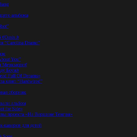
Bang
ущего альбома
bot”
 #Oasis #
и “Carolina Drama”
пом
About You”
ди Меркьюри#
иду Боуи#
ad Full Of Dreams»
ла клип “Hardwired”
вал сборник
овали альбом
t for Sale»
ы проекта «На Вершине Тенгри»
-каверов для детей
& Sons