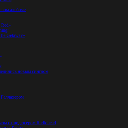
новом альбоме
n Red»
hing”
«The Getaway»
»
м
оделились новым синглом
м Галлахером
омом с продюсером Radiohead
эвида Боуи#