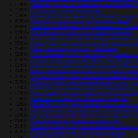
14/09 -
Новый видеоклип от #Green Day# на песню Bang 
13/09 -
У #Scorpions# новый барабанщик
13/09 -
#Bon Jovi# опубликовали трек “Knockout” из гряд
09/09 -
#Green Day# выпустили трек “Revolution Radio”
09/09 -
#Red Hot Chili Peppers# опубликовали клип “Go Ro
09/09 -
#Сплин# выпустили клип на песню «Окраины»
07/09 -
В сети появился трейлер документальной ленты об
05/09 -
#Джек Уайт# выпустил акустическую версию песн
05/09 -
#Nick Cave# выпустил клип “Jesus Alone”
02/09 -
#Сплин# анонсировали альбом и поделились кли
02/09 -
#Стинг# презентовал сингл “I Can’t Stop Thinking 
02/09 -
В интернете появились неизвестные фото #Фред
24/08 -
В сети появилась запись концерта-трибьюта #Дэв
24/08 -
Группа #Coldplay# выпустила клип на песню «A He
22/08 -
#Metallica# анонсировала новый альбом и выпусти
18/08 -
#The Verve# опубликовали песню “Shoeshine Girl”
17/08 -
#Джек Уайт# выпустил новый трек и проанонсиро
15/08 -
В сеть попал новый трек #Placebo# “Jesus’ Son”
12/08 -
#Green Day# представили новый сингл и анонсир
12/08 -
#Bon Jovi# выпустил новый сингл «This House Is No
10/08 -
На #UPGRADE AUTO SHOW# выступят рок-групп
01/08 -
#The Offspring# опубликовали новый трек
22/07 -
#Rockabye! Baby# выпустит юбилейный альбом рок
22/07 -
#Стинг# анонсировал выход нового альбома
12/07 -
#Blink-182# выпустили клип с участием Mumford 