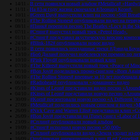
14/11 -
В сети появился новый альбом #Metallica# «Hardwir
11/11 -
На 83-м году жизни скончался #Леонард Коэн#.
10/11 -
#Green Day# выпустили клип на песню «Still Breat
09/11 -
#The Rolling Stones# опубликовали видео на перву
08/11 -
#Пинк# перепела песню The Beatles «Lucy in the Sk
07/11 -
#Стинг# выпустил новый трек «Petrol Head».
01/11 -
#Стинг# представил акустическую версию композиц
24/10 -
#Blink-182# опубликовали новое видео
21/10 -
В сети появились неизданные треки #Дэвида Боуи
13/10 -
#Боб Дилан# получил нобелевскую премию по лит
10/10 -
#Pink Floyd# опубликовали новый клип
07/10 -
#The Killers# выпустили новый трек «Peace of Min
07/10 -
#Bon Jovi# поделились промо-синглом «Born Agai
06/10 -
#The Rolling Stones# впервые за 10 лет пообещали
06/10 -
#Radiohead# опубликовали «домашнее» видео
05/10 -
#Kings of Leon# представили видео песню «Around
04/10 -
#Kings of Leon# представили новую песню «Around
30/09 -
#Korn# презентовали новую песню «A Different Wo
27/09 -
#Metallica# поделились новым синглом и видео «Mo
26/09 -
#Nick Cave and Warren Ellis# представили клип «C
26/09 -
#Bon Jovi# представили на iTunes сингл «Labor of 
23/09 -
#Сплин# опубликовали новый альбом
19/09 -
#Стинг# исполнил новую песню «50,000»
16/09 -
#Сплин# опубликовали видео «Земля уходит из-по
16/09 -
Опубликован анимационный клип #Led Zeppelin#