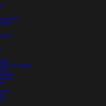
”
аса
ь в Алматы)
Ditmas»
я 50 лет
f»
вайр#
 песней «Ай, Мария»
стана
Complete»
 альбома
бом
 видео
еем
ртах