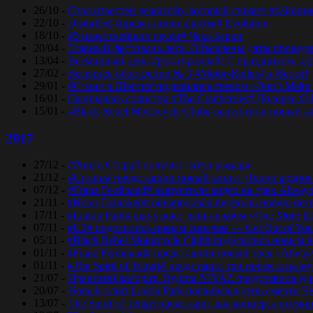
26/10 -
Стал известен режиссёр, который снимет #байопи
22/10 -
Disturbed #представили альбом# Evolution
18/10 -
#5 известнейших песен# Чака Берри
20/04 -
Главный фестиваль лета. Объявлены даты проведени
13/04 -
Всемирный день #рок-н-ролла#! С праздником, дор
27/02 -
Весеннее обострение № 3 #Motor-Roller# в Жести!
29/01 -
#Стинг и Шэгги# поделились треком «Don’t Make 
16/01 -
Скончалась солистка #The Cranberries# Долорес O
15/01 -
#Black Rebel Motorcycle Club# выпустили новый а
2017
27/12 -
#Ринго Старр# получит титул рыцаря
21/12 -
#Сплин# представили новый сингл «Тепло родног
07/12 -
#Franz Ferdinand# выпустили видео на трек Always
21/11 -
#Ноэл Галлахер# обнародовал видео на новую пес
17/11 -
#Linkin Park# выпускает лайв-альбом «One More Lig
07/11 -
#U2# поделились новым синглом — Get Out of Yo
05/11 -
#Black Rebel Motorcycle Club# поделились новым 
01/11 -
#Franz Ferdinand# представили новый трек «Alway
01/11 -
#The Spirit of Tengri# представил три проекта н
21/07 -
Иранский колорит. Группа NIYAZ представила удив
20/07 -
Новый клип Linkin Park появился в день смерти Ч
13/07 -
The Spirit of Tengri представит два концерта все