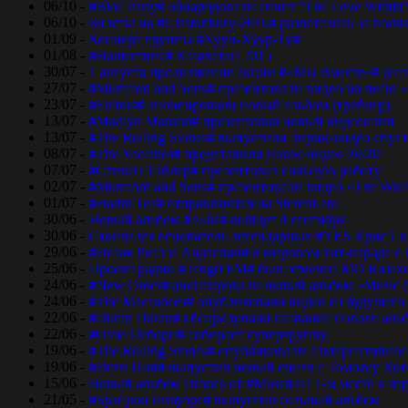
06/10 -
#Bloc Party# обнародовали сингл “The Love Within
06/10 -
Билеты на #Glastonbury-2016# разлетелись за полч
01/09 -
Концерт группы #Хуун-Хуур-Ту#
01/08 -
#Нашествие# Казахстан 2015
30/07 -
1 августа продолжение акции #«Мы Вместе»# (сел
27/07 -
#Mumford and Sons# презентовали видео на песю «
23/07 -
#Editors# анонсировали новый альбом (трейлер)
13/07 -
#Marilyn Manson# презентовал новый видеоклип
13/07 -
#The Rolling Stones# выпустили лирик-видео спуст
08/07 -
#The Vaccines# представили новое видео 20/20
07/07 -
#Стивен Тайлер# презентовал сольную работу
02/07 -
#Mumford and Sons# презентовали видео «The Wol
01/07 -
#Hadnt Tea# отправляются на StereoLeto
30/06 -
Новый альбом #A-ha# выйдет 4 сентября
30/06 -
Скончался основатель легендарных #YES Крис Ск
29/06 -
#Исаак Реал и Алдаспан# в мировом хит-параде с
25/06 -
Проект радио #Tengri FM# был отмечен МО Казах
24/06 -
#New Order# анонсировали новый альбом «Music 
24/06 -
#The Maccabees# опубликовали видео из будущего
22/06 -
#Duran Duran# обнародовали название нового аль
22/06 -
#Оззи Осборн# собирает супергруппу
19/06 -
#The Rolling Stones# опубликовали альтернативное
19/06 -
#Игги Поп# выпустил новый сингл с Томоясу Хот
15/06 -
Новый альбом Drones от #Muse# на 1-м месте в ча
21/05 -
#Брэндон Флауэрс# выпустил сольный альбом