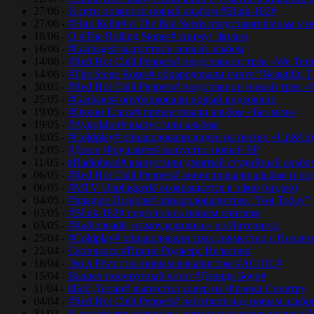
27/06 -
В сети появился новый альбом #Blink-182#
27/06 -
#Ник Кейв# и The Bad Seeds представят фильм о 
16/06 -
О #The Rolling Stones# снимут фильм
16/06 -
#Garbage# выпустили новый альбом
14/06 -
#Red Hot Chili Peppers# представили трек «We Tur
14/06 -
#The Stone Roses# обнародовали сингл “Beautiful T
30/05 -
#Red Hot Chili Peppers# представили новый трек 
25/05 -
#Garbage# опубликовали новый видеоклип
19/05 -
#Океан Ельзи# презентовали альбом «Без меж»
19/05 -
#АукцЫон# выпустили альбом
18/05 -
#Coldplay# обнародовали видео на песню «Up&Up
12/05 -
#Джон Фрушанте# выпустил новый ЕР
11/05 -
#Radiohead# выпустили девятый студийный альбо
06/05 -
#Red Hot Chili Peppers# анонсировали альбом и п
06/05 -
#MTV Unplugged# возвращается в эфир (видео)
04/05 -
#Imagine Dragons# обнародовали трек “Not Today”
03/05 -
#Blink-182# поделились новым синглом
03/05 -
#Radiohead# «самоудалились» из Интернета
25/04 -
#Coldplay# обнародовали трек совместно с Ноэле
22/04 -
Скончался #Принс Роджерс Нельсон#
18/04 -
Эксл Роуз стал новым вокалистом #AC/DC#
15/04 -
Вышел посмертный клип #Дэвида Боуи#
11/04 -
#Боб Дилан# выпустил кавер на Фрэнка Синатру
04/04 -
#Red Hot Chili Peppers# работают над новым альб
31/03 -
В интернете появилась неизданная ранее песня #Д