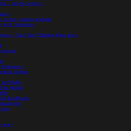
ed… to Self-Destruct»
hing»
ю песню с нового альбома
y with Diamonds».
ии «I Can’t Stop Thinking About You».
#
ературе
d»
n Tomorrow»
 новый альбом
 the World»
 the World»
rld»
th Into Flame»
omancheria»
Love»
д ног»