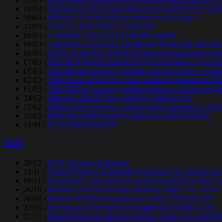
18/03 -
Объявлены даты проведения Фестиваля #The Spirit
18/03 -
#Massive Attack# обнародовали новое видео
12/03 -
Ушёл из жизни #Кит Эмерсон#
09/03 -
Слушайте TENGRI FM на #PCRadio#
09/03 -
Скончался продюсер The Beatles #Джордж Мартин
09/03 -
#THE ROLLING STONES# проанонсировали откры
07/03 -
Письмо #Джона Леннона# будет продано с аукцио
05/03 -
#Том Йорк# принял участие в записи нового трек
02/03 -
#The Spirit of Tengri# в лице главного режиссер
01/03 -
#The Killers# запишут альбом вместе с Элтоном Д
24/02 -
#Massive Attack# представили новое видео
15/02 -
#Йоко Оно# получит специальную премию от NM
15/02 -
#Red Hot Chili Peppers# записали новый альбом
11/01 -
R.I.P. #David Bowie#
2015
28/12 -
R.I.P. #Lemmy Kilmister#
11/11 -
Гитара #Джона Леннона# и барабан The Beatles уш
09/11 -
#Coldplay# анонсировали новый альбом и новую 
26/10 -
#Blur# и участик тв-шоу Saturday Night Live спели 
26/10 -
#Duran Duran# обнародовали клип “Pressure Off”
22/10 -
Фестиваль #The Spirit of Tengri# на WOMEX 2015
21/10 -
#Blur# выпустят фильм-концерт “Blur: New World 