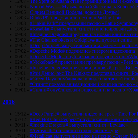
12/07 -
The Spirit of Astana станет традиционным и еже
16/06 -
Nomad Way — Музыкальный Фестиваль Кочевой К
09/05 -
С днем Великой Победы, дорогие Друзья!
18/03 -
Blink-182 представили песню «Parking Lot»
18/03 -
#Linkin Park# представили песню «Bаttlе Sуmphоn
18/03 -
#Kasabian# выпустили сингл и анонсировали диск
09/03 -
#Imagine Dragons# представила новый клип на синг
23/02 -
#The Chainsmokers и Coldplay# выпустили сингл
09/02 -
#Deep Purple# выпустили мини-альбом «Time for 
07/02 -
#Depeche Mode# поделились тизером видеоклипа
06/02 -
#Depeche Mode# опубликоавли новую песню «Where
02/02 -
#Nickelback# представили премьеру песни «Feed t
01/02 -
#Imagine Dragons# представили новый трек «Believ
25/01 -
#Рэй Дэвис (экс The Kinks)# представил сингл «Po
17/01 -
#Green Day# опубликовали видео на трек «Trouble
11/01 -
#Стинг# показал анимационный клип на песню «O
09/01 -
#Сплин# опубликовали видеоклип на песню «Хра
2016
15/12 -
#Deep Purple# выпустили видео на трек «Time For
07/12 -
#Red Hot Chili Peppers# опубликовали клип на тре
30/11 -
#Imagine Dragons# выпустили сингл «Levitate»
30/11 -
#Aerosmith# объявили о прощальном туре
17/11 -
#Metallica# выпустили видео на песню «Dream No 