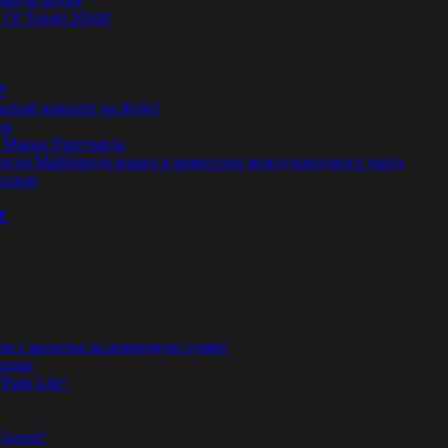
 Of Tengri 2016#
#
тый концерт на Кубе!
на
а Марка Притчарда
а Сергея Майборода вошел в комиссию международного чарта
жоном
E
ли с молотка за рекордную сумму
песню
“Park Life”
Towers”