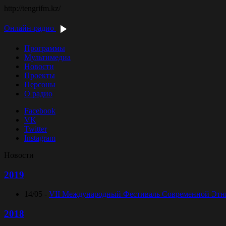
http://tengrifm.kz/
Онлайн-радио
Программы
Мультимедиа
Новости
Проекты
Персоны
О радио
Facebook
VK
Twitter
Instagram
Новости
2019
14/05 -
VII Международный Фестиваль Современной Этниче
2018