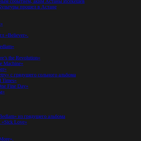
годным событием, аким Астаны Исекешев
ультуры прошел в Астане
у»
л «Believer».
Bedlam»
’s the Revolution»
he Machine»
er»
etry» с грядущего сольного альбома
d Times»
ne Fine Day»
м»
 Bedlam» из грядущего альбома
к «Sick Love»
More».