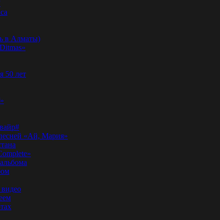
”
аса
ь в Алматы)
Ditmas»
я 50 лет
f»
вайр#
 песней «Ай, Мария»
стана
Complete»
 альбома
бом
 видео
еем
ртах