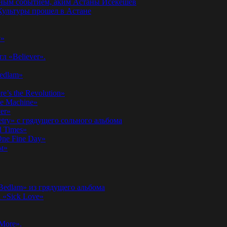
годным событием, аким Астаны Исекешев
ультуры прошел в Астане
у»
л «Believer».
Bedlam»
’s the Revolution»
he Machine»
er»
etry» с грядущего сольного альбома
d Times»
ne Fine Day»
м»
 Bedlam» из грядущего альбома
к «Sick Love»
More».