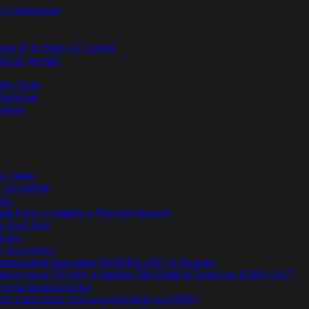
к о Ленноне#
я #The Spirit of Tengri#
огие друзья!
Me Wait»
’Риордан
льбом
о дома»
 Ascending
ню.
ht Live» в память о Честере (видео).
ur Own Way
видео
s Ascending»
а музыкальной выставке WOMEX-2017 в Польше
ительное 3D-шоу в рамках The Spirit of Tengri на EXPO-2017
естера Беннингтона
мирно известных этно-коллективов на EXPO