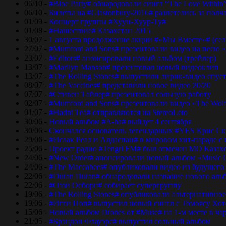
06/10 -
#Bloc Party# обнародовали сингл “The Love Within
06/10 -
Билеты на #Glastonbury-2016# разлетелись за полч
01/09 -
Концерт группы #Хуун-Хуур-Ту#
01/08 -
#Нашествие# Казахстан 2015
30/07 -
1 августа продолжение акции #«Мы Вместе»# (сел
27/07 -
#Mumford and Sons# презентовали видео на песю «
23/07 -
#Editors# анонсировали новый альбом (трейлер)
13/07 -
#Marilyn Manson# презентовал новый видеоклип
13/07 -
#The Rolling Stones# выпустили лирик-видео спуст
08/07 -
#The Vaccines# представили новое видео 20/20
07/07 -
#Стивен Тайлер# презентовал сольную работу
02/07 -
#Mumford and Sons# презентовали видео «The Wol
01/07 -
#Hadnt Tea# отправляются на StereoLeto
30/06 -
Новый альбом #A-ha# выйдет 4 сентября
30/06 -
Скончался основатель легендарных #YES Крис Ск
29/06 -
#Исаак Реал и Алдаспан# в мировом хит-параде с
25/06 -
Проект радио #Tengri FM# был отмечен МО Казах
24/06 -
#New Order# анонсировали новый альбом «Music 
24/06 -
#The Maccabees# опубликовали видео из будущего
22/06 -
#Duran Duran# обнародовали название нового аль
22/06 -
#Оззи Осборн# собирает супергруппу
19/06 -
#The Rolling Stones# опубликовали альтернативное
19/06 -
#Игги Поп# выпустил новый сингл с Томоясу Хот
15/06 -
Новый альбом Drones от #Muse# на 1-м месте в ча
21/05 -
#Брэндон Флауэрс# выпустил сольный альбом