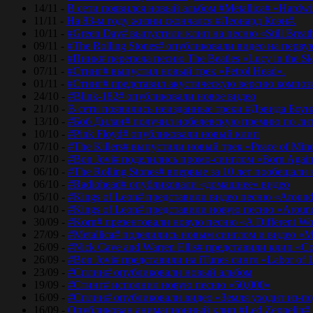
14/11 -
В сети появился новый альбом #Metallica# «Hardwir
11/11 -
На 83-м году жизни скончался #Леонард Коэн#.
10/11 -
#Green Day# выпустили клип на песню «Still Breat
09/11 -
#The Rolling Stones# опубликовали видео на перву
08/11 -
#Пинк# перепела песню The Beatles «Lucy in the Sk
07/11 -
#Стинг# выпустил новый трек «Petrol Head».
01/11 -
#Стинг# представил акустическую версию композиц
24/10 -
#Blink-182# опубликовали новое видео
21/10 -
В сети появились неизданные треки #Дэвида Боуи
13/10 -
#Боб Дилан# получил нобелевскую премию по лит
10/10 -
#Pink Floyd# опубликовали новый клип
07/10 -
#The Killers# выпустили новый трек «Peace of Min
07/10 -
#Bon Jovi# поделились промо-синглом «Born Agai
06/10 -
#The Rolling Stones# впервые за 10 лет пообещали
06/10 -
#Radiohead# опубликовали «домашнее» видео
05/10 -
#Kings of Leon# представили видео песню «Around
04/10 -
#Kings of Leon# представили новую песню «Around
30/09 -
#Korn# презентовали новую песню «A Different Wo
27/09 -
#Metallica# поделились новым синглом и видео «Mo
26/09 -
#Nick Cave and Warren Ellis# представили клип «C
26/09 -
#Bon Jovi# представили на iTunes сингл «Labor of 
23/09 -
#Сплин# опубликовали новый альбом
19/09 -
#Стинг# исполнил новую песню «50,000»
16/09 -
#Сплин# опубликовали видео «Земля уходит из-по
16/09 -
Опубликован анимационный клип #Led Zeppelin#