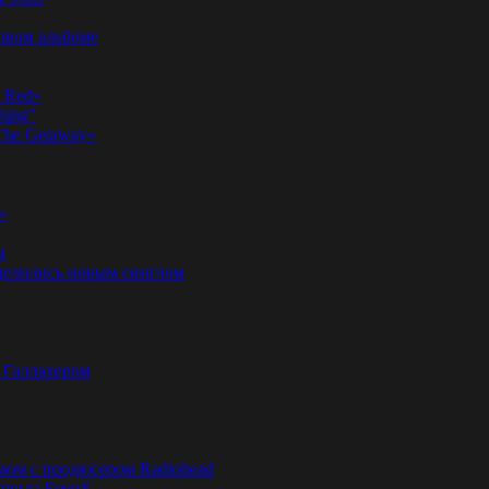
новом альбоме
n Red»
hing”
«The Getaway»
»
м
оделились новым синглом
м Галлахером
омом с продюсером Radiohead
эвида Боуи#