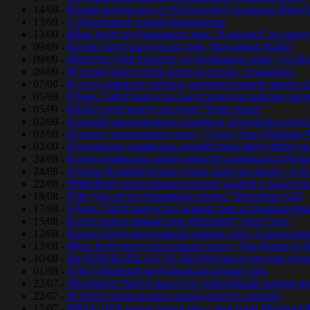
14/09 -
Новый видеоклип от #Green Day# на песню Bang 
13/09 -
У #Scorpions# новый барабанщик
13/09 -
#Bon Jovi# опубликовали трек “Knockout” из гряд
09/09 -
#Green Day# выпустили трек “Revolution Radio”
09/09 -
#Red Hot Chili Peppers# опубликовали клип “Go Ro
09/09 -
#Сплин# выпустили клип на песню «Окраины»
07/09 -
В сети появился трейлер документальной ленты об
05/09 -
#Джек Уайт# выпустил акустическую версию песн
05/09 -
#Nick Cave# выпустил клип “Jesus Alone”
02/09 -
#Сплин# анонсировали альбом и поделились кли
02/09 -
#Стинг# презентовал сингл “I Can’t Stop Thinking 
02/09 -
В интернете появились неизвестные фото #Фред
24/08 -
В сети появилась запись концерта-трибьюта #Дэв
24/08 -
Группа #Coldplay# выпустила клип на песню «A He
22/08 -
#Metallica# анонсировала новый альбом и выпусти
18/08 -
#The Verve# опубликовали песню “Shoeshine Girl”
17/08 -
#Джек Уайт# выпустил новый трек и проанонсиро
15/08 -
В сеть попал новый трек #Placebo# “Jesus’ Son”
12/08 -
#Green Day# представили новый сингл и анонсир
12/08 -
#Bon Jovi# выпустил новый сингл «This House Is No
10/08 -
На #UPGRADE AUTO SHOW# выступят рок-групп
01/08 -
#The Offspring# опубликовали новый трек
22/07 -
#Rockabye! Baby# выпустит юбилейный альбом рок
22/07 -
#Стинг# анонсировал выход нового альбома
12/07 -
#Blink-182# выпустили клип с участием Mumford 