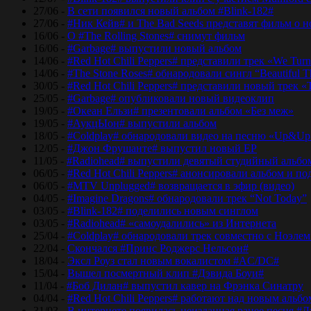
27/06 -
В сети появился новый альбом #Blink-182#
27/06 -
#Ник Кейв# и The Bad Seeds представят фильм о 
16/06 -
О #The Rolling Stones# снимут фильм
16/06 -
#Garbage# выпустили новый альбом
14/06 -
#Red Hot Chili Peppers# представили трек «We Tur
14/06 -
#The Stone Roses# обнародовали сингл “Beautiful T
30/05 -
#Red Hot Chili Peppers# представили новый трек 
25/05 -
#Garbage# опубликовали новый видеоклип
19/05 -
#Океан Ельзи# презентовали альбом «Без меж»
19/05 -
#АукцЫон# выпустили альбом
18/05 -
#Coldplay# обнародовали видео на песню «Up&Up
12/05 -
#Джон Фрушанте# выпустил новый ЕР
11/05 -
#Radiohead# выпустили девятый студийный альбо
06/05 -
#Red Hot Chili Peppers# анонсировали альбом и п
06/05 -
#MTV Unplugged# возвращается в эфир (видео)
04/05 -
#Imagine Dragons# обнародовали трек “Not Today”
03/05 -
#Blink-182# поделились новым синглом
03/05 -
#Radiohead# «самоудалились» из Интернета
25/04 -
#Coldplay# обнародовали трек совместно с Ноэле
22/04 -
Скончался #Принс Роджерс Нельсон#
18/04 -
Эксл Роуз стал новым вокалистом #AC/DC#
15/04 -
Вышел посмертный клип #Дэвида Боуи#
11/04 -
#Боб Дилан# выпустил кавер на Фрэнка Синатру
04/04 -
#Red Hot Chili Peppers# работают над новым альб
31/03 -
В интернете появилась неизданная ранее песня #Д