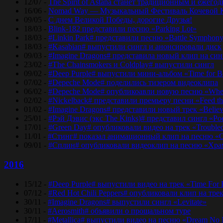
12/07 -
The Spirit of Astana станет традиционным и еже
16/06 -
Nomad Way — Музыкальный Фестиваль Кочевой К
09/05 -
С днем Великой Победы, дорогие Друзья!
18/03 -
Blink-182 представили песню «Parking Lot»
18/03 -
#Linkin Park# представили песню «Bаttlе Sуmphоn
18/03 -
#Kasabian# выпустили сингл и анонсировали диск
09/03 -
#Imagine Dragons# представила новый клип на синг
23/02 -
#The Chainsmokers и Coldplay# выпустили сингл
09/02 -
#Deep Purple# выпустили мини-альбом «Time for 
07/02 -
#Depeche Mode# поделились тизером видеоклипа
06/02 -
#Depeche Mode# опубликоавли новую песню «Where
02/02 -
#Nickelback# представили премьеру песни «Feed t
01/02 -
#Imagine Dragons# представили новый трек «Believ
25/01 -
#Рэй Дэвис (экс The Kinks)# представил сингл «Po
17/01 -
#Green Day# опубликовали видео на трек «Trouble
11/01 -
#Стинг# показал анимационный клип на песню «O
09/01 -
#Сплин# опубликовали видеоклип на песню «Хра
2016
15/12 -
#Deep Purple# выпустили видео на трек «Time For
07/12 -
#Red Hot Chili Peppers# опубликовали клип на тре
30/11 -
#Imagine Dragons# выпустили сингл «Levitate»
30/11 -
#Aerosmith# объявили о прощальном туре
17/11 -
#Metallica# выпустили видео на песню «Dream No 