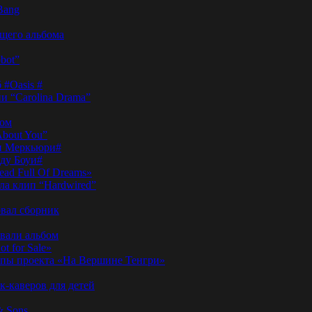
Bang
ущего альбома
bot”
 #Oasis #
и “Carolina Drama”
пом
About You”
ди Меркьюри#
иду Боуи#
ad Full Of Dreams»
ла клип “Hardwired”
вал сборник
овали альбом
t for Sale»
ы проекта «На Вершине Тенгри»
-каверов для детей
& Sons