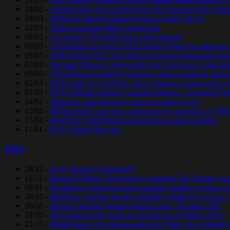
18/03 -
Объявлены даты проведения Фестиваля #The Spirit
18/03 -
#Massive Attack# обнародовали новое видео
12/03 -
Ушёл из жизни #Кит Эмерсон#
09/03 -
Слушайте TENGRI FM на #PCRadio#
09/03 -
Скончался продюсер The Beatles #Джордж Мартин
09/03 -
#THE ROLLING STONES# проанонсировали откры
07/03 -
Письмо #Джона Леннона# будет продано с аукцио
05/03 -
#Том Йорк# принял участие в записи нового трек
02/03 -
#The Spirit of Tengri# в лице главного режиссер
01/03 -
#The Killers# запишут альбом вместе с Элтоном Д
24/02 -
#Massive Attack# представили новое видео
15/02 -
#Йоко Оно# получит специальную премию от NM
15/02 -
#Red Hot Chili Peppers# записали новый альбом
11/01 -
R.I.P. #David Bowie#
2015
28/12 -
R.I.P. #Lemmy Kilmister#
11/11 -
Гитара #Джона Леннона# и барабан The Beatles уш
09/11 -
#Coldplay# анонсировали новый альбом и новую 
26/10 -
#Blur# и участик тв-шоу Saturday Night Live спели 
26/10 -
#Duran Duran# обнародовали клип “Pressure Off”
22/10 -
Фестиваль #The Spirit of Tengri# на WOMEX 2015
21/10 -
#Blur# выпустят фильм-концерт “Blur: New World 