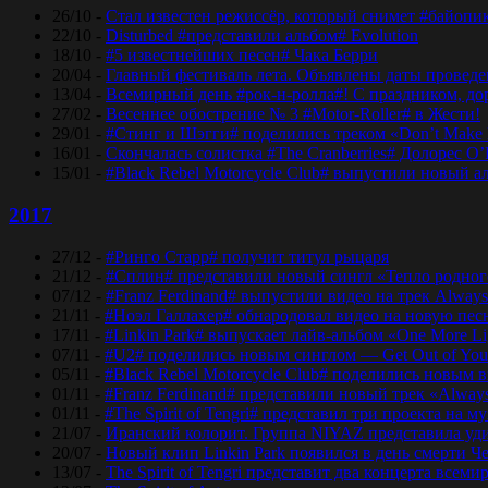
26/10 -
Стал известен режиссёр, который снимет #байопи
22/10 -
Disturbed #представили альбом# Evolution
18/10 -
#5 известнейших песен# Чака Берри
20/04 -
Главный фестиваль лета. Объявлены даты проведени
13/04 -
Всемирный день #рок-н-ролла#! С праздником, дор
27/02 -
Весеннее обострение № 3 #Motor-Roller# в Жести!
29/01 -
#Стинг и Шэгги# поделились треком «Don’t Make 
16/01 -
Скончалась солистка #The Cranberries# Долорес O
15/01 -
#Black Rebel Motorcycle Club# выпустили новый а
2017
27/12 -
#Ринго Старр# получит титул рыцаря
21/12 -
#Сплин# представили новый сингл «Тепло родног
07/12 -
#Franz Ferdinand# выпустили видео на трек Always
21/11 -
#Ноэл Галлахер# обнародовал видео на новую пес
17/11 -
#Linkin Park# выпускает лайв-альбом «One More Lig
07/11 -
#U2# поделились новым синглом — Get Out of Yo
05/11 -
#Black Rebel Motorcycle Club# поделились новым 
01/11 -
#Franz Ferdinand# представили новый трек «Alway
01/11 -
#The Spirit of Tengri# представил три проекта н
21/07 -
Иранский колорит. Группа NIYAZ представила удив
20/07 -
Новый клип Linkin Park появился в день смерти Ч
13/07 -
The Spirit of Tengri представит два концерта все