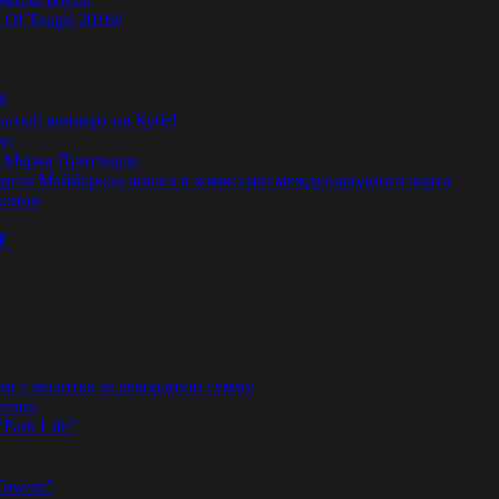
 Of Tengri 2016#
#
тый концерт на Кубе!
на
а Марка Притчарда
а Сергея Майборода вошел в комиссию международного чарта
жоном
E
ли с молотка за рекордную сумму
песню
“Park Life”
Towers”