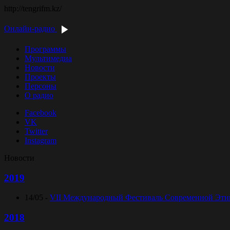
http://tengrifm.kz/
Онлайн-радио
Программы
Мультимедиа
Новости
Проекты
Персоны
О радио
Facebook
VK
Twitter
Instagram
Новости
2019
14/05 -
VII Международный Фестиваль Современной Этниче
2018