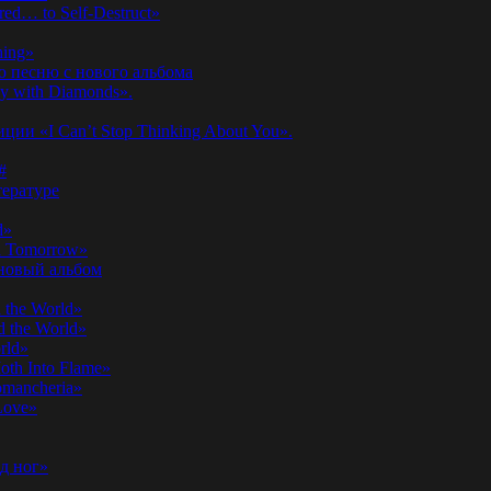
ed… to Self-Destruct»
hing»
ю песню с нового альбома
y with Diamonds».
ии «I Can’t Stop Thinking About You».
#
ературе
d»
n Tomorrow»
 новый альбом
 the World»
 the World»
rld»
th Into Flame»
omancheria»
Love»
д ног»