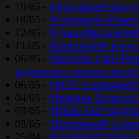
19/05 -
#АукцЫон# выпус
18/05 -
#Coldplay# обнар
12/05 -
#Джон Фрушанте#
11/05 -
#Radiohead# выпу
06/05 -
#Red Hot Chili Pe
поделились новым сингл
06/05 -
#MTV Unplugged# 
04/05 -
#Imagine Dragons#
03/05 -
#Blink-182# поде
03/05 -
#Radiohead# «само
25/04 -
#Coldplay# обнаро