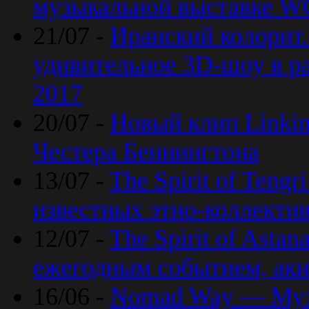
музыкальной выставке 
21/07 -
Иранский колорит
удивительное 3D-шоу в ра
2017
20/07 -
Новый клип Linkin
Честера Беннингтона
13/07 -
The Spirit of Teng
известных этно-коллекти
12/07 -
The Spirit of Asta
ежегодным событием, ак
16/06 -
Nomad Way — Муз