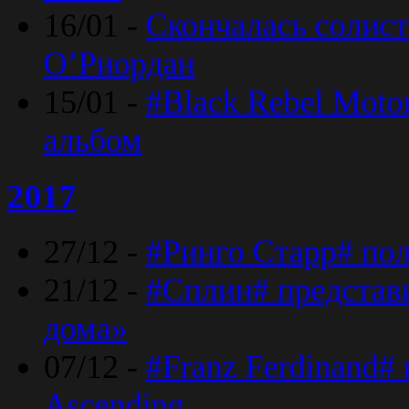
16/01 -
Скончалась солист
O’Риордан
15/01 -
#Black Rebel Moto
альбом
2017
27/12 -
#Ринго Старр# по
21/12 -
#Сплин# представ
дома»
07/12 -
#Franz Ferdinand#
Ascending