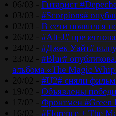
06/03 -
Гитарист #Depech
03/03 -
#Scorpions# опубл
02/03 -
В сети появился н
26/02 -
#Alt-J# презентова
24/02 -
#Джек Уайт# выпу
23/02 -
#Blur# опубликова
альбома «The Magic Whip
20/02 -
#U2# сняли фильм 
19/02 -
Объявлены побед
17/02 -
Фронтмен #Green 
16/02 -
#Florence + The M