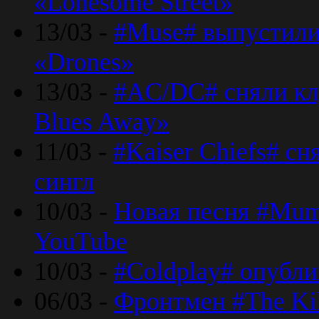
«Lonesome Street»
13/03 -
#Muse# выпустили
«Drones»
13/03 -
#AC/DC# сняли клу
Blues Away»
11/03 -
#Kaiser Chiefs# с
сингл
10/03 -
Новая песня #Mumf
YouTube
10/03 -
#Coldplay# опубли
06/03 -
Фронтмен #The Kil