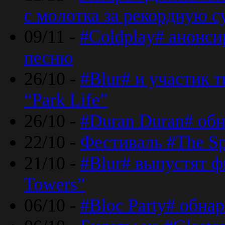
с молотка за рекордную 
09/11 -
#Coldplay# анонси
песню
26/10 -
#Blur# и участик т
“Park Life”
26/10 -
#Duran Duran# обн
22/10 -
Фестиваль #The Sp
21/10 -
#Blur# выпустят ф
Towers”
06/10 -
#Bloc Party# обна