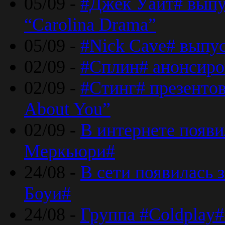
05/09 -
#Джек Уайт# выпу
“Carolina Drama”
05/09 -
#Nick Cave# выпус
02/09 -
#Сплин# анонсиро
02/09 -
#Стинг# презентова
About You”
02/09 -
В интернете появ
Меркьюри#
24/08 -
В сети появилась 
Боуи#
24/08 -
Группа #Coldplay#