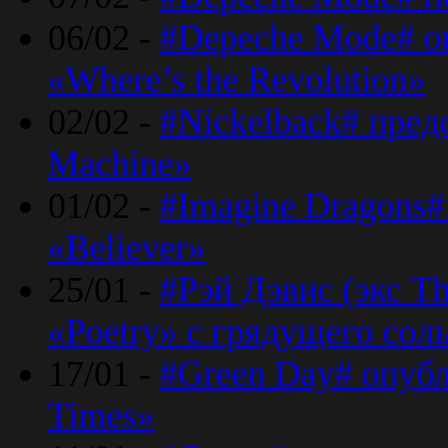
06/02 -
#Depeche Mode# о
«Where’s the Revolution»
02/02 -
#Nickelback# пред
Machine»
01/02 -
#Imagine Dragons#
«Believer»
25/01 -
#Рэй Дэвис (экс T
«Poetry» с грядущего сол
17/01 -
#Green Day# опубл
Times»