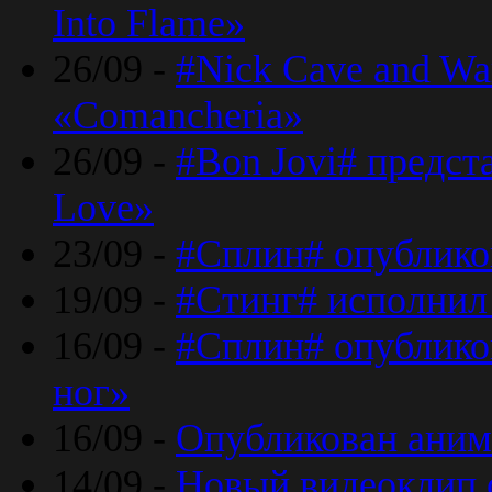
Into Flame»
26/09 -
#Nick Cave and Wa
«Comancheria»
26/09 -
#Bon Jovi# предста
Love»
23/09 -
#Сплин# опублико
19/09 -
#Стинг# исполнил
16/09 -
#Сплин# опубликов
ног»
16/09 -
Опубликован аним
14/09 -
Новый видеоклип 