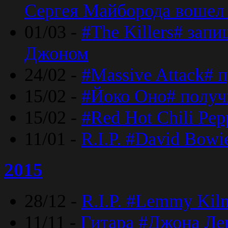
Сергея Майборода вошел 
01/03 -
#The Killers# зап
Джоном
24/02 -
#Massive Attack# 
15/02 -
#Йоко Оно# полу
15/02 -
#Red Hot Chili Pe
11/01 -
R.I.P. #David Bowi
2015
28/12 -
R.I.P. #Lemmy Kilm
11/11 -
Гитара #Джона Лен