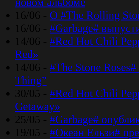
новом альбоме
16/06 -
О #The Rolling St
16/06 -
#Garbage# выпуст
14/06 -
#Red Hot Chili Pe
Red»
14/06 -
#The Stone Roses# 
Thing”
30/05 -
#Red Hot Chili Pe
Getaway»
25/05 -
#Garbage# опубли
19/05 -
#Океан Ельзи# пре