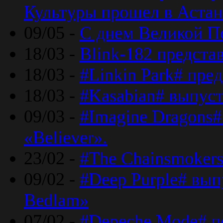
Культуры прошел в Астан
09/05 -
С днем Великой П
18/03 -
Blink-182 предста
18/03 -
#Linkin Park# пре
18/03 -
#Kasabian# выпуст
09/03 -
#Imagine Dragons#
«Believer».
23/02 -
#The Chainsmokers
09/02 -
#Deep Purple# вып
Bedlam»
07/02 -
#Depeche Mode# п