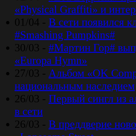
«Physical Graffiti» и инт
01/04 -
В сети появился к
#Smashing Pumpkins#
30/03 -
#Мартин Гор# вып
«Europa Hymn»
27/03 -
Альбом «OK Compu
национальным наследием
26/03 -
Первый сингл из а
в сети
26/03 -
В преддверие ново