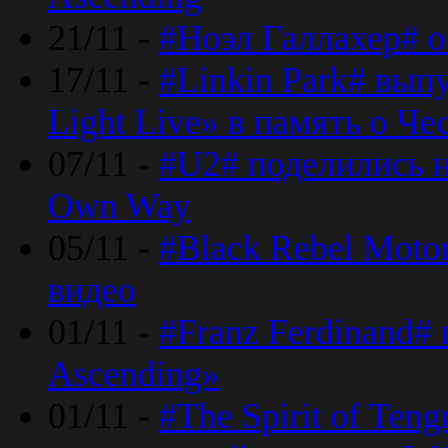
21/11 -
#Ноэл Галлахер# о
17/11 -
#Linkin Park# вып
Light Live» в память о Че
07/11 -
#U2# поделились н
Own Way
05/11 -
#Black Rebel Moto
видео
01/11 -
#Franz Ferdinand#
Ascending»
01/11 -
#The Spirit of Ten