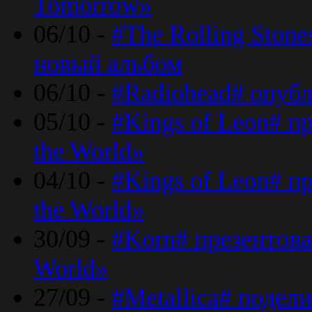
Tomorrow»
06/10 -
#The Rolling Ston
новый альбом
06/10 -
#Radiohead# опуб
05/10 -
#Kings of Leon# п
the World»
04/10 -
#Kings of Leon# п
the World»
30/09 -
#Korn# презентова
World»
27/09 -
#Metallica# подел