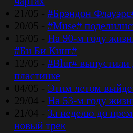
чартах
21/05 -
#Брэндон Флауэрс
20/05 -
#Muse# поделилис
15/05 -
На 90-м году жиз
#Би Би Кинг#
12/05 -
#Blur# выпустили
пластинке
04/05 -
Этим летом выйде
29/04 -
На 53-м году жиз
21/04 -
За неделю до прем
новый трек