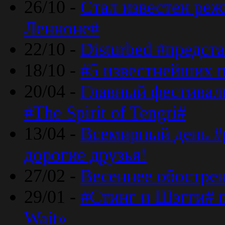
26/10 -
Стал известен реж
Ленноне#
22/10 -
Disturbed #предст
18/10 -
#5 известнейших п
20/04 -
Главный фестивал
#The Spirit of Tengri#
13/04 -
Всемирный день #р
дорогие друзья!
27/02 -
Весеннее обострен
29/01 -
#Стинг и Шэгги# 
Wait»