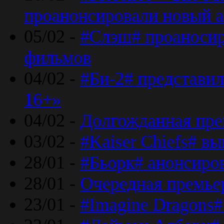
проанонсировали новый 
05/02 -
#Слэш# проаносир
фильмов
04/02 -
#Би-2# представил
16+»
04/02 -
Долгожданная прем
03/02 -
#Kaiser Chiefs# в
28/01 -
#Бьорк# анонсиров
28/01 -
Очередная премьер
23/01 -
#Imagine Dragons#