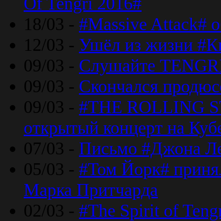
Of Tengri 2016#
18/03 -
#Massive Attack# 
12/03 -
Ушёл из жизни #К
09/03 -
Слушайте TENGRI
09/03 -
Скончался продюс
09/03 -
#THE ROLLING S
открытый концерт на Куб
07/03 -
Письмо #Джона Ле
05/03 -
#Том Йорк# принял
Марка Притчарда
02/03 -
#The Spirit of Ten