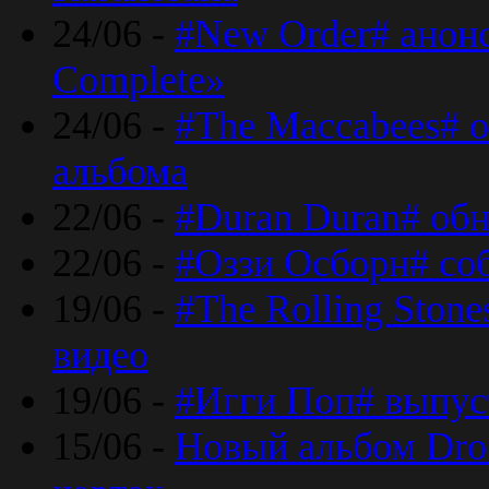
24/06 -
#New Order# анон
Complete»
24/06 -
#The Maccabees# о
альбома
22/06 -
#Duran Duran# обн
22/06 -
#Оззи Осборн# со
19/06 -
#The Rolling Ston
видео
19/06 -
#Игги Поп# выпус
15/06 -
Новый альбом Dron