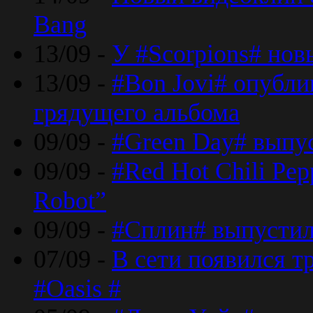
Bang
13/09 -
У #Scorpions# но
13/09 -
#Bon Jovi# опубли
грядущего альбома
09/09 -
#Green Day# выпус
09/09 -
#Red Hot Chili Pe
Robot”
09/09 -
#Сплин# выпустил
07/09 -
В сети появился т
#Oasis #