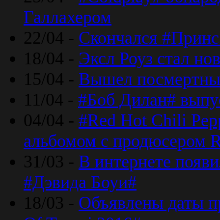
Галлахером
22/04 -
Скончался #Принс
18/04 -
Эксл Роуз стал н
15/04 -
Вышел посмертный
11/04 -
#Боб Дилан# выпу
04/04 -
#Red Hot Chili Pe
альбомом с продюсером R
31/03 -
В интернете появи
#Дэвида Боуи#
18/03 -
Объявлены даты пр