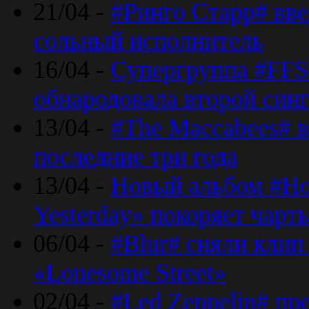
21/04 -
#Ринго Старр# вве
сольный исполнитель
16/04 -
Супергруппа #FFS#
обнародовала второй син
13/04 -
#The Maccabees# в
последние три года
13/04 -
Новый альбом #Но
Yesterday» покоряет чарт
06/04 -
#Blur# сняли клип
«Lonesome Street»
02/04 -
#Led Zeppelin# пр