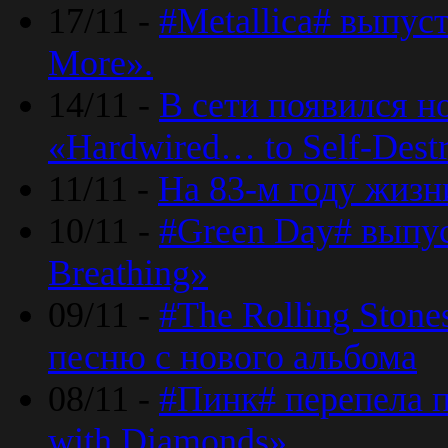
17/11 -
#Metallica# выпус
More».
14/11 -
В сети появился н
«Hardwired… to Self-Destr
11/11 -
На 83-м году жизн
10/11 -
#Green Day# выпус
Breathing»
09/11 -
#The Rolling Ston
песню с нового альбома
08/11 -
#Пинк# перепела п
with Diamonds».