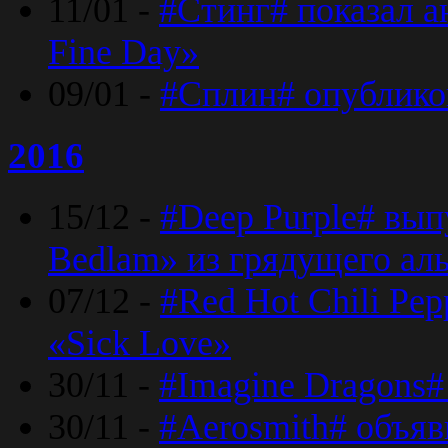
11/01 -
#Стинг# показал 
Fine Day»
09/01 -
#Сплин# опублико
2016
15/12 -
#Deep Purple# вып
Bedlam» из грядущего ал
07/12 -
#Red Hot Chili Pep
«Sick Love»
30/11 -
#Imagine Dragons#
30/11 -
#Aerosmith# объяв