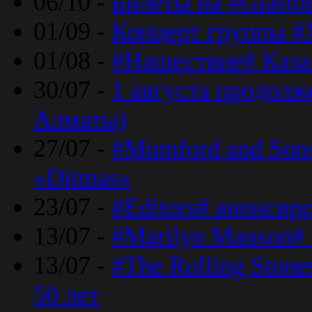
06/10 -
Билеты на #Glasto
01/09 -
Концерт группы #
01/08 -
#Нашествие# Каза
30/07 -
1 августа продолж
Алматы)
27/07 -
#Mumford and Sons
«Ditmas»
23/07 -
#Editors# анонсир
13/07 -
#Marilyn Manson#
13/07 -
#The Rolling Ston
50 лет