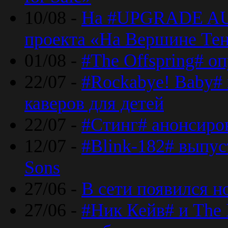
10/08 -
На #UPGRADE AU
проекта «На Вершине Те
01/08 -
#The Offspring# о
22/07 -
#Rockabye! Baby#
каверов для детей
22/07 -
#Стинг# анонсиро
12/07 -
#Blink-182# выпу
Sons
27/06 -
В сети появился н
27/06 -
#Ник Кейв# и The 