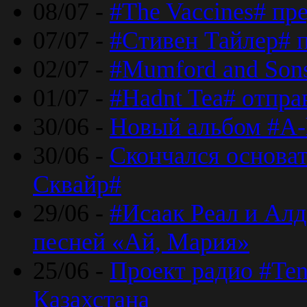
08/07 -
#The Vaccines# пр
07/07 -
#Стивен Тайлер# 
02/07 -
#Mumford and Sons
01/07 -
#Hadnt Tea# отпра
30/06 -
Новый альбом #A-
30/06 -
Скончался основа
Сквайр#
29/06 -
#Исаак Реал и Алд
песней «Ай, Мария»
25/06 -
Проект радио #Te
Казахстана