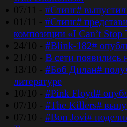
07/11 -
#Стинг# выпустил 
01/11 -
#Стинг# представ
композиции «I Can’t Stop 
24/10 -
#Blink-182# опубл
21/10 -
В сети появились 
13/10 -
#Боб Дилан# полу
литературе
10/10 -
#Pink Floyd# опуб
07/10 -
#The Killers# вып
07/10 -
#Bon Jovi# подели