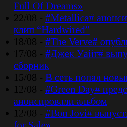
Full Of Dreams»
22/08 -
#Metallica# анонс
клип “Hardwired”
18/08 -
#The Verve# опубл
17/08 -
#Джек Уайт# выпу
сборник
15/08 -
В сеть попал новый
12/08 -
#Green Day# предс
анонсировали альбом
12/08 -
#Bon Jovi# выпуст
for Sale»