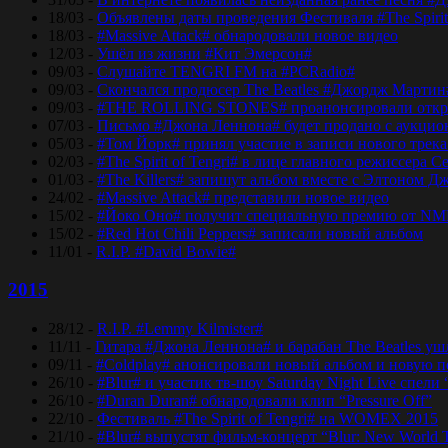
18/03 -
Объявлены даты проведения Фестиваля #The Spirit
18/03 -
#Massive Attack# обнародовали новое видео
12/03 -
Ушёл из жизни #Кит Эмерсон#
09/03 -
Слушайте TENGRI FM на #PCRadio#
09/03 -
Скончался продюсер The Beatles #Джордж Мартин
09/03 -
#THE ROLLING STONES# проанонсировали откры
07/03 -
Письмо #Джона Леннона# будет продано с аукцио
05/03 -
#Том Йорк# принял участие в записи нового трек
02/03 -
#The Spirit of Tengri# в лице главного режиссер
01/03 -
#The Killers# запишут альбом вместе с Элтоном Д
24/02 -
#Massive Attack# представили новое видео
15/02 -
#Йоко Оно# получит специальную премию от NM
15/02 -
#Red Hot Chili Peppers# записали новый альбом
11/01 -
R.I.P. #David Bowie#
2015
28/12 -
R.I.P. #Lemmy Kilmister#
11/11 -
Гитара #Джона Леннона# и барабан The Beatles уш
09/11 -
#Coldplay# анонсировали новый альбом и новую 
26/10 -
#Blur# и участик тв-шоу Saturday Night Live спели 
26/10 -
#Duran Duran# обнародовали клип “Pressure Off”
22/10 -
Фестиваль #The Spirit of Tengri# на WOMEX 2015
21/10 -
#Blur# выпустят фильм-концерт “Blur: New World 