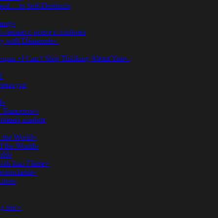
ed… to Self-Destruct»
hing»
ю песню с нового альбома
y with Diamonds».
ии «I Can’t Stop Thinking About You».
#
ературе
d»
n Tomorrow»
 новый альбом
 the World»
 the World»
rld»
th Into Flame»
omancheria»
Love»
д ног»