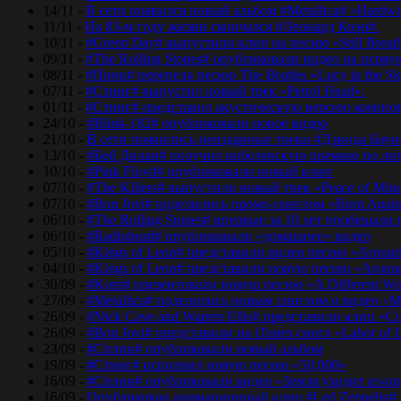
14/11 -
В сети появился новый альбом #Metallica# «Hardwir
11/11 -
На 83-м году жизни скончался #Леонард Коэн#.
10/11 -
#Green Day# выпустили клип на песню «Still Breat
09/11 -
#The Rolling Stones# опубликовали видео на перву
08/11 -
#Пинк# перепела песню The Beatles «Lucy in the Sk
07/11 -
#Стинг# выпустил новый трек «Petrol Head».
01/11 -
#Стинг# представил акустическую версию композиц
24/10 -
#Blink-182# опубликовали новое видео
21/10 -
В сети появились неизданные треки #Дэвида Боуи
13/10 -
#Боб Дилан# получил нобелевскую премию по лит
10/10 -
#Pink Floyd# опубликовали новый клип
07/10 -
#The Killers# выпустили новый трек «Peace of Min
07/10 -
#Bon Jovi# поделились промо-синглом «Born Agai
06/10 -
#The Rolling Stones# впервые за 10 лет пообещали
06/10 -
#Radiohead# опубликовали «домашнее» видео
05/10 -
#Kings of Leon# представили видео песню «Around
04/10 -
#Kings of Leon# представили новую песню «Around
30/09 -
#Korn# презентовали новую песню «A Different Wo
27/09 -
#Metallica# поделились новым синглом и видео «Mo
26/09 -
#Nick Cave and Warren Ellis# представили клип «C
26/09 -
#Bon Jovi# представили на iTunes сингл «Labor of 
23/09 -
#Сплин# опубликовали новый альбом
19/09 -
#Стинг# исполнил новую песню «50,000»
16/09 -
#Сплин# опубликовали видео «Земля уходит из-по
16/09 -
Опубликован анимационный клип #Led Zeppelin#