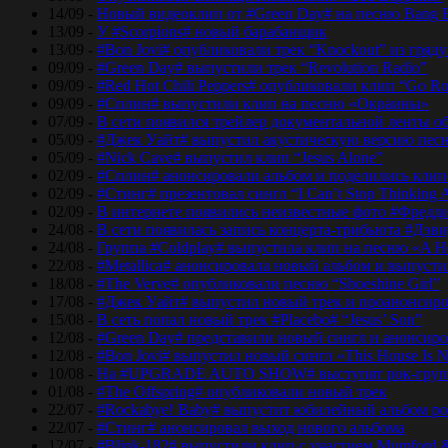
14/09 -
Новый видеоклип от #Green Day# на песню Bang 
13/09 -
У #Scorpions# новый барабанщик
13/09 -
#Bon Jovi# опубликовали трек “Knockout” из гряд
09/09 -
#Green Day# выпустили трек “Revolution Radio”
09/09 -
#Red Hot Chili Peppers# опубликовали клип “Go Ro
09/09 -
#Сплин# выпустили клип на песню «Окраины»
07/09 -
В сети появился трейлер документальной ленты об
05/09 -
#Джек Уайт# выпустил акустическую версию песн
05/09 -
#Nick Cave# выпустил клип “Jesus Alone”
02/09 -
#Сплин# анонсировали альбом и поделились кли
02/09 -
#Стинг# презентовал сингл “I Can’t Stop Thinking 
02/09 -
В интернете появились неизвестные фото #Фред
24/08 -
В сети появилась запись концерта-трибьюта #Дэв
24/08 -
Группа #Coldplay# выпустила клип на песню «A He
22/08 -
#Metallica# анонсировала новый альбом и выпусти
18/08 -
#The Verve# опубликовали песню “Shoeshine Girl”
17/08 -
#Джек Уайт# выпустил новый трек и проанонсиро
15/08 -
В сеть попал новый трек #Placebo# “Jesus’ Son”
12/08 -
#Green Day# представили новый сингл и анонсир
12/08 -
#Bon Jovi# выпустил новый сингл «This House Is No
10/08 -
На #UPGRADE AUTO SHOW# выступят рок-групп
01/08 -
#The Offspring# опубликовали новый трек
22/07 -
#Rockabye! Baby# выпустит юбилейный альбом рок
22/07 -
#Стинг# анонсировал выход нового альбома
12/07 -
#Blink-182# выпустили клип с участием Mumford 