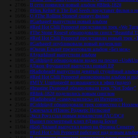
27/06 -
В сети появился новый альбом #Blink-182#
27/06 -
#Ник Кейв# и The Bad Seeds представят фильм о 
16/06 -
О #The Rolling Stones# снимут фильм
16/06 -
#Garbage# выпустили новый альбом
14/06 -
#Red Hot Chili Peppers# представили трек «We Tur
14/06 -
#The Stone Roses# обнародовали сингл “Beautiful T
30/05 -
#Red Hot Chili Peppers# представили новый трек 
25/05 -
#Garbage# опубликовали новый видеоклип
19/05 -
#Океан Ельзи# презентовали альбом «Без меж»
19/05 -
#АукцЫон# выпустили альбом
18/05 -
#Coldplay# обнародовали видео на песню «Up&Up
12/05 -
#Джон Фрушанте# выпустил новый ЕР
11/05 -
#Radiohead# выпустили девятый студийный альбо
06/05 -
#Red Hot Chili Peppers# анонсировали альбом и п
06/05 -
#MTV Unplugged# возвращается в эфир (видео)
04/05 -
#Imagine Dragons# обнародовали трек “Not Today”
03/05 -
#Blink-182# поделились новым синглом
03/05 -
#Radiohead# «самоудалились» из Интернета
25/04 -
#Coldplay# обнародовали трек совместно с Ноэле
22/04 -
Скончался #Принс Роджерс Нельсон#
18/04 -
Эксл Роуз стал новым вокалистом #AC/DC#
15/04 -
Вышел посмертный клип #Дэвида Боуи#
11/04 -
#Боб Дилан# выпустил кавер на Фрэнка Синатру
04/04 -
#Red Hot Chili Peppers# работают над новым альб
31/03 -
В интернете появилась неизданная ранее песня #Д