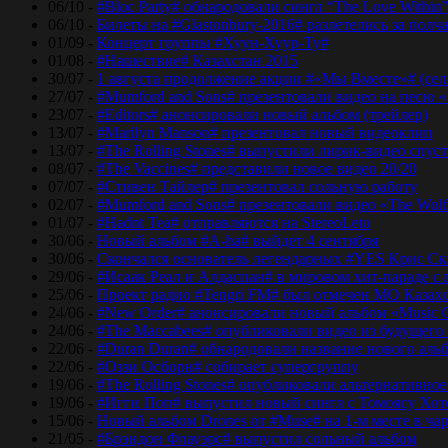
06/10 -
#Bloc Party# обнародовали сингл “The Love Within
06/10 -
Билеты на #Glastonbury-2016# разлетелись за полч
01/09 -
Концерт группы #Хуун-Хуур-Ту#
01/08 -
#Нашествие# Казахстан 2015
30/07 -
1 августа продолжение акции #«Мы Вместе»# (сел
27/07 -
#Mumford and Sons# презентовали видео на песю «
23/07 -
#Editors# анонсировали новый альбом (трейлер)
13/07 -
#Marilyn Manson# презентовал новый видеоклип
13/07 -
#The Rolling Stones# выпустили лирик-видео спуст
08/07 -
#The Vaccines# представили новое видео 20/20
07/07 -
#Стивен Тайлер# презентовал сольную работу
02/07 -
#Mumford and Sons# презентовали видео «The Wol
01/07 -
#Hadnt Tea# отправляются на StereoLeto
30/06 -
Новый альбом #A-ha# выйдет 4 сентября
30/06 -
Скончался основатель легендарных #YES Крис Ск
29/06 -
#Исаак Реал и Алдаспан# в мировом хит-параде с
25/06 -
Проект радио #Tengri FM# был отмечен МО Казах
24/06 -
#New Order# анонсировали новый альбом «Music 
24/06 -
#The Maccabees# опубликовали видео из будущего
22/06 -
#Duran Duran# обнародовали название нового аль
22/06 -
#Оззи Осборн# собирает супергруппу
19/06 -
#The Rolling Stones# опубликовали альтернативное
19/06 -
#Игги Поп# выпустил новый сингл с Томоясу Хот
15/06 -
Новый альбом Drones от #Muse# на 1-м месте в ча
21/05 -
#Брэндон Флауэрс# выпустил сольный альбом