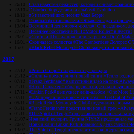
26/10 -
Стал известен режиссёр, который снимет #байопи
22/10 -
Disturbed #представили альбом# Evolution
18/10 -
#5 известнейших песен# Чака Берри
20/04 -
Главный фестиваль лета. Объявлены даты проведени
13/04 -
Всемирный день #рок-н-ролла#! С праздником, дор
27/02 -
Весеннее обострение № 3 #Motor-Roller# в Жести!
29/01 -
#Стинг и Шэгги# поделились треком «Don’t Make 
16/01 -
Скончалась солистка #The Cranberries# Долорес O
15/01 -
#Black Rebel Motorcycle Club# выпустили новый а
2017
27/12 -
#Ринго Старр# получит титул рыцаря
21/12 -
#Сплин# представили новый сингл «Тепло родног
07/12 -
#Franz Ferdinand# выпустили видео на трек Always
21/11 -
#Ноэл Галлахер# обнародовал видео на новую пес
17/11 -
#Linkin Park# выпускает лайв-альбом «One More Lig
07/11 -
#U2# поделились новым синглом — Get Out of Yo
05/11 -
#Black Rebel Motorcycle Club# поделились новым 
01/11 -
#Franz Ferdinand# представили новый трек «Alway
01/11 -
#The Spirit of Tengri# представил три проекта н
21/07 -
Иранский колорит. Группа NIYAZ представила удив
20/07 -
Новый клип Linkin Park появился в день смерти Ч
13/07 -
The Spirit of Tengri представит два концерта все