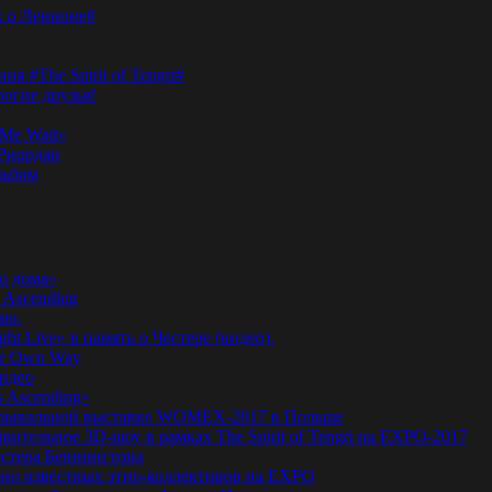
к о Ленноне#
я #The Spirit of Tengri#
огие друзья!
Me Wait»
’Риордан
льбом
о дома»
 Ascending
ню.
ht Live» в память о Честере (видео).
ur Own Way
видео
s Ascending»
а музыкальной выставке WOMEX-2017 в Польше
ительное 3D-шоу в рамках The Spirit of Tengri на EXPO-2017
естера Беннингтона
мирно известных этно-коллективов на EXPO