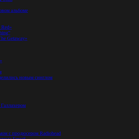
новом альбоме
n Red»
hing”
«The Getaway»
»
м
оделились новым синглом
м Галлахером
омом с продюсером Radiohead
эвида Боуи#