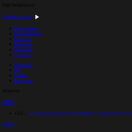
http://tengrifm.kz/
Онлайн-радио
Программы
Мультимедиа
Новости
Проекты
Персоны
О радио
Facebook
VK
Twitter
Instagram
Новости
2019
14/05 -
VII Международный Фестиваль Современной Этниче
2018