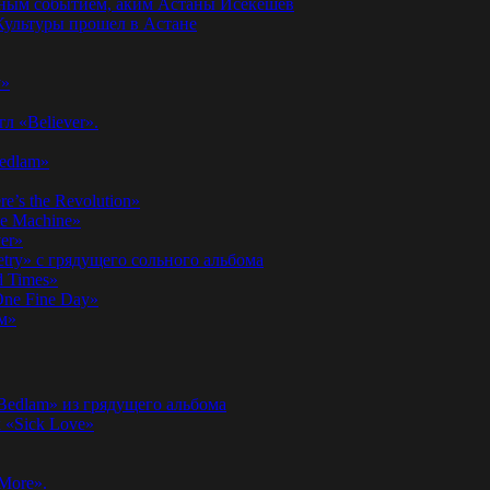
годным событием, аким Астаны Исекешев
ультуры прошел в Астане
у»
л «Believer».
Bedlam»
’s the Revolution»
he Machine»
er»
etry» с грядущего сольного альбома
d Times»
ne Fine Day»
м»
 Bedlam» из грядущего альбома
к «Sick Love»
More».