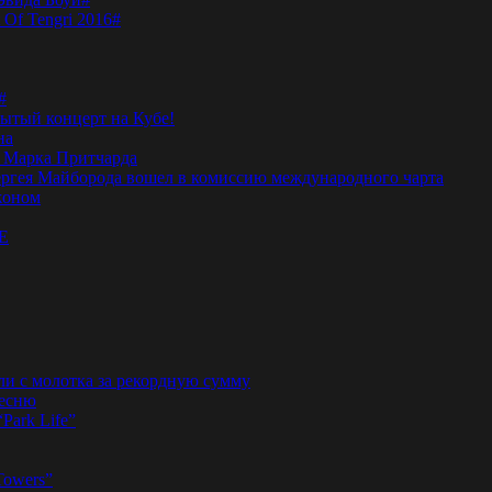
 Of Tengri 2016#
#
тый концерт на Кубе!
на
а Марка Притчарда
а Сергея Майборода вошел в комиссию международного чарта
жоном
E
ли с молотка за рекордную сумму
песню
“Park Life”
Towers”