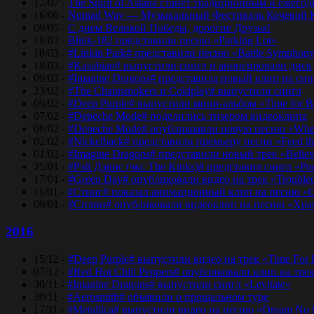
12/07 -
The Spirit of Astana станет традиционным и еже
16/06 -
Nomad Way — Музыкальный Фестиваль Кочевой К
09/05 -
С днем Великой Победы, дорогие Друзья!
18/03 -
Blink-182 представили песню «Parking Lot»
18/03 -
#Linkin Park# представили песню «Bаttlе Sуmphоn
18/03 -
#Kasabian# выпустили сингл и анонсировали диск
09/03 -
#Imagine Dragons# представила новый клип на синг
23/02 -
#The Chainsmokers и Coldplay# выпустили сингл
09/02 -
#Deep Purple# выпустили мини-альбом «Time for 
07/02 -
#Depeche Mode# поделились тизером видеоклипа
06/02 -
#Depeche Mode# опубликоавли новую песню «Where
02/02 -
#Nickelback# представили премьеру песни «Feed t
01/02 -
#Imagine Dragons# представили новый трек «Believ
25/01 -
#Рэй Дэвис (экс The Kinks)# представил сингл «Po
17/01 -
#Green Day# опубликовали видео на трек «Trouble
11/01 -
#Стинг# показал анимационный клип на песню «O
09/01 -
#Сплин# опубликовали видеоклип на песню «Хра
2016
15/12 -
#Deep Purple# выпустили видео на трек «Time For
07/12 -
#Red Hot Chili Peppers# опубликовали клип на тре
30/11 -
#Imagine Dragons# выпустили сингл «Levitate»
30/11 -
#Aerosmith# объявили о прощальном туре
17/11 -
#Metallica# выпустили видео на песню «Dream No 