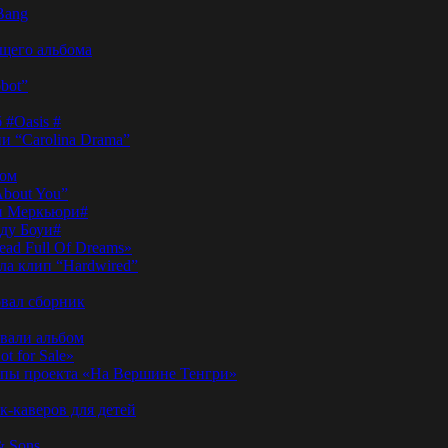
Bang
ущего альбома
bot”
 #Oasis #
и “Carolina Drama”
пом
About You”
ди Меркьюри#
иду Боуи#
ad Full Of Dreams»
ла клип “Hardwired”
вал сборник
овали альбом
t for Sale»
ы проекта «На Вершине Тенгри»
-каверов для детей
& Sons