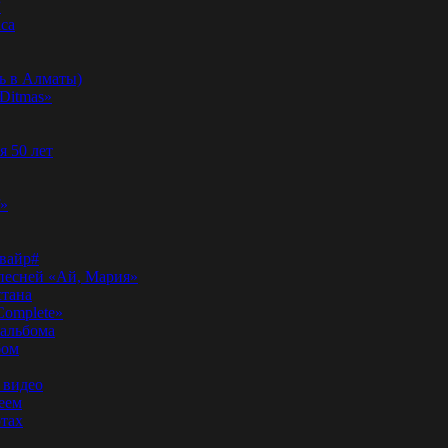
”
аса
ь в Алматы)
Ditmas»
я 50 лет
f»
вайр#
 песней «Ай, Мария»
стана
Complete»
 альбома
бом
 видео
еем
ртах