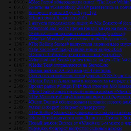
06/10 -
#Bloc Party# обнародовали сингл “The Love Within
06/10 -
Билеты на #Glastonbury-2016# разлетелись за полч
01/09 -
Концерт группы #Хуун-Хуур-Ту#
01/08 -
#Нашествие# Казахстан 2015
30/07 -
1 августа продолжение акции #«Мы Вместе»# (сел
27/07 -
#Mumford and Sons# презентовали видео на песю «
23/07 -
#Editors# анонсировали новый альбом (трейлер)
13/07 -
#Marilyn Manson# презентовал новый видеоклип
13/07 -
#The Rolling Stones# выпустили лирик-видео спуст
08/07 -
#The Vaccines# представили новое видео 20/20
07/07 -
#Стивен Тайлер# презентовал сольную работу
02/07 -
#Mumford and Sons# презентовали видео «The Wol
01/07 -
#Hadnt Tea# отправляются на StereoLeto
30/06 -
Новый альбом #A-ha# выйдет 4 сентября
30/06 -
Скончался основатель легендарных #YES Крис Ск
29/06 -
#Исаак Реал и Алдаспан# в мировом хит-параде с
25/06 -
Проект радио #Tengri FM# был отмечен МО Казах
24/06 -
#New Order# анонсировали новый альбом «Music 
24/06 -
#The Maccabees# опубликовали видео из будущего
22/06 -
#Duran Duran# обнародовали название нового аль
22/06 -
#Оззи Осборн# собирает супергруппу
19/06 -
#The Rolling Stones# опубликовали альтернативное
19/06 -
#Игги Поп# выпустил новый сингл с Томоясу Хот
15/06 -
Новый альбом Drones от #Muse# на 1-м месте в ча
21/05 -
#Брэндон Флауэрс# выпустил сольный альбом