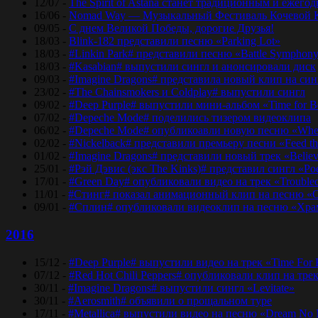
12/07 -
The Spirit of Astana станет традиционным и еже
16/06 -
Nomad Way — Музыкальный Фестиваль Кочевой К
09/05 -
С днем Великой Победы, дорогие Друзья!
18/03 -
Blink-182 представили песню «Parking Lot»
18/03 -
#Linkin Park# представили песню «Bаttlе Sуmphоn
18/03 -
#Kasabian# выпустили сингл и анонсировали диск
09/03 -
#Imagine Dragons# представила новый клип на синг
23/02 -
#The Chainsmokers и Coldplay# выпустили сингл
09/02 -
#Deep Purple# выпустили мини-альбом «Time for 
07/02 -
#Depeche Mode# поделились тизером видеоклипа
06/02 -
#Depeche Mode# опубликоавли новую песню «Where
02/02 -
#Nickelback# представили премьеру песни «Feed t
01/02 -
#Imagine Dragons# представили новый трек «Believ
25/01 -
#Рэй Дэвис (экс The Kinks)# представил сингл «Po
17/01 -
#Green Day# опубликовали видео на трек «Trouble
11/01 -
#Стинг# показал анимационный клип на песню «O
09/01 -
#Сплин# опубликовали видеоклип на песню «Хра
2016
15/12 -
#Deep Purple# выпустили видео на трек «Time For
07/12 -
#Red Hot Chili Peppers# опубликовали клип на тре
30/11 -
#Imagine Dragons# выпустили сингл «Levitate»
30/11 -
#Aerosmith# объявили о прощальном туре
17/11 -
#Metallica# выпустили видео на песню «Dream No 