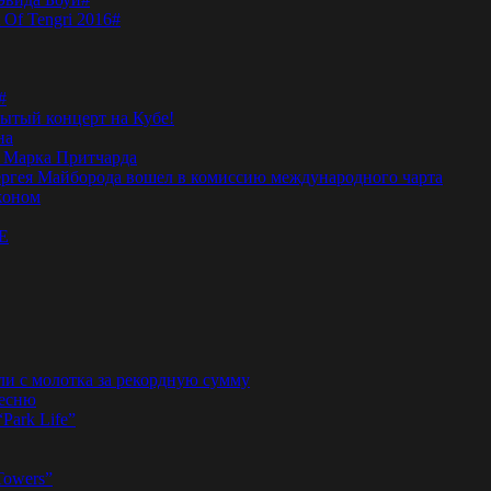
 Of Tengri 2016#
#
тый концерт на Кубе!
на
а Марка Притчарда
а Сергея Майборода вошел в комиссию международного чарта
жоном
E
ли с молотка за рекордную сумму
песню
“Park Life”
Towers”