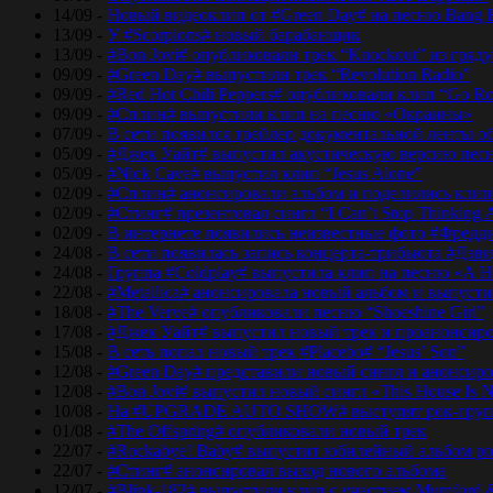
14/09 -
Новый видеоклип от #Green Day# на песню Bang 
13/09 -
У #Scorpions# новый барабанщик
13/09 -
#Bon Jovi# опубликовали трек “Knockout” из гряд
09/09 -
#Green Day# выпустили трек “Revolution Radio”
09/09 -
#Red Hot Chili Peppers# опубликовали клип “Go Ro
09/09 -
#Сплин# выпустили клип на песню «Окраины»
07/09 -
В сети появился трейлер документальной ленты об
05/09 -
#Джек Уайт# выпустил акустическую версию песн
05/09 -
#Nick Cave# выпустил клип “Jesus Alone”
02/09 -
#Сплин# анонсировали альбом и поделились кли
02/09 -
#Стинг# презентовал сингл “I Can’t Stop Thinking 
02/09 -
В интернете появились неизвестные фото #Фред
24/08 -
В сети появилась запись концерта-трибьюта #Дэв
24/08 -
Группа #Coldplay# выпустила клип на песню «A He
22/08 -
#Metallica# анонсировала новый альбом и выпусти
18/08 -
#The Verve# опубликовали песню “Shoeshine Girl”
17/08 -
#Джек Уайт# выпустил новый трек и проанонсиро
15/08 -
В сеть попал новый трек #Placebo# “Jesus’ Son”
12/08 -
#Green Day# представили новый сингл и анонсир
12/08 -
#Bon Jovi# выпустил новый сингл «This House Is No
10/08 -
На #UPGRADE AUTO SHOW# выступят рок-групп
01/08 -
#The Offspring# опубликовали новый трек
22/07 -
#Rockabye! Baby# выпустит юбилейный альбом рок
22/07 -
#Стинг# анонсировал выход нового альбома
12/07 -
#Blink-182# выпустили клип с участием Mumford 