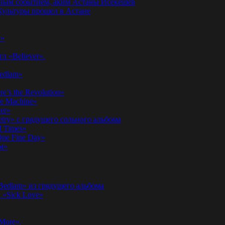
годным событием, аким Астаны Исекешев
ультуры прошел в Астане
у»
л «Believer».
Bedlam»
’s the Revolution»
he Machine»
er»
etry» с грядущего сольного альбома
d Times»
ne Fine Day»
м»
 Bedlam» из грядущего альбома
к «Sick Love»
More».