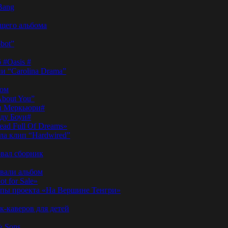
Bang
ущего альбома
bot”
 #Oasis #
и “Carolina Drama”
пом
About You”
ди Меркьюри#
иду Боуи#
ad Full Of Dreams»
ла клип “Hardwired”
вал сборник
овали альбом
t for Sale»
ы проекта «На Вершине Тенгри»
-каверов для детей
& Sons