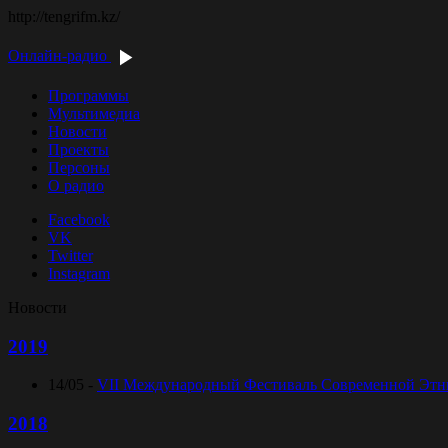
http://tengrifm.kz/
Онлайн-радио
Программы
Мультимедиа
Новости
Проекты
Персоны
О радио
Facebook
VK
Twitter
Instagram
Новости
2019
14/05 -
VII Международный Фестиваль Современной Этниче
2018