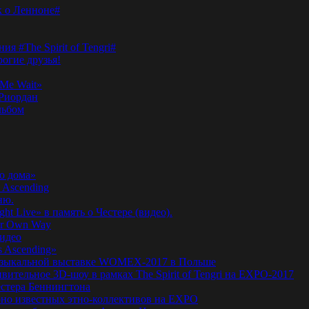
к о Ленноне#
я #The Spirit of Tengri#
огие друзья!
Me Wait»
’Риордан
льбом
о дома»
 Ascending
ню.
ht Live» в память о Честере (видео).
ur Own Way
видео
s Ascending»
а музыкальной выставке WOMEX-2017 в Польше
ительное 3D-шоу в рамках The Spirit of Tengri на EXPO-2017
естера Беннингтона
мирно известных этно-коллективов на EXPO