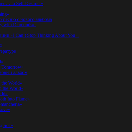
ed… to Self-Destruct»
hing»
ю песню с нового альбома
y with Diamonds».
ии «I Can’t Stop Thinking About You».
#
ературе
d»
n Tomorrow»
 новый альбом
 the World»
 the World»
rld»
th Into Flame»
omancheria»
Love»
д ног»