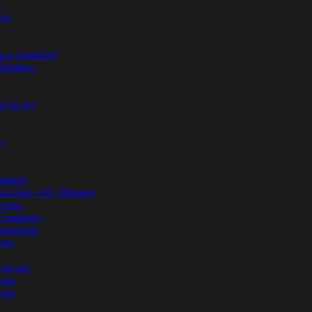
”
аса
ь в Алматы)
Ditmas»
я 50 лет
f»
вайр#
 песней «Ай, Мария»
стана
Complete»
 альбома
бом
 видео
еем
ртах