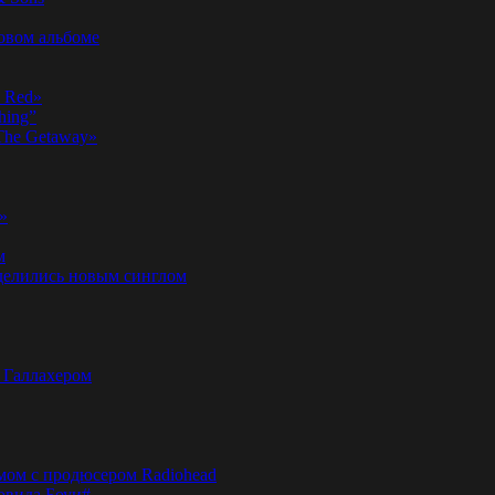
новом альбоме
n Red»
hing”
«The Getaway»
»
м
оделились новым синглом
м Галлахером
омом с продюсером Radiohead
эвида Боуи#