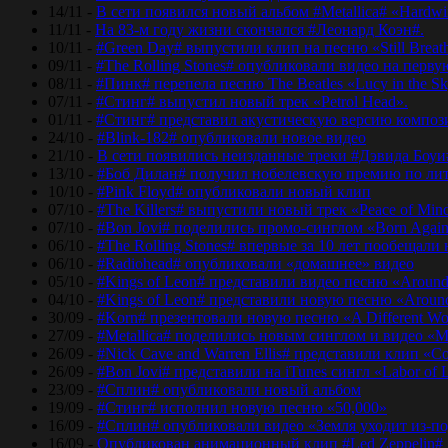
14/11 -
В сети появился новый альбом #Metallica# «Hardwir
11/11 -
На 83-м году жизни скончался #Леонард Коэн#.
10/11 -
#Green Day# выпустили клип на песню «Still Breat
09/11 -
#The Rolling Stones# опубликовали видео на перву
08/11 -
#Пинк# перепела песню The Beatles «Lucy in the Sk
07/11 -
#Стинг# выпустил новый трек «Petrol Head».
01/11 -
#Стинг# представил акустическую версию композиц
24/10 -
#Blink-182# опубликовали новое видео
21/10 -
В сети появились неизданные треки #Дэвида Боуи
13/10 -
#Боб Дилан# получил нобелевскую премию по лит
10/10 -
#Pink Floyd# опубликовали новый клип
07/10 -
#The Killers# выпустили новый трек «Peace of Min
07/10 -
#Bon Jovi# поделились промо-синглом «Born Agai
06/10 -
#The Rolling Stones# впервые за 10 лет пообещали
06/10 -
#Radiohead# опубликовали «домашнее» видео
05/10 -
#Kings of Leon# представили видео песню «Around
04/10 -
#Kings of Leon# представили новую песню «Around
30/09 -
#Korn# презентовали новую песню «A Different Wo
27/09 -
#Metallica# поделились новым синглом и видео «Mo
26/09 -
#Nick Cave and Warren Ellis# представили клип «C
26/09 -
#Bon Jovi# представили на iTunes сингл «Labor of 
23/09 -
#Сплин# опубликовали новый альбом
19/09 -
#Стинг# исполнил новую песню «50,000»
16/09 -
#Сплин# опубликовали видео «Земля уходит из-по
16/09 -
Опубликован анимационный клип #Led Zeppelin#