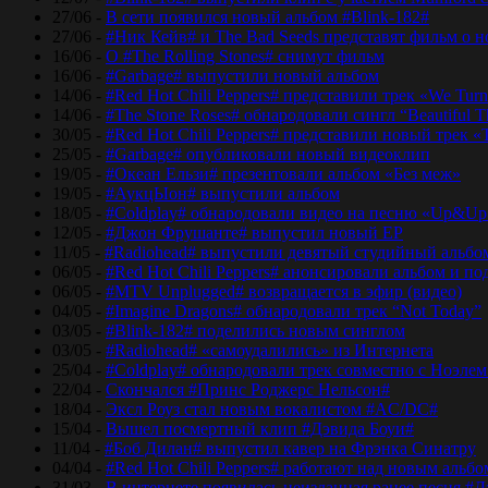
27/06 -
В сети появился новый альбом #Blink-182#
27/06 -
#Ник Кейв# и The Bad Seeds представят фильм о 
16/06 -
О #The Rolling Stones# снимут фильм
16/06 -
#Garbage# выпустили новый альбом
14/06 -
#Red Hot Chili Peppers# представили трек «We Tur
14/06 -
#The Stone Roses# обнародовали сингл “Beautiful T
30/05 -
#Red Hot Chili Peppers# представили новый трек 
25/05 -
#Garbage# опубликовали новый видеоклип
19/05 -
#Океан Ельзи# презентовали альбом «Без меж»
19/05 -
#АукцЫон# выпустили альбом
18/05 -
#Coldplay# обнародовали видео на песню «Up&Up
12/05 -
#Джон Фрушанте# выпустил новый ЕР
11/05 -
#Radiohead# выпустили девятый студийный альбо
06/05 -
#Red Hot Chili Peppers# анонсировали альбом и п
06/05 -
#MTV Unplugged# возвращается в эфир (видео)
04/05 -
#Imagine Dragons# обнародовали трек “Not Today”
03/05 -
#Blink-182# поделились новым синглом
03/05 -
#Radiohead# «самоудалились» из Интернета
25/04 -
#Coldplay# обнародовали трек совместно с Ноэле
22/04 -
Скончался #Принс Роджерс Нельсон#
18/04 -
Эксл Роуз стал новым вокалистом #AC/DC#
15/04 -
Вышел посмертный клип #Дэвида Боуи#
11/04 -
#Боб Дилан# выпустил кавер на Фрэнка Синатру
04/04 -
#Red Hot Chili Peppers# работают над новым альб
31/03 -
В интернете появилась неизданная ранее песня #Д