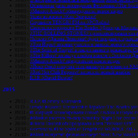
18/03 -
Объявлены даты проведения Фестиваля #The Spirit
18/03 -
#Massive Attack# обнародовали новое видео
12/03 -
Ушёл из жизни #Кит Эмерсон#
09/03 -
Слушайте TENGRI FM на #PCRadio#
09/03 -
Скончался продюсер The Beatles #Джордж Мартин
09/03 -
#THE ROLLING STONES# проанонсировали откры
07/03 -
Письмо #Джона Леннона# будет продано с аукцио
05/03 -
#Том Йорк# принял участие в записи нового трек
02/03 -
#The Spirit of Tengri# в лице главного режиссер
01/03 -
#The Killers# запишут альбом вместе с Элтоном Д
24/02 -
#Massive Attack# представили новое видео
15/02 -
#Йоко Оно# получит специальную премию от NM
15/02 -
#Red Hot Chili Peppers# записали новый альбом
11/01 -
R.I.P. #David Bowie#
2015
28/12 -
R.I.P. #Lemmy Kilmister#
11/11 -
Гитара #Джона Леннона# и барабан The Beatles уш
09/11 -
#Coldplay# анонсировали новый альбом и новую 
26/10 -
#Blur# и участик тв-шоу Saturday Night Live спели 
26/10 -
#Duran Duran# обнародовали клип “Pressure Off”
22/10 -
Фестиваль #The Spirit of Tengri# на WOMEX 2015
21/10 -
#Blur# выпустят фильм-концерт “Blur: New World 