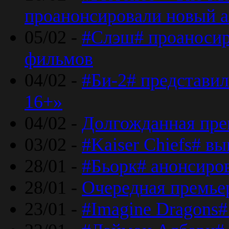
проанонсировали новый 
05/02 -
#Слэш# проаносир
фильмов
04/02 -
#Би-2# представил
16+»
04/02 -
Долгожданная прем
03/02 -
#Kaiser Chiefs# в
28/01 -
#Бьорк# анонсиров
28/01 -
Очередная премьер
23/01 -
#Imagine Dragons#