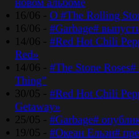
новом альбоме
16/06 -
О #The Rolling St
16/06 -
#Garbage# выпуст
14/06 -
#Red Hot Chili Pe
Red»
14/06 -
#The Stone Roses# 
Thing”
30/05 -
#Red Hot Chili Pe
Getaway»
25/05 -
#Garbage# опубли
19/05 -
#Океан Ельзи# пре