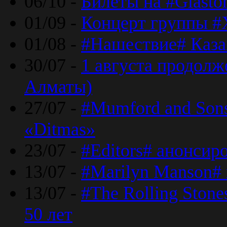
06/10 -
Билеты на #Glasto
01/09 -
Концерт группы #
01/08 -
#Нашествие# Каза
30/07 -
1 августа продолж
Алматы)
27/07 -
#Mumford and Sons
«Ditmas»
23/07 -
#Editors# анонсир
13/07 -
#Marilyn Manson#
13/07 -
#The Rolling Ston
50 лет