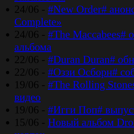
24/06 -
#New Order# анон
Complete»
24/06 -
#The Maccabees# о
альбома
22/06 -
#Duran Duran# обн
22/06 -
#Оззи Осборн# со
19/06 -
#The Rolling Ston
видео
19/06 -
#Игги Поп# выпус
15/06 -
Новый альбом Dron