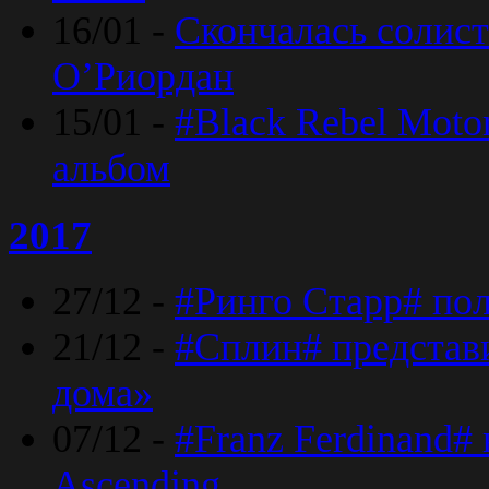
16/01 -
Скончалась солист
O’Риордан
15/01 -
#Black Rebel Moto
альбом
2017
27/12 -
#Ринго Старр# по
21/12 -
#Сплин# представ
дома»
07/12 -
#Franz Ferdinand#
Ascending