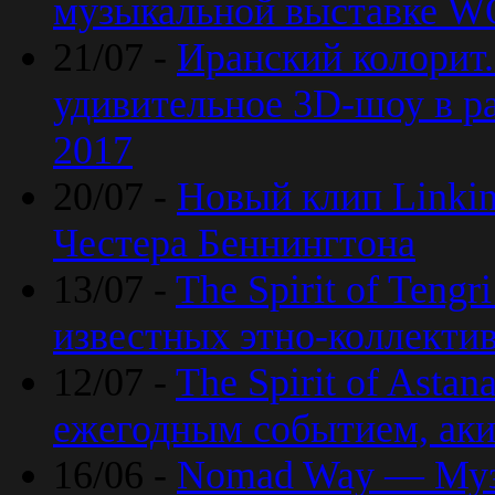
музыкальной выставке 
21/07 -
Иранский колорит
удивительное 3D-шоу в ра
2017
20/07 -
Новый клип Linkin
Честера Беннингтона
13/07 -
The Spirit of Teng
известных этно-коллекти
12/07 -
The Spirit of Asta
ежегодным событием, ак
16/06 -
Nomad Way — Муз