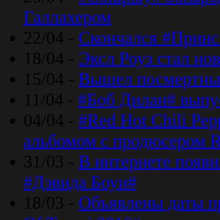
Галлахером
22/04 -
Скончался #Принс
18/04 -
Эксл Роуз стал н
15/04 -
Вышел посмертный
11/04 -
#Боб Дилан# выпу
04/04 -
#Red Hot Chili Pe
альбомом с продюсером R
31/03 -
В интернете появи
#Дэвида Боуи#
18/03 -
Объявлены даты пр