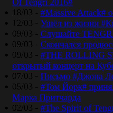
Of Tengri 2016#
18/03 -
#Massive Attack# 
12/03 -
Ушёл из жизни #К
09/03 -
Слушайте TENGRI
09/03 -
Скончался продюс
09/03 -
#THE ROLLING S
открытый концерт на Куб
07/03 -
Письмо #Джона Ле
05/03 -
#Том Йорк# принял
Марка Притчарда
02/03 -
#The Spirit of Ten