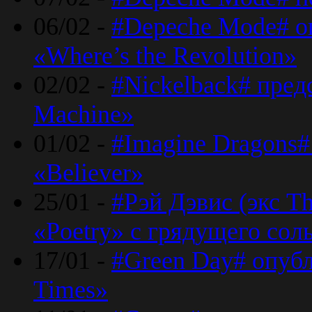
06/02 -
#Depeche Mode# о
«Where’s the Revolution»
02/02 -
#Nickelback# пред
Machine»
01/02 -
#Imagine Dragons#
«Believer»
25/01 -
#Рэй Дэвис (экс T
«Poetry» с грядущего сол
17/01 -
#Green Day# опубл
Times»