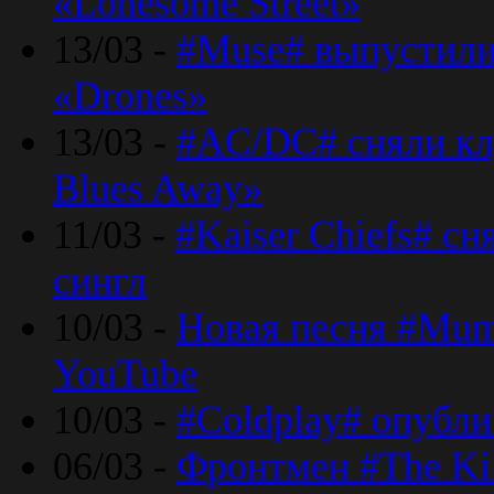
«Lonesome Street»
13/03 -
#Muse# выпустили
«Drones»
13/03 -
#AC/DC# сняли клу
Blues Away»
11/03 -
#Kaiser Chiefs# с
сингл
10/03 -
Новая песня #Mumf
YouTube
10/03 -
#Coldplay# опубли
06/03 -
Фронтмен #The Kil