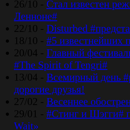
26/10 -
Стал известен реж
Ленноне#
22/10 -
Disturbed #предст
18/10 -
#5 известнейших п
20/04 -
Главный фестивал
#The Spirit of Tengri#
13/04 -
Всемирный день #р
дорогие друзья!
27/02 -
Весеннее обострен
29/01 -
#Стинг и Шэгги# 
Wait»