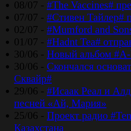
08/07 -
#The Vaccines# пр
07/07 -
#Стивен Тайлер# 
02/07 -
#Mumford and Sons
01/07 -
#Hadnt Tea# отпра
30/06 -
Новый альбом #A-
30/06 -
Скончался основа
Сквайр#
29/06 -
#Исаак Реал и Алд
песней «Ай, Мария»
25/06 -
Проект радио #Te
Казахстана