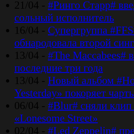
21/04 -
#Ринго Старр# вве
сольный исполнитель
16/04 -
Супергруппа #FFS#
обнародовала второй син
13/04 -
#The Maccabees# в
последние три года
13/04 -
Новый альбом #Но
Yesterday» покоряет чарт
06/04 -
#Blur# сняли клип
«Lonesome Street»
02/04 -
#Led Zeppelin# пр