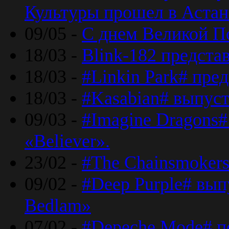
Культуры прошел в Астан
09/05 -
С днем Великой П
18/03 -
Blink-182 предста
18/03 -
#Linkin Park# пре
18/03 -
#Kasabian# выпуст
09/03 -
#Imagine Dragons#
«Believer».
23/02 -
#The Chainsmokers
09/02 -
#Deep Purple# вып
Bedlam»
07/02 -
#Depeche Mode# п