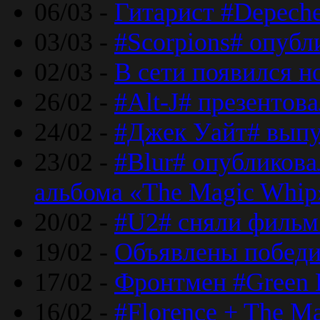
06/03 -
Гитарист #Depech
03/03 -
#Scorpions# опубл
02/03 -
В сети появился н
26/02 -
#Alt-J# презентова
24/02 -
#Джек Уайт# выпу
23/02 -
#Blur# опубликова
альбома «The Magic Whip
20/02 -
#U2# сняли фильм 
19/02 -
Объявлены побед
17/02 -
Фронтмен #Green 
16/02 -
#Florence + The M