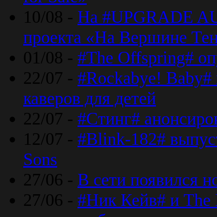
10/08 -
На #UPGRADE AU
проекта «На Вершине Те
01/08 -
#The Offspring# о
22/07 -
#Rockabye! Baby#
каверов для детей
22/07 -
#Стинг# анонсиро
12/07 -
#Blink-182# выпу
Sons
27/06 -
В сети появился н
27/06 -
#Ник Кейв# и The 