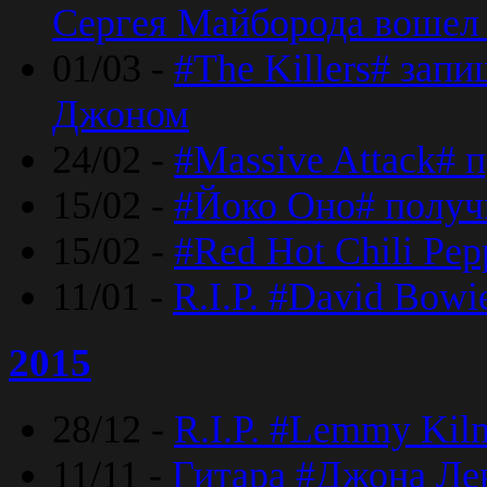
Сергея Майборода вошел 
01/03 -
#The Killers# зап
Джоном
24/02 -
#Massive Attack# 
15/02 -
#Йоко Оно# полу
15/02 -
#Red Hot Chili Pe
11/01 -
R.I.P. #David Bowi
2015
28/12 -
R.I.P. #Lemmy Kilm
11/11 -
Гитара #Джона Лен