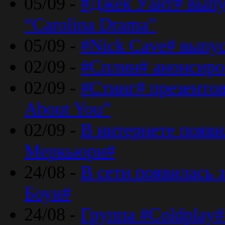
05/09 -
#Джек Уайт# выпу
“Carolina Drama”
05/09 -
#Nick Cave# выпус
02/09 -
#Сплин# анонсиро
02/09 -
#Стинг# презентова
About You”
02/09 -
В интернете появ
Меркьюри#
24/08 -
В сети появилась 
Боуи#
24/08 -
Группа #Coldplay#