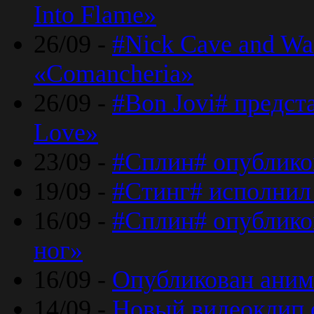
Into Flame»
26/09 -
#Nick Cave and Wa
«Comancheria»
26/09 -
#Bon Jovi# предста
Love»
23/09 -
#Сплин# опублико
19/09 -
#Стинг# исполнил
16/09 -
#Сплин# опубликов
ног»
16/09 -
Опубликован аним
14/09 -
Новый видеоклип 