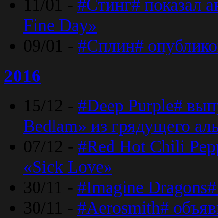
11/01 -
#Стинг# показал 
Fine Day»
09/01 -
#Сплин# опублико
2016
15/12 -
#Deep Purple# вып
Bedlam» из грядущего ал
07/12 -
#Red Hot Chili Pep
«Sick Love»
30/11 -
#Imagine Dragons#
30/11 -
#Aerosmith# объяв