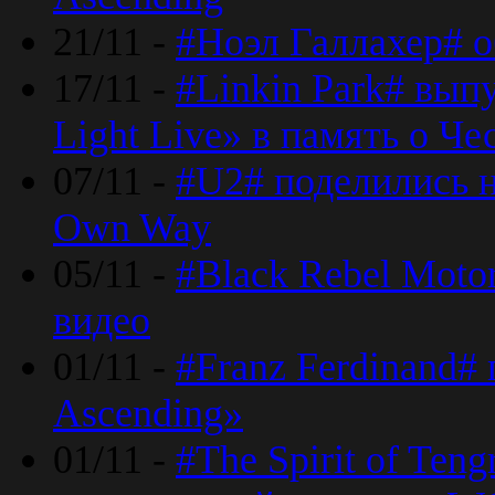
21/11 -
#Ноэл Галлахер# о
17/11 -
#Linkin Park# вып
Light Live» в память о Че
07/11 -
#U2# поделились н
Own Way
05/11 -
#Black Rebel Moto
видео
01/11 -
#Franz Ferdinand#
Ascending»
01/11 -
#The Spirit of Ten