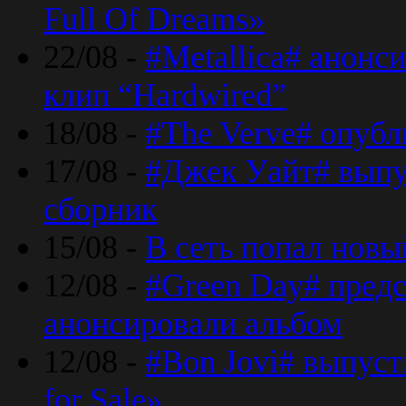
Full Of Dreams»
22/08 -
#Metallica# анонс
клип “Hardwired”
18/08 -
#The Verve# опубл
17/08 -
#Джек Уайт# выпу
сборник
15/08 -
В сеть попал новый
12/08 -
#Green Day# предс
анонсировали альбом
12/08 -
#Bon Jovi# выпуст
for Sale»