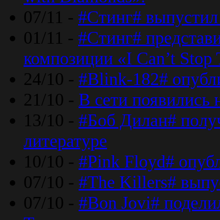
07/11 -
#Стинг# выпустил 
01/11 -
#Стинг# представ
композиции «I Can’t Stop 
24/10 -
#Blink-182# опубл
21/10 -
В сети появились 
13/10 -
#Боб Дилан# полу
литературе
10/10 -
#Pink Floyd# опуб
07/10 -
#The Killers# вып
07/10 -
#Bon Jovi# подели