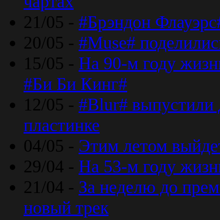
чартах
21/05 -
#Брэндон Флауэрс
20/05 -
#Muse# поделилис
15/05 -
На 90-м году жиз
#Би Би Кинг#
12/05 -
#Blur# выпустили
пластинке
04/05 -
Этим летом выйде
29/04 -
На 53-м году жиз
21/04 -
За неделю до прем
новый трек