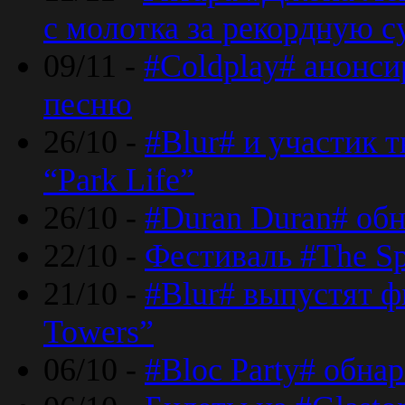
с молотка за рекордную 
09/11 -
#Coldplay# анонси
песню
26/10 -
#Blur# и участик т
“Park Life”
26/10 -
#Duran Duran# обн
22/10 -
Фестиваль #The Sp
21/10 -
#Blur# выпустят ф
Towers”
06/10 -
#Bloc Party# обна