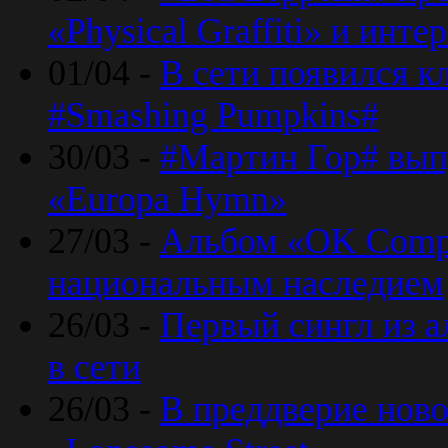
«Physical Graffiti» и инт
01/04 -
В сети появился к
#Smashing Pumpkins#
30/03 -
#Мартин Гор# вып
«Europa Hymn»
27/03 -
Альбом «OK Compu
национальным наследием
26/03 -
Первый сингл из а
в сети
26/03 -
В преддверие ново