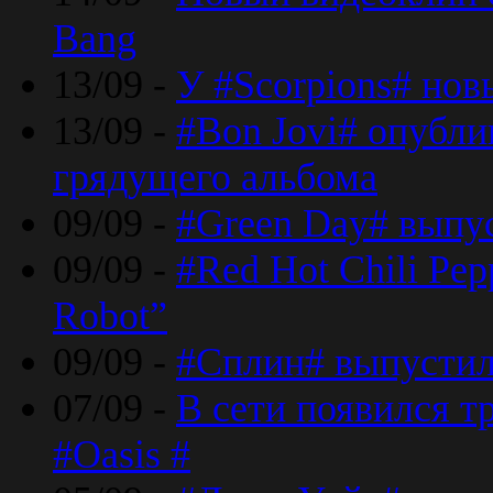
Bang
13/09 -
У #Scorpions# но
13/09 -
#Bon Jovi# опубли
грядущего альбома
09/09 -
#Green Day# выпус
09/09 -
#Red Hot Chili Pe
Robot”
09/09 -
#Сплин# выпустил
07/09 -
В сети появился т
#Oasis #