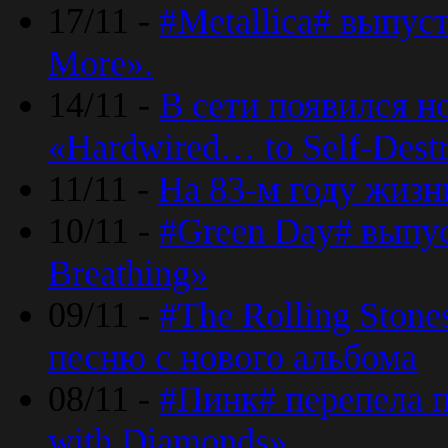
17/11 -
#Metallica# выпус
More».
14/11 -
В сети появился н
«Hardwired… to Self-Destr
11/11 -
На 83-м году жизн
10/11 -
#Green Day# выпус
Breathing»
09/11 -
#The Rolling Ston
песню с нового альбома
08/11 -
#Пинк# перепела п
with Diamonds».