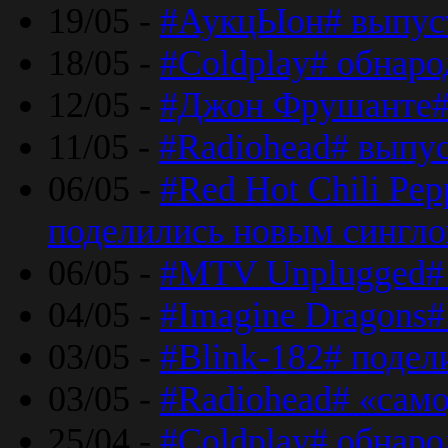
19/05 -
#АукцЫон# выпус
18/05 -
#Coldplay# обнар
12/05 -
#Джон Фрушанте#
11/05 -
#Radiohead# выпу
06/05 -
#Red Hot Chili Pe
поделились новым сингл
06/05 -
#MTV Unplugged# 
04/05 -
#Imagine Dragons#
03/05 -
#Blink-182# поде
03/05 -
#Radiohead# «само
25/04 -
#Coldplay# обнаро