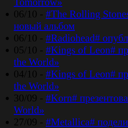
Tomorrow»
06/10 -
#The Rolling Ston
новый альбом
06/10 -
#Radiohead# опуб
05/10 -
#Kings of Leon# п
the World»
04/10 -
#Kings of Leon# п
the World»
30/09 -
#Korn# презентова
World»
27/09 -
#Metallica# подел