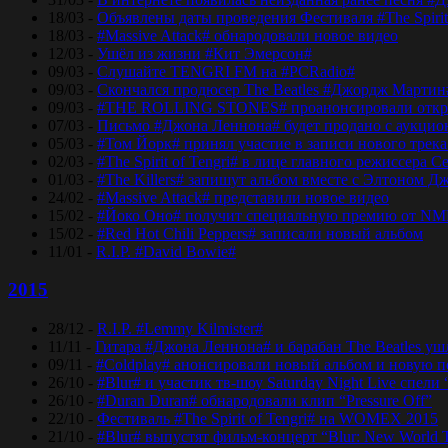
18/03 -
Объявлены даты проведения Фестиваля #The Spirit
18/03 -
#Massive Attack# обнародовали новое видео
12/03 -
Ушёл из жизни #Кит Эмерсон#
09/03 -
Слушайте TENGRI FM на #PCRadio#
09/03 -
Скончался продюсер The Beatles #Джордж Мартин
09/03 -
#THE ROLLING STONES# проанонсировали откры
07/03 -
Письмо #Джона Леннона# будет продано с аукцио
05/03 -
#Том Йорк# принял участие в записи нового трек
02/03 -
#The Spirit of Tengri# в лице главного режиссер
01/03 -
#The Killers# запишут альбом вместе с Элтоном Д
24/02 -
#Massive Attack# представили новое видео
15/02 -
#Йоко Оно# получит специальную премию от NM
15/02 -
#Red Hot Chili Peppers# записали новый альбом
11/01 -
R.I.P. #David Bowie#
2015
28/12 -
R.I.P. #Lemmy Kilmister#
11/11 -
Гитара #Джона Леннона# и барабан The Beatles уш
09/11 -
#Coldplay# анонсировали новый альбом и новую 
26/10 -
#Blur# и участик тв-шоу Saturday Night Live спели 
26/10 -
#Duran Duran# обнародовали клип “Pressure Off”
22/10 -
Фестиваль #The Spirit of Tengri# на WOMEX 2015
21/10 -
#Blur# выпустят фильм-концерт “Blur: New World 