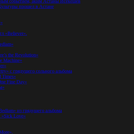
годным событием, аким Астаны Исекешев
ультуры прошел в Астане
у»
л «Believer».
Bedlam»
’s the Revolution»
he Machine»
er»
etry» с грядущего сольного альбома
d Times»
ne Fine Day»
м»
 Bedlam» из грядущего альбома
к «Sick Love»
More».