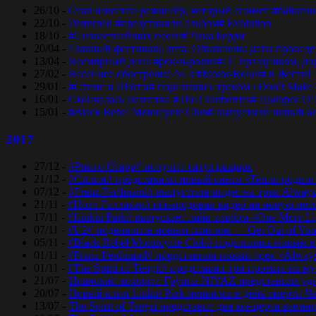
26/10 -
Стал известен режиссёр, который снимет #байопи
22/10 -
Disturbed #представили альбом# Evolution
18/10 -
#5 известнейших песен# Чака Берри
20/04 -
Главный фестиваль лета. Объявлены даты проведени
13/04 -
Всемирный день #рок-н-ролла#! С праздником, дор
27/02 -
Весеннее обострение № 3 #Motor-Roller# в Жести!
29/01 -
#Стинг и Шэгги# поделились треком «Don’t Make 
16/01 -
Скончалась солистка #The Cranberries# Долорес O
15/01 -
#Black Rebel Motorcycle Club# выпустили новый а
2017
27/12 -
#Ринго Старр# получит титул рыцаря
21/12 -
#Сплин# представили новый сингл «Тепло родног
07/12 -
#Franz Ferdinand# выпустили видео на трек Always
21/11 -
#Ноэл Галлахер# обнародовал видео на новую пес
17/11 -
#Linkin Park# выпускает лайв-альбом «One More Lig
07/11 -
#U2# поделились новым синглом — Get Out of Yo
05/11 -
#Black Rebel Motorcycle Club# поделились новым 
01/11 -
#Franz Ferdinand# представили новый трек «Alway
01/11 -
#The Spirit of Tengri# представил три проекта н
21/07 -
Иранский колорит. Группа NIYAZ представила удив
20/07 -
Новый клип Linkin Park появился в день смерти Ч
13/07 -
The Spirit of Tengri представит два концерта все