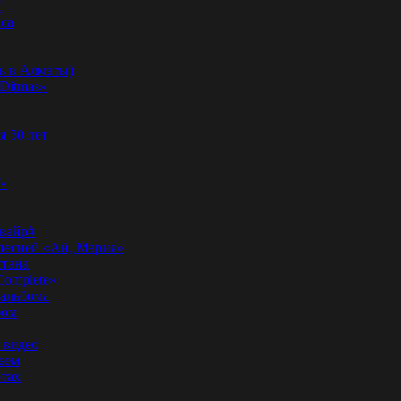
”
аса
ь в Алматы)
Ditmas»
я 50 лет
f»
вайр#
 песней «Ай, Мария»
стана
Complete»
 альбома
бом
 видео
еем
ртах