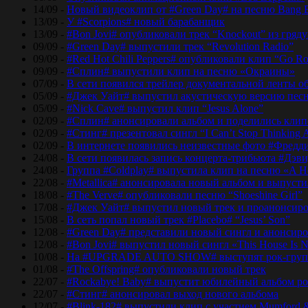
14/09 -
Новый видеоклип от #Green Day# на песню Bang 
13/09 -
У #Scorpions# новый барабанщик
13/09 -
#Bon Jovi# опубликовали трек “Knockout” из гряд
09/09 -
#Green Day# выпустили трек “Revolution Radio”
09/09 -
#Red Hot Chili Peppers# опубликовали клип “Go Ro
09/09 -
#Сплин# выпустили клип на песню «Окраины»
07/09 -
В сети появился трейлер документальной ленты об
05/09 -
#Джек Уайт# выпустил акустическую версию песн
05/09 -
#Nick Cave# выпустил клип “Jesus Alone”
02/09 -
#Сплин# анонсировали альбом и поделились кли
02/09 -
#Стинг# презентовал сингл “I Can’t Stop Thinking 
02/09 -
В интернете появились неизвестные фото #Фред
24/08 -
В сети появилась запись концерта-трибьюта #Дэв
24/08 -
Группа #Coldplay# выпустила клип на песню «A He
22/08 -
#Metallica# анонсировала новый альбом и выпусти
18/08 -
#The Verve# опубликовали песню “Shoeshine Girl”
17/08 -
#Джек Уайт# выпустил новый трек и проанонсиро
15/08 -
В сеть попал новый трек #Placebo# “Jesus’ Son”
12/08 -
#Green Day# представили новый сингл и анонсир
12/08 -
#Bon Jovi# выпустил новый сингл «This House Is No
10/08 -
На #UPGRADE AUTO SHOW# выступят рок-групп
01/08 -
#The Offspring# опубликовали новый трек
22/07 -
#Rockabye! Baby# выпустит юбилейный альбом рок
22/07 -
#Стинг# анонсировал выход нового альбома
12/07 -
#Blink-182# выпустили клип с участием Mumford 