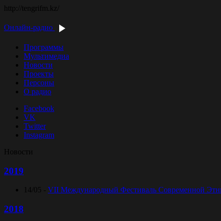
http://tengrifm.kz/
Онлайн-радио
Программы
Мультимедиа
Новости
Проекты
Персоны
О радио
Facebook
VK
Twitter
Instagram
Новости
2019
14/05 -
VII Международный Фестиваль Современной Этниче
2018