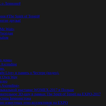
к о Ленноне#
я #The Spirit of Tengri#
огие друзья!
Me Wait»
’Риордан
льбом
о дома»
 Ascending
ню.
ht Live» в память о Честере (видео).
ur Own Way
видео
s Ascending»
а музыкальной выставке WOMEX-2017 в Польше
ительное 3D-шоу в рамках The Spirit of Tengri на EXPO-2017
естера Беннингтона
мирно известных этно-коллективов на EXPO