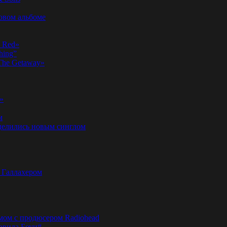
новом альбоме
n Red»
hing”
«The Getaway»
»
м
оделились новым синглом
м Галлахером
омом с продюсером Radiohead
эвида Боуи#