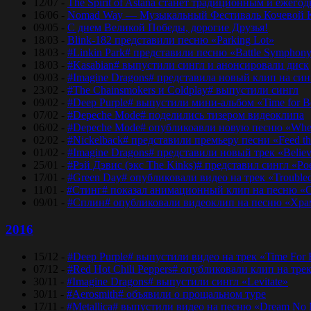
12/07 -
The Spirit of Astana станет традиционным и еже
16/06 -
Nomad Way — Музыкальный Фестиваль Кочевой К
09/05 -
С днем Великой Победы, дорогие Друзья!
18/03 -
Blink-182 представили песню «Parking Lot»
18/03 -
#Linkin Park# представили песню «Bаttlе Sуmphоn
18/03 -
#Kasabian# выпустили сингл и анонсировали диск
09/03 -
#Imagine Dragons# представила новый клип на синг
23/02 -
#The Chainsmokers и Coldplay# выпустили сингл
09/02 -
#Deep Purple# выпустили мини-альбом «Time for 
07/02 -
#Depeche Mode# поделились тизером видеоклипа
06/02 -
#Depeche Mode# опубликоавли новую песню «Where
02/02 -
#Nickelback# представили премьеру песни «Feed t
01/02 -
#Imagine Dragons# представили новый трек «Believ
25/01 -
#Рэй Дэвис (экс The Kinks)# представил сингл «Po
17/01 -
#Green Day# опубликовали видео на трек «Trouble
11/01 -
#Стинг# показал анимационный клип на песню «O
09/01 -
#Сплин# опубликовали видеоклип на песню «Хра
2016
15/12 -
#Deep Purple# выпустили видео на трек «Time For
07/12 -
#Red Hot Chili Peppers# опубликовали клип на тре
30/11 -
#Imagine Dragons# выпустили сингл «Levitate»
30/11 -
#Aerosmith# объявили о прощальном туре
17/11 -
#Metallica# выпустили видео на песню «Dream No 