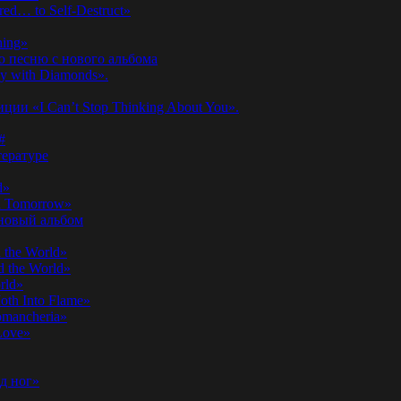
ed… to Self-Destruct»
hing»
ю песню с нового альбома
y with Diamonds».
ии «I Can’t Stop Thinking About You».
#
ературе
d»
n Tomorrow»
 новый альбом
 the World»
 the World»
rld»
th Into Flame»
omancheria»
Love»
д ног»