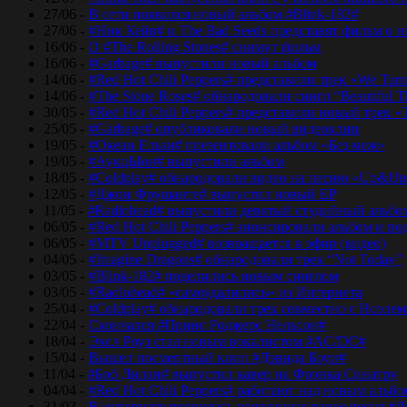
27/06 -
В сети появился новый альбом #Blink-182#
27/06 -
#Ник Кейв# и The Bad Seeds представят фильм о 
16/06 -
О #The Rolling Stones# снимут фильм
16/06 -
#Garbage# выпустили новый альбом
14/06 -
#Red Hot Chili Peppers# представили трек «We Tur
14/06 -
#The Stone Roses# обнародовали сингл “Beautiful T
30/05 -
#Red Hot Chili Peppers# представили новый трек 
25/05 -
#Garbage# опубликовали новый видеоклип
19/05 -
#Океан Ельзи# презентовали альбом «Без меж»
19/05 -
#АукцЫон# выпустили альбом
18/05 -
#Coldplay# обнародовали видео на песню «Up&Up
12/05 -
#Джон Фрушанте# выпустил новый ЕР
11/05 -
#Radiohead# выпустили девятый студийный альбо
06/05 -
#Red Hot Chili Peppers# анонсировали альбом и п
06/05 -
#MTV Unplugged# возвращается в эфир (видео)
04/05 -
#Imagine Dragons# обнародовали трек “Not Today”
03/05 -
#Blink-182# поделились новым синглом
03/05 -
#Radiohead# «самоудалились» из Интернета
25/04 -
#Coldplay# обнародовали трек совместно с Ноэле
22/04 -
Скончался #Принс Роджерс Нельсон#
18/04 -
Эксл Роуз стал новым вокалистом #AC/DC#
15/04 -
Вышел посмертный клип #Дэвида Боуи#
11/04 -
#Боб Дилан# выпустил кавер на Фрэнка Синатру
04/04 -
#Red Hot Chili Peppers# работают над новым альб
31/03 -
В интернете появилась неизданная ранее песня #Д