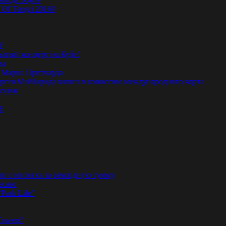
 Of Tengri 2016#
#
тый концерт на Кубе!
на
а Марка Притчарда
а Сергея Майборода вошел в комиссию международного чарта
жоном
E
ли с молотка за рекордную сумму
песню
“Park Life”
Towers”