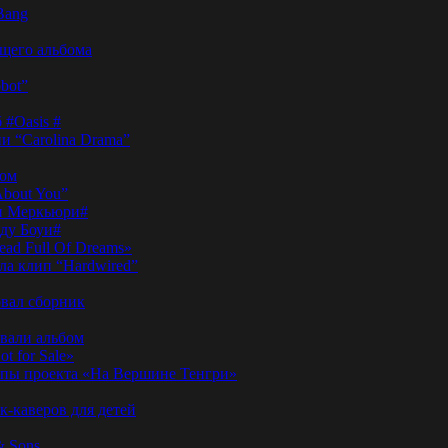
Bang
ущего альбома
bot”
 #Oasis #
и “Carolina Drama”
пом
About You”
ди Меркьюри#
иду Боуи#
ad Full Of Dreams»
ла клип “Hardwired”
вал сборник
овали альбом
t for Sale»
ы проекта «На Вершине Тенгри»
-каверов для детей
& Sons