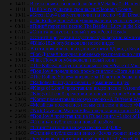
14/11 -
В сети появился новый альбом #Metallica# «Hardwir
11/11 -
На 83-м году жизни скончался #Леонард Коэн#.
10/11 -
#Green Day# выпустили клип на песню «Still Breat
09/11 -
#The Rolling Stones# опубликовали видео на перву
08/11 -
#Пинк# перепела песню The Beatles «Lucy in the Sk
07/11 -
#Стинг# выпустил новый трек «Petrol Head».
01/11 -
#Стинг# представил акустическую версию композиц
24/10 -
#Blink-182# опубликовали новое видео
21/10 -
В сети появились неизданные треки #Дэвида Боуи
13/10 -
#Боб Дилан# получил нобелевскую премию по лит
10/10 -
#Pink Floyd# опубликовали новый клип
07/10 -
#The Killers# выпустили новый трек «Peace of Min
07/10 -
#Bon Jovi# поделились промо-синглом «Born Agai
06/10 -
#The Rolling Stones# впервые за 10 лет пообещали
06/10 -
#Radiohead# опубликовали «домашнее» видео
05/10 -
#Kings of Leon# представили видео песню «Around
04/10 -
#Kings of Leon# представили новую песню «Around
30/09 -
#Korn# презентовали новую песню «A Different Wo
27/09 -
#Metallica# поделились новым синглом и видео «Mo
26/09 -
#Nick Cave and Warren Ellis# представили клип «C
26/09 -
#Bon Jovi# представили на iTunes сингл «Labor of 
23/09 -
#Сплин# опубликовали новый альбом
19/09 -
#Стинг# исполнил новую песню «50,000»
16/09 -
#Сплин# опубликовали видео «Земля уходит из-по
16/09 -
Опубликован анимационный клип #Led Zeppelin#