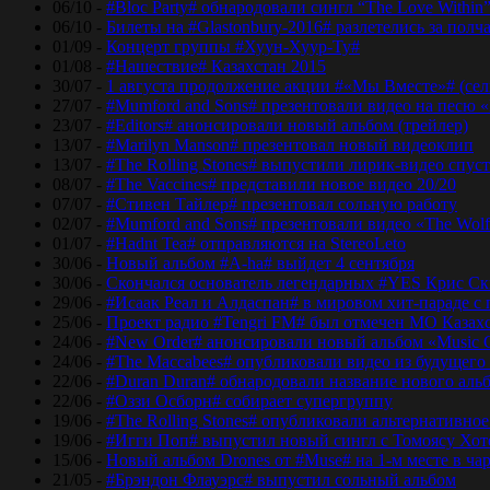
06/10 -
#Bloc Party# обнародовали сингл “The Love Within
06/10 -
Билеты на #Glastonbury-2016# разлетелись за полч
01/09 -
Концерт группы #Хуун-Хуур-Ту#
01/08 -
#Нашествие# Казахстан 2015
30/07 -
1 августа продолжение акции #«Мы Вместе»# (сел
27/07 -
#Mumford and Sons# презентовали видео на песю «
23/07 -
#Editors# анонсировали новый альбом (трейлер)
13/07 -
#Marilyn Manson# презентовал новый видеоклип
13/07 -
#The Rolling Stones# выпустили лирик-видео спуст
08/07 -
#The Vaccines# представили новое видео 20/20
07/07 -
#Стивен Тайлер# презентовал сольную работу
02/07 -
#Mumford and Sons# презентовали видео «The Wol
01/07 -
#Hadnt Tea# отправляются на StereoLeto
30/06 -
Новый альбом #A-ha# выйдет 4 сентября
30/06 -
Скончался основатель легендарных #YES Крис Ск
29/06 -
#Исаак Реал и Алдаспан# в мировом хит-параде с
25/06 -
Проект радио #Tengri FM# был отмечен МО Казах
24/06 -
#New Order# анонсировали новый альбом «Music 
24/06 -
#The Maccabees# опубликовали видео из будущего
22/06 -
#Duran Duran# обнародовали название нового аль
22/06 -
#Оззи Осборн# собирает супергруппу
19/06 -
#The Rolling Stones# опубликовали альтернативное
19/06 -
#Игги Поп# выпустил новый сингл с Томоясу Хот
15/06 -
Новый альбом Drones от #Muse# на 1-м месте в ча
21/05 -
#Брэндон Флауэрс# выпустил сольный альбом