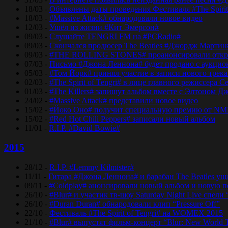
18/03 -
Объявлены даты проведения Фестиваля #The Spirit
18/03 -
#Massive Attack# обнародовали новое видео
12/03 -
Ушёл из жизни #Кит Эмерсон#
09/03 -
Слушайте TENGRI FM на #PCRadio#
09/03 -
Скончался продюсер The Beatles #Джордж Мартин
09/03 -
#THE ROLLING STONES# проанонсировали откры
07/03 -
Письмо #Джона Леннона# будет продано с аукцио
05/03 -
#Том Йорк# принял участие в записи нового трек
02/03 -
#The Spirit of Tengri# в лице главного режиссер
01/03 -
#The Killers# запишут альбом вместе с Элтоном Д
24/02 -
#Massive Attack# представили новое видео
15/02 -
#Йоко Оно# получит специальную премию от NM
15/02 -
#Red Hot Chili Peppers# записали новый альбом
11/01 -
R.I.P. #David Bowie#
2015
28/12 -
R.I.P. #Lemmy Kilmister#
11/11 -
Гитара #Джона Леннона# и барабан The Beatles уш
09/11 -
#Coldplay# анонсировали новый альбом и новую 
26/10 -
#Blur# и участик тв-шоу Saturday Night Live спели 
26/10 -
#Duran Duran# обнародовали клип “Pressure Off”
22/10 -
Фестиваль #The Spirit of Tengri# на WOMEX 2015
21/10 -
#Blur# выпустят фильм-концерт “Blur: New World 