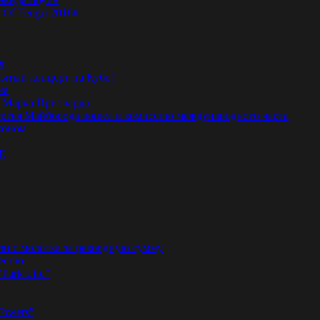
 Of Tengri 2016#
#
тый концерт на Кубе!
на
а Марка Притчарда
а Сергея Майборода вошел в комиссию международного чарта
жоном
E
ли с молотка за рекордную сумму
песню
“Park Life”
Towers”