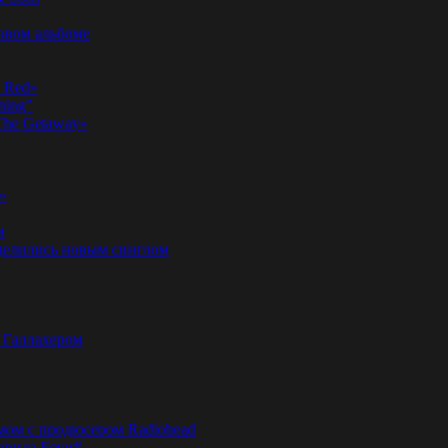
новом альбоме
n Red»
hing”
«The Getaway»
»
м
оделились новым синглом
м Галлахером
омом с продюсером Radiohead
эвида Боуи#