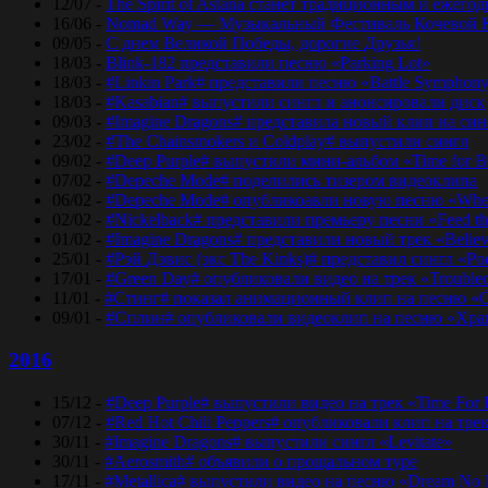
12/07 -
The Spirit of Astana станет традиционным и еже
16/06 -
Nomad Way — Музыкальный Фестиваль Кочевой К
09/05 -
С днем Великой Победы, дорогие Друзья!
18/03 -
Blink-182 представили песню «Parking Lot»
18/03 -
#Linkin Park# представили песню «Bаttlе Sуmphоn
18/03 -
#Kasabian# выпустили сингл и анонсировали диск
09/03 -
#Imagine Dragons# представила новый клип на синг
23/02 -
#The Chainsmokers и Coldplay# выпустили сингл
09/02 -
#Deep Purple# выпустили мини-альбом «Time for 
07/02 -
#Depeche Mode# поделились тизером видеоклипа
06/02 -
#Depeche Mode# опубликоавли новую песню «Where
02/02 -
#Nickelback# представили премьеру песни «Feed t
01/02 -
#Imagine Dragons# представили новый трек «Believ
25/01 -
#Рэй Дэвис (экс The Kinks)# представил сингл «Po
17/01 -
#Green Day# опубликовали видео на трек «Trouble
11/01 -
#Стинг# показал анимационный клип на песню «O
09/01 -
#Сплин# опубликовали видеоклип на песню «Хра
2016
15/12 -
#Deep Purple# выпустили видео на трек «Time For
07/12 -
#Red Hot Chili Peppers# опубликовали клип на тре
30/11 -
#Imagine Dragons# выпустили сингл «Levitate»
30/11 -
#Aerosmith# объявили о прощальном туре
17/11 -
#Metallica# выпустили видео на песню «Dream No 