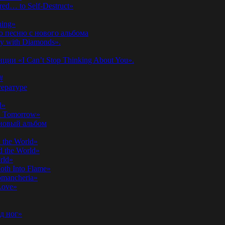
ed… to Self-Destruct»
hing»
ю песню с нового альбома
y with Diamonds».
ии «I Can’t Stop Thinking About You».
#
ературе
d»
n Tomorrow»
 новый альбом
 the World»
 the World»
rld»
th Into Flame»
omancheria»
Love»
д ног»