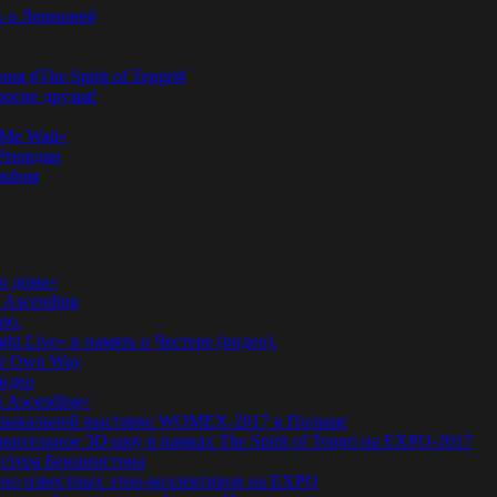
к о Ленноне#
я #The Spirit of Tengri#
огие друзья!
Me Wait»
’Риордан
льбом
о дома»
 Ascending
ню.
ht Live» в память о Честере (видео).
ur Own Way
видео
s Ascending»
а музыкальной выставке WOMEX-2017 в Польше
ительное 3D-шоу в рамках The Spirit of Tengri на EXPO-2017
естера Беннингтона
мирно известных этно-коллективов на EXPO