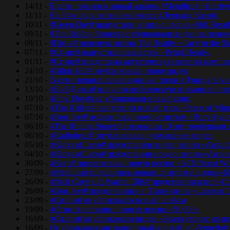
14/11 -
В сети появился новый альбом #Metallica# «Hardwir
11/11 -
На 83-м году жизни скончался #Леонард Коэн#.
10/11 -
#Green Day# выпустили клип на песню «Still Breat
09/11 -
#The Rolling Stones# опубликовали видео на перву
08/11 -
#Пинк# перепела песню The Beatles «Lucy in the Sk
07/11 -
#Стинг# выпустил новый трек «Petrol Head».
01/11 -
#Стинг# представил акустическую версию композиц
24/10 -
#Blink-182# опубликовали новое видео
21/10 -
В сети появились неизданные треки #Дэвида Боуи
13/10 -
#Боб Дилан# получил нобелевскую премию по лит
10/10 -
#Pink Floyd# опубликовали новый клип
07/10 -
#The Killers# выпустили новый трек «Peace of Min
07/10 -
#Bon Jovi# поделились промо-синглом «Born Agai
06/10 -
#The Rolling Stones# впервые за 10 лет пообещали
06/10 -
#Radiohead# опубликовали «домашнее» видео
05/10 -
#Kings of Leon# представили видео песню «Around
04/10 -
#Kings of Leon# представили новую песню «Around
30/09 -
#Korn# презентовали новую песню «A Different Wo
27/09 -
#Metallica# поделились новым синглом и видео «Mo
26/09 -
#Nick Cave and Warren Ellis# представили клип «C
26/09 -
#Bon Jovi# представили на iTunes сингл «Labor of 
23/09 -
#Сплин# опубликовали новый альбом
19/09 -
#Стинг# исполнил новую песню «50,000»
16/09 -
#Сплин# опубликовали видео «Земля уходит из-по
16/09 -
Опубликован анимационный клип #Led Zeppelin#