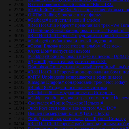
27/06 -
В сети появился новый альбом #Blink-182#
27/06 -
#Ник Кейв# и The Bad Seeds представят фильм о 
16/06 -
О #The Rolling Stones# снимут фильм
16/06 -
#Garbage# выпустили новый альбом
14/06 -
#Red Hot Chili Peppers# представили трек «We Tur
14/06 -
#The Stone Roses# обнародовали сингл “Beautiful T
30/05 -
#Red Hot Chili Peppers# представили новый трек 
25/05 -
#Garbage# опубликовали новый видеоклип
19/05 -
#Океан Ельзи# презентовали альбом «Без меж»
19/05 -
#АукцЫон# выпустили альбом
18/05 -
#Coldplay# обнародовали видео на песню «Up&Up
12/05 -
#Джон Фрушанте# выпустил новый ЕР
11/05 -
#Radiohead# выпустили девятый студийный альбо
06/05 -
#Red Hot Chili Peppers# анонсировали альбом и п
06/05 -
#MTV Unplugged# возвращается в эфир (видео)
04/05 -
#Imagine Dragons# обнародовали трек “Not Today”
03/05 -
#Blink-182# поделились новым синглом
03/05 -
#Radiohead# «самоудалились» из Интернета
25/04 -
#Coldplay# обнародовали трек совместно с Ноэле
22/04 -
Скончался #Принс Роджерс Нельсон#
18/04 -
Эксл Роуз стал новым вокалистом #AC/DC#
15/04 -
Вышел посмертный клип #Дэвида Боуи#
11/04 -
#Боб Дилан# выпустил кавер на Фрэнка Синатру
04/04 -
#Red Hot Chili Peppers# работают над новым альб
31/03 -
В интернете появилась неизданная ранее песня #Д