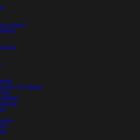
”
аса
ь в Алматы)
Ditmas»
я 50 лет
f»
вайр#
 песней «Ай, Мария»
стана
Complete»
 альбома
бом
 видео
еем
ртах