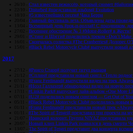
26/10 -
Стал известен режиссёр, который снимет #байопи
22/10 -
Disturbed #представили альбом# Evolution
18/10 -
#5 известнейших песен# Чака Берри
20/04 -
Главный фестиваль лета. Объявлены даты проведени
13/04 -
Всемирный день #рок-н-ролла#! С праздником, дор
27/02 -
Весеннее обострение № 3 #Motor-Roller# в Жести!
29/01 -
#Стинг и Шэгги# поделились треком «Don’t Make 
16/01 -
Скончалась солистка #The Cranberries# Долорес O
15/01 -
#Black Rebel Motorcycle Club# выпустили новый а
2017
27/12 -
#Ринго Старр# получит титул рыцаря
21/12 -
#Сплин# представили новый сингл «Тепло родног
07/12 -
#Franz Ferdinand# выпустили видео на трек Always
21/11 -
#Ноэл Галлахер# обнародовал видео на новую пес
17/11 -
#Linkin Park# выпускает лайв-альбом «One More Lig
07/11 -
#U2# поделились новым синглом — Get Out of Yo
05/11 -
#Black Rebel Motorcycle Club# поделились новым 
01/11 -
#Franz Ferdinand# представили новый трек «Alway
01/11 -
#The Spirit of Tengri# представил три проекта н
21/07 -
Иранский колорит. Группа NIYAZ представила удив
20/07 -
Новый клип Linkin Park появился в день смерти Ч
13/07 -
The Spirit of Tengri представит два концерта все