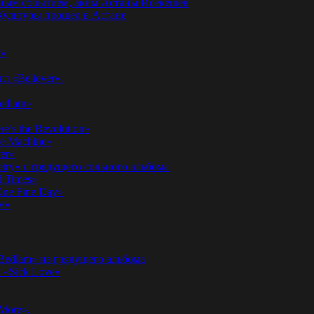
годным событием, аким Астаны Исекешев
ультуры прошел в Астане
у»
л «Believer».
Bedlam»
’s the Revolution»
he Machine»
er»
etry» с грядущего сольного альбома
d Times»
ne Fine Day»
м»
 Bedlam» из грядущего альбома
к «Sick Love»
More».