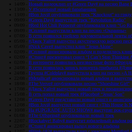
14/09 -
Новый видеоклип от #Green Day# на песню Bang 
13/09 -
У #Scorpions# новый барабанщик
13/09 -
#Bon Jovi# опубликовали трек “Knockout” из гряд
09/09 -
#Green Day# выпустили трек “Revolution Radio”
09/09 -
#Red Hot Chili Peppers# опубликовали клип “Go Ro
09/09 -
#Сплин# выпустили клип на песню «Окраины»
07/09 -
В сети появился трейлер документальной ленты об
05/09 -
#Джек Уайт# выпустил акустическую версию песн
05/09 -
#Nick Cave# выпустил клип “Jesus Alone”
02/09 -
#Сплин# анонсировали альбом и поделились кли
02/09 -
#Стинг# презентовал сингл “I Can’t Stop Thinking 
02/09 -
В интернете появились неизвестные фото #Фред
24/08 -
В сети появилась запись концерта-трибьюта #Дэв
24/08 -
Группа #Coldplay# выпустила клип на песню «A He
22/08 -
#Metallica# анонсировала новый альбом и выпусти
18/08 -
#The Verve# опубликовали песню “Shoeshine Girl”
17/08 -
#Джек Уайт# выпустил новый трек и проанонсиро
15/08 -
В сеть попал новый трек #Placebo# “Jesus’ Son”
12/08 -
#Green Day# представили новый сингл и анонсир
12/08 -
#Bon Jovi# выпустил новый сингл «This House Is No
10/08 -
На #UPGRADE AUTO SHOW# выступят рок-групп
01/08 -
#The Offspring# опубликовали новый трек
22/07 -
#Rockabye! Baby# выпустит юбилейный альбом рок
22/07 -
#Стинг# анонсировал выход нового альбома
12/07 -
#Blink-182# выпустили клип с участием Mumford 