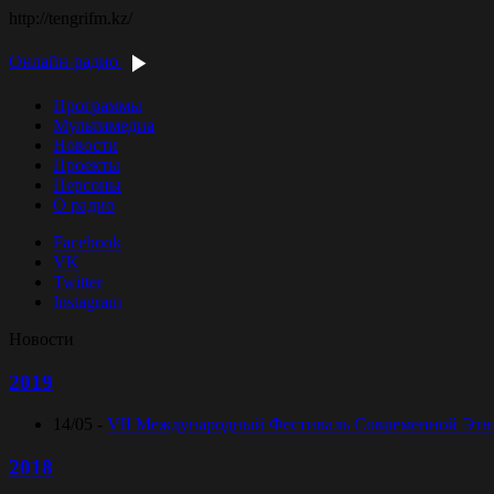
http://tengrifm.kz/
Онлайн-радио
Программы
Мультимедиа
Новости
Проекты
Персоны
О радио
Facebook
VK
Twitter
Instagram
Новости
2019
14/05 -
VII Международный Фестиваль Современной Этниче
2018