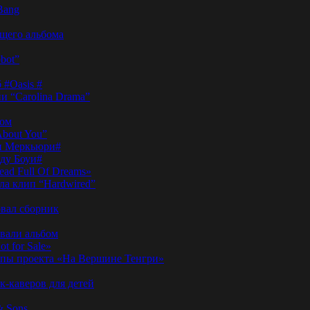
Bang
ущего альбома
bot”
 #Oasis #
и “Carolina Drama”
пом
About You”
ди Меркьюри#
иду Боуи#
ad Full Of Dreams»
ла клип “Hardwired”
вал сборник
овали альбом
t for Sale»
ы проекта «На Вершине Тенгри»
-каверов для детей
& Sons