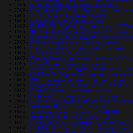
27/06 -
В сети появился новый альбом #Blink-182#
27/06 -
#Ник Кейв# и The Bad Seeds представят фильм о 
16/06 -
О #The Rolling Stones# снимут фильм
16/06 -
#Garbage# выпустили новый альбом
14/06 -
#Red Hot Chili Peppers# представили трек «We Tur
14/06 -
#The Stone Roses# обнародовали сингл “Beautiful T
30/05 -
#Red Hot Chili Peppers# представили новый трек 
25/05 -
#Garbage# опубликовали новый видеоклип
19/05 -
#Океан Ельзи# презентовали альбом «Без меж»
19/05 -
#АукцЫон# выпустили альбом
18/05 -
#Coldplay# обнародовали видео на песню «Up&Up
12/05 -
#Джон Фрушанте# выпустил новый ЕР
11/05 -
#Radiohead# выпустили девятый студийный альбо
06/05 -
#Red Hot Chili Peppers# анонсировали альбом и п
06/05 -
#MTV Unplugged# возвращается в эфир (видео)
04/05 -
#Imagine Dragons# обнародовали трек “Not Today”
03/05 -
#Blink-182# поделились новым синглом
03/05 -
#Radiohead# «самоудалились» из Интернета
25/04 -
#Coldplay# обнародовали трек совместно с Ноэле
22/04 -
Скончался #Принс Роджерс Нельсон#
18/04 -
Эксл Роуз стал новым вокалистом #AC/DC#
15/04 -
Вышел посмертный клип #Дэвида Боуи#
11/04 -
#Боб Дилан# выпустил кавер на Фрэнка Синатру
04/04 -
#Red Hot Chili Peppers# работают над новым альб
31/03 -
В интернете появилась неизданная ранее песня #Д