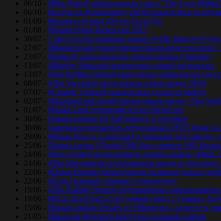
06/10 -
#Bloc Party# обнародовали сингл “The Love Within
06/10 -
Билеты на #Glastonbury-2016# разлетелись за полч
01/09 -
Концерт группы #Хуун-Хуур-Ту#
01/08 -
#Нашествие# Казахстан 2015
30/07 -
1 августа продолжение акции #«Мы Вместе»# (сел
27/07 -
#Mumford and Sons# презентовали видео на песю «
23/07 -
#Editors# анонсировали новый альбом (трейлер)
13/07 -
#Marilyn Manson# презентовал новый видеоклип
13/07 -
#The Rolling Stones# выпустили лирик-видео спуст
08/07 -
#The Vaccines# представили новое видео 20/20
07/07 -
#Стивен Тайлер# презентовал сольную работу
02/07 -
#Mumford and Sons# презентовали видео «The Wol
01/07 -
#Hadnt Tea# отправляются на StereoLeto
30/06 -
Новый альбом #A-ha# выйдет 4 сентября
30/06 -
Скончался основатель легендарных #YES Крис Ск
29/06 -
#Исаак Реал и Алдаспан# в мировом хит-параде с
25/06 -
Проект радио #Tengri FM# был отмечен МО Казах
24/06 -
#New Order# анонсировали новый альбом «Music 
24/06 -
#The Maccabees# опубликовали видео из будущего
22/06 -
#Duran Duran# обнародовали название нового аль
22/06 -
#Оззи Осборн# собирает супергруппу
19/06 -
#The Rolling Stones# опубликовали альтернативное
19/06 -
#Игги Поп# выпустил новый сингл с Томоясу Хот
15/06 -
Новый альбом Drones от #Muse# на 1-м месте в ча
21/05 -
#Брэндон Флауэрс# выпустил сольный альбом