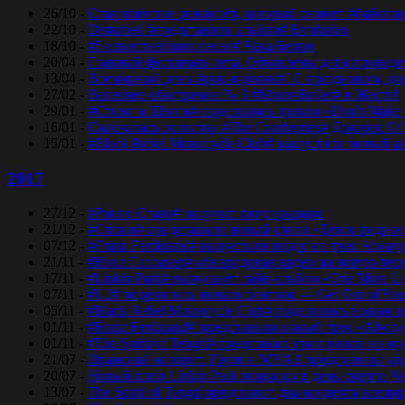
26/10 -
Стал известен режиссёр, который снимет #байопи
22/10 -
Disturbed #представили альбом# Evolution
18/10 -
#5 известнейших песен# Чака Берри
20/04 -
Главный фестиваль лета. Объявлены даты проведени
13/04 -
Всемирный день #рок-н-ролла#! С праздником, дор
27/02 -
Весеннее обострение № 3 #Motor-Roller# в Жести!
29/01 -
#Стинг и Шэгги# поделились треком «Don’t Make 
16/01 -
Скончалась солистка #The Cranberries# Долорес O
15/01 -
#Black Rebel Motorcycle Club# выпустили новый а
2017
27/12 -
#Ринго Старр# получит титул рыцаря
21/12 -
#Сплин# представили новый сингл «Тепло родног
07/12 -
#Franz Ferdinand# выпустили видео на трек Always
21/11 -
#Ноэл Галлахер# обнародовал видео на новую пес
17/11 -
#Linkin Park# выпускает лайв-альбом «One More Lig
07/11 -
#U2# поделились новым синглом — Get Out of Yo
05/11 -
#Black Rebel Motorcycle Club# поделились новым 
01/11 -
#Franz Ferdinand# представили новый трек «Alway
01/11 -
#The Spirit of Tengri# представил три проекта н
21/07 -
Иранский колорит. Группа NIYAZ представила удив
20/07 -
Новый клип Linkin Park появился в день смерти Ч
13/07 -
The Spirit of Tengri представит два концерта все