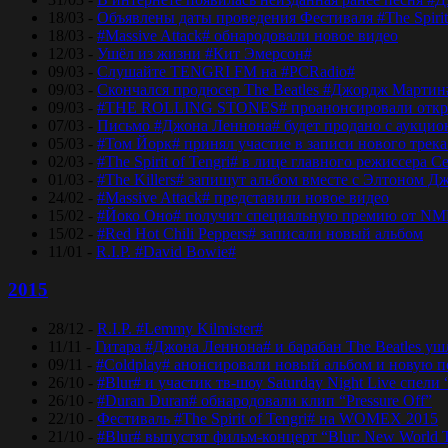
18/03 -
Объявлены даты проведения Фестиваля #The Spirit
18/03 -
#Massive Attack# обнародовали новое видео
12/03 -
Ушёл из жизни #Кит Эмерсон#
09/03 -
Слушайте TENGRI FM на #PCRadio#
09/03 -
Скончался продюсер The Beatles #Джордж Мартин
09/03 -
#THE ROLLING STONES# проанонсировали откры
07/03 -
Письмо #Джона Леннона# будет продано с аукцио
05/03 -
#Том Йорк# принял участие в записи нового трек
02/03 -
#The Spirit of Tengri# в лице главного режиссер
01/03 -
#The Killers# запишут альбом вместе с Элтоном Д
24/02 -
#Massive Attack# представили новое видео
15/02 -
#Йоко Оно# получит специальную премию от NM
15/02 -
#Red Hot Chili Peppers# записали новый альбом
11/01 -
R.I.P. #David Bowie#
2015
28/12 -
R.I.P. #Lemmy Kilmister#
11/11 -
Гитара #Джона Леннона# и барабан The Beatles уш
09/11 -
#Coldplay# анонсировали новый альбом и новую 
26/10 -
#Blur# и участик тв-шоу Saturday Night Live спели 
26/10 -
#Duran Duran# обнародовали клип “Pressure Off”
22/10 -
Фестиваль #The Spirit of Tengri# на WOMEX 2015
21/10 -
#Blur# выпустят фильм-концерт “Blur: New World 