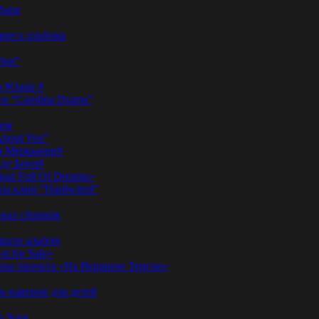
Bang
ущего альбома
bot”
 #Oasis #
и “Carolina Drama”
пом
About You”
ди Меркьюри#
иду Боуи#
ad Full Of Dreams»
ла клип “Hardwired”
вал сборник
овали альбом
t for Sale»
ы проекта «На Вершине Тенгри»
-каверов для детей
& Sons