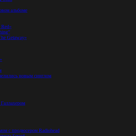
новом альбоме
n Red»
hing”
«The Getaway»
»
м
оделились новым синглом
м Галлахером
омом с продюсером Radiohead
эвида Боуи#