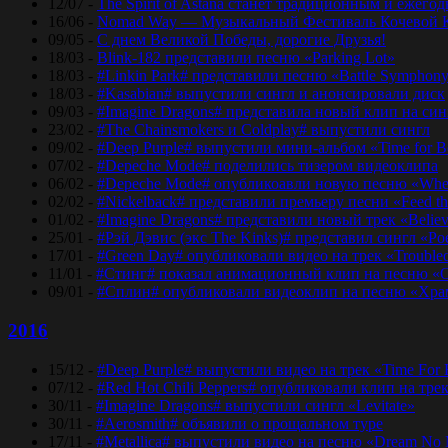
12/07 -
The Spirit of Astana станет традиционным и еже
16/06 -
Nomad Way — Музыкальный Фестиваль Кочевой К
09/05 -
С днем Великой Победы, дорогие Друзья!
18/03 -
Blink-182 представили песню «Parking Lot»
18/03 -
#Linkin Park# представили песню «Bаttlе Sуmphоn
18/03 -
#Kasabian# выпустили сингл и анонсировали диск
09/03 -
#Imagine Dragons# представила новый клип на синг
23/02 -
#The Chainsmokers и Coldplay# выпустили сингл
09/02 -
#Deep Purple# выпустили мини-альбом «Time for 
07/02 -
#Depeche Mode# поделились тизером видеоклипа
06/02 -
#Depeche Mode# опубликоавли новую песню «Where
02/02 -
#Nickelback# представили премьеру песни «Feed t
01/02 -
#Imagine Dragons# представили новый трек «Believ
25/01 -
#Рэй Дэвис (экс The Kinks)# представил сингл «Po
17/01 -
#Green Day# опубликовали видео на трек «Trouble
11/01 -
#Стинг# показал анимационный клип на песню «O
09/01 -
#Сплин# опубликовали видеоклип на песню «Хра
2016
15/12 -
#Deep Purple# выпустили видео на трек «Time For
07/12 -
#Red Hot Chili Peppers# опубликовали клип на тре
30/11 -
#Imagine Dragons# выпустили сингл «Levitate»
30/11 -
#Aerosmith# объявили о прощальном туре
17/11 -
#Metallica# выпустили видео на песню «Dream No 