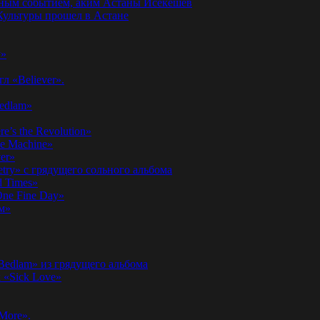
годным событием, аким Астаны Исекешев
ультуры прошел в Астане
у»
л «Believer».
Bedlam»
’s the Revolution»
he Machine»
er»
etry» с грядущего сольного альбома
d Times»
ne Fine Day»
м»
 Bedlam» из грядущего альбома
к «Sick Love»
More».