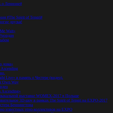
к о Ленноне#
я #The Spirit of Tengri#
огие друзья!
Me Wait»
’Риордан
льбом
о дома»
 Ascending
ню.
ht Live» в память о Честере (видео).
ur Own Way
видео
s Ascending»
а музыкальной выставке WOMEX-2017 в Польше
ительное 3D-шоу в рамках The Spirit of Tengri на EXPO-2017
естера Беннингтона
мирно известных этно-коллективов на EXPO