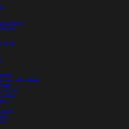
”
аса
ь в Алматы)
Ditmas»
я 50 лет
f»
вайр#
 песней «Ай, Мария»
стана
Complete»
 альбома
бом
 видео
еем
ртах