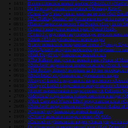
14/11 -
В сети появился новый альбом #Metallica# «Hardwir
11/11 -
На 83-м году жизни скончался #Леонард Коэн#.
10/11 -
#Green Day# выпустили клип на песню «Still Breat
09/11 -
#The Rolling Stones# опубликовали видео на перву
08/11 -
#Пинк# перепела песню The Beatles «Lucy in the Sk
07/11 -
#Стинг# выпустил новый трек «Petrol Head».
01/11 -
#Стинг# представил акустическую версию композиц
24/10 -
#Blink-182# опубликовали новое видео
21/10 -
В сети появились неизданные треки #Дэвида Боуи
13/10 -
#Боб Дилан# получил нобелевскую премию по лит
10/10 -
#Pink Floyd# опубликовали новый клип
07/10 -
#The Killers# выпустили новый трек «Peace of Min
07/10 -
#Bon Jovi# поделились промо-синглом «Born Agai
06/10 -
#The Rolling Stones# впервые за 10 лет пообещали
06/10 -
#Radiohead# опубликовали «домашнее» видео
05/10 -
#Kings of Leon# представили видео песню «Around
04/10 -
#Kings of Leon# представили новую песню «Around
30/09 -
#Korn# презентовали новую песню «A Different Wo
27/09 -
#Metallica# поделились новым синглом и видео «Mo
26/09 -
#Nick Cave and Warren Ellis# представили клип «C
26/09 -
#Bon Jovi# представили на iTunes сингл «Labor of 
23/09 -
#Сплин# опубликовали новый альбом
19/09 -
#Стинг# исполнил новую песню «50,000»
16/09 -
#Сплин# опубликовали видео «Земля уходит из-по
16/09 -
Опубликован анимационный клип #Led Zeppelin#