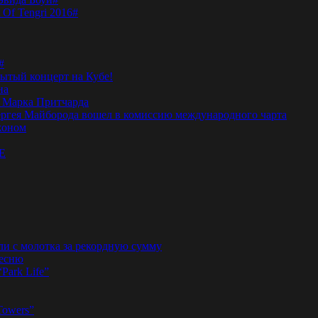
 Of Tengri 2016#
#
тый концерт на Кубе!
на
а Марка Притчарда
а Сергея Майборода вошел в комиссию международного чарта
жоном
E
ли с молотка за рекордную сумму
песню
“Park Life”
Towers”