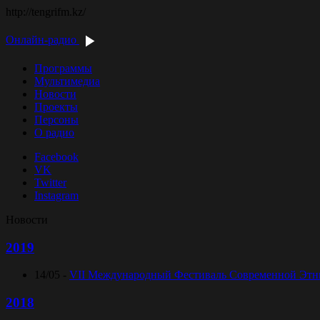
http://tengrifm.kz/
Онлайн-радио
Программы
Мультимедиа
Новости
Проекты
Персоны
О радио
Facebook
VK
Twitter
Instagram
Новости
2019
14/05 -
VII Международный Фестиваль Современной Этниче
2018