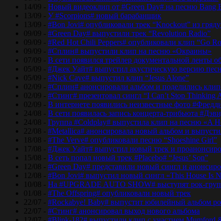
14/09 -
Новый видеоклип от #Green Day# на песню Bang 
13/09 -
У #Scorpions# новый барабанщик
13/09 -
#Bon Jovi# опубликовали трек “Knockout” из гряд
09/09 -
#Green Day# выпустили трек “Revolution Radio”
09/09 -
#Red Hot Chili Peppers# опубликовали клип “Go Ro
09/09 -
#Сплин# выпустили клип на песню «Окраины»
07/09 -
В сети появился трейлер документальной ленты об
05/09 -
#Джек Уайт# выпустил акустическую версию песн
05/09 -
#Nick Cave# выпустил клип “Jesus Alone”
02/09 -
#Сплин# анонсировали альбом и поделились кли
02/09 -
#Стинг# презентовал сингл “I Can’t Stop Thinking 
02/09 -
В интернете появились неизвестные фото #Фред
24/08 -
В сети появилась запись концерта-трибьюта #Дэв
24/08 -
Группа #Coldplay# выпустила клип на песню «A He
22/08 -
#Metallica# анонсировала новый альбом и выпусти
18/08 -
#The Verve# опубликовали песню “Shoeshine Girl”
17/08 -
#Джек Уайт# выпустил новый трек и проанонсиро
15/08 -
В сеть попал новый трек #Placebo# “Jesus’ Son”
12/08 -
#Green Day# представили новый сингл и анонсир
12/08 -
#Bon Jovi# выпустил новый сингл «This House Is No
10/08 -
На #UPGRADE AUTO SHOW# выступят рок-групп
01/08 -
#The Offspring# опубликовали новый трек
22/07 -
#Rockabye! Baby# выпустит юбилейный альбом рок
22/07 -
#Стинг# анонсировал выход нового альбома
12/07 -
#Blink-182# выпустили клип с участием Mumford 