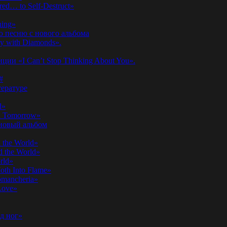
ed… to Self-Destruct»
hing»
ю песню с нового альбома
y with Diamonds».
ии «I Can’t Stop Thinking About You».
#
ературе
d»
n Tomorrow»
 новый альбом
 the World»
 the World»
rld»
th Into Flame»
omancheria»
Love»
д ног»