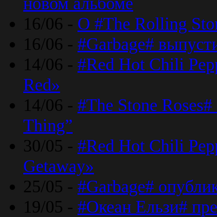
новом альбоме
16/06 -
О #The Rolling St
16/06 -
#Garbage# выпуст
14/06 -
#Red Hot Chili Pe
Red»
14/06 -
#The Stone Roses# 
Thing”
30/05 -
#Red Hot Chili Pe
Getaway»
25/05 -
#Garbage# опубли
19/05 -
#Океан Ельзи# пре