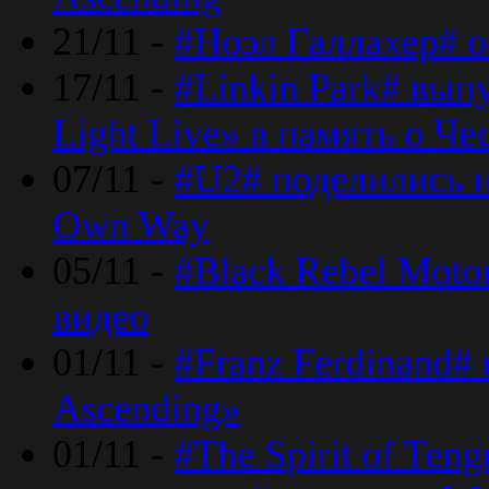
21/11 -
#Ноэл Галлахер# о
17/11 -
#Linkin Park# вып
Light Live» в память о Че
07/11 -
#U2# поделились н
Own Way
05/11 -
#Black Rebel Moto
видео
01/11 -
#Franz Ferdinand#
Ascending»
01/11 -
#The Spirit of Ten