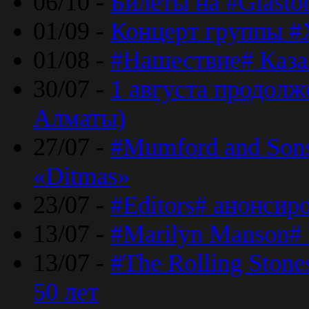
06/10 -
Билеты на #Glasto
01/09 -
Концерт группы #
01/08 -
#Нашествие# Каза
30/07 -
1 августа продолж
Алматы)
27/07 -
#Mumford and Sons
«Ditmas»
23/07 -
#Editors# анонсир
13/07 -
#Marilyn Manson#
13/07 -
#The Rolling Ston
50 лет