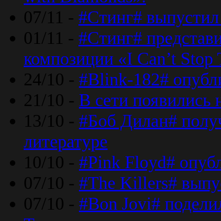
07/11 -
#Стинг# выпустил 
01/11 -
#Стинг# представ
композиции «I Can’t Stop 
24/10 -
#Blink-182# опубл
21/10 -
В сети появились 
13/10 -
#Боб Дилан# полу
литературе
10/10 -
#Pink Floyd# опуб
07/10 -
#The Killers# вып
07/10 -
#Bon Jovi# подели