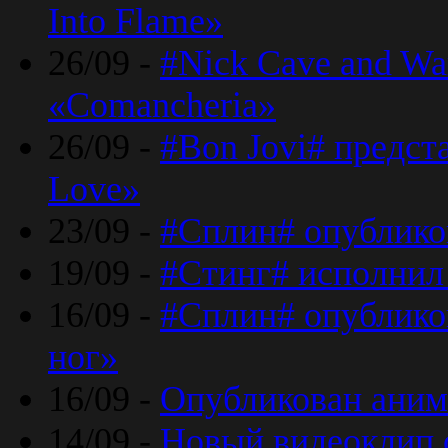
Into Flame»
26/09 -
#Nick Cave and Wa
«Comancheria»
26/09 -
#Bon Jovi# предста
Love»
23/09 -
#Сплин# опублико
19/09 -
#Стинг# исполнил
16/09 -
#Сплин# опубликов
ног»
16/09 -
Опубликован аним
14/09 -
Новый видеоклип 