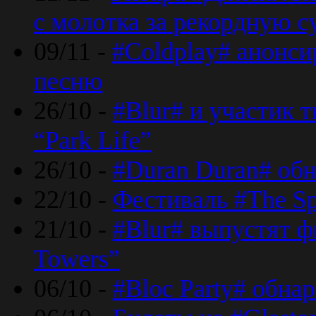
с молотка за рекордную 
09/11 -
#Coldplay# анонси
песню
26/10 -
#Blur# и участик т
“Park Life”
26/10 -
#Duran Duran# обн
22/10 -
Фестиваль #The Sp
21/10 -
#Blur# выпустят ф
Towers”
06/10 -
#Bloc Party# обна