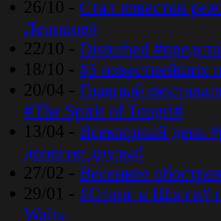
26/10 -
Стал известен реж
Ленноне#
22/10 -
Disturbed #предст
18/10 -
#5 известнейших п
20/04 -
Главный фестивал
#The Spirit of Tengri#
13/04 -
Всемирный день #р
дорогие друзья!
27/02 -
Весеннее обострен
29/01 -
#Стинг и Шэгги# 
Wait»