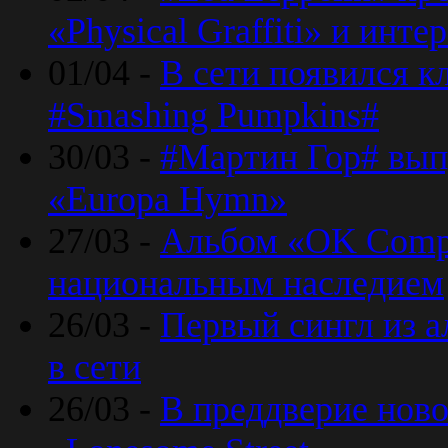
«Physical Graffiti» и инт
01/04 -
В сети появился к
#Smashing Pumpkins#
30/03 -
#Мартин Гор# вып
«Europa Hymn»
27/03 -
Альбом «OK Compu
национальным наследием
26/03 -
Первый сингл из а
в сети
26/03 -
В преддверие ново