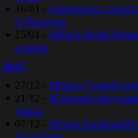
16/01 -
Скончалась солист
O’Риордан
15/01 -
#Black Rebel Moto
альбом
2017
27/12 -
#Ринго Старр# по
21/12 -
#Сплин# представ
дома»
07/12 -
#Franz Ferdinand#
Ascending