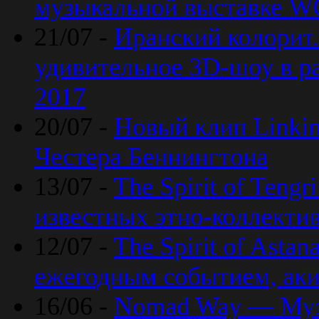
музыкальной выставке 
21/07 -
Иранский колорит
удивительное 3D-шоу в ра
2017
20/07 -
Новый клип Linkin
Честера Беннингтона
13/07 -
The Spirit of Teng
известных этно-коллекти
12/07 -
The Spirit of Asta
ежегодным событием, ак
16/06 -
Nomad Way — Муз