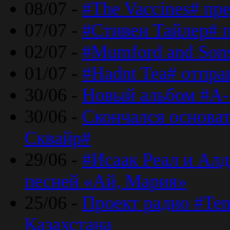
08/07 -
#The Vaccines# пр
07/07 -
#Стивен Тайлер# 
02/07 -
#Mumford and Sons
01/07 -
#Hadnt Tea# отпра
30/06 -
Новый альбом #A-
30/06 -
Скончался основа
Сквайр#
29/06 -
#Исаак Реал и Алд
песней «Ай, Мария»
25/06 -
Проект радио #Te
Казахстана