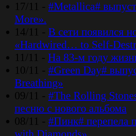
17/11 -
#Metallica# выпус
More».
14/11 -
В сети появился н
«Hardwired… to Self-Destr
11/11 -
На 83-м году жизн
10/11 -
#Green Day# выпус
Breathing»
09/11 -
#The Rolling Ston
песню с нового альбома
08/11 -
#Пинк# перепела п
with Diamonds».