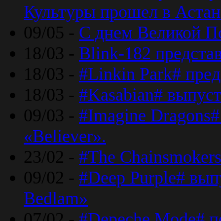
Культуры прошел в Астан
09/05 -
С днем Великой П
18/03 -
Blink-182 предста
18/03 -
#Linkin Park# пре
18/03 -
#Kasabian# выпуст
09/03 -
#Imagine Dragons#
«Believer».
23/02 -
#The Chainsmokers
09/02 -
#Deep Purple# вып
Bedlam»
07/02 -
#Depeche Mode# п