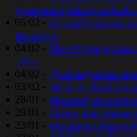
проанонсировали новый 
05/02 -
#Слэш# проаносир
фильмов
04/02 -
#Би-2# представил
16+»
04/02 -
Долгожданная прем
03/02 -
#Kaiser Chiefs# в
28/01 -
#Бьорк# анонсиров
28/01 -
Очередная премьер
23/01 -
#Imagine Dragons#