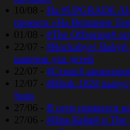
10/08 -
На #UPGRADE AU
проекта «На Вершине Те
01/08 -
#The Offspring# о
22/07 -
#Rockabye! Baby#
каверов для детей
22/07 -
#Стинг# анонсиро
12/07 -
#Blink-182# выпу
Sons
27/06 -
В сети появился н
27/06 -
#Ник Кейв# и The 