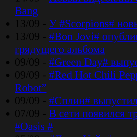
Bang
13/09 -
У #Scorpions# но
13/09 -
#Bon Jovi# опубли
грядущего альбома
09/09 -
#Green Day# выпус
09/09 -
#Red Hot Chili Pe
Robot”
09/09 -
#Сплин# выпустил
07/09 -
В сети появился т
#Oasis #