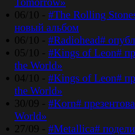
Tomorrow»
06/10 -
#The Rolling Ston
новый альбом
06/10 -
#Radiohead# опуб
05/10 -
#Kings of Leon# п
the World»
04/10 -
#Kings of Leon# п
the World»
30/09 -
#Korn# презентова
World»
27/09 -
#Metallica# подел