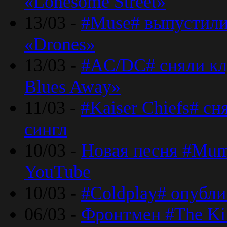
«Lonesome Street»
13/03 -
#Muse# выпустили
«Drones»
13/03 -
#AC/DC# сняли клу
Blues Away»
11/03 -
#Kaiser Chiefs# с
сингл
10/03 -
Новая песня #Mumf
YouTube
10/03 -
#Coldplay# опубли
06/03 -
Фронтмен #The Kil