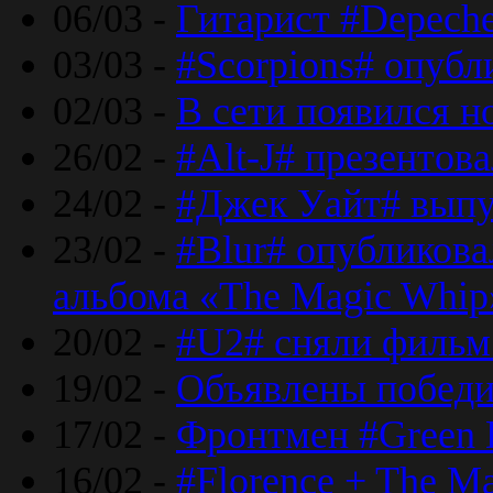
06/03 -
Гитарист #Depech
03/03 -
#Scorpions# опубл
02/03 -
В сети появился н
26/02 -
#Alt-J# презентова
24/02 -
#Джек Уайт# выпу
23/02 -
#Blur# опубликова
альбома «The Magic Whip
20/02 -
#U2# сняли фильм 
19/02 -
Объявлены побед
17/02 -
Фронтмен #Green 
16/02 -
#Florence + The M