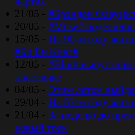
чартах
21/05 -
#Брэндон Флауэрс
20/05 -
#Muse# поделилис
15/05 -
На 90-м году жиз
#Би Би Кинг#
12/05 -
#Blur# выпустили
пластинке
04/05 -
Этим летом выйде
29/04 -
На 53-м году жиз
21/04 -
За неделю до прем
новый трек