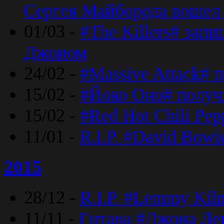
Сергея Майборода вошел 
01/03 -
#The Killers# зап
Джоном
24/02 -
#Massive Attack# 
15/02 -
#Йоко Оно# полу
15/02 -
#Red Hot Chili Pe
11/01 -
R.I.P. #David Bowi
2015
28/12 -
R.I.P. #Lemmy Kilm
11/11 -
Гитара #Джона Лен