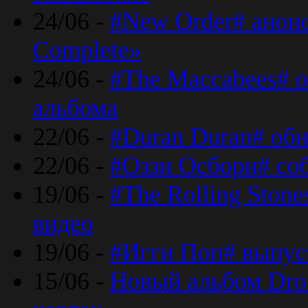
24/06 -
#New Order# анон
Complete»
24/06 -
#The Maccabees# о
альбома
22/06 -
#Duran Duran# обн
22/06 -
#Оззи Осборн# со
19/06 -
#The Rolling Ston
видео
19/06 -
#Игги Поп# выпус
15/06 -
Новый альбом Dron