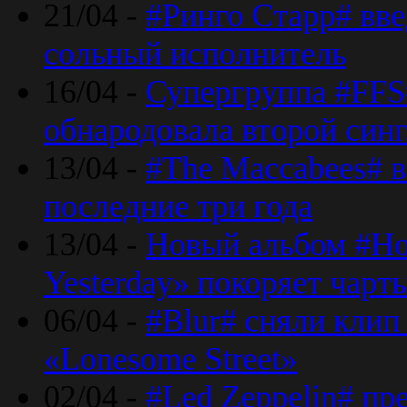
21/04 -
#Ринго Старр# вве
сольный исполнитель
16/04 -
Супергруппа #FFS#
обнародовала второй син
13/04 -
#The Maccabees# в
последние три года
13/04 -
Новый альбом #Но
Yesterday» покоряет чарт
06/04 -
#Blur# сняли клип
«Lonesome Street»
02/04 -
#Led Zeppelin# пр