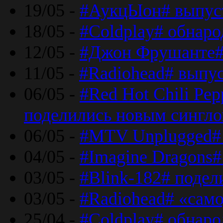
19/05 -
#АукцЫон# выпус
18/05 -
#Coldplay# обнар
12/05 -
#Джон Фрушанте#
11/05 -
#Radiohead# выпу
06/05 -
#Red Hot Chili Pe
поделились новым сингл
06/05 -
#MTV Unplugged# 
04/05 -
#Imagine Dragons#
03/05 -
#Blink-182# поде
03/05 -
#Radiohead# «само
25/04 -
#Coldplay# обнаро