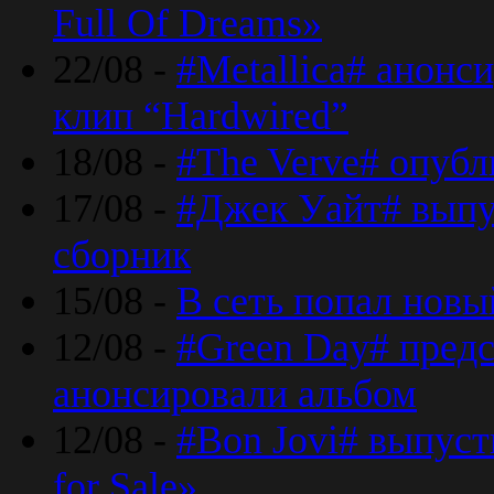
Full Of Dreams»
22/08 -
#Metallica# анонс
клип “Hardwired”
18/08 -
#The Verve# опубл
17/08 -
#Джек Уайт# выпу
сборник
15/08 -
В сеть попал новый
12/08 -
#Green Day# предс
анонсировали альбом
12/08 -
#Bon Jovi# выпуст
for Sale»