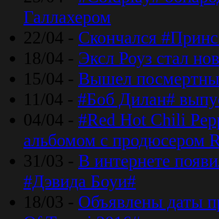
Галлахером
22/04 -
Скончался #Принс
18/04 -
Эксл Роуз стал н
15/04 -
Вышел посмертный
11/04 -
#Боб Дилан# выпу
04/04 -
#Red Hot Chili Pe
альбомом с продюсером R
31/03 -
В интернете появи
#Дэвида Боуи#
18/03 -
Объявлены даты пр