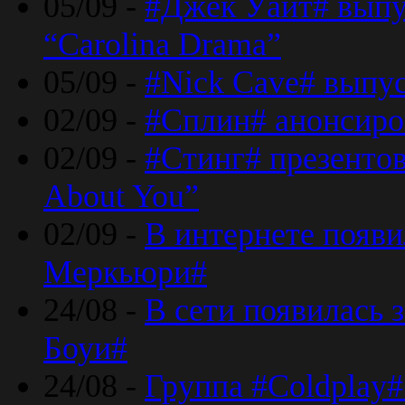
05/09 -
#Джек Уайт# выпу
“Carolina Drama”
05/09 -
#Nick Cave# выпус
02/09 -
#Сплин# анонсиро
02/09 -
#Стинг# презентова
About You”
02/09 -
В интернете появ
Меркьюри#
24/08 -
В сети появилась 
Боуи#
24/08 -
Группа #Coldplay#