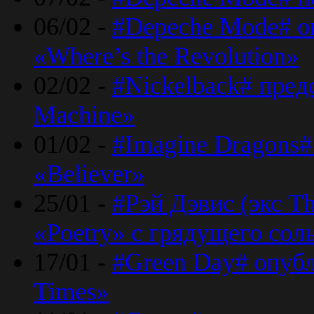
06/02 -
#Depeche Mode# о
«Where’s the Revolution»
02/02 -
#Nickelback# пред
Machine»
01/02 -
#Imagine Dragons#
«Believer»
25/01 -
#Рэй Дэвис (экс T
«Poetry» с грядущего сол
17/01 -
#Green Day# опубл
Times»