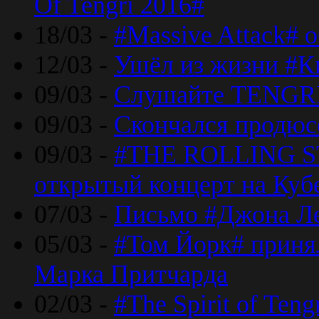
Of Tengri 2016#
18/03 -
#Massive Attack# 
12/03 -
Ушёл из жизни #К
09/03 -
Слушайте TENGRI
09/03 -
Скончался продюс
09/03 -
#THE ROLLING S
открытый концерт на Куб
07/03 -
Письмо #Джона Ле
05/03 -
#Том Йорк# принял
Марка Притчарда
02/03 -
#The Spirit of Ten