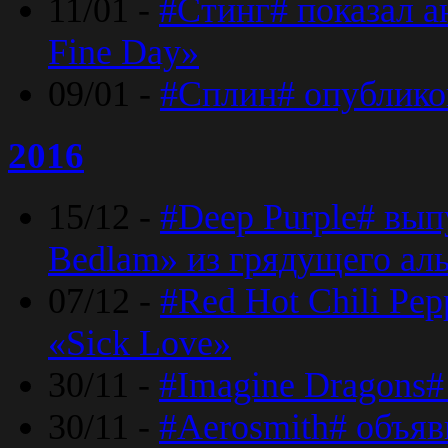
11/01 -
#Стинг# показал 
Fine Day»
09/01 -
#Сплин# опублико
2016
15/12 -
#Deep Purple# вып
Bedlam» из грядущего ал
07/12 -
#Red Hot Chili Pep
«Sick Love»
30/11 -
#Imagine Dragons#
30/11 -
#Aerosmith# объяв