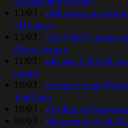
«Lonesome Street»
13/03 -
#Muse# выпустили
«Drones»
13/03 -
#AC/DC# сняли клу
Blues Away»
11/03 -
#Kaiser Chiefs# с
сингл
10/03 -
Новая песня #Mumf
YouTube
10/03 -
#Coldplay# опубли
06/03 -
Фронтмен #The Kil