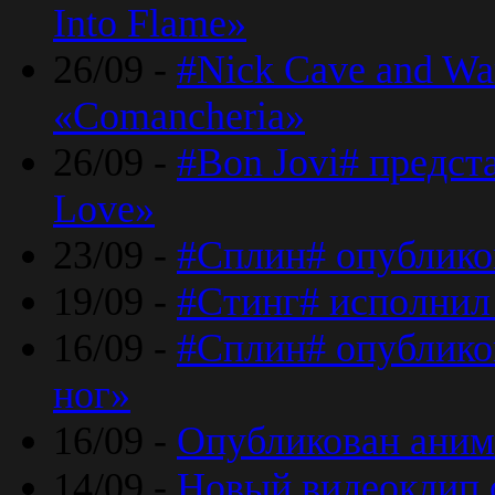
Into Flame»
26/09 -
#Nick Cave and Wa
«Comancheria»
26/09 -
#Bon Jovi# предста
Love»
23/09 -
#Сплин# опублико
19/09 -
#Стинг# исполнил
16/09 -
#Сплин# опубликов
ног»
16/09 -
Опубликован аним
14/09 -
Новый видеоклип 