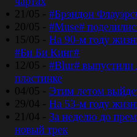
чартах
21/05 -
#Брэндон Флауэрс
20/05 -
#Muse# поделилис
15/05 -
На 90-м году жиз
#Би Би Кинг#
12/05 -
#Blur# выпустили
пластинке
04/05 -
Этим летом выйде
29/04 -
На 53-м году жиз
21/04 -
За неделю до прем
новый трек