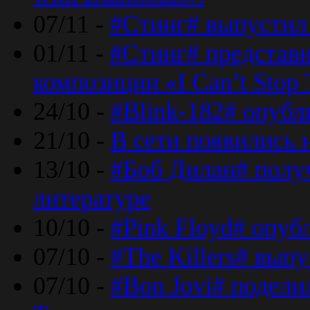
07/11 -
#Стинг# выпустил 
01/11 -
#Стинг# представ
композиции «I Can’t Stop 
24/10 -
#Blink-182# опубл
21/10 -
В сети появились 
13/10 -
#Боб Дилан# полу
литературе
10/10 -
#Pink Floyd# опуб
07/10 -
#The Killers# вып
07/10 -
#Bon Jovi# подели