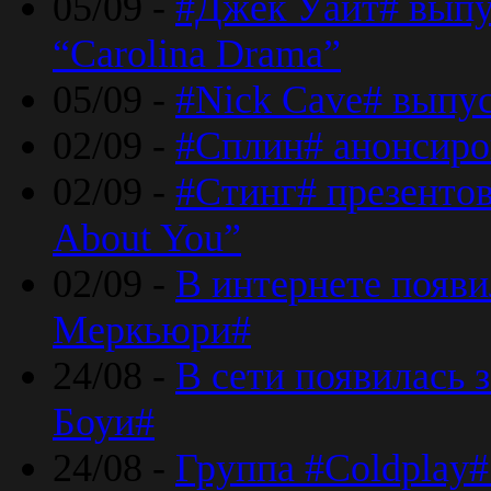
05/09 -
#Джек Уайт# выпу
“Carolina Drama”
05/09 -
#Nick Cave# выпус
02/09 -
#Сплин# анонсиро
02/09 -
#Стинг# презентова
About You”
02/09 -
В интернете появ
Меркьюри#
24/08 -
В сети появилась 
Боуи#
24/08 -
Группа #Coldplay#