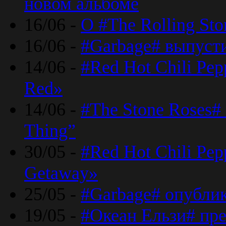
новом альбоме
16/06 -
О #The Rolling St
16/06 -
#Garbage# выпуст
14/06 -
#Red Hot Chili Pe
Red»
14/06 -
#The Stone Roses# 
Thing”
30/05 -
#Red Hot Chili Pe
Getaway»
25/05 -
#Garbage# опубли
19/05 -
#Океан Ельзи# пре