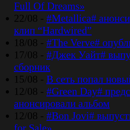
Full Of Dreams»
22/08 -
#Metallica# анонс
клип “Hardwired”
18/08 -
#The Verve# опубл
17/08 -
#Джек Уайт# выпу
сборник
15/08 -
В сеть попал новый
12/08 -
#Green Day# предс
анонсировали альбом
12/08 -
#Bon Jovi# выпуст
for Sale»