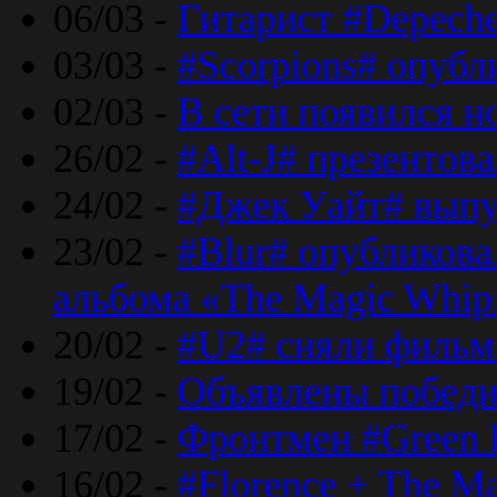
06/03 -
Гитарист #Depech
03/03 -
#Scorpions# опубл
02/03 -
В сети появился н
26/02 -
#Alt-J# презентова
24/02 -
#Джек Уайт# выпу
23/02 -
#Blur# опубликова
альбома «The Magic Whip
20/02 -
#U2# сняли фильм 
19/02 -
Объявлены побед
17/02 -
Фронтмен #Green 
16/02 -
#Florence + The M