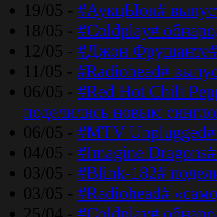
19/05 -
#АукцЫон# выпус
18/05 -
#Coldplay# обнар
12/05 -
#Джон Фрушанте#
11/05 -
#Radiohead# выпу
06/05 -
#Red Hot Chili Pe
поделились новым сингл
06/05 -
#MTV Unplugged# 
04/05 -
#Imagine Dragons#
03/05 -
#Blink-182# поде
03/05 -
#Radiohead# «само
25/04 -
#Coldplay# обнаро