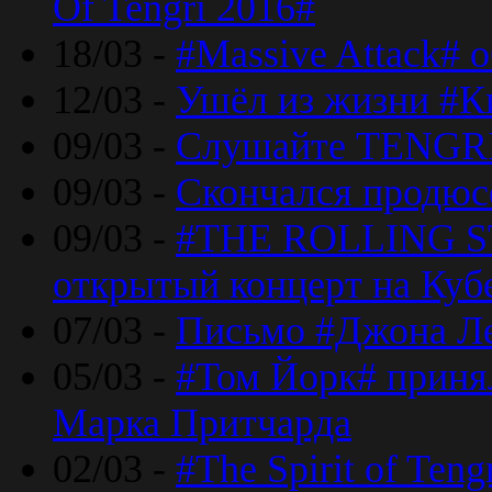
Of Tengri 2016#
18/03 -
#Massive Attack# 
12/03 -
Ушёл из жизни #К
09/03 -
Слушайте TENGRI
09/03 -
Скончался продюс
09/03 -
#THE ROLLING S
открытый концерт на Куб
07/03 -
Письмо #Джона Ле
05/03 -
#Том Йорк# принял
Марка Притчарда
02/03 -
#The Spirit of Ten