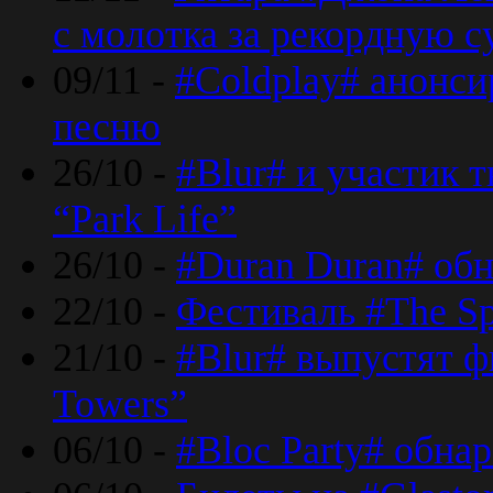
с молотка за рекордную 
09/11 -
#Coldplay# анонси
песню
26/10 -
#Blur# и участик т
“Park Life”
26/10 -
#Duran Duran# обн
22/10 -
Фестиваль #The Sp
21/10 -
#Blur# выпустят ф
Towers”
06/10 -
#Bloc Party# обна