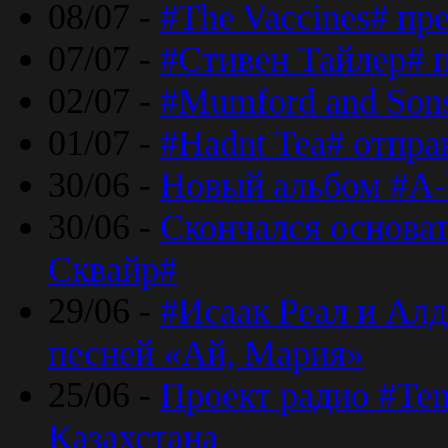
08/07 -
#The Vaccines# пр
07/07 -
#Стивен Тайлер# 
02/07 -
#Mumford and Sons
01/07 -
#Hadnt Tea# отпра
30/06 -
Новый альбом #A-
30/06 -
Скончался основа
Сквайр#
29/06 -
#Исаак Реал и Алд
песней «Ай, Мария»
25/06 -
Проект радио #Te
Казахстана