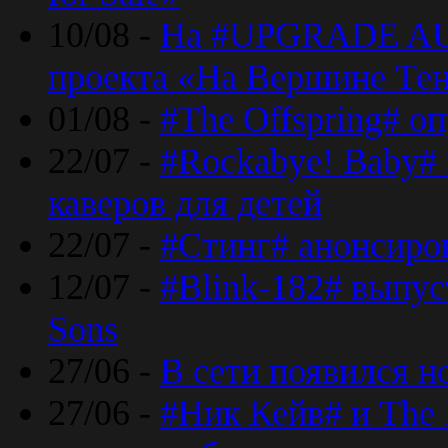
10/08 -
На #UPGRADE AU
проекта «На Вершине Те
01/08 -
#The Offspring# о
22/07 -
#Rockabye! Baby#
каверов для детей
22/07 -
#Стинг# анонсиро
12/07 -
#Blink-182# выпу
Sons
27/06 -
В сети появился н
27/06 -
#Ник Кейв# и The 