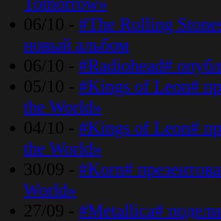
Tomorrow»
06/10 -
#The Rolling Ston
новый альбом
06/10 -
#Radiohead# опуб
05/10 -
#Kings of Leon# п
the World»
04/10 -
#Kings of Leon# п
the World»
30/09 -
#Korn# презентова
World»
27/09 -
#Metallica# подел