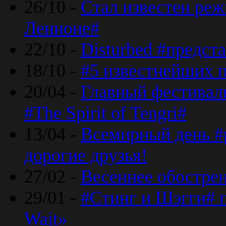
26/10 -
Стал известен реж
Ленноне#
22/10 -
Disturbed #предст
18/10 -
#5 известнейших п
20/04 -
Главный фестивал
#The Spirit of Tengri#
13/04 -
Всемирный день #р
дорогие друзья!
27/02 -
Весеннее обострен
29/01 -
#Стинг и Шэгги# 
Wait»