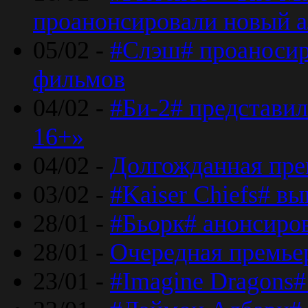
проанонсировали новый 
05/02 -
#Слэш# проаносир
фильмов
04/02 -
#Би-2# представил
16+»
04/02 -
Долгожданная прем
03/02 -
#Kaiser Chiefs# в
28/01 -
#Бьорк# анонсиров
28/01 -
Очередная премьер
23/01 -
#Imagine Dragons#