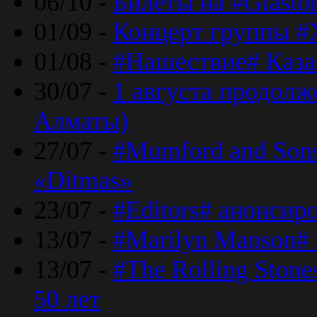
06/10 -
Билеты на #Glasto
01/09 -
Концерт группы #
01/08 -
#Нашествие# Каза
30/07 -
1 августа продолж
Алматы)
27/07 -
#Mumford and Sons
«Ditmas»
23/07 -
#Editors# анонсир
13/07 -
#Marilyn Manson#
13/07 -
#The Rolling Ston
50 лет