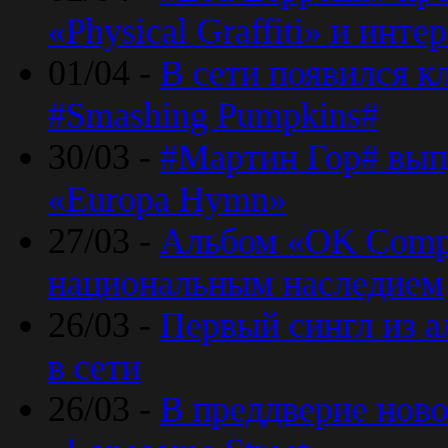
«Physical Graffiti» и инт
01/04 -
В сети появился к
#Smashing Pumpkins#
30/03 -
#Мартин Гор# вып
«Europa Hymn»
27/03 -
Альбом «OK Compu
национальным наследием
26/03 -
Первый сингл из а
в сети
26/03 -
В преддверие ново