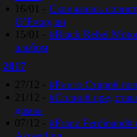
16/01 -
Скончалась солист
O’Риордан
15/01 -
#Black Rebel Moto
альбом
2017
27/12 -
#Ринго Старр# по
21/12 -
#Сплин# представ
дома»
07/12 -
#Franz Ferdinand#
Ascending