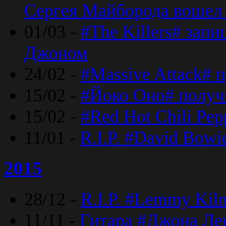
Сергея Майборода вошел 
01/03 -
#The Killers# зап
Джоном
24/02 -
#Massive Attack# 
15/02 -
#Йоко Оно# полу
15/02 -
#Red Hot Chili Pe
11/01 -
R.I.P. #David Bowi
2015
28/12 -
R.I.P. #Lemmy Kilm
11/11 -
Гитара #Джона Лен