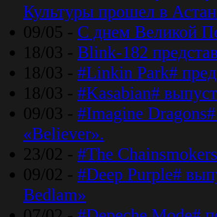
Культуры прошел в Астан
09/05 -
С днем Великой П
18/03 -
Blink-182 предста
18/03 -
#Linkin Park# пре
18/03 -
#Kasabian# выпуст
09/03 -
#Imagine Dragons#
«Believer».
23/02 -
#The Chainsmokers
09/02 -
#Deep Purple# вып
Bedlam»
07/02 -
#Depeche Mode# п