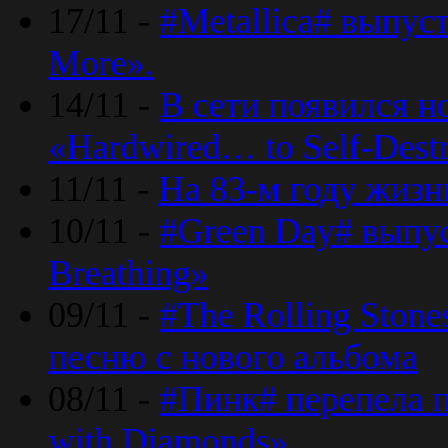
17/11 -
#Metallica# выпус
More».
14/11 -
В сети появился н
«Hardwired… to Self-Destr
11/11 -
На 83-м году жизн
10/11 -
#Green Day# выпус
Breathing»
09/11 -
#The Rolling Ston
песню с нового альбома
08/11 -
#Пинк# перепела п
with Diamonds».