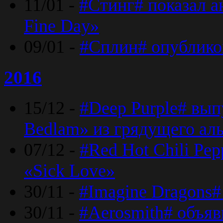
11/01 -
#Стинг# показал 
Fine Day»
09/01 -
#Сплин# опублико
2016
15/12 -
#Deep Purple# вып
Bedlam» из грядущего ал
07/12 -
#Red Hot Chili Pep
«Sick Love»
30/11 -
#Imagine Dragons#
30/11 -
#Aerosmith# объяв