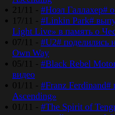
21/11 -
#Ноэл Галлахер# о
17/11 -
#Linkin Park# вып
Light Live» в память о Че
07/11 -
#U2# поделились н
Own Way
05/11 -
#Black Rebel Moto
видео
01/11 -
#Franz Ferdinand#
Ascending»
01/11 -
#The Spirit of Ten