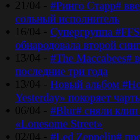
21/04 -
#Ринго Старр# вве
сольный исполнитель
16/04 -
Супергруппа #FFS#
обнародовала второй син
13/04 -
#The Maccabees# в
последние три года
13/04 -
Новый альбом #Но
Yesterday» покоряет чарт
06/04 -
#Blur# сняли клип
«Lonesome Street»
02/04 -
#Led Zeppelin# пр