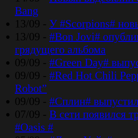
Bang
13/09 -
У #Scorpions# но
13/09 -
#Bon Jovi# опубли
грядущего альбома
09/09 -
#Green Day# выпус
09/09 -
#Red Hot Chili Pe
Robot”
09/09 -
#Сплин# выпустил
07/09 -
В сети появился т
#Oasis #