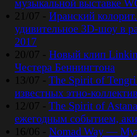
музыкальной выставке 
21/07 -
Иранский колорит
удивительное 3D-шоу в ра
2017
20/07 -
Новый клип Linkin
Честера Беннингтона
13/07 -
The Spirit of Teng
известных этно-коллекти
12/07 -
The Spirit of Asta
ежегодным событием, ак
16/06 -
Nomad Way — Муз