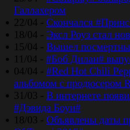
Галлахером
22/04 -
Скончался #Принс
18/04 -
Эксл Роуз стал н
15/04 -
Вышел посмертный
11/04 -
#Боб Дилан# выпу
04/04 -
#Red Hot Chili Pe
альбомом с продюсером R
31/03 -
В интернете появи
#Дэвида Боуи#
18/03 -
Объявлены даты пр