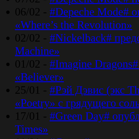
06/02 -
#Depeche Mode# о
«Where’s the Revolution»
02/02 -
#Nickelback# пред
Machine»
01/02 -
#Imagine Dragons#
«Believer»
25/01 -
#Рэй Дэвис (экс T
«Poetry» с грядущего сол
17/01 -
#Green Day# опубл
Times»