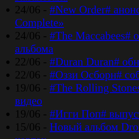
24/06 -
#New Order# анон
Complete»
24/06 -
#The Maccabees# о
альбома
22/06 -
#Duran Duran# обн
22/06 -
#Оззи Осборн# со
19/06 -
#The Rolling Ston
видео
19/06 -
#Игги Поп# выпус
15/06 -
Новый альбом Dron