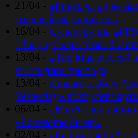
21/04 -
#Ринго Старр# вве
сольный исполнитель
16/04 -
Супергруппа #FFS#
обнародовала второй син
13/04 -
#The Maccabees# в
последние три года
13/04 -
Новый альбом #Но
Yesterday» покоряет чарт
06/04 -
#Blur# сняли клип
«Lonesome Street»
02/04 -
#Led Zeppelin# пр