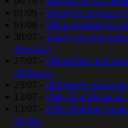
06/10 -
Билеты на #Glasto
01/09 -
Концерт группы #
01/08 -
#Нашествие# Каза
30/07 -
1 августа продолж
Алматы)
27/07 -
#Mumford and Sons
«Ditmas»
23/07 -
#Editors# анонсир
13/07 -
#Marilyn Manson#
13/07 -
#The Rolling Ston
50 лет