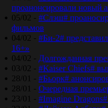
проанонсировали новый 
05/02 -
#Слэш# проаносир
фильмов
04/02 -
#Би-2# представил
16+»
04/02 -
Долгожданная прем
03/02 -
#Kaiser Chiefs# в
28/01 -
#Бьорк# анонсиров
28/01 -
Очередная премьер
23/01 -
#Imagine Dragons#