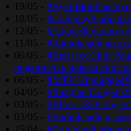
19/05 -
#АукцЫон# выпус
18/05 -
#Coldplay# обнар
12/05 -
#Джон Фрушанте#
11/05 -
#Radiohead# выпу
06/05 -
#Red Hot Chili Pe
поделились новым сингл
06/05 -
#MTV Unplugged# 
04/05 -
#Imagine Dragons#
03/05 -
#Blink-182# поде
03/05 -
#Radiohead# «само
25/04 -
#Coldplay# обнаро