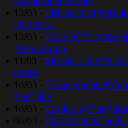
«Lonesome Street»
13/03 -
#Muse# выпустили
«Drones»
13/03 -
#AC/DC# сняли клу
Blues Away»
11/03 -
#Kaiser Chiefs# с
сингл
10/03 -
Новая песня #Mumf
YouTube
10/03 -
#Coldplay# опубли
06/03 -
Фронтмен #The Kil