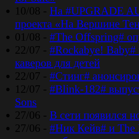
10/08 -
На #UPGRADE AU
проекта «На Вершине Те
01/08 -
#The Offspring# о
22/07 -
#Rockabye! Baby#
каверов для детей
22/07 -
#Стинг# анонсиро
12/07 -
#Blink-182# выпу
Sons
27/06 -
В сети появился н
27/06 -
#Ник Кейв# и The 