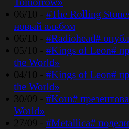
Tomorrow»
06/10 -
#The Rolling Ston
новый альбом
06/10 -
#Radiohead# опуб
05/10 -
#Kings of Leon# п
the World»
04/10 -
#Kings of Leon# п
the World»
30/09 -
#Korn# презентова
World»
27/09 -
#Metallica# подел