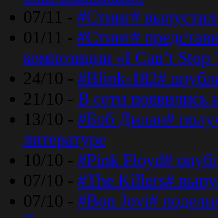
07/11 -
#Стинг# выпустил 
01/11 -
#Стинг# представ
композиции «I Can’t Stop 
24/10 -
#Blink-182# опубл
21/10 -
В сети появились 
13/10 -
#Боб Дилан# полу
литературе
10/10 -
#Pink Floyd# опуб
07/10 -
#The Killers# вып
07/10 -
#Bon Jovi# подели