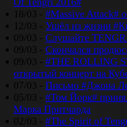
Of Tengri 2016#
18/03 -
#Massive Attack# 
12/03 -
Ушёл из жизни #К
09/03 -
Слушайте TENGRI
09/03 -
Скончался продюс
09/03 -
#THE ROLLING S
открытый концерт на Куб
07/03 -
Письмо #Джона Ле
05/03 -
#Том Йорк# принял
Марка Притчарда
02/03 -
#The Spirit of Ten