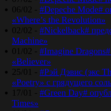
06/02 -
#Depeche Mode# о
«Where’s the Revolution»
02/02 -
#Nickelback# пред
Machine»
01/02 -
#Imagine Dragons#
«Believer»
25/01 -
#Рэй Дэвис (экс T
«Poetry» с грядущего сол
17/01 -
#Green Day# опубл
Times»