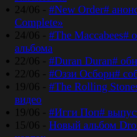
24/06 -
#New Order# анон
Complete»
24/06 -
#The Maccabees# о
альбома
22/06 -
#Duran Duran# обн
22/06 -
#Оззи Осборн# со
19/06 -
#The Rolling Ston
видео
19/06 -
#Игги Поп# выпус
15/06 -
Новый альбом Dron