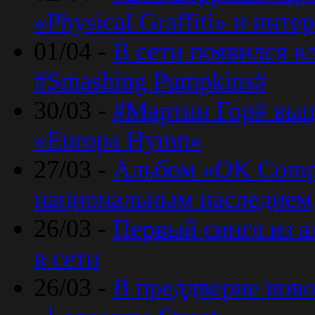
«Physical Graffiti» и инт
01/04 -
В сети появился к
#Smashing Pumpkins#
30/03 -
#Мартин Гор# вып
«Europa Hymn»
27/03 -
Альбом «OK Compu
национальным наследием
26/03 -
Первый сингл из а
в сети
26/03 -
В преддверие ново