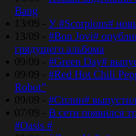
Bang
13/09 -
У #Scorpions# но
13/09 -
#Bon Jovi# опубли
грядущего альбома
09/09 -
#Green Day# выпус
09/09 -
#Red Hot Chili Pe
Robot”
09/09 -
#Сплин# выпустил
07/09 -
В сети появился т
#Oasis #