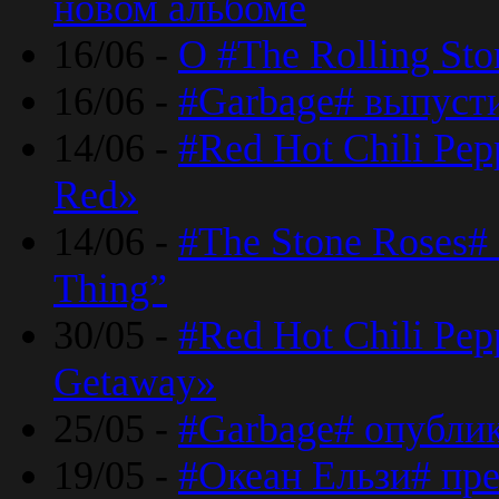
новом альбоме
16/06 -
О #The Rolling St
16/06 -
#Garbage# выпуст
14/06 -
#Red Hot Chili Pe
Red»
14/06 -
#The Stone Roses# 
Thing”
30/05 -
#Red Hot Chili Pe
Getaway»
25/05 -
#Garbage# опубли
19/05 -
#Океан Ельзи# пре