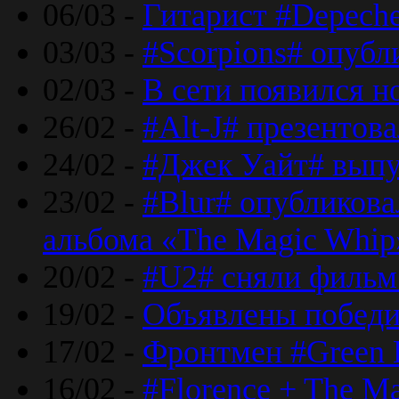
06/03 -
Гитарист #Depech
03/03 -
#Scorpions# опубл
02/03 -
В сети появился н
26/02 -
#Alt-J# презентова
24/02 -
#Джек Уайт# выпу
23/02 -
#Blur# опубликова
альбома «The Magic Whip
20/02 -
#U2# сняли фильм 
19/02 -
Объявлены побед
17/02 -
Фронтмен #Green 
16/02 -
#Florence + The M