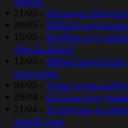
чартах
21/05 -
#Брэндон Флауэрс
20/05 -
#Muse# поделилис
15/05 -
На 90-м году жиз
#Би Би Кинг#
12/05 -
#Blur# выпустили
пластинке
04/05 -
Этим летом выйде
29/04 -
На 53-м году жиз
21/04 -
За неделю до прем
новый трек