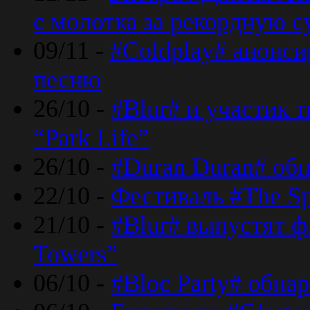
с молотка за рекордную 
09/11 -
#Coldplay# анонси
песню
26/10 -
#Blur# и участик т
“Park Life”
26/10 -
#Duran Duran# обн
22/10 -
Фестиваль #The Sp
21/10 -
#Blur# выпустят ф
Towers”
06/10 -
#Bloc Party# обна