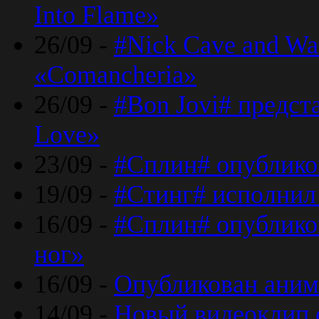
Into Flame»
26/09 -
#Nick Cave and Wa
«Comancheria»
26/09 -
#Bon Jovi# предста
Love»
23/09 -
#Сплин# опублико
19/09 -
#Стинг# исполнил
16/09 -
#Сплин# опубликов
ног»
16/09 -
Опубликован аним
14/09 -
Новый видеоклип 