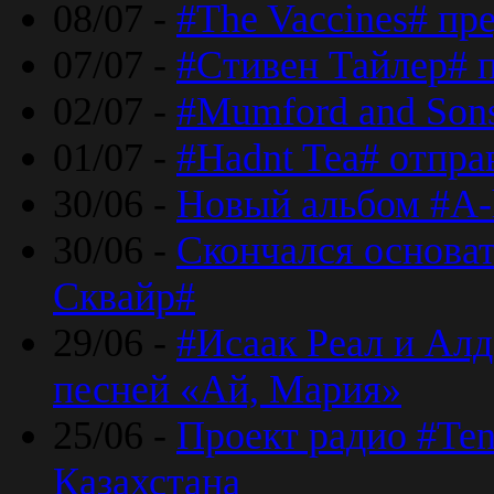
08/07 -
#The Vaccines# пр
07/07 -
#Стивен Тайлер# 
02/07 -
#Mumford and Sons
01/07 -
#Hadnt Tea# отпра
30/06 -
Новый альбом #A-
30/06 -
Скончался основа
Сквайр#
29/06 -
#Исаак Реал и Алд
песней «Ай, Мария»
25/06 -
Проект радио #Te
Казахстана