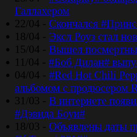
Галлахером
22/04 -
Скончался #Принс
18/04 -
Эксл Роуз стал н
15/04 -
Вышел посмертный
11/04 -
#Боб Дилан# выпу
04/04 -
#Red Hot Chili Pe
альбомом с продюсером R
31/03 -
В интернете появи
#Дэвида Боуи#
18/03 -
Объявлены даты пр