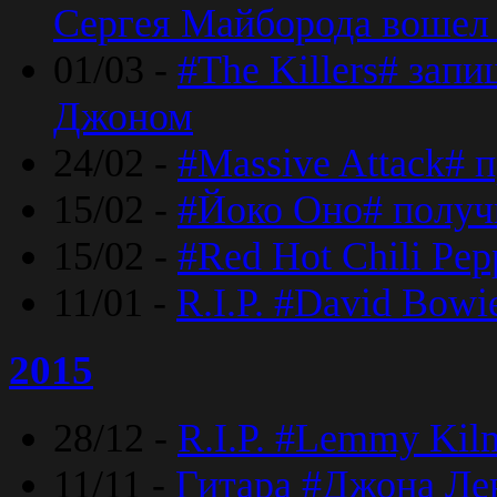
Сергея Майборода вошел 
01/03 -
#The Killers# зап
Джоном
24/02 -
#Massive Attack# 
15/02 -
#Йоко Оно# полу
15/02 -
#Red Hot Chili Pe
11/01 -
R.I.P. #David Bowi
2015
28/12 -
R.I.P. #Lemmy Kilm
11/11 -
Гитара #Джона Лен