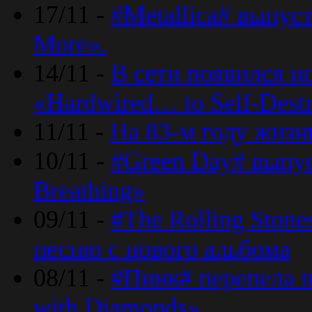
17/11 -
#Metallica# выпус
More».
14/11 -
В сети появился н
«Hardwired… to Self-Destr
11/11 -
На 83-м году жизн
10/11 -
#Green Day# выпус
Breathing»
09/11 -
#The Rolling Ston
песню с нового альбома
08/11 -
#Пинк# перепела п
with Diamonds».