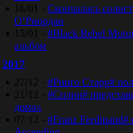
16/01 -
Скончалась солист
O’Риордан
15/01 -
#Black Rebel Moto
альбом
2017
27/12 -
#Ринго Старр# по
21/12 -
#Сплин# представ
дома»
07/12 -
#Franz Ferdinand#
Ascending