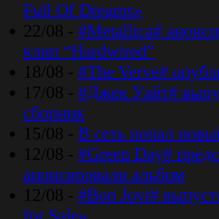
Full Of Dreams»
22/08 -
#Metallica# анонс
клип “Hardwired”
18/08 -
#The Verve# опубл
17/08 -
#Джек Уайт# выпу
сборник
15/08 -
В сеть попал новый
12/08 -
#Green Day# предс
анонсировали альбом
12/08 -
#Bon Jovi# выпуст
for Sale»