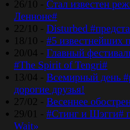
26/10 -
Стал известен реж
Ленноне#
22/10 -
Disturbed #предст
18/10 -
#5 известнейших п
20/04 -
Главный фестивал
#The Spirit of Tengri#
13/04 -
Всемирный день #р
дорогие друзья!
27/02 -
Весеннее обострен
29/01 -
#Стинг и Шэгги# 
Wait»