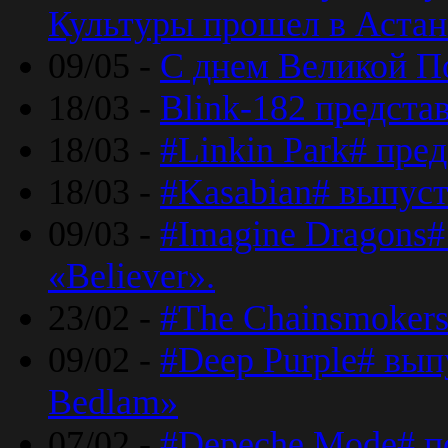
Культуры прошел в Астан
09/05 -
С днем Великой П
18/03 -
Blink-182 предста
18/03 -
#Linkin Park# пре
18/03 -
#Kasabian# выпуст
09/03 -
#Imagine Dragons#
«Believer».
23/02 -
#The Chainsmokers
09/02 -
#Deep Purple# вып
Bedlam»
07/02 -
#Depeche Mode# п