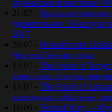
музыкальной выставке 
21/07 -
Иранский колорит
удивительное 3D-шоу в ра
2017
20/07 -
Новый клип Linkin
Честера Беннингтона
13/07 -
The Spirit of Teng
известных этно-коллекти
12/07 -
The Spirit of Asta
ежегодным событием, ак
16/06 -
Nomad Way — Муз