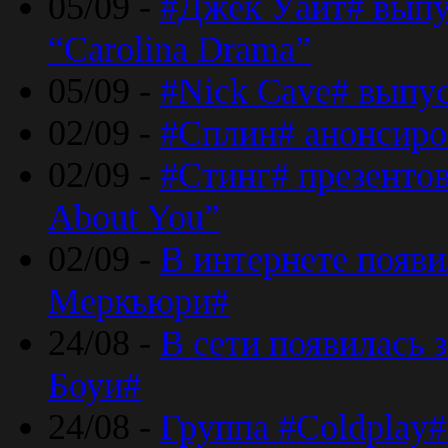
05/09 -
#Джек Уайт# выпу
“Carolina Drama”
05/09 -
#Nick Cave# выпус
02/09 -
#Сплин# анонсиро
02/09 -
#Стинг# презентова
About You”
02/09 -
В интернете появ
Меркьюри#
24/08 -
В сети появилась 
Боуи#
24/08 -
Группа #Coldplay#