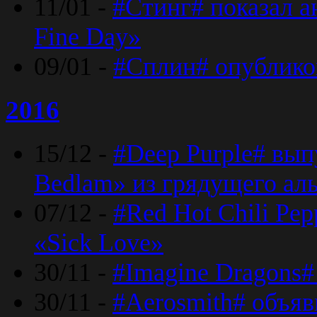
11/01 -
#Стинг# показал 
Fine Day»
09/01 -
#Сплин# опублико
2016
15/12 -
#Deep Purple# вып
Bedlam» из грядущего ал
07/12 -
#Red Hot Chili Pep
«Sick Love»
30/11 -
#Imagine Dragons#
30/11 -
#Aerosmith# объяв