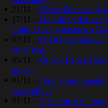
21/11 -
#Ноэл Галлахер# о
17/11 -
#Linkin Park# вып
Light Live» в память о Че
07/11 -
#U2# поделились н
Own Way
05/11 -
#Black Rebel Moto
видео
01/11 -
#Franz Ferdinand#
Ascending»
01/11 -
#The Spirit of Ten