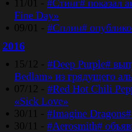
11/01 -
#Стинг# показал 
Fine Day»
09/01 -
#Сплин# опублико
2016
15/12 -
#Deep Purple# вып
Bedlam» из грядущего ал
07/12 -
#Red Hot Chili Pep
«Sick Love»
30/11 -
#Imagine Dragons#
30/11 -
#Aerosmith# объяв