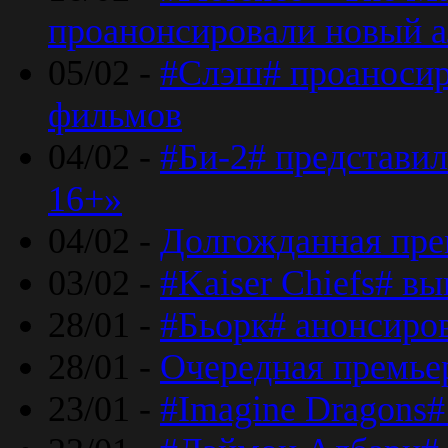
проанонсировали новый 
05/02 -
#Слэш# проаносир
фильмов
04/02 -
#Би-2# представил
16+»
04/02 -
Долгожданная прем
03/02 -
#Kaiser Chiefs# в
28/01 -
#Бьорк# анонсиров
28/01 -
Очередная премьер
23/01 -
#Imagine Dragons#