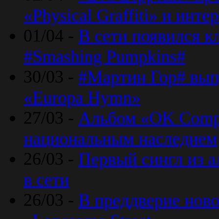
«Physical Graffiti» и инт
01/04 -
В сети появился к
#Smashing Pumpkins#
30/03 -
#Мартин Гор# вып
«Europa Hymn»
27/03 -
Альбом «OK Compu
национальным наследием
26/03 -
Первый сингл из а
в сети
26/03 -
В преддверие ново