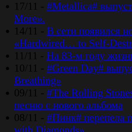
17/11 -
#Metallica# выпус
More».
14/11 -
В сети появился н
«Hardwired… to Self-Destr
11/11 -
На 83-м году жизн
10/11 -
#Green Day# выпус
Breathing»
09/11 -
#The Rolling Ston
песню с нового альбома
08/11 -
#Пинк# перепела п
with Diamonds».