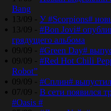
Bang
13/09 -
У #Scorpions# но
13/09 -
#Bon Jovi# опубли
грядущего альбома
09/09 -
#Green Day# выпус
09/09 -
#Red Hot Chili Pe
Robot”
09/09 -
#Сплин# выпустил
07/09 -
В сети появился т
#Oasis #