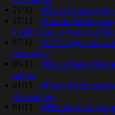
21/11 -
#Ноэл Галлахер# о
17/11 -
#Linkin Park# вып
Light Live» в память о Че
07/11 -
#U2# поделились н
Own Way
05/11 -
#Black Rebel Moto
видео
01/11 -
#Franz Ferdinand#
Ascending»
01/11 -
#The Spirit of Ten