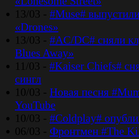
«Lonesome Street»
13/03 -
#Muse# выпустили
«Drones»
13/03 -
#AC/DC# сняли клу
Blues Away»
11/03 -
#Kaiser Chiefs# с
сингл
10/03 -
Новая песня #Mumf
YouTube
10/03 -
#Coldplay# опубли
06/03 -
Фронтмен #The Kil