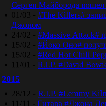
Сергея Майборода вошел 
01/03 -
#The Killers# зап
Джоном
24/02 -
#Massive Attack# 
15/02 -
#Йоко Оно# полу
15/02 -
#Red Hot Chili Pe
11/01 -
R.I.P. #David Bowi
2015
28/12 -
R.I.P. #Lemmy Kilm
11/11 -
Гитара #Джона Лен