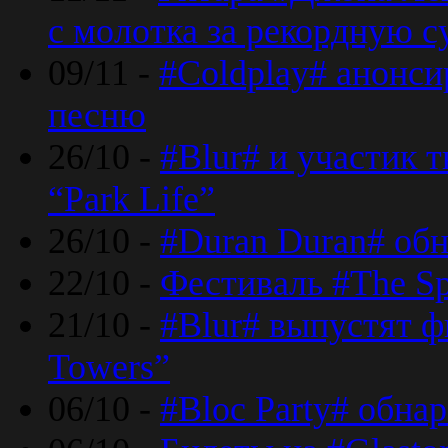
с молотка за рекордную 
09/11 -
#Coldplay# анонси
песню
26/10 -
#Blur# и участик т
“Park Life”
26/10 -
#Duran Duran# обн
22/10 -
Фестиваль #The Sp
21/10 -
#Blur# выпустят ф
Towers”
06/10 -
#Bloc Party# обна