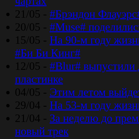
чартах
21/05 -
#Брэндон Флауэрс
20/05 -
#Muse# поделилис
15/05 -
На 90-м году жиз
#Би Би Кинг#
12/05 -
#Blur# выпустили
пластинке
04/05 -
Этим летом выйде
29/04 -
На 53-м году жиз
21/04 -
За неделю до прем
новый трек