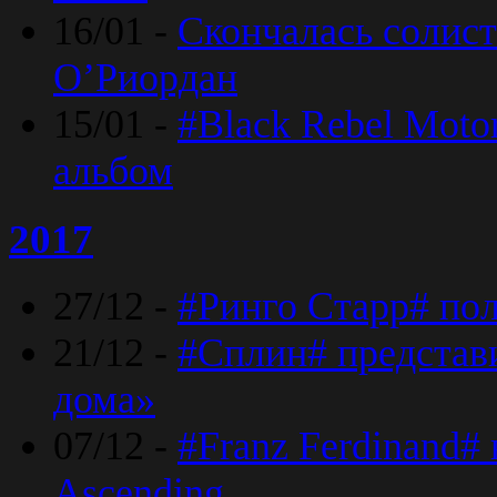
16/01 -
Скончалась солист
O’Риордан
15/01 -
#Black Rebel Moto
альбом
2017
27/12 -
#Ринго Старр# по
21/12 -
#Сплин# представ
дома»
07/12 -
#Franz Ferdinand#
Ascending