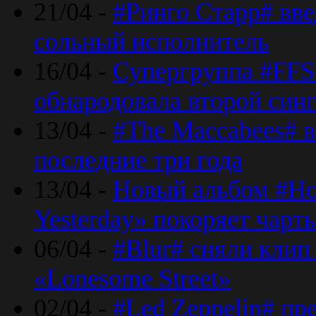
21/04 -
#Ринго Старр# вве
сольный исполнитель
16/04 -
Супергруппа #FFS#
обнародовала второй син
13/04 -
#The Maccabees# в
последние три года
13/04 -
Новый альбом #Но
Yesterday» покоряет чарт
06/04 -
#Blur# сняли клип
«Lonesome Street»
02/04 -
#Led Zeppelin# пр