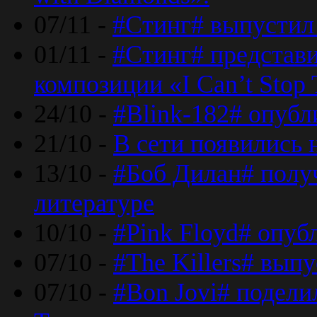
07/11 -
#Стинг# выпустил 
01/11 -
#Стинг# представ
композиции «I Can’t Stop 
24/10 -
#Blink-182# опубл
21/10 -
В сети появились 
13/10 -
#Боб Дилан# полу
литературе
10/10 -
#Pink Floyd# опуб
07/10 -
#The Killers# вып
07/10 -
#Bon Jovi# подели