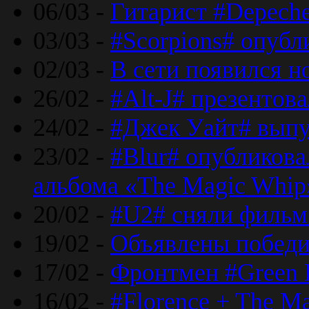
06/03 -
Гитарист #Depech
03/03 -
#Scorpions# опубл
02/03 -
В сети появился н
26/02 -
#Alt-J# презентова
24/02 -
#Джек Уайт# выпу
23/02 -
#Blur# опубликова
альбома «The Magic Whip
20/02 -
#U2# сняли фильм 
19/02 -
Объявлены побед
17/02 -
Фронтмен #Green 
16/02 -
#Florence + The M