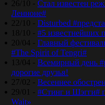
26/10 -
Стал известен реж
Ленноне#
22/10 -
Disturbed #предст
18/10 -
#5 известнейших п
20/04 -
Главный фестивал
#The Spirit of Tengri#
13/04 -
Всемирный день #р
дорогие друзья!
27/02 -
Весеннее обострен
29/01 -
#Стинг и Шэгги# 
Wait»