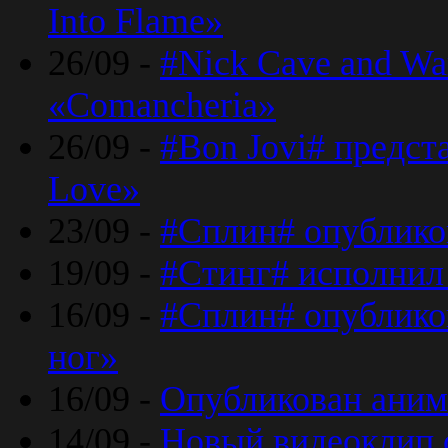
Into Flame»
26/09 -
#Nick Cave and Wa
«Comancheria»
26/09 -
#Bon Jovi# предста
Love»
23/09 -
#Сплин# опублико
19/09 -
#Стинг# исполнил
16/09 -
#Сплин# опубликов
ног»
16/09 -
Опубликован аним
14/09 -
Новый видеоклип 