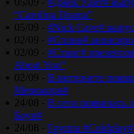
05/09 -
#Джек Уайт# выпу
“Carolina Drama”
05/09 -
#Nick Cave# выпус
02/09 -
#Сплин# анонсиро
02/09 -
#Стинг# презентова
About You”
02/09 -
В интернете появ
Меркьюри#
24/08 -
В сети появилась 
Боуи#
24/08 -
Группа #Coldplay#