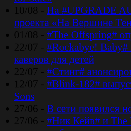
10/08 -
На #UPGRADE AU
проекта «На Вершине Те
01/08 -
#The Offspring# о
22/07 -
#Rockabye! Baby#
каверов для детей
22/07 -
#Стинг# анонсиро
12/07 -
#Blink-182# выпу
Sons
27/06 -
В сети появился н
27/06 -
#Ник Кейв# и The 