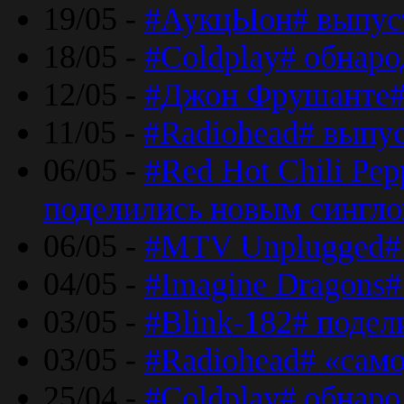
19/05 -
#АукцЫон# выпус
18/05 -
#Coldplay# обнар
12/05 -
#Джон Фрушанте#
11/05 -
#Radiohead# выпу
06/05 -
#Red Hot Chili Pe
поделились новым сингл
06/05 -
#MTV Unplugged# 
04/05 -
#Imagine Dragons#
03/05 -
#Blink-182# поде
03/05 -
#Radiohead# «само
25/04 -
#Coldplay# обнаро