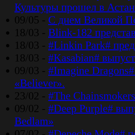
Культуры прошел в Астан
09/05 -
С днем Великой П
18/03 -
Blink-182 предста
18/03 -
#Linkin Park# пре
18/03 -
#Kasabian# выпуст
09/03 -
#Imagine Dragons#
«Believer».
23/02 -
#The Chainsmokers
09/02 -
#Deep Purple# вып
Bedlam»
07/02 -
#Depeche Mode# п