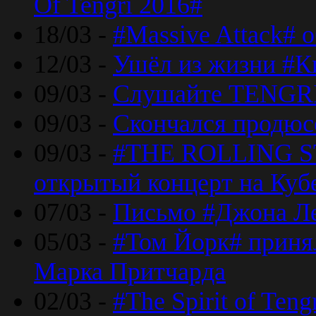
Of Tengri 2016#
18/03 -
#Massive Attack# 
12/03 -
Ушёл из жизни #К
09/03 -
Слушайте TENGRI
09/03 -
Скончался продюс
09/03 -
#THE ROLLING S
открытый концерт на Куб
07/03 -
Письмо #Джона Ле
05/03 -
#Том Йорк# принял
Марка Притчарда
02/03 -
#The Spirit of Ten