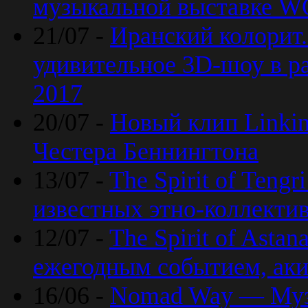
музыкальной выставке 
21/07 -
Иранский колорит
удивительное 3D-шоу в ра
2017
20/07 -
Новый клип Linkin
Честера Беннингтона
13/07 -
The Spirit of Teng
известных этно-коллекти
12/07 -
The Spirit of Asta
ежегодным событием, ак
16/06 -
Nomad Way — Муз