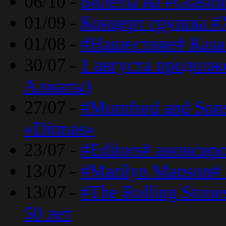
06/10 -
Билеты на #Glasto
01/09 -
Концерт группы #
01/08 -
#Нашествие# Каза
30/07 -
1 августа продолж
Алматы)
27/07 -
#Mumford and Sons
«Ditmas»
23/07 -
#Editors# анонсир
13/07 -
#Marilyn Manson#
13/07 -
#The Rolling Ston
50 лет