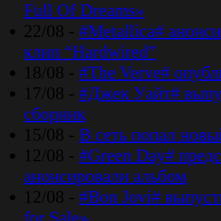
Full Of Dreams»
22/08 -
#Metallica# анонс
клип “Hardwired”
18/08 -
#The Verve# опубл
17/08 -
#Джек Уайт# выпу
сборник
15/08 -
В сеть попал новый
12/08 -
#Green Day# предс
анонсировали альбом
12/08 -
#Bon Jovi# выпуст
for Sale»