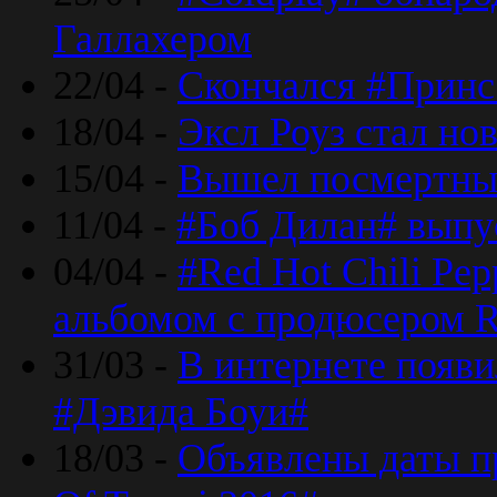
Галлахером
22/04 -
Скончался #Принс
18/04 -
Эксл Роуз стал н
15/04 -
Вышел посмертный
11/04 -
#Боб Дилан# выпу
04/04 -
#Red Hot Chili Pe
альбомом с продюсером R
31/03 -
В интернете появи
#Дэвида Боуи#
18/03 -
Объявлены даты пр