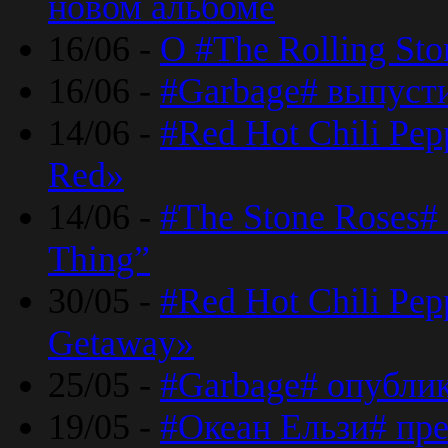
новом альбоме
16/06 -
О #The Rolling St
16/06 -
#Garbage# выпуст
14/06 -
#Red Hot Chili Pe
Red»
14/06 -
#The Stone Roses# 
Thing”
30/05 -
#Red Hot Chili Pe
Getaway»
25/05 -
#Garbage# опубли
19/05 -
#Океан Ельзи# пре