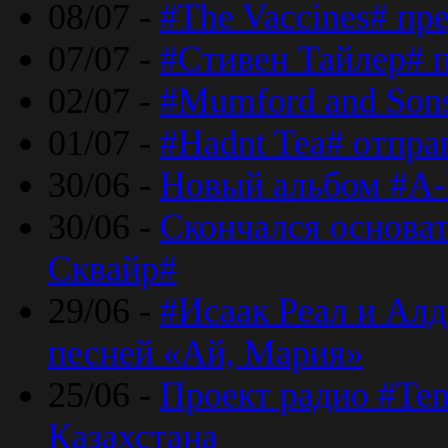
08/07 -
#The Vaccines# пр
07/07 -
#Стивен Тайлер# 
02/07 -
#Mumford and Sons
01/07 -
#Hadnt Tea# отпра
30/06 -
Новый альбом #A-
30/06 -
Скончался основа
Сквайр#
29/06 -
#Исаак Реал и Алд
песней «Ай, Мария»
25/06 -
Проект радио #Te
Казахстана