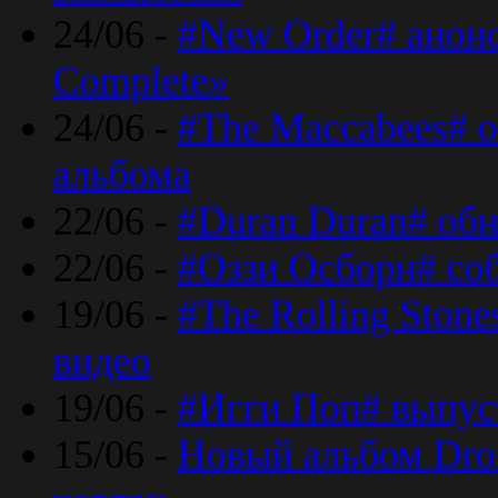
24/06 -
#New Order# анон
Complete»
24/06 -
#The Maccabees# о
альбома
22/06 -
#Duran Duran# обн
22/06 -
#Оззи Осборн# со
19/06 -
#The Rolling Ston
видео
19/06 -
#Игги Поп# выпус
15/06 -
Новый альбом Dron