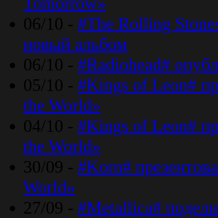
Tomorrow»
06/10 -
#The Rolling Ston
новый альбом
06/10 -
#Radiohead# опуб
05/10 -
#Kings of Leon# п
the World»
04/10 -
#Kings of Leon# п
the World»
30/09 -
#Korn# презентова
World»
27/09 -
#Metallica# подел