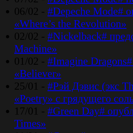
06/02 -
#Depeche Mode# о
«Where’s the Revolution»
02/02 -
#Nickelback# пред
Machine»
01/02 -
#Imagine Dragons#
«Believer»
25/01 -
#Рэй Дэвис (экс T
«Poetry» с грядущего сол
17/01 -
#Green Day# опубл
Times»