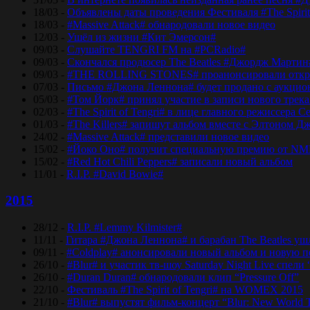
18/03 -
Объявлены даты проведения Фестиваля #The Spirit
18/03 -
#Massive Attack# обнародовали новое видео
12/03 -
Ушёл из жизни #Кит Эмерсон#
09/03 -
Слушайте TENGRI FM на #PCRadio#
09/03 -
Скончался продюсер The Beatles #Джордж Мартин
09/03 -
#THE ROLLING STONES# проанонсировали откры
07/03 -
Письмо #Джона Леннона# будет продано с аукцио
05/03 -
#Том Йорк# принял участие в записи нового трек
02/03 -
#The Spirit of Tengri# в лице главного режиссер
01/03 -
#The Killers# запишут альбом вместе с Элтоном Д
24/02 -
#Massive Attack# представили новое видео
15/02 -
#Йоко Оно# получит специальную премию от NM
15/02 -
#Red Hot Chili Peppers# записали новый альбом
11/01 -
R.I.P. #David Bowie#
2015
28/12 -
R.I.P. #Lemmy Kilmister#
11/11 -
Гитара #Джона Леннона# и барабан The Beatles уш
09/11 -
#Coldplay# анонсировали новый альбом и новую 
26/10 -
#Blur# и участик тв-шоу Saturday Night Live спели 
26/10 -
#Duran Duran# обнародовали клип “Pressure Off”
22/10 -
Фестиваль #The Spirit of Tengri# на WOMEX 2015
21/10 -
#Blur# выпустят фильм-концерт “Blur: New World 