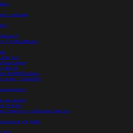
Bang
ущего альбома
bot”
 #Oasis #
и “Carolina Drama”
пом
About You”
ди Меркьюри#
иду Боуи#
ad Full Of Dreams»
ла клип “Hardwired”
вал сборник
овали альбом
t for Sale»
ы проекта «На Вершине Тенгри»
-каверов для детей
& Sons