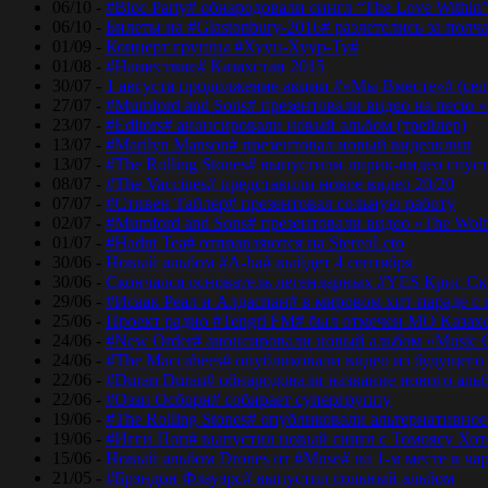
06/10 -
#Bloc Party# обнародовали сингл “The Love Within
06/10 -
Билеты на #Glastonbury-2016# разлетелись за полч
01/09 -
Концерт группы #Хуун-Хуур-Ту#
01/08 -
#Нашествие# Казахстан 2015
30/07 -
1 августа продолжение акции #«Мы Вместе»# (сел
27/07 -
#Mumford and Sons# презентовали видео на песю «
23/07 -
#Editors# анонсировали новый альбом (трейлер)
13/07 -
#Marilyn Manson# презентовал новый видеоклип
13/07 -
#The Rolling Stones# выпустили лирик-видео спуст
08/07 -
#The Vaccines# представили новое видео 20/20
07/07 -
#Стивен Тайлер# презентовал сольную работу
02/07 -
#Mumford and Sons# презентовали видео «The Wol
01/07 -
#Hadnt Tea# отправляются на StereoLeto
30/06 -
Новый альбом #A-ha# выйдет 4 сентября
30/06 -
Скончался основатель легендарных #YES Крис Ск
29/06 -
#Исаак Реал и Алдаспан# в мировом хит-параде с
25/06 -
Проект радио #Tengri FM# был отмечен МО Казах
24/06 -
#New Order# анонсировали новый альбом «Music 
24/06 -
#The Maccabees# опубликовали видео из будущего
22/06 -
#Duran Duran# обнародовали название нового аль
22/06 -
#Оззи Осборн# собирает супергруппу
19/06 -
#The Rolling Stones# опубликовали альтернативное
19/06 -
#Игги Поп# выпустил новый сингл с Томоясу Хот
15/06 -
Новый альбом Drones от #Muse# на 1-м месте в ча
21/05 -
#Брэндон Флауэрс# выпустил сольный альбом