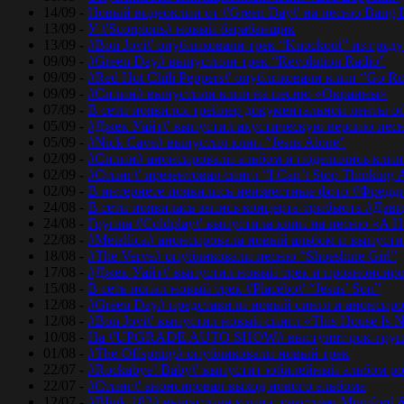
14/09 -
Новый видеоклип от #Green Day# на песню Bang 
13/09 -
У #Scorpions# новый барабанщик
13/09 -
#Bon Jovi# опубликовали трек “Knockout” из гряд
09/09 -
#Green Day# выпустили трек “Revolution Radio”
09/09 -
#Red Hot Chili Peppers# опубликовали клип “Go Ro
09/09 -
#Сплин# выпустили клип на песню «Окраины»
07/09 -
В сети появился трейлер документальной ленты об
05/09 -
#Джек Уайт# выпустил акустическую версию песн
05/09 -
#Nick Cave# выпустил клип “Jesus Alone”
02/09 -
#Сплин# анонсировали альбом и поделились кли
02/09 -
#Стинг# презентовал сингл “I Can’t Stop Thinking 
02/09 -
В интернете появились неизвестные фото #Фред
24/08 -
В сети появилась запись концерта-трибьюта #Дэв
24/08 -
Группа #Coldplay# выпустила клип на песню «A He
22/08 -
#Metallica# анонсировала новый альбом и выпусти
18/08 -
#The Verve# опубликовали песню “Shoeshine Girl”
17/08 -
#Джек Уайт# выпустил новый трек и проанонсиро
15/08 -
В сеть попал новый трек #Placebo# “Jesus’ Son”
12/08 -
#Green Day# представили новый сингл и анонсир
12/08 -
#Bon Jovi# выпустил новый сингл «This House Is No
10/08 -
На #UPGRADE AUTO SHOW# выступят рок-групп
01/08 -
#The Offspring# опубликовали новый трек
22/07 -
#Rockabye! Baby# выпустит юбилейный альбом рок
22/07 -
#Стинг# анонсировал выход нового альбома
12/07 -
#Blink-182# выпустили клип с участием Mumford 