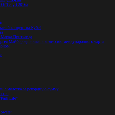
 Of Tengri 2016#
#
тый концерт на Кубе!
на
а Марка Притчарда
а Сергея Майборода вошел в комиссию международного чарта
жоном
E
ли с молотка за рекордную сумму
песню
“Park Life”
Towers”