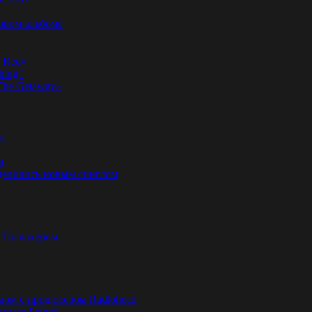
новом альбоме
n Red»
hing”
«The Getaway»
»
м
оделились новым синглом
м Галлахером
омом с продюсером Radiohead
эвида Боуи#