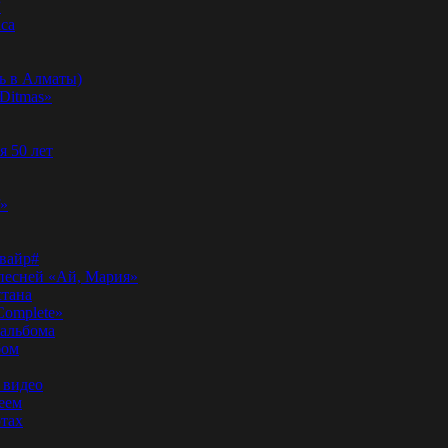
”
аса
ь в Алматы)
Ditmas»
я 50 лет
f»
вайр#
 песней «Ай, Мария»
стана
Complete»
 альбома
бом
 видео
еем
ртах