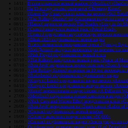
14/11 -
В сети появился новый альбом #Metallica# «Hardwir
11/11 -
На 83-м году жизни скончался #Леонард Коэн#.
10/11 -
#Green Day# выпустили клип на песню «Still Breat
09/11 -
#The Rolling Stones# опубликовали видео на перву
08/11 -
#Пинк# перепела песню The Beatles «Lucy in the Sk
07/11 -
#Стинг# выпустил новый трек «Petrol Head».
01/11 -
#Стинг# представил акустическую версию композиц
24/10 -
#Blink-182# опубликовали новое видео
21/10 -
В сети появились неизданные треки #Дэвида Боуи
13/10 -
#Боб Дилан# получил нобелевскую премию по лит
10/10 -
#Pink Floyd# опубликовали новый клип
07/10 -
#The Killers# выпустили новый трек «Peace of Min
07/10 -
#Bon Jovi# поделились промо-синглом «Born Agai
06/10 -
#The Rolling Stones# впервые за 10 лет пообещали
06/10 -
#Radiohead# опубликовали «домашнее» видео
05/10 -
#Kings of Leon# представили видео песню «Around
04/10 -
#Kings of Leon# представили новую песню «Around
30/09 -
#Korn# презентовали новую песню «A Different Wo
27/09 -
#Metallica# поделились новым синглом и видео «Mo
26/09 -
#Nick Cave and Warren Ellis# представили клип «C
26/09 -
#Bon Jovi# представили на iTunes сингл «Labor of 
23/09 -
#Сплин# опубликовали новый альбом
19/09 -
#Стинг# исполнил новую песню «50,000»
16/09 -
#Сплин# опубликовали видео «Земля уходит из-по
16/09 -
Опубликован анимационный клип #Led Zeppelin#