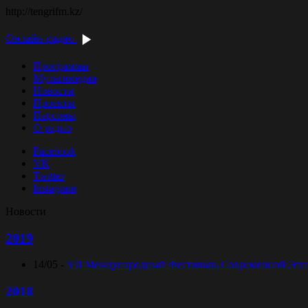
http://tengrifm.kz/
Онлайн-радио
Программы
Мультимедиа
Новости
Проекты
Персоны
О радио
Facebook
VK
Twitter
Instagram
Новости
2019
14/05 -
VII Международный Фестиваль Современной Этниче
2018