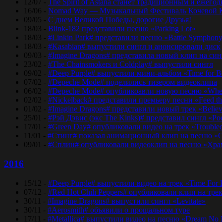
12/07 -
The Spirit of Astana станет традиционным и еже
16/06 -
Nomad Way — Музыкальный Фестиваль Кочевой К
09/05 -
С днем Великой Победы, дорогие Друзья!
18/03 -
Blink-182 представили песню «Parking Lot»
18/03 -
#Linkin Park# представили песню «Bаttlе Sуmphоn
18/03 -
#Kasabian# выпустили сингл и анонсировали диск
09/03 -
#Imagine Dragons# представила новый клип на синг
23/02 -
#The Chainsmokers и Coldplay# выпустили сингл
09/02 -
#Deep Purple# выпустили мини-альбом «Time for 
07/02 -
#Depeche Mode# поделились тизером видеоклипа
06/02 -
#Depeche Mode# опубликоавли новую песню «Where
02/02 -
#Nickelback# представили премьеру песни «Feed t
01/02 -
#Imagine Dragons# представили новый трек «Believ
25/01 -
#Рэй Дэвис (экс The Kinks)# представил сингл «Po
17/01 -
#Green Day# опубликовали видео на трек «Trouble
11/01 -
#Стинг# показал анимационный клип на песню «O
09/01 -
#Сплин# опубликовали видеоклип на песню «Хра
2016
15/12 -
#Deep Purple# выпустили видео на трек «Time For
07/12 -
#Red Hot Chili Peppers# опубликовали клип на тре
30/11 -
#Imagine Dragons# выпустили сингл «Levitate»
30/11 -
#Aerosmith# объявили о прощальном туре
17/11 -
#Metallica# выпустили видео на песню «Dream No 