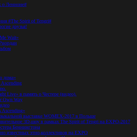
к о Ленноне#
я #The Spirit of Tengri#
огие друзья!
Me Wait»
’Риордан
льбом
о дома»
 Ascending
ню.
ht Live» в память о Честере (видео).
ur Own Way
видео
s Ascending»
а музыкальной выставке WOMEX-2017 в Польше
ительное 3D-шоу в рамках The Spirit of Tengri на EXPO-2017
естера Беннингтона
мирно известных этно-коллективов на EXPO