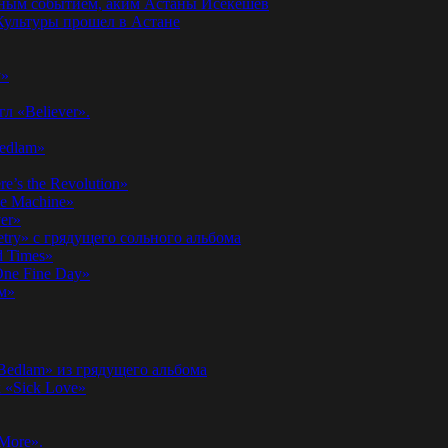
годным событием, аким Астаны Исекешев
ультуры прошел в Астане
у»
л «Believer».
Bedlam»
’s the Revolution»
he Machine»
er»
etry» с грядущего сольного альбома
d Times»
ne Fine Day»
м»
 Bedlam» из грядущего альбома
к «Sick Love»
More».