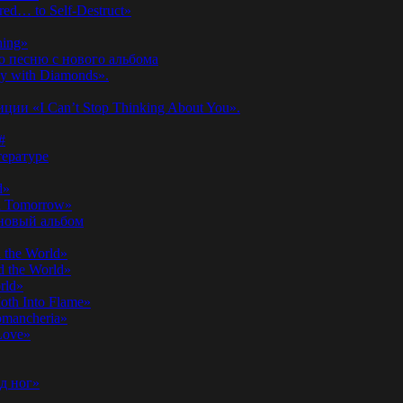
ed… to Self-Destruct»
hing»
ю песню с нового альбома
y with Diamonds».
ии «I Can’t Stop Thinking About You».
#
ературе
d»
n Tomorrow»
 новый альбом
 the World»
 the World»
rld»
th Into Flame»
omancheria»
Love»
д ног»