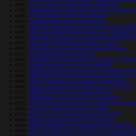
27/06 -
В сети появился новый альбом #Blink-182#
27/06 -
#Ник Кейв# и The Bad Seeds представят фильм о 
16/06 -
О #The Rolling Stones# снимут фильм
16/06 -
#Garbage# выпустили новый альбом
14/06 -
#Red Hot Chili Peppers# представили трек «We Tur
14/06 -
#The Stone Roses# обнародовали сингл “Beautiful T
30/05 -
#Red Hot Chili Peppers# представили новый трек 
25/05 -
#Garbage# опубликовали новый видеоклип
19/05 -
#Океан Ельзи# презентовали альбом «Без меж»
19/05 -
#АукцЫон# выпустили альбом
18/05 -
#Coldplay# обнародовали видео на песню «Up&Up
12/05 -
#Джон Фрушанте# выпустил новый ЕР
11/05 -
#Radiohead# выпустили девятый студийный альбо
06/05 -
#Red Hot Chili Peppers# анонсировали альбом и п
06/05 -
#MTV Unplugged# возвращается в эфир (видео)
04/05 -
#Imagine Dragons# обнародовали трек “Not Today”
03/05 -
#Blink-182# поделились новым синглом
03/05 -
#Radiohead# «самоудалились» из Интернета
25/04 -
#Coldplay# обнародовали трек совместно с Ноэле
22/04 -
Скончался #Принс Роджерс Нельсон#
18/04 -
Эксл Роуз стал новым вокалистом #AC/DC#
15/04 -
Вышел посмертный клип #Дэвида Боуи#
11/04 -
#Боб Дилан# выпустил кавер на Фрэнка Синатру
04/04 -
#Red Hot Chili Peppers# работают над новым альб
31/03 -
В интернете появилась неизданная ранее песня #Д