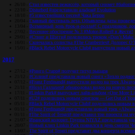
26/10 -
Стал известен режиссёр, который снимет #байопи
22/10 -
Disturbed #представили альбом# Evolution
18/10 -
#5 известнейших песен# Чака Берри
20/04 -
Главный фестиваль лета. Объявлены даты проведени
13/04 -
Всемирный день #рок-н-ролла#! С праздником, дор
27/02 -
Весеннее обострение № 3 #Motor-Roller# в Жести!
29/01 -
#Стинг и Шэгги# поделились треком «Don’t Make 
16/01 -
Скончалась солистка #The Cranberries# Долорес O
15/01 -
#Black Rebel Motorcycle Club# выпустили новый а
2017
27/12 -
#Ринго Старр# получит титул рыцаря
21/12 -
#Сплин# представили новый сингл «Тепло родног
07/12 -
#Franz Ferdinand# выпустили видео на трек Always
21/11 -
#Ноэл Галлахер# обнародовал видео на новую пес
17/11 -
#Linkin Park# выпускает лайв-альбом «One More Lig
07/11 -
#U2# поделились новым синглом — Get Out of Yo
05/11 -
#Black Rebel Motorcycle Club# поделились новым 
01/11 -
#Franz Ferdinand# представили новый трек «Alway
01/11 -
#The Spirit of Tengri# представил три проекта н
21/07 -
Иранский колорит. Группа NIYAZ представила удив
20/07 -
Новый клип Linkin Park появился в день смерти Ч
13/07 -
The Spirit of Tengri представит два концерта все