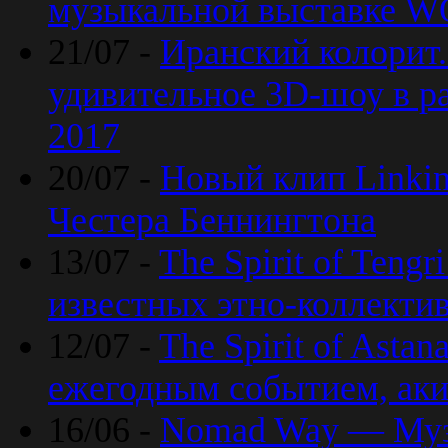
музыкальной выставке 
21/07 -
Иранский колорит
удивительное 3D-шоу в ра
2017
20/07 -
Новый клип Linkin
Честера Беннингтона
13/07 -
The Spirit of Teng
известных этно-коллекти
12/07 -
The Spirit of Asta
ежегодным событием, ак
16/06 -
Nomad Way — Муз