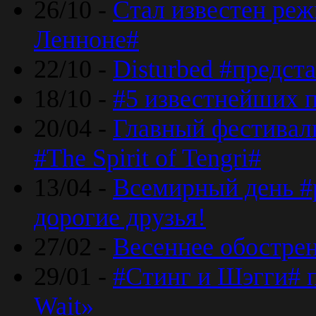
26/10 -
Стал известен реж
Ленноне#
22/10 -
Disturbed #предст
18/10 -
#5 известнейших п
20/04 -
Главный фестивал
#The Spirit of Tengri#
13/04 -
Всемирный день #р
дорогие друзья!
27/02 -
Весеннее обострен
29/01 -
#Стинг и Шэгги# 
Wait»