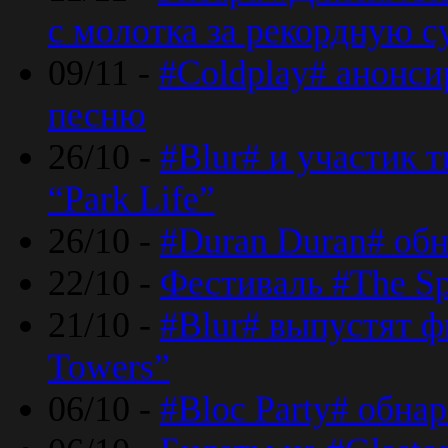
с молотка за рекордную 
09/11 -
#Coldplay# анонси
песню
26/10 -
#Blur# и участик т
“Park Life”
26/10 -
#Duran Duran# обн
22/10 -
Фестиваль #The Sp
21/10 -
#Blur# выпустят ф
Towers”
06/10 -
#Bloc Party# обна