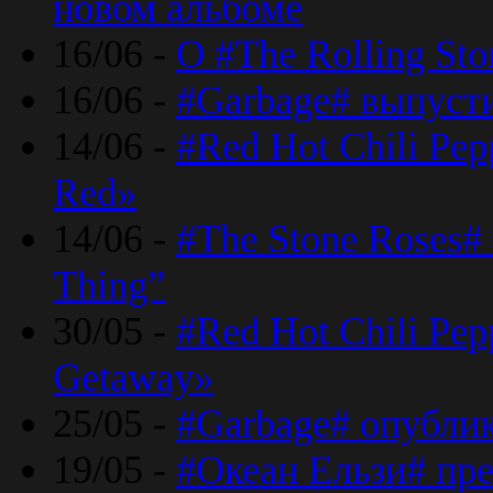
новом альбоме
16/06 -
О #The Rolling St
16/06 -
#Garbage# выпуст
14/06 -
#Red Hot Chili Pe
Red»
14/06 -
#The Stone Roses# 
Thing”
30/05 -
#Red Hot Chili Pe
Getaway»
25/05 -
#Garbage# опубли
19/05 -
#Океан Ельзи# пре