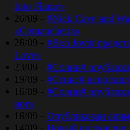
Into Flame»
26/09 -
#Nick Cave and Wa
«Comancheria»
26/09 -
#Bon Jovi# предста
Love»
23/09 -
#Сплин# опублико
19/09 -
#Стинг# исполнил
16/09 -
#Сплин# опубликов
ног»
16/09 -
Опубликован аним
14/09 -
Новый видеоклип 