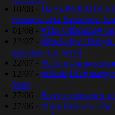
10/08 -
На #UPGRADE AU
проекта «На Вершине Те
01/08 -
#The Offspring# о
22/07 -
#Rockabye! Baby#
каверов для детей
22/07 -
#Стинг# анонсиро
12/07 -
#Blink-182# выпу
Sons
27/06 -
В сети появился н
27/06 -
#Ник Кейв# и The 