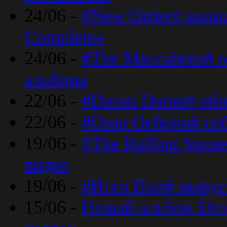
24/06 -
#New Order# анон
Complete»
24/06 -
#The Maccabees# о
альбома
22/06 -
#Duran Duran# обн
22/06 -
#Оззи Осборн# со
19/06 -
#The Rolling Ston
видео
19/06 -
#Игги Поп# выпус
15/06 -
Новый альбом Dron