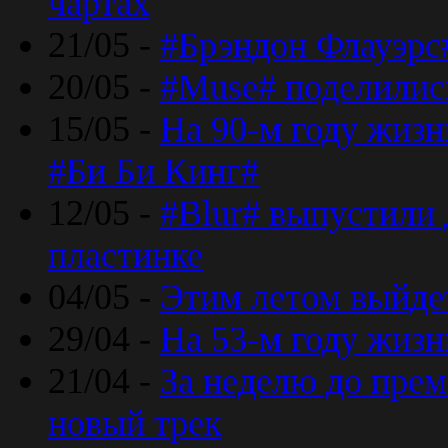
чартах
21/05 -
#Брэндон Флауэрс
20/05 -
#Muse# поделилис
15/05 -
На 90-м году жиз
#Би Би Кинг#
12/05 -
#Blur# выпустили
пластинке
04/05 -
Этим летом выйде
29/04 -
На 53-м году жиз
21/04 -
За неделю до прем
новый трек