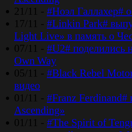
21/11 -
#Ноэл Галлахер# о
17/11 -
#Linkin Park# вып
Light Live» в память о Че
07/11 -
#U2# поделились н
Own Way
05/11 -
#Black Rebel Moto
видео
01/11 -
#Franz Ferdinand#
Ascending»
01/11 -
#The Spirit of Ten