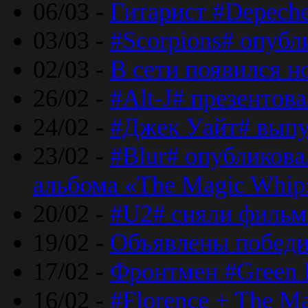
06/03 -
Гитарист #Depech
03/03 -
#Scorpions# опубл
02/03 -
В сети появился н
26/02 -
#Alt-J# презентова
24/02 -
#Джек Уайт# выпу
23/02 -
#Blur# опубликова
альбома «The Magic Whip
20/02 -
#U2# сняли фильм 
19/02 -
Объявлены побед
17/02 -
Фронтмен #Green 
16/02 -
#Florence + The M