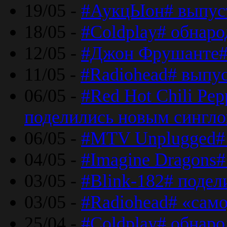
19/05 -
#АукцЫон# выпус
18/05 -
#Coldplay# обнар
12/05 -
#Джон Фрушанте#
11/05 -
#Radiohead# выпу
06/05 -
#Red Hot Chili Pe
поделились новым сингл
06/05 -
#MTV Unplugged# 
04/05 -
#Imagine Dragons#
03/05 -
#Blink-182# поде
03/05 -
#Radiohead# «само
25/04 -
#Coldplay# обнаро