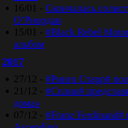
16/01 -
Скончалась солист
O’Риордан
15/01 -
#Black Rebel Moto
альбом
2017
27/12 -
#Ринго Старр# по
21/12 -
#Сплин# представ
дома»
07/12 -
#Franz Ferdinand#
Ascending