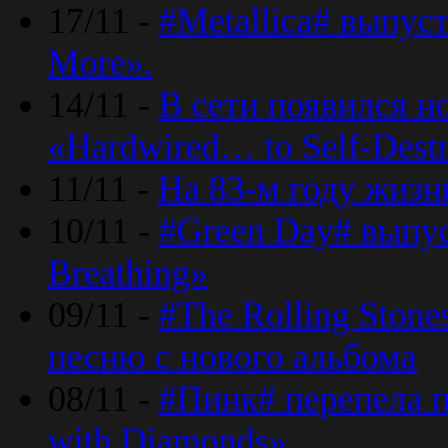
17/11 -
#Metallica# выпус
More».
14/11 -
В сети появился н
«Hardwired… to Self-Destr
11/11 -
На 83-м году жизн
10/11 -
#Green Day# выпус
Breathing»
09/11 -
#The Rolling Ston
песню с нового альбома
08/11 -
#Пинк# перепела п
with Diamonds».