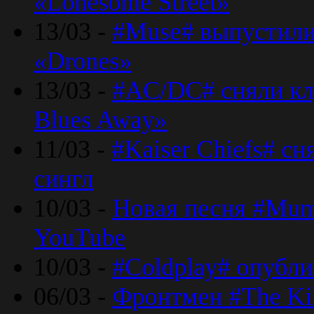
«Lonesome Street»
13/03 -
#Muse# выпустили
«Drones»
13/03 -
#AC/DC# сняли клу
Blues Away»
11/03 -
#Kaiser Chiefs# с
сингл
10/03 -
Новая песня #Mumf
YouTube
10/03 -
#Coldplay# опубли
06/03 -
Фронтмен #The Kil