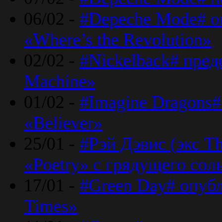
06/02 -
#Depeche Mode# о
«Where’s the Revolution»
02/02 -
#Nickelback# пред
Machine»
01/02 -
#Imagine Dragons#
«Believer»
25/01 -
#Рэй Дэвис (экс T
«Poetry» с грядущего сол
17/01 -
#Green Day# опубл
Times»