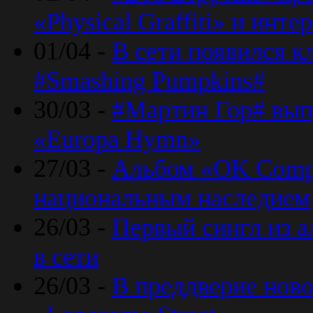
«Physical Graffiti» и инт
01/04 -
В сети появился к
#Smashing Pumpkins#
30/03 -
#Мартин Гор# вып
«Europa Hymn»
27/03 -
Альбом «OK Compu
национальным наследием
26/03 -
Первый сингл из а
в сети
26/03 -
В преддверие ново