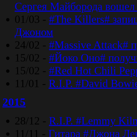
Сергея Майборода вошел 
01/03 -
#The Killers# зап
Джоном
24/02 -
#Massive Attack# 
15/02 -
#Йоко Оно# полу
15/02 -
#Red Hot Chili Pe
11/01 -
R.I.P. #David Bowi
2015
28/12 -
R.I.P. #Lemmy Kilm
11/11 -
Гитара #Джона Лен