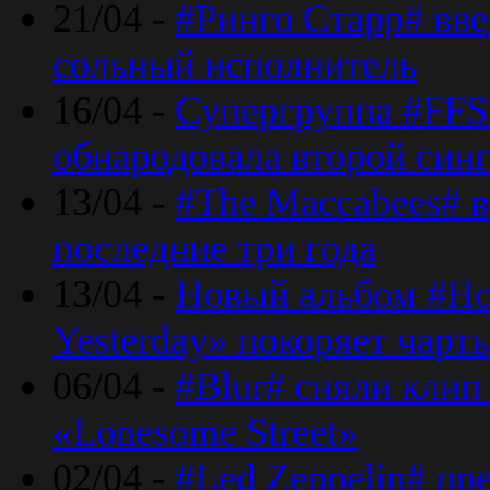
21/04 -
#Ринго Старр# вве
сольный исполнитель
16/04 -
Супергруппа #FFS#
обнародовала второй син
13/04 -
#The Maccabees# в
последние три года
13/04 -
Новый альбом #Но
Yesterday» покоряет чарт
06/04 -
#Blur# сняли клип
«Lonesome Street»
02/04 -
#Led Zeppelin# пр