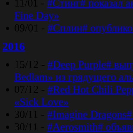
11/01 -
#Стинг# показал 
Fine Day»
09/01 -
#Сплин# опублико
2016
15/12 -
#Deep Purple# вып
Bedlam» из грядущего ал
07/12 -
#Red Hot Chili Pep
«Sick Love»
30/11 -
#Imagine Dragons#
30/11 -
#Aerosmith# объяв