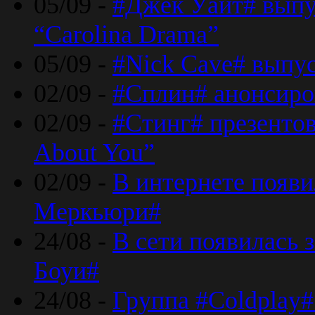
05/09 -
#Джек Уайт# выпу
“Carolina Drama”
05/09 -
#Nick Cave# выпус
02/09 -
#Сплин# анонсиро
02/09 -
#Стинг# презентова
About You”
02/09 -
В интернете появ
Меркьюри#
24/08 -
В сети появилась 
Боуи#
24/08 -
Группа #Coldplay#