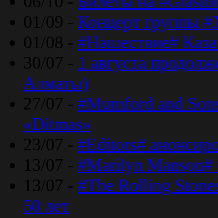
06/10 -
Билеты на #Glasto
01/09 -
Концерт группы #
01/08 -
#Нашествие# Каза
30/07 -
1 августа продолж
Алматы)
27/07 -
#Mumford and Sons
«Ditmas»
23/07 -
#Editors# анонсир
13/07 -
#Marilyn Manson#
13/07 -
#The Rolling Ston
50 лет