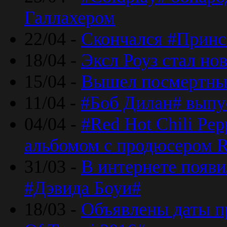
Галлахером
22/04 -
Скончался #Принс
18/04 -
Эксл Роуз стал н
15/04 -
Вышел посмертный
11/04 -
#Боб Дилан# выпу
04/04 -
#Red Hot Chili Pe
альбомом с продюсером R
31/03 -
В интернете появи
#Дэвида Боуи#
18/03 -
Объявлены даты пр