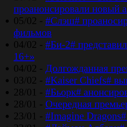
проанонсировали новый 
05/02 -
#Слэш# проаносир
фильмов
04/02 -
#Би-2# представил
16+»
04/02 -
Долгожданная прем
03/02 -
#Kaiser Chiefs# в
28/01 -
#Бьорк# анонсиров
28/01 -
Очередная премьер
23/01 -
#Imagine Dragons#