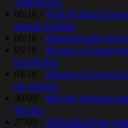
Tomorrow»
06/10 -
#The Rolling Ston
новый альбом
06/10 -
#Radiohead# опуб
05/10 -
#Kings of Leon# п
the World»
04/10 -
#Kings of Leon# п
the World»
30/09 -
#Korn# презентова
World»
27/09 -
#Metallica# подел