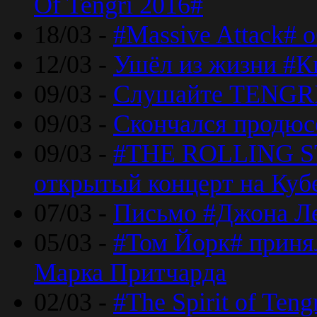
Of Tengri 2016#
18/03 -
#Massive Attack# 
12/03 -
Ушёл из жизни #К
09/03 -
Слушайте TENGRI
09/03 -
Скончался продюс
09/03 -
#THE ROLLING S
открытый концерт на Куб
07/03 -
Письмо #Джона Ле
05/03 -
#Том Йорк# принял
Марка Притчарда
02/03 -
#The Spirit of Ten