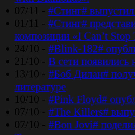
07/11 -
#Стинг# выпустил 
01/11 -
#Стинг# представ
композиции «I Can’t Stop 
24/10 -
#Blink-182# опубл
21/10 -
В сети появились 
13/10 -
#Боб Дилан# полу
литературе
10/10 -
#Pink Floyd# опуб
07/10 -
#The Killers# вып
07/10 -
#Bon Jovi# подели