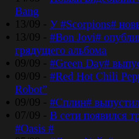
Bang
13/09 -
У #Scorpions# но
13/09 -
#Bon Jovi# опубли
грядущего альбома
09/09 -
#Green Day# выпус
09/09 -
#Red Hot Chili Pe
Robot”
09/09 -
#Сплин# выпустил
07/09 -
В сети появился т
#Oasis #