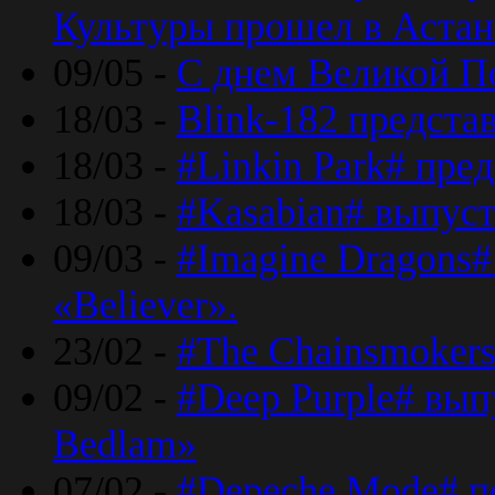
Культуры прошел в Астан
09/05 -
С днем Великой П
18/03 -
Blink-182 предста
18/03 -
#Linkin Park# пре
18/03 -
#Kasabian# выпуст
09/03 -
#Imagine Dragons#
«Believer».
23/02 -
#The Chainsmokers
09/02 -
#Deep Purple# вып
Bedlam»
07/02 -
#Depeche Mode# п