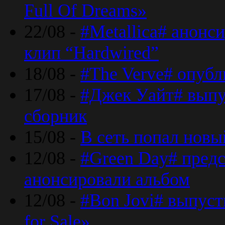
Full Of Dreams»
22/08 -
#Metallica# анонс
клип “Hardwired”
18/08 -
#The Verve# опубл
17/08 -
#Джек Уайт# выпу
сборник
15/08 -
В сеть попал новый
12/08 -
#Green Day# предс
анонсировали альбом
12/08 -
#Bon Jovi# выпуст
for Sale»