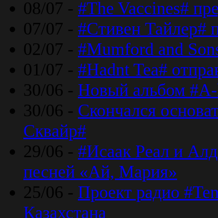
08/07 -
#The Vaccines# пр
07/07 -
#Стивен Тайлер# 
02/07 -
#Mumford and Sons
01/07 -
#Hadnt Tea# отпра
30/06 -
Новый альбом #A-
30/06 -
Скончался основа
Сквайр#
29/06 -
#Исаак Реал и Алд
песней «Ай, Мария»
25/06 -
Проект радио #Te
Казахстана