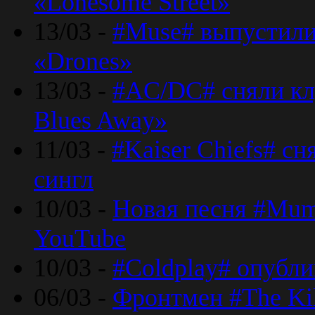
«Lonesome Street»
13/03 -
#Muse# выпустили
«Drones»
13/03 -
#AC/DC# сняли клу
Blues Away»
11/03 -
#Kaiser Chiefs# с
сингл
10/03 -
Новая песня #Mumf
YouTube
10/03 -
#Coldplay# опубли
06/03 -
Фронтмен #The Kil