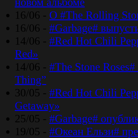
новом альбоме
16/06 -
О #The Rolling St
16/06 -
#Garbage# выпуст
14/06 -
#Red Hot Chili Pe
Red»
14/06 -
#The Stone Roses# 
Thing”
30/05 -
#Red Hot Chili Pe
Getaway»
25/05 -
#Garbage# опубли
19/05 -
#Океан Ельзи# пре