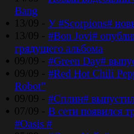
Bang
13/09 -
У #Scorpions# но
13/09 -
#Bon Jovi# опубли
грядущего альбома
09/09 -
#Green Day# выпус
09/09 -
#Red Hot Chili Pe
Robot”
09/09 -
#Сплин# выпустил
07/09 -
В сети появился т
#Oasis #