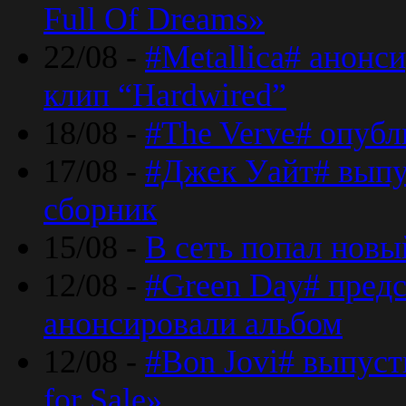
Full Of Dreams»
22/08 -
#Metallica# анонс
клип “Hardwired”
18/08 -
#The Verve# опубл
17/08 -
#Джек Уайт# выпу
сборник
15/08 -
В сеть попал новый
12/08 -
#Green Day# предс
анонсировали альбом
12/08 -
#Bon Jovi# выпуст
for Sale»