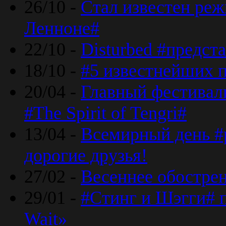
26/10 -
Стал известен реж
Ленноне#
22/10 -
Disturbed #предст
18/10 -
#5 известнейших п
20/04 -
Главный фестивал
#The Spirit of Tengri#
13/04 -
Всемирный день #р
дорогие друзья!
27/02 -
Весеннее обострен
29/01 -
#Стинг и Шэгги# 
Wait»