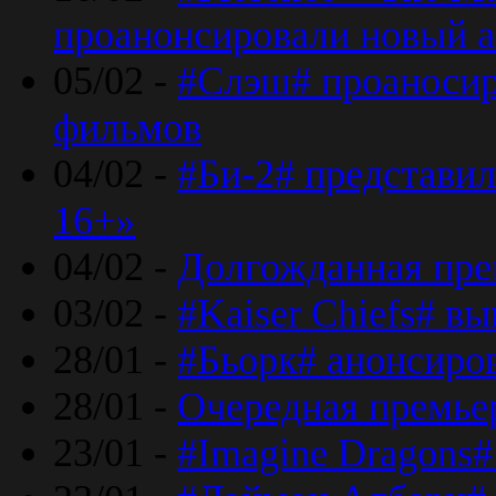
проанонсировали новый 
05/02 -
#Слэш# проаносир
фильмов
04/02 -
#Би-2# представил
16+»
04/02 -
Долгожданная прем
03/02 -
#Kaiser Chiefs# в
28/01 -
#Бьорк# анонсиров
28/01 -
Очередная премьер
23/01 -
#Imagine Dragons#