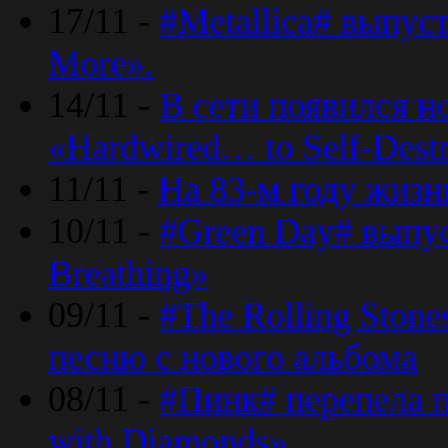
17/11 -
#Metallica# выпус
More».
14/11 -
В сети появился н
«Hardwired… to Self-Destr
11/11 -
На 83-м году жизн
10/11 -
#Green Day# выпус
Breathing»
09/11 -
#The Rolling Ston
песню с нового альбома
08/11 -
#Пинк# перепела п
with Diamonds».