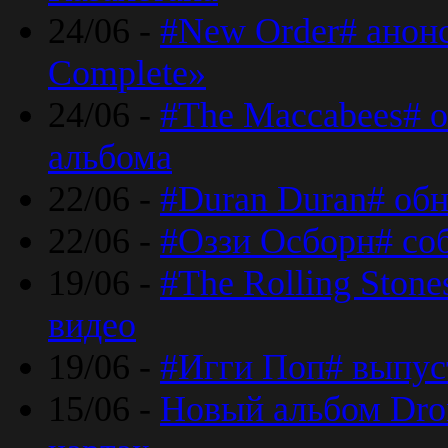
24/06 -
#New Order# анон
Complete»
24/06 -
#The Maccabees# о
альбома
22/06 -
#Duran Duran# обн
22/06 -
#Оззи Осборн# со
19/06 -
#The Rolling Ston
видео
19/06 -
#Игги Поп# выпус
15/06 -
Новый альбом Dron