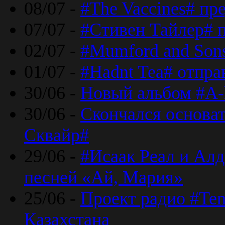
08/07 -
#The Vaccines# пр
07/07 -
#Стивен Тайлер# 
02/07 -
#Mumford and Sons
01/07 -
#Hadnt Tea# отпра
30/06 -
Новый альбом #A-
30/06 -
Скончался основа
Сквайр#
29/06 -
#Исаак Реал и Алд
песней «Ай, Мария»
25/06 -
Проект радио #Te
Казахстана