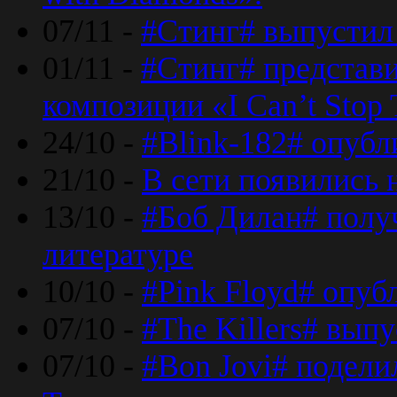
07/11 -
#Стинг# выпустил 
01/11 -
#Стинг# представ
композиции «I Can’t Stop 
24/10 -
#Blink-182# опубл
21/10 -
В сети появились 
13/10 -
#Боб Дилан# полу
литературе
10/10 -
#Pink Floyd# опуб
07/10 -
#The Killers# вып
07/10 -
#Bon Jovi# подели