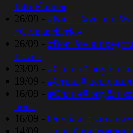
Into Flame»
26/09 -
#Nick Cave and Wa
«Comancheria»
26/09 -
#Bon Jovi# предста
Love»
23/09 -
#Сплин# опублико
19/09 -
#Стинг# исполнил
16/09 -
#Сплин# опубликов
ног»
16/09 -
Опубликован аним
14/09 -
Новый видеоклип 