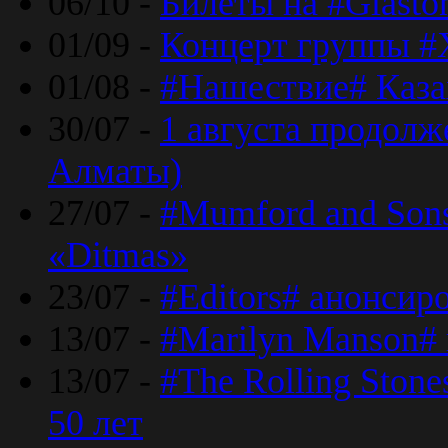
06/10 -
Билеты на #Glasto
01/09 -
Концерт группы #
01/08 -
#Нашествие# Каза
30/07 -
1 августа продолж
Алматы)
27/07 -
#Mumford and Sons
«Ditmas»
23/07 -
#Editors# анонсир
13/07 -
#Marilyn Manson#
13/07 -
#The Rolling Ston
50 лет