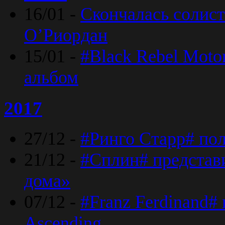
16/01 -
Скончалась солист
O’Риордан
15/01 -
#Black Rebel Moto
альбом
2017
27/12 -
#Ринго Старр# по
21/12 -
#Сплин# представ
дома»
07/12 -
#Franz Ferdinand#
Ascending