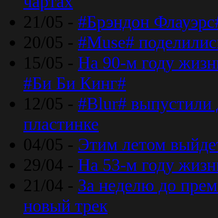
чартах
21/05 -
#Брэндон Флауэрс
20/05 -
#Muse# поделилис
15/05 -
На 90-м году жиз
#Би Би Кинг#
12/05 -
#Blur# выпустили
пластинке
04/05 -
Этим летом выйде
29/04 -
На 53-м году жиз
21/04 -
За неделю до прем
новый трек