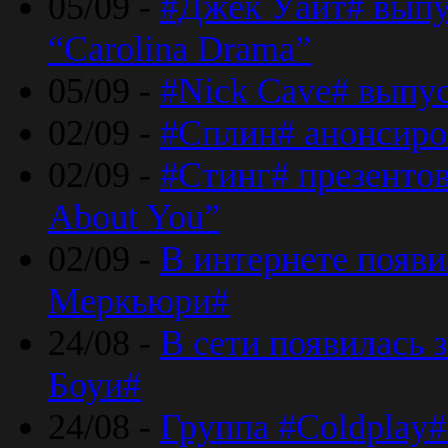
05/09 -
#Джек Уайт# выпу
“Carolina Drama”
05/09 -
#Nick Cave# выпус
02/09 -
#Сплин# анонсиро
02/09 -
#Стинг# презентова
About You”
02/09 -
В интернете появ
Меркьюри#
24/08 -
В сети появилась 
Боуи#
24/08 -
Группа #Coldplay#