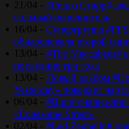
21/04 -
#Ринго Старр# вве
сольный исполнитель
16/04 -
Супергруппа #FFS#
обнародовала второй син
13/04 -
#The Maccabees# в
последние три года
13/04 -
Новый альбом #Но
Yesterday» покоряет чарт
06/04 -
#Blur# сняли клип
«Lonesome Street»
02/04 -
#Led Zeppelin# пр