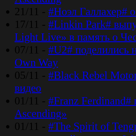
21/11 -
#Ноэл Галлахер# о
17/11 -
#Linkin Park# вып
Light Live» в память о Че
07/11 -
#U2# поделились н
Own Way
05/11 -
#Black Rebel Moto
видео
01/11 -
#Franz Ferdinand#
Ascending»
01/11 -
#The Spirit of Ten