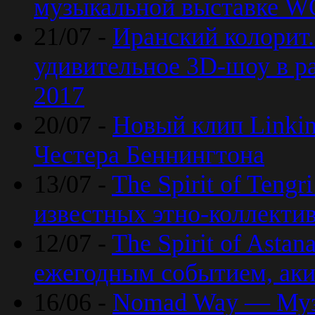
музыкальной выставке 
21/07 -
Иранский колорит
удивительное 3D-шоу в ра
2017
20/07 -
Новый клип Linkin
Честера Беннингтона
13/07 -
The Spirit of Teng
известных этно-коллекти
12/07 -
The Spirit of Asta
ежегодным событием, ак
16/06 -
Nomad Way — Муз