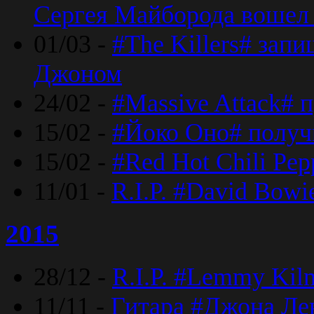
Сергея Майборода вошел 
01/03 -
#The Killers# зап
Джоном
24/02 -
#Massive Attack# 
15/02 -
#Йоко Оно# полу
15/02 -
#Red Hot Chili Pe
11/01 -
R.I.P. #David Bowi
2015
28/12 -
R.I.P. #Lemmy Kilm
11/11 -
Гитара #Джона Лен