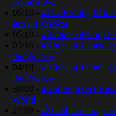
Tomorrow»
06/10 -
#The Rolling Ston
новый альбом
06/10 -
#Radiohead# опуб
05/10 -
#Kings of Leon# п
the World»
04/10 -
#Kings of Leon# п
the World»
30/09 -
#Korn# презентова
World»
27/09 -
#Metallica# подел