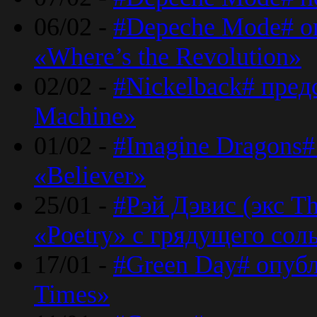
06/02 -
#Depeche Mode# о
«Where’s the Revolution»
02/02 -
#Nickelback# пред
Machine»
01/02 -
#Imagine Dragons#
«Believer»
25/01 -
#Рэй Дэвис (экс T
«Poetry» с грядущего сол
17/01 -
#Green Day# опубл
Times»