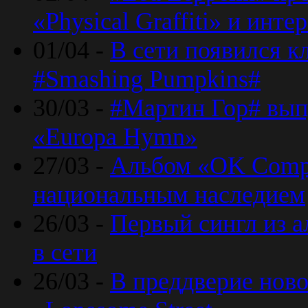
«Physical Graffiti» и инт
01/04 -
В сети появился к
#Smashing Pumpkins#
30/03 -
#Мартин Гор# вып
«Europa Hymn»
27/03 -
Альбом «OK Compu
национальным наследием
26/03 -
Первый сингл из а
в сети
26/03 -
В преддверие ново