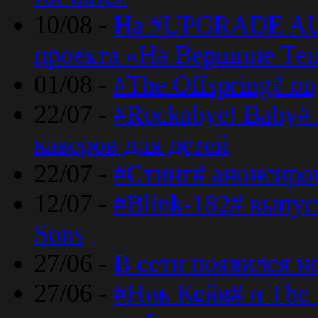
10/08 -
На #UPGRADE AU
проекта «На Вершине Те
01/08 -
#The Offspring# о
22/07 -
#Rockabye! Baby#
каверов для детей
22/07 -
#Стинг# анонсиро
12/07 -
#Blink-182# выпу
Sons
27/06 -
В сети появился н
27/06 -
#Ник Кейв# и The 