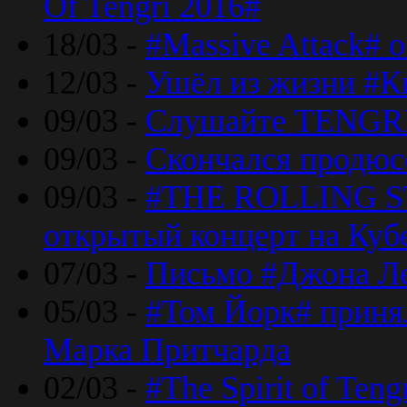
Of Tengri 2016#
18/03 -
#Massive Attack# 
12/03 -
Ушёл из жизни #К
09/03 -
Слушайте TENGRI
09/03 -
Скончался продюс
09/03 -
#THE ROLLING S
открытый концерт на Куб
07/03 -
Письмо #Джона Ле
05/03 -
#Том Йорк# принял
Марка Притчарда
02/03 -
#The Spirit of Ten