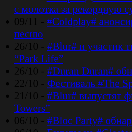
с молотка за рекордную 
09/11 -
#Coldplay# анонси
песню
26/10 -
#Blur# и участик т
“Park Life”
26/10 -
#Duran Duran# обн
22/10 -
Фестиваль #The Sp
21/10 -
#Blur# выпустят ф
Towers”
06/10 -
#Bloc Party# обна