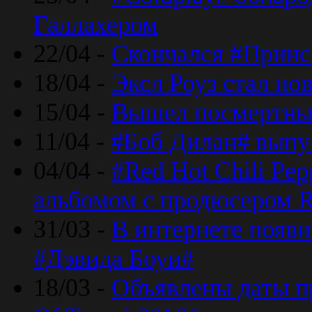
Галлахером
22/04 -
Скончался #Принс
18/04 -
Эксл Роуз стал н
15/04 -
Вышел посмертный
11/04 -
#Боб Дилан# выпу
04/04 -
#Red Hot Chili Pe
альбомом с продюсером R
31/03 -
В интернете появи
#Дэвида Боуи#
18/03 -
Объявлены даты пр