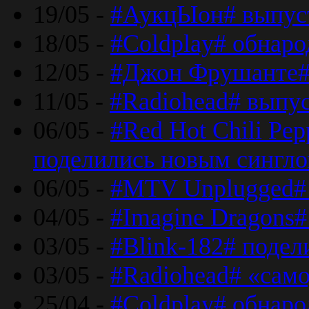
19/05 -
#АукцЫон# выпус
18/05 -
#Coldplay# обнар
12/05 -
#Джон Фрушанте#
11/05 -
#Radiohead# выпу
06/05 -
#Red Hot Chili Pe
поделились новым сингл
06/05 -
#MTV Unplugged# 
04/05 -
#Imagine Dragons#
03/05 -
#Blink-182# поде
03/05 -
#Radiohead# «само
25/04 -
#Coldplay# обнаро