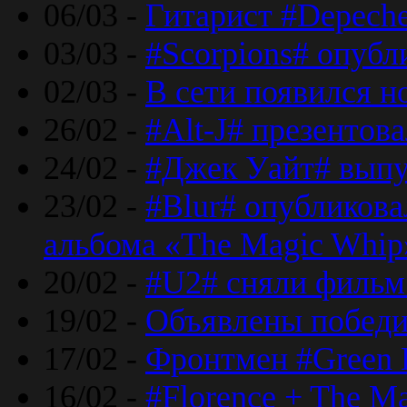
06/03 -
Гитарист #Depech
03/03 -
#Scorpions# опубл
02/03 -
В сети появился н
26/02 -
#Alt-J# презентова
24/02 -
#Джек Уайт# выпу
23/02 -
#Blur# опубликова
альбома «The Magic Whip
20/02 -
#U2# сняли фильм 
19/02 -
Объявлены побед
17/02 -
Фронтмен #Green 
16/02 -
#Florence + The M