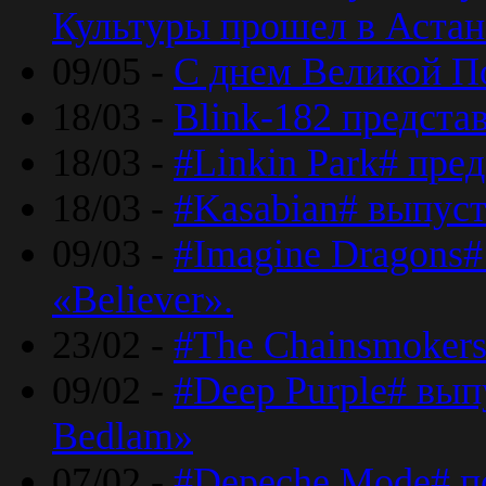
Культуры прошел в Астан
09/05 -
С днем Великой П
18/03 -
Blink-182 предста
18/03 -
#Linkin Park# пре
18/03 -
#Kasabian# выпуст
09/03 -
#Imagine Dragons#
«Believer».
23/02 -
#The Chainsmokers
09/02 -
#Deep Purple# вып
Bedlam»
07/02 -
#Depeche Mode# п