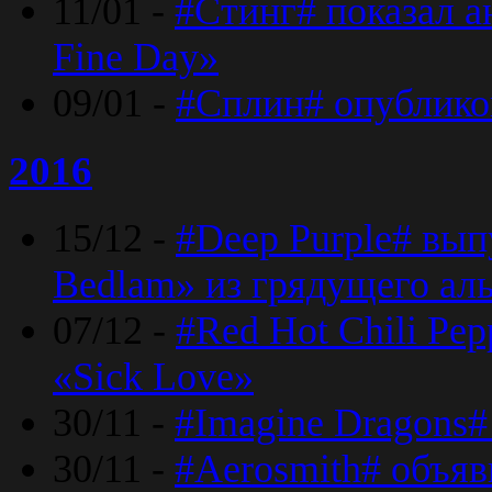
11/01 -
#Стинг# показал 
Fine Day»
09/01 -
#Сплин# опублико
2016
15/12 -
#Deep Purple# вып
Bedlam» из грядущего ал
07/12 -
#Red Hot Chili Pep
«Sick Love»
30/11 -
#Imagine Dragons#
30/11 -
#Aerosmith# объяв