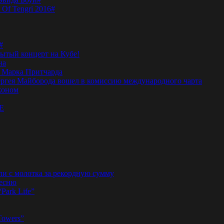
 Of Tengri 2016#
#
тый концерт на Кубе!
на
а Марка Притчарда
а Сергея Майборода вошел в комиссию международного чарта
жоном
E
ли с молотка за рекордную сумму
песню
“Park Life”
Towers”