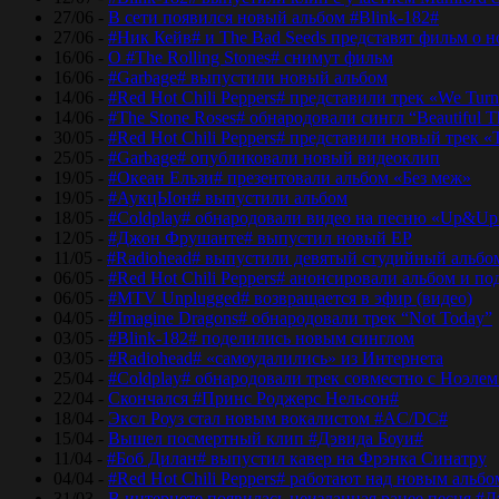
27/06 -
В сети появился новый альбом #Blink-182#
27/06 -
#Ник Кейв# и The Bad Seeds представят фильм о 
16/06 -
О #The Rolling Stones# снимут фильм
16/06 -
#Garbage# выпустили новый альбом
14/06 -
#Red Hot Chili Peppers# представили трек «We Tur
14/06 -
#The Stone Roses# обнародовали сингл “Beautiful T
30/05 -
#Red Hot Chili Peppers# представили новый трек 
25/05 -
#Garbage# опубликовали новый видеоклип
19/05 -
#Океан Ельзи# презентовали альбом «Без меж»
19/05 -
#АукцЫон# выпустили альбом
18/05 -
#Coldplay# обнародовали видео на песню «Up&Up
12/05 -
#Джон Фрушанте# выпустил новый ЕР
11/05 -
#Radiohead# выпустили девятый студийный альбо
06/05 -
#Red Hot Chili Peppers# анонсировали альбом и п
06/05 -
#MTV Unplugged# возвращается в эфир (видео)
04/05 -
#Imagine Dragons# обнародовали трек “Not Today”
03/05 -
#Blink-182# поделились новым синглом
03/05 -
#Radiohead# «самоудалились» из Интернета
25/04 -
#Coldplay# обнародовали трек совместно с Ноэле
22/04 -
Скончался #Принс Роджерс Нельсон#
18/04 -
Эксл Роуз стал новым вокалистом #AC/DC#
15/04 -
Вышел посмертный клип #Дэвида Боуи#
11/04 -
#Боб Дилан# выпустил кавер на Фрэнка Синатру
04/04 -
#Red Hot Chili Peppers# работают над новым альб
31/03 -
В интернете появилась неизданная ранее песня #Д