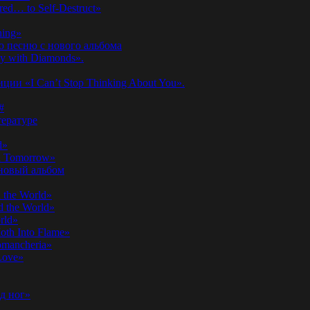
ed… to Self-Destruct»
hing»
ю песню с нового альбома
y with Diamonds».
ии «I Can’t Stop Thinking About You».
#
ературе
d»
n Tomorrow»
 новый альбом
 the World»
 the World»
rld»
th Into Flame»
omancheria»
Love»
д ног»