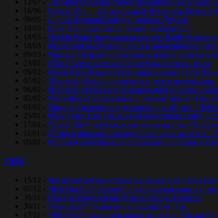
12/07 -
The Spirit of Astana станет традиционным и еже
16/06 -
Nomad Way — Музыкальный Фестиваль Кочевой К
09/05 -
С днем Великой Победы, дорогие Друзья!
18/03 -
Blink-182 представили песню «Parking Lot»
18/03 -
#Linkin Park# представили песню «Bаttlе Sуmphоn
18/03 -
#Kasabian# выпустили сингл и анонсировали диск
09/03 -
#Imagine Dragons# представила новый клип на синг
23/02 -
#The Chainsmokers и Coldplay# выпустили сингл
09/02 -
#Deep Purple# выпустили мини-альбом «Time for 
07/02 -
#Depeche Mode# поделились тизером видеоклипа
06/02 -
#Depeche Mode# опубликоавли новую песню «Where
02/02 -
#Nickelback# представили премьеру песни «Feed t
01/02 -
#Imagine Dragons# представили новый трек «Believ
25/01 -
#Рэй Дэвис (экс The Kinks)# представил сингл «Po
17/01 -
#Green Day# опубликовали видео на трек «Trouble
11/01 -
#Стинг# показал анимационный клип на песню «O
09/01 -
#Сплин# опубликовали видеоклип на песню «Хра
2016
15/12 -
#Deep Purple# выпустили видео на трек «Time For
07/12 -
#Red Hot Chili Peppers# опубликовали клип на тре
30/11 -
#Imagine Dragons# выпустили сингл «Levitate»
30/11 -
#Aerosmith# объявили о прощальном туре
17/11 -
#Metallica# выпустили видео на песню «Dream No 