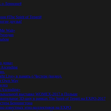
к о Ленноне#
я #The Spirit of Tengri#
огие друзья!
Me Wait»
’Риордан
льбом
о дома»
 Ascending
ню.
ht Live» в память о Честере (видео).
ur Own Way
видео
s Ascending»
а музыкальной выставке WOMEX-2017 в Польше
ительное 3D-шоу в рамках The Spirit of Tengri на EXPO-2017
естера Беннингтона
мирно известных этно-коллективов на EXPO