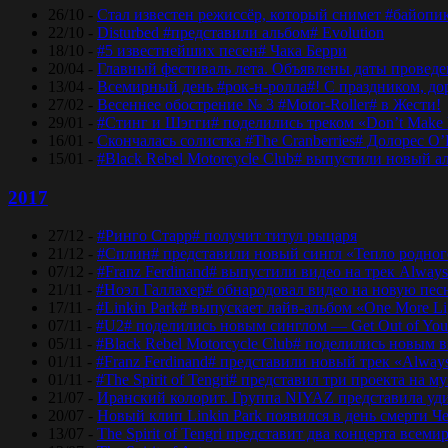
26/10 -
Стал известен режиссёр, который снимет #байопи
22/10 -
Disturbed #представили альбом# Evolution
18/10 -
#5 известнейших песен# Чака Берри
20/04 -
Главный фестиваль лета. Объявлены даты проведени
13/04 -
Всемирный день #рок-н-ролла#! С праздником, дор
27/02 -
Весеннее обострение № 3 #Motor-Roller# в Жести!
29/01 -
#Стинг и Шэгги# поделились треком «Don’t Make 
16/01 -
Скончалась солистка #The Cranberries# Долорес O
15/01 -
#Black Rebel Motorcycle Club# выпустили новый а
2017
27/12 -
#Ринго Старр# получит титул рыцаря
21/12 -
#Сплин# представили новый сингл «Тепло родног
07/12 -
#Franz Ferdinand# выпустили видео на трек Always
21/11 -
#Ноэл Галлахер# обнародовал видео на новую пес
17/11 -
#Linkin Park# выпускает лайв-альбом «One More Lig
07/11 -
#U2# поделились новым синглом — Get Out of Yo
05/11 -
#Black Rebel Motorcycle Club# поделились новым 
01/11 -
#Franz Ferdinand# представили новый трек «Alway
01/11 -
#The Spirit of Tengri# представил три проекта н
21/07 -
Иранский колорит. Группа NIYAZ представила удив
20/07 -
Новый клип Linkin Park появился в день смерти Ч
13/07 -
The Spirit of Tengri представит два концерта все