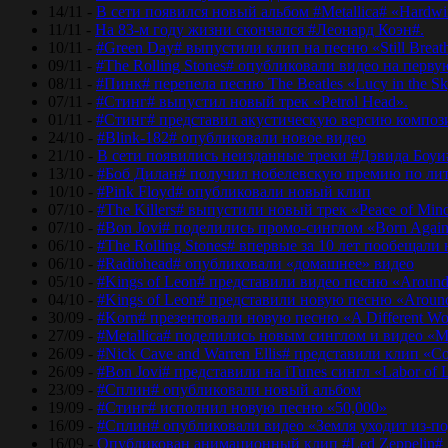
14/11 -
В сети появился новый альбом #Metallica# «Hardwir
11/11 -
На 83-м году жизни скончался #Леонард Коэн#.
10/11 -
#Green Day# выпустили клип на песню «Still Breat
09/11 -
#The Rolling Stones# опубликовали видео на перву
08/11 -
#Пинк# перепела песню The Beatles «Lucy in the Sk
07/11 -
#Стинг# выпустил новый трек «Petrol Head».
01/11 -
#Стинг# представил акустическую версию композиц
24/10 -
#Blink-182# опубликовали новое видео
21/10 -
В сети появились неизданные треки #Дэвида Боуи
13/10 -
#Боб Дилан# получил нобелевскую премию по лит
10/10 -
#Pink Floyd# опубликовали новый клип
07/10 -
#The Killers# выпустили новый трек «Peace of Min
07/10 -
#Bon Jovi# поделились промо-синглом «Born Agai
06/10 -
#The Rolling Stones# впервые за 10 лет пообещали
06/10 -
#Radiohead# опубликовали «домашнее» видео
05/10 -
#Kings of Leon# представили видео песню «Around
04/10 -
#Kings of Leon# представили новую песню «Around
30/09 -
#Korn# презентовали новую песню «A Different Wo
27/09 -
#Metallica# поделились новым синглом и видео «Mo
26/09 -
#Nick Cave and Warren Ellis# представили клип «C
26/09 -
#Bon Jovi# представили на iTunes сингл «Labor of 
23/09 -
#Сплин# опубликовали новый альбом
19/09 -
#Стинг# исполнил новую песню «50,000»
16/09 -
#Сплин# опубликовали видео «Земля уходит из-по
16/09 -
Опубликован анимационный клип #Led Zeppelin#