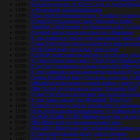
14/09 -
Новый видеоклип от #Green Day# на песню Bang 
13/09 -
У #Scorpions# новый барабанщик
13/09 -
#Bon Jovi# опубликовали трек “Knockout” из гряд
09/09 -
#Green Day# выпустили трек “Revolution Radio”
09/09 -
#Red Hot Chili Peppers# опубликовали клип “Go Ro
09/09 -
#Сплин# выпустили клип на песню «Окраины»
07/09 -
В сети появился трейлер документальной ленты об
05/09 -
#Джек Уайт# выпустил акустическую версию песн
05/09 -
#Nick Cave# выпустил клип “Jesus Alone”
02/09 -
#Сплин# анонсировали альбом и поделились кли
02/09 -
#Стинг# презентовал сингл “I Can’t Stop Thinking 
02/09 -
В интернете появились неизвестные фото #Фред
24/08 -
В сети появилась запись концерта-трибьюта #Дэв
24/08 -
Группа #Coldplay# выпустила клип на песню «A He
22/08 -
#Metallica# анонсировала новый альбом и выпусти
18/08 -
#The Verve# опубликовали песню “Shoeshine Girl”
17/08 -
#Джек Уайт# выпустил новый трек и проанонсиро
15/08 -
В сеть попал новый трек #Placebo# “Jesus’ Son”
12/08 -
#Green Day# представили новый сингл и анонсир
12/08 -
#Bon Jovi# выпустил новый сингл «This House Is No
10/08 -
На #UPGRADE AUTO SHOW# выступят рок-групп
01/08 -
#The Offspring# опубликовали новый трек
22/07 -
#Rockabye! Baby# выпустит юбилейный альбом рок
22/07 -
#Стинг# анонсировал выход нового альбома
12/07 -
#Blink-182# выпустили клип с участием Mumford 