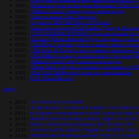
18/03 -
Объявлены даты проведения Фестиваля #The Spirit
18/03 -
#Massive Attack# обнародовали новое видео
12/03 -
Ушёл из жизни #Кит Эмерсон#
09/03 -
Слушайте TENGRI FM на #PCRadio#
09/03 -
Скончался продюсер The Beatles #Джордж Мартин
09/03 -
#THE ROLLING STONES# проанонсировали откры
07/03 -
Письмо #Джона Леннона# будет продано с аукцио
05/03 -
#Том Йорк# принял участие в записи нового трек
02/03 -
#The Spirit of Tengri# в лице главного режиссер
01/03 -
#The Killers# запишут альбом вместе с Элтоном Д
24/02 -
#Massive Attack# представили новое видео
15/02 -
#Йоко Оно# получит специальную премию от NM
15/02 -
#Red Hot Chili Peppers# записали новый альбом
11/01 -
R.I.P. #David Bowie#
2015
28/12 -
R.I.P. #Lemmy Kilmister#
11/11 -
Гитара #Джона Леннона# и барабан The Beatles уш
09/11 -
#Coldplay# анонсировали новый альбом и новую 
26/10 -
#Blur# и участик тв-шоу Saturday Night Live спели 
26/10 -
#Duran Duran# обнародовали клип “Pressure Off”
22/10 -
Фестиваль #The Spirit of Tengri# на WOMEX 2015
21/10 -
#Blur# выпустят фильм-концерт “Blur: New World 