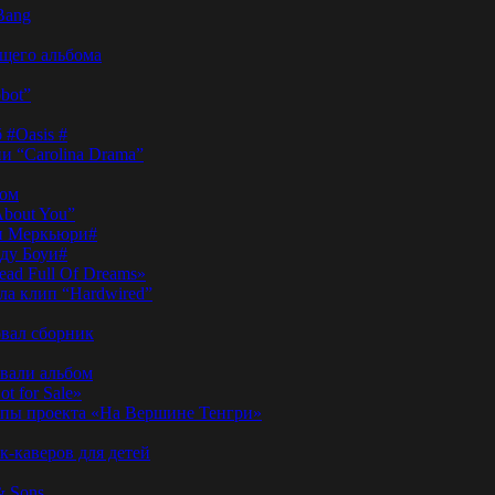
Bang
ущего альбома
bot”
 #Oasis #
и “Carolina Drama”
пом
About You”
ди Меркьюри#
иду Боуи#
ad Full Of Dreams»
ла клип “Hardwired”
вал сборник
овали альбом
t for Sale»
ы проекта «На Вершине Тенгри»
-каверов для детей
& Sons