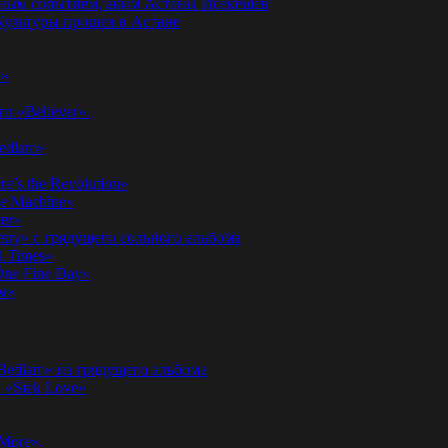
годным событием, аким Астаны Исекешев
ультуры прошел в Астане
у»
л «Believer».
Bedlam»
’s the Revolution»
he Machine»
er»
etry» с грядущего сольного альбома
d Times»
ne Fine Day»
м»
 Bedlam» из грядущего альбома
к «Sick Love»
More».