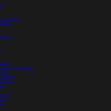
”
аса
ь в Алматы)
Ditmas»
я 50 лет
f»
вайр#
 песней «Ай, Мария»
стана
Complete»
 альбома
бом
 видео
еем
ртах