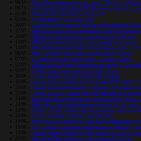
06/10 -
#Bloc Party# обнародовали сингл “The Love Within
06/10 -
Билеты на #Glastonbury-2016# разлетелись за полч
01/09 -
Концерт группы #Хуун-Хуур-Ту#
01/08 -
#Нашествие# Казахстан 2015
30/07 -
1 августа продолжение акции #«Мы Вместе»# (сел
27/07 -
#Mumford and Sons# презентовали видео на песю «
23/07 -
#Editors# анонсировали новый альбом (трейлер)
13/07 -
#Marilyn Manson# презентовал новый видеоклип
13/07 -
#The Rolling Stones# выпустили лирик-видео спуст
08/07 -
#The Vaccines# представили новое видео 20/20
07/07 -
#Стивен Тайлер# презентовал сольную работу
02/07 -
#Mumford and Sons# презентовали видео «The Wol
01/07 -
#Hadnt Tea# отправляются на StereoLeto
30/06 -
Новый альбом #A-ha# выйдет 4 сентября
30/06 -
Скончался основатель легендарных #YES Крис Ск
29/06 -
#Исаак Реал и Алдаспан# в мировом хит-параде с
25/06 -
Проект радио #Tengri FM# был отмечен МО Казах
24/06 -
#New Order# анонсировали новый альбом «Music 
24/06 -
#The Maccabees# опубликовали видео из будущего
22/06 -
#Duran Duran# обнародовали название нового аль
22/06 -
#Оззи Осборн# собирает супергруппу
19/06 -
#The Rolling Stones# опубликовали альтернативное
19/06 -
#Игги Поп# выпустил новый сингл с Томоясу Хот
15/06 -
Новый альбом Drones от #Muse# на 1-м месте в ча
21/05 -
#Брэндон Флауэрс# выпустил сольный альбом