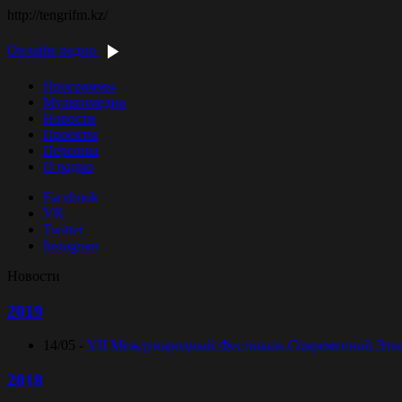
http://tengrifm.kz/
Онлайн-радио
Программы
Мультимедиа
Новости
Проекты
Персоны
О радио
Facebook
VK
Twitter
Instagram
Новости
2019
14/05 -
VII Международный Фестиваль Современной Этниче
2018