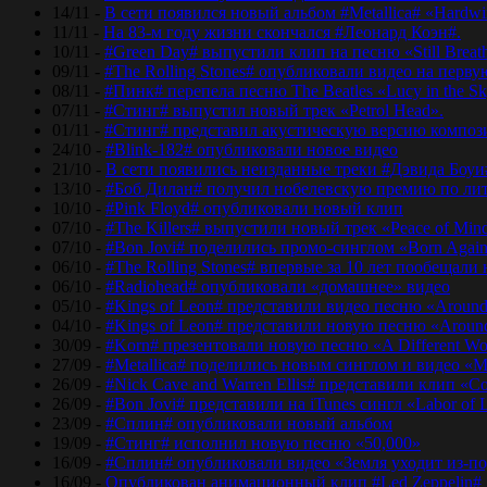
14/11 -
В сети появился новый альбом #Metallica# «Hardwir
11/11 -
На 83-м году жизни скончался #Леонард Коэн#.
10/11 -
#Green Day# выпустили клип на песню «Still Breat
09/11 -
#The Rolling Stones# опубликовали видео на перву
08/11 -
#Пинк# перепела песню The Beatles «Lucy in the Sk
07/11 -
#Стинг# выпустил новый трек «Petrol Head».
01/11 -
#Стинг# представил акустическую версию композиц
24/10 -
#Blink-182# опубликовали новое видео
21/10 -
В сети появились неизданные треки #Дэвида Боуи
13/10 -
#Боб Дилан# получил нобелевскую премию по лит
10/10 -
#Pink Floyd# опубликовали новый клип
07/10 -
#The Killers# выпустили новый трек «Peace of Min
07/10 -
#Bon Jovi# поделились промо-синглом «Born Agai
06/10 -
#The Rolling Stones# впервые за 10 лет пообещали
06/10 -
#Radiohead# опубликовали «домашнее» видео
05/10 -
#Kings of Leon# представили видео песню «Around
04/10 -
#Kings of Leon# представили новую песню «Around
30/09 -
#Korn# презентовали новую песню «A Different Wo
27/09 -
#Metallica# поделились новым синглом и видео «Mo
26/09 -
#Nick Cave and Warren Ellis# представили клип «C
26/09 -
#Bon Jovi# представили на iTunes сингл «Labor of 
23/09 -
#Сплин# опубликовали новый альбом
19/09 -
#Стинг# исполнил новую песню «50,000»
16/09 -
#Сплин# опубликовали видео «Земля уходит из-по
16/09 -
Опубликован анимационный клип #Led Zeppelin#