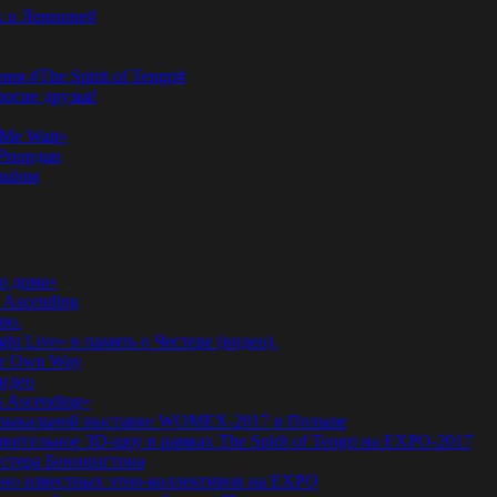
к о Ленноне#
я #The Spirit of Tengri#
огие друзья!
Me Wait»
’Риордан
льбом
о дома»
 Ascending
ню.
ht Live» в память о Честере (видео).
ur Own Way
видео
s Ascending»
а музыкальной выставке WOMEX-2017 в Польше
ительное 3D-шоу в рамках The Spirit of Tengri на EXPO-2017
естера Беннингтона
мирно известных этно-коллективов на EXPO