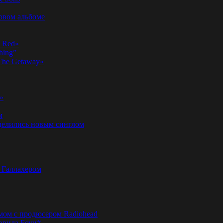
новом альбоме
n Red»
hing”
«The Getaway»
»
м
оделились новым синглом
м Галлахером
омом с продюсером Radiohead
эвида Боуи#