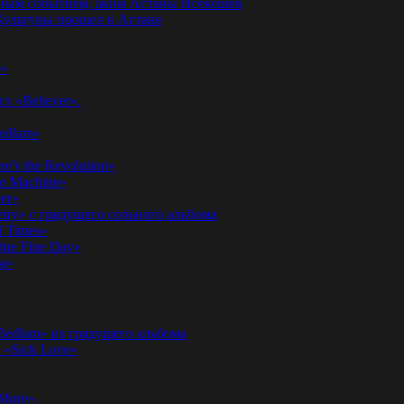
годным событием, аким Астаны Исекешев
ультуры прошел в Астане
у»
л «Believer».
Bedlam»
’s the Revolution»
he Machine»
er»
etry» с грядущего сольного альбома
d Times»
ne Fine Day»
м»
 Bedlam» из грядущего альбома
к «Sick Love»
More».