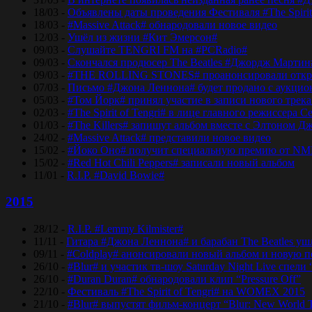
18/03 -
Объявлены даты проведения Фестиваля #The Spirit
18/03 -
#Massive Attack# обнародовали новое видео
12/03 -
Ушёл из жизни #Кит Эмерсон#
09/03 -
Слушайте TENGRI FM на #PCRadio#
09/03 -
Скончался продюсер The Beatles #Джордж Мартин
09/03 -
#THE ROLLING STONES# проанонсировали откры
07/03 -
Письмо #Джона Леннона# будет продано с аукцио
05/03 -
#Том Йорк# принял участие в записи нового трек
02/03 -
#The Spirit of Tengri# в лице главного режиссер
01/03 -
#The Killers# запишут альбом вместе с Элтоном Д
24/02 -
#Massive Attack# представили новое видео
15/02 -
#Йоко Оно# получит специальную премию от NM
15/02 -
#Red Hot Chili Peppers# записали новый альбом
11/01 -
R.I.P. #David Bowie#
2015
28/12 -
R.I.P. #Lemmy Kilmister#
11/11 -
Гитара #Джона Леннона# и барабан The Beatles уш
09/11 -
#Coldplay# анонсировали новый альбом и новую 
26/10 -
#Blur# и участик тв-шоу Saturday Night Live спели 
26/10 -
#Duran Duran# обнародовали клип “Pressure Off”
22/10 -
Фестиваль #The Spirit of Tengri# на WOMEX 2015
21/10 -
#Blur# выпустят фильм-концерт “Blur: New World 