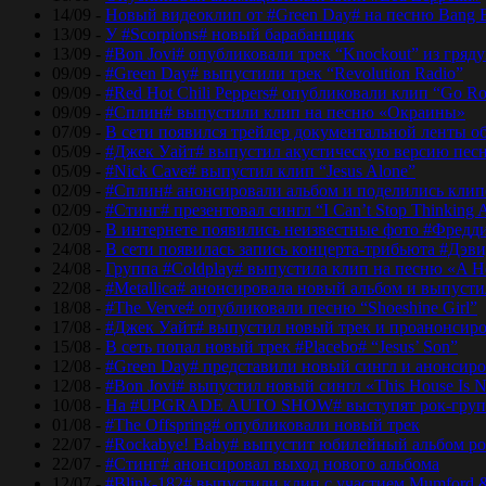
14/09 -
Новый видеоклип от #Green Day# на песню Bang 
13/09 -
У #Scorpions# новый барабанщик
13/09 -
#Bon Jovi# опубликовали трек “Knockout” из гряд
09/09 -
#Green Day# выпустили трек “Revolution Radio”
09/09 -
#Red Hot Chili Peppers# опубликовали клип “Go Ro
09/09 -
#Сплин# выпустили клип на песню «Окраины»
07/09 -
В сети появился трейлер документальной ленты об
05/09 -
#Джек Уайт# выпустил акустическую версию песн
05/09 -
#Nick Cave# выпустил клип “Jesus Alone”
02/09 -
#Сплин# анонсировали альбом и поделились кли
02/09 -
#Стинг# презентовал сингл “I Can’t Stop Thinking 
02/09 -
В интернете появились неизвестные фото #Фред
24/08 -
В сети появилась запись концерта-трибьюта #Дэв
24/08 -
Группа #Coldplay# выпустила клип на песню «A He
22/08 -
#Metallica# анонсировала новый альбом и выпусти
18/08 -
#The Verve# опубликовали песню “Shoeshine Girl”
17/08 -
#Джек Уайт# выпустил новый трек и проанонсиро
15/08 -
В сеть попал новый трек #Placebo# “Jesus’ Son”
12/08 -
#Green Day# представили новый сингл и анонсир
12/08 -
#Bon Jovi# выпустил новый сингл «This House Is No
10/08 -
На #UPGRADE AUTO SHOW# выступят рок-групп
01/08 -
#The Offspring# опубликовали новый трек
22/07 -
#Rockabye! Baby# выпустит юбилейный альбом рок
22/07 -
#Стинг# анонсировал выход нового альбома
12/07 -
#Blink-182# выпустили клип с участием Mumford 