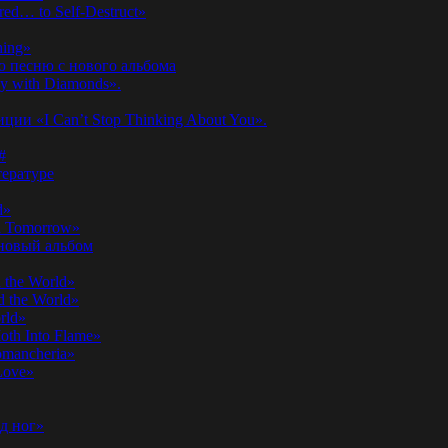
ed… to Self-Destruct»
hing»
ю песню с нового альбома
y with Diamonds».
ии «I Can’t Stop Thinking About You».
#
ературе
d»
n Tomorrow»
 новый альбом
 the World»
 the World»
rld»
th Into Flame»
omancheria»
Love»
д ног»