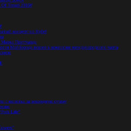
 Of Tengri 2016#
#
тый концерт на Кубе!
на
а Марка Притчарда
а Сергея Майборода вошел в комиссию международного чарта
жоном
E
ли с молотка за рекордную сумму
песню
“Park Life”
Towers”