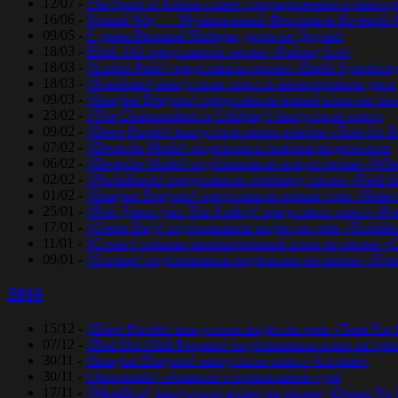
12/07 -
The Spirit of Astana станет традиционным и еже
16/06 -
Nomad Way — Музыкальный Фестиваль Кочевой К
09/05 -
С днем Великой Победы, дорогие Друзья!
18/03 -
Blink-182 представили песню «Parking Lot»
18/03 -
#Linkin Park# представили песню «Bаttlе Sуmphоn
18/03 -
#Kasabian# выпустили сингл и анонсировали диск
09/03 -
#Imagine Dragons# представила новый клип на синг
23/02 -
#The Chainsmokers и Coldplay# выпустили сингл
09/02 -
#Deep Purple# выпустили мини-альбом «Time for 
07/02 -
#Depeche Mode# поделились тизером видеоклипа
06/02 -
#Depeche Mode# опубликоавли новую песню «Where
02/02 -
#Nickelback# представили премьеру песни «Feed t
01/02 -
#Imagine Dragons# представили новый трек «Believ
25/01 -
#Рэй Дэвис (экс The Kinks)# представил сингл «Po
17/01 -
#Green Day# опубликовали видео на трек «Trouble
11/01 -
#Стинг# показал анимационный клип на песню «O
09/01 -
#Сплин# опубликовали видеоклип на песню «Хра
2016
15/12 -
#Deep Purple# выпустили видео на трек «Time For
07/12 -
#Red Hot Chili Peppers# опубликовали клип на тре
30/11 -
#Imagine Dragons# выпустили сингл «Levitate»
30/11 -
#Aerosmith# объявили о прощальном туре
17/11 -
#Metallica# выпустили видео на песню «Dream No 