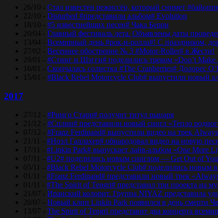
26/10 -
Стал известен режиссёр, который снимет #байопи
22/10 -
Disturbed #представили альбом# Evolution
18/10 -
#5 известнейших песен# Чака Берри
20/04 -
Главный фестиваль лета. Объявлены даты проведени
13/04 -
Всемирный день #рок-н-ролла#! С праздником, дор
27/02 -
Весеннее обострение № 3 #Motor-Roller# в Жести!
29/01 -
#Стинг и Шэгги# поделились треком «Don’t Make 
16/01 -
Скончалась солистка #The Cranberries# Долорес O
15/01 -
#Black Rebel Motorcycle Club# выпустили новый а
2017
27/12 -
#Ринго Старр# получит титул рыцаря
21/12 -
#Сплин# представили новый сингл «Тепло родног
07/12 -
#Franz Ferdinand# выпустили видео на трек Always
21/11 -
#Ноэл Галлахер# обнародовал видео на новую пес
17/11 -
#Linkin Park# выпускает лайв-альбом «One More Lig
07/11 -
#U2# поделились новым синглом — Get Out of Yo
05/11 -
#Black Rebel Motorcycle Club# поделились новым 
01/11 -
#Franz Ferdinand# представили новый трек «Alway
01/11 -
#The Spirit of Tengri# представил три проекта н
21/07 -
Иранский колорит. Группа NIYAZ представила удив
20/07 -
Новый клип Linkin Park появился в день смерти Ч
13/07 -
The Spirit of Tengri представит два концерта все