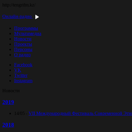
http://tengrifm.kz/
Онлайн-радио
Программы
Мультимедиа
Новости
Проекты
Персоны
О радио
Facebook
VK
Twitter
Instagram
Новости
2019
14/05 -
VII Международный Фестиваль Современной Этниче
2018