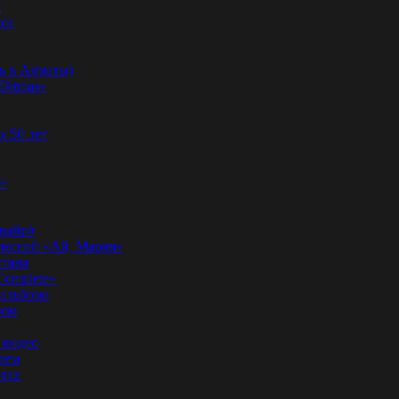
”
аса
ь в Алматы)
Ditmas»
я 50 лет
f»
вайр#
 песней «Ай, Мария»
стана
Complete»
 альбома
бом
 видео
еем
ртах