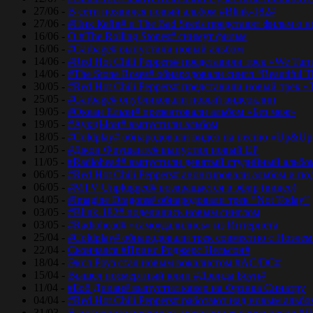
27/06 -
В сети появился новый альбом #Blink-182#
27/06 -
#Ник Кейв# и The Bad Seeds представят фильм о 
16/06 -
О #The Rolling Stones# снимут фильм
16/06 -
#Garbage# выпустили новый альбом
14/06 -
#Red Hot Chili Peppers# представили трек «We Tur
14/06 -
#The Stone Roses# обнародовали сингл “Beautiful T
30/05 -
#Red Hot Chili Peppers# представили новый трек 
25/05 -
#Garbage# опубликовали новый видеоклип
19/05 -
#Океан Ельзи# презентовали альбом «Без меж»
19/05 -
#АукцЫон# выпустили альбом
18/05 -
#Coldplay# обнародовали видео на песню «Up&Up
12/05 -
#Джон Фрушанте# выпустил новый ЕР
11/05 -
#Radiohead# выпустили девятый студийный альбо
06/05 -
#Red Hot Chili Peppers# анонсировали альбом и п
06/05 -
#MTV Unplugged# возвращается в эфир (видео)
04/05 -
#Imagine Dragons# обнародовали трек “Not Today”
03/05 -
#Blink-182# поделились новым синглом
03/05 -
#Radiohead# «самоудалились» из Интернета
25/04 -
#Coldplay# обнародовали трек совместно с Ноэле
22/04 -
Скончался #Принс Роджерс Нельсон#
18/04 -
Эксл Роуз стал новым вокалистом #AC/DC#
15/04 -
Вышел посмертный клип #Дэвида Боуи#
11/04 -
#Боб Дилан# выпустил кавер на Фрэнка Синатру
04/04 -
#Red Hot Chili Peppers# работают над новым альб
31/03 -
В интернете появилась неизданная ранее песня #Д