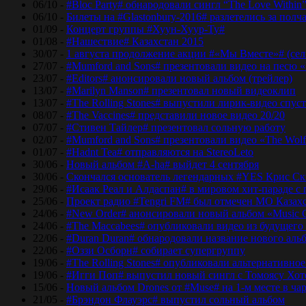
06/10 -
#Bloc Party# обнародовали сингл “The Love Within
06/10 -
Билеты на #Glastonbury-2016# разлетелись за полч
01/09 -
Концерт группы #Хуун-Хуур-Ту#
01/08 -
#Нашествие# Казахстан 2015
30/07 -
1 августа продолжение акции #«Мы Вместе»# (сел
27/07 -
#Mumford and Sons# презентовали видео на песю «
23/07 -
#Editors# анонсировали новый альбом (трейлер)
13/07 -
#Marilyn Manson# презентовал новый видеоклип
13/07 -
#The Rolling Stones# выпустили лирик-видео спуст
08/07 -
#The Vaccines# представили новое видео 20/20
07/07 -
#Стивен Тайлер# презентовал сольную работу
02/07 -
#Mumford and Sons# презентовали видео «The Wol
01/07 -
#Hadnt Tea# отправляются на StereoLeto
30/06 -
Новый альбом #A-ha# выйдет 4 сентября
30/06 -
Скончался основатель легендарных #YES Крис Ск
29/06 -
#Исаак Реал и Алдаспан# в мировом хит-параде с
25/06 -
Проект радио #Tengri FM# был отмечен МО Казах
24/06 -
#New Order# анонсировали новый альбом «Music 
24/06 -
#The Maccabees# опубликовали видео из будущего
22/06 -
#Duran Duran# обнародовали название нового аль
22/06 -
#Оззи Осборн# собирает супергруппу
19/06 -
#The Rolling Stones# опубликовали альтернативное
19/06 -
#Игги Поп# выпустил новый сингл с Томоясу Хот
15/06 -
Новый альбом Drones от #Muse# на 1-м месте в ча
21/05 -
#Брэндон Флауэрс# выпустил сольный альбом