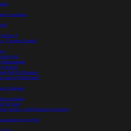
Bang
ущего альбома
bot”
 #Oasis #
и “Carolina Drama”
пом
About You”
ди Меркьюри#
иду Боуи#
ad Full Of Dreams»
ла клип “Hardwired”
вал сборник
овали альбом
t for Sale»
ы проекта «На Вершине Тенгри»
-каверов для детей
& Sons