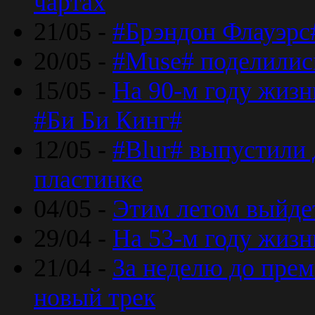
чартах
21/05 -
#Брэндон Флауэрс
20/05 -
#Muse# поделилис
15/05 -
На 90-м году жиз
#Би Би Кинг#
12/05 -
#Blur# выпустили
пластинке
04/05 -
Этим летом выйде
29/04 -
На 53-м году жиз
21/04 -
За неделю до прем
новый трек