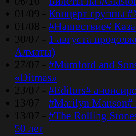
06/10 -
Билеты на #Glasto
01/09 -
Концерт группы #
01/08 -
#Нашествие# Каза
30/07 -
1 августа продолж
Алматы)
27/07 -
#Mumford and Sons
«Ditmas»
23/07 -
#Editors# анонсир
13/07 -
#Marilyn Manson#
13/07 -
#The Rolling Ston
50 лет