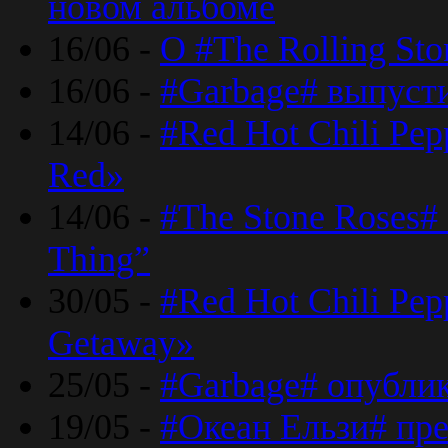
новом альбоме
16/06 -
О #The Rolling St
16/06 -
#Garbage# выпуст
14/06 -
#Red Hot Chili Pe
Red»
14/06 -
#The Stone Roses# 
Thing”
30/05 -
#Red Hot Chili Pe
Getaway»
25/05 -
#Garbage# опубли
19/05 -
#Океан Ельзи# пре