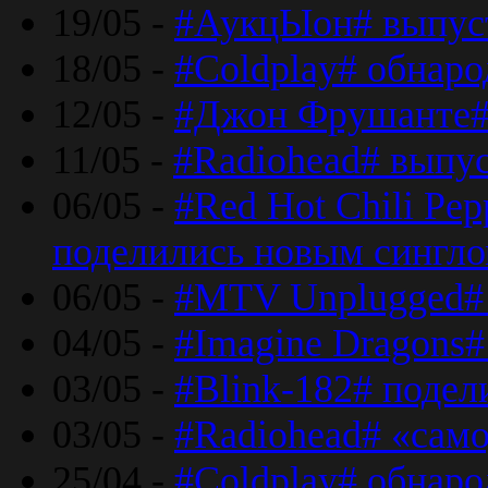
19/05 -
#АукцЫон# выпус
18/05 -
#Coldplay# обнар
12/05 -
#Джон Фрушанте#
11/05 -
#Radiohead# выпу
06/05 -
#Red Hot Chili Pe
поделились новым сингл
06/05 -
#MTV Unplugged# 
04/05 -
#Imagine Dragons#
03/05 -
#Blink-182# поде
03/05 -
#Radiohead# «само
25/04 -
#Coldplay# обнаро