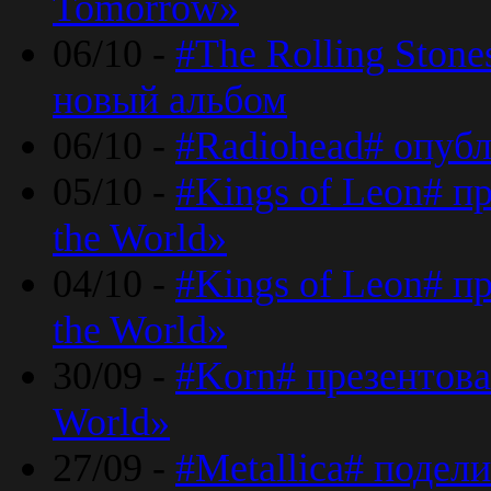
Tomorrow»
06/10 -
#The Rolling Ston
новый альбом
06/10 -
#Radiohead# опуб
05/10 -
#Kings of Leon# п
the World»
04/10 -
#Kings of Leon# п
the World»
30/09 -
#Korn# презентова
World»
27/09 -
#Metallica# подел