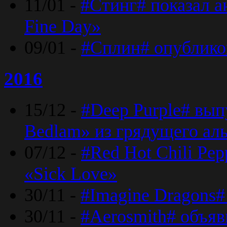
11/01 -
#Стинг# показал 
Fine Day»
09/01 -
#Сплин# опублико
2016
15/12 -
#Deep Purple# вып
Bedlam» из грядущего ал
07/12 -
#Red Hot Chili Pep
«Sick Love»
30/11 -
#Imagine Dragons#
30/11 -
#Aerosmith# объяв