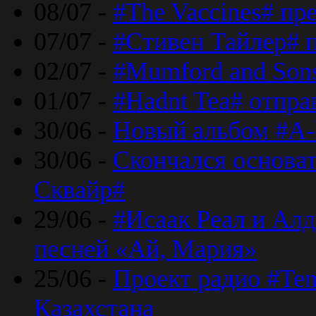
08/07 -
#The Vaccines# пр
07/07 -
#Стивен Тайлер# 
02/07 -
#Mumford and Sons
01/07 -
#Hadnt Tea# отпра
30/06 -
Новый альбом #A-
30/06 -
Скончался основа
Сквайр#
29/06 -
#Исаак Реал и Алд
песней «Ай, Мария»
25/06 -
Проект радио #Te
Казахстана