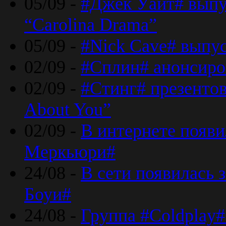
05/09 -
#Джек Уайт# выпу
“Carolina Drama”
05/09 -
#Nick Cave# выпус
02/09 -
#Сплин# анонсиро
02/09 -
#Стинг# презентова
About You”
02/09 -
В интернете появ
Меркьюри#
24/08 -
В сети появилась 
Боуи#
24/08 -
Группа #Coldplay#