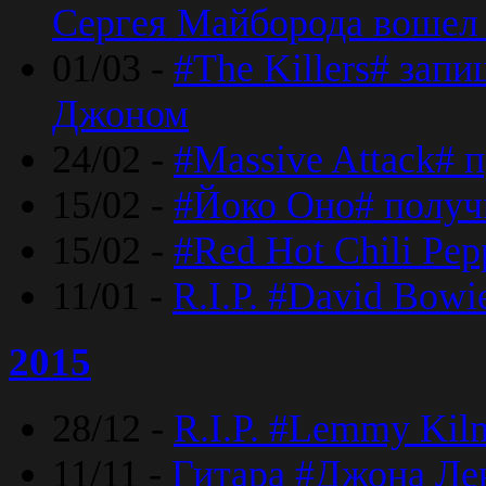
Сергея Майборода вошел 
01/03 -
#The Killers# зап
Джоном
24/02 -
#Massive Attack# 
15/02 -
#Йоко Оно# полу
15/02 -
#Red Hot Chili Pe
11/01 -
R.I.P. #David Bowi
2015
28/12 -
R.I.P. #Lemmy Kilm
11/11 -
Гитара #Джона Лен