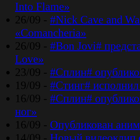
Into Flame»
26/09 -
#Nick Cave and Wa
«Comancheria»
26/09 -
#Bon Jovi# предста
Love»
23/09 -
#Сплин# опублико
19/09 -
#Стинг# исполнил
16/09 -
#Сплин# опубликов
ног»
16/09 -
Опубликован аним
14/09 -
Новый видеоклип 