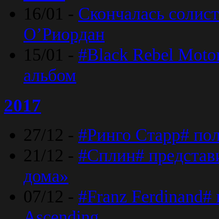
16/01 -
Скончалась солист
O’Риордан
15/01 -
#Black Rebel Moto
альбом
2017
27/12 -
#Ринго Старр# по
21/12 -
#Сплин# представ
дома»
07/12 -
#Franz Ferdinand#
Ascending