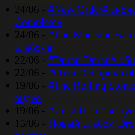
24/06 -
#New Order# анон
Complete»
24/06 -
#The Maccabees# о
альбома
22/06 -
#Duran Duran# обн
22/06 -
#Оззи Осборн# со
19/06 -
#The Rolling Ston
видео
19/06 -
#Игги Поп# выпус
15/06 -
Новый альбом Dron