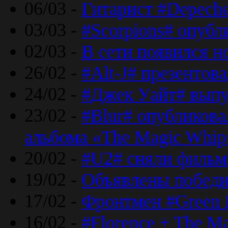
06/03 -
Гитарист #Depech
03/03 -
#Scorpions# опубл
02/03 -
В сети появился н
26/02 -
#Alt-J# презентова
24/02 -
#Джек Уайт# выпу
23/02 -
#Blur# опубликова
альбома «The Magic Whip
20/02 -
#U2# сняли фильм 
19/02 -
Объявлены побед
17/02 -
Фронтмен #Green 
16/02 -
#Florence + The M