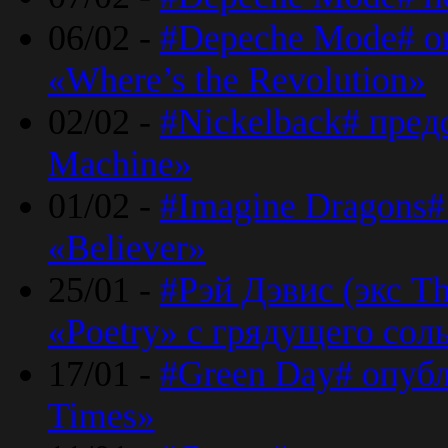
06/02 -
#Depeche Mode# о
«Where’s the Revolution»
02/02 -
#Nickelback# пред
Machine»
01/02 -
#Imagine Dragons#
«Believer»
25/01 -
#Рэй Дэвис (экс T
«Poetry» с грядущего сол
17/01 -
#Green Day# опубл
Times»