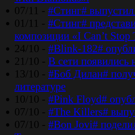
07/11 -
#Стинг# выпустил 
01/11 -
#Стинг# представ
композиции «I Can’t Stop 
24/10 -
#Blink-182# опубл
21/10 -
В сети появились 
13/10 -
#Боб Дилан# полу
литературе
10/10 -
#Pink Floyd# опуб
07/10 -
#The Killers# вып
07/10 -
#Bon Jovi# подели