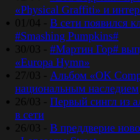
«Physical Graffiti» и инт
01/04 -
В сети появился к
#Smashing Pumpkins#
30/03 -
#Мартин Гор# вып
«Europa Hymn»
27/03 -
Альбом «OK Compu
национальным наследием
26/03 -
Первый сингл из а
в сети
26/03 -
В преддверие ново