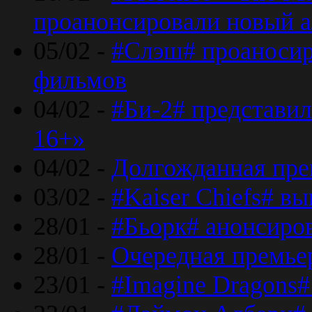
проанонсировали новый 
05/02 -
#Слэш# проаносир
фильмов
04/02 -
#Би-2# представил
16+»
04/02 -
Долгожданная прем
03/02 -
#Kaiser Chiefs# в
28/01 -
#Бьорк# анонсиров
28/01 -
Очередная премьер
23/01 -
#Imagine Dragons#