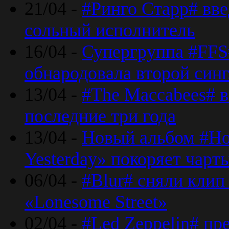
21/04 -
#Ринго Старр# вве
сольный исполнитель
16/04 -
Супергруппа #FFS#
обнародовала второй син
13/04 -
#The Maccabees# в
последние три года
13/04 -
Новый альбом #Но
Yesterday» покоряет чарт
06/04 -
#Blur# сняли клип
«Lonesome Street»
02/04 -
#Led Zeppelin# пр