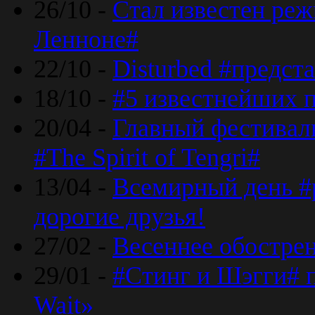
26/10 -
Стал известен реж
Ленноне#
22/10 -
Disturbed #предст
18/10 -
#5 известнейших п
20/04 -
Главный фестивал
#The Spirit of Tengri#
13/04 -
Всемирный день #р
дорогие друзья!
27/02 -
Весеннее обострен
29/01 -
#Стинг и Шэгги# 
Wait»