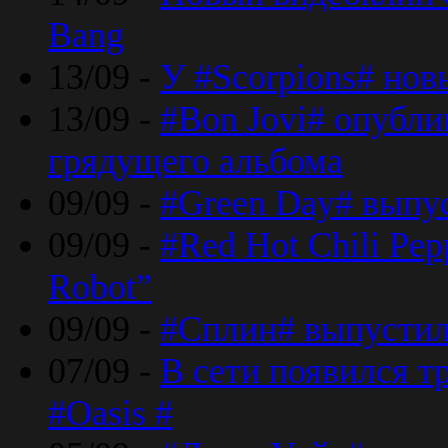
Bang
13/09 -
У #Scorpions# но
13/09 -
#Bon Jovi# опубли
грядущего альбома
09/09 -
#Green Day# выпус
09/09 -
#Red Hot Chili Pe
Robot”
09/09 -
#Сплин# выпустил
07/09 -
В сети появился т
#Oasis #