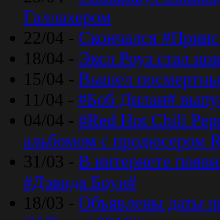
Галлахером
22/04 -
Скончался #Принс
18/04 -
Эксл Роуз стал н
15/04 -
Вышел посмертный
11/04 -
#Боб Дилан# выпу
04/04 -
#Red Hot Chili Pe
альбомом с продюсером R
31/03 -
В интернете появи
#Дэвида Боуи#
18/03 -
Объявлены даты пр