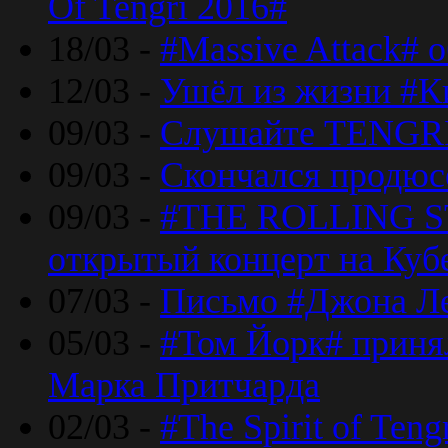
Of Tengri 2016#
18/03 -
#Massive Attack# 
12/03 -
Ушёл из жизни #К
09/03 -
Слушайте TENGRI
09/03 -
Скончался продюс
09/03 -
#THE ROLLING S
открытый концерт на Куб
07/03 -
Письмо #Джона Ле
05/03 -
#Том Йорк# принял
Марка Притчарда
02/03 -
#The Spirit of Ten