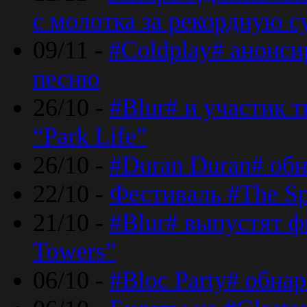
с молотка за рекордную 
09/11 -
#Coldplay# анонси
песню
26/10 -
#Blur# и участик т
“Park Life”
26/10 -
#Duran Duran# обн
22/10 -
Фестиваль #The Sp
21/10 -
#Blur# выпустят ф
Towers”
06/10 -
#Bloc Party# обна