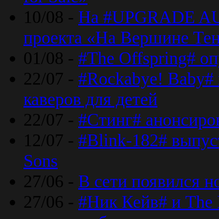
10/08 -
На #UPGRADE AU
проекта «На Вершине Те
01/08 -
#The Offspring# о
22/07 -
#Rockabye! Baby#
каверов для детей
22/07 -
#Стинг# анонсиро
12/07 -
#Blink-182# выпу
Sons
27/06 -
В сети появился н
27/06 -
#Ник Кейв# и The 