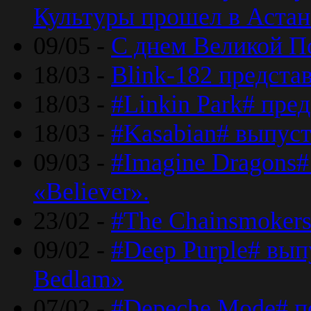
Культуры прошел в Астан
09/05 -
С днем Великой П
18/03 -
Blink-182 предста
18/03 -
#Linkin Park# пре
18/03 -
#Kasabian# выпуст
09/03 -
#Imagine Dragons#
«Believer».
23/02 -
#The Chainsmokers
09/02 -
#Deep Purple# вып
Bedlam»
07/02 -
#Depeche Mode# п