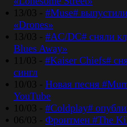
«Lonesome Street»
13/03 -
#Muse# выпустили
«Drones»
13/03 -
#AC/DC# сняли клу
Blues Away»
11/03 -
#Kaiser Chiefs# с
сингл
10/03 -
Новая песня #Mumf
YouTube
10/03 -
#Coldplay# опубли
06/03 -
Фронтмен #The Kil