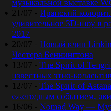
музыкальной выставке 
21/07 -
Иранский колорит
удивительное 3D-шоу в ра
2017
20/07 -
Новый клип Linkin
Честера Беннингтона
13/07 -
The Spirit of Teng
известных этно-коллекти
12/07 -
The Spirit of Asta
ежегодным событием, ак
16/06 -
Nomad Way — Муз