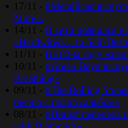
17/11 -
#Metallica# выпус
More».
14/11 -
В сети появился н
«Hardwired… to Self-Destr
11/11 -
На 83-м году жизн
10/11 -
#Green Day# выпус
Breathing»
09/11 -
#The Rolling Ston
песню с нового альбома
08/11 -
#Пинк# перепела п
with Diamonds».