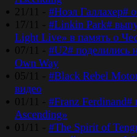
21/11 -
#Ноэл Галлахер# о
17/11 -
#Linkin Park# вып
Light Live» в память о Че
07/11 -
#U2# поделились н
Own Way
05/11 -
#Black Rebel Moto
видео
01/11 -
#Franz Ferdinand#
Ascending»
01/11 -
#The Spirit of Ten