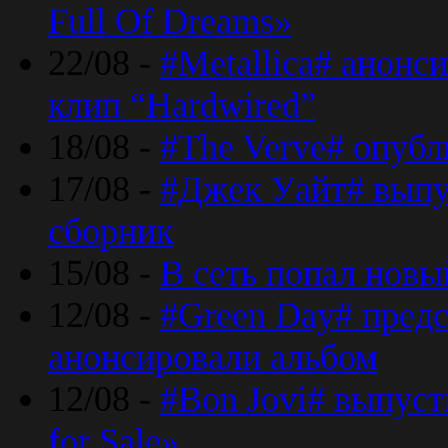
Full Of Dreams»
22/08 -
#Metallica# анонс
клип “Hardwired”
18/08 -
#The Verve# опубл
17/08 -
#Джек Уайт# выпу
сборник
15/08 -
В сеть попал новый
12/08 -
#Green Day# предс
анонсировали альбом
12/08 -
#Bon Jovi# выпуст
for Sale»