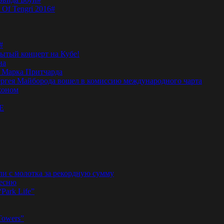
 Of Tengri 2016#
#
тый концерт на Кубе!
на
а Марка Притчарда
а Сергея Майборода вошел в комиссию международного чарта
жоном
E
ли с молотка за рекордную сумму
песню
“Park Life”
Towers”