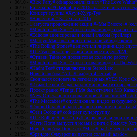
06/10 -
#Bloc Party# обнародовали сингл “The Love Within
06/10 -
Билеты на #Glastonbury-2016# разлетелись за полч
01/09 -
Концерт группы #Хуун-Хуур-Ту#
01/08 -
#Нашествие# Казахстан 2015
30/07 -
1 августа продолжение акции #«Мы Вместе»# (сел
27/07 -
#Mumford and Sons# презентовали видео на песю «
23/07 -
#Editors# анонсировали новый альбом (трейлер)
13/07 -
#Marilyn Manson# презентовал новый видеоклип
13/07 -
#The Rolling Stones# выпустили лирик-видео спуст
08/07 -
#The Vaccines# представили новое видео 20/20
07/07 -
#Стивен Тайлер# презентовал сольную работу
02/07 -
#Mumford and Sons# презентовали видео «The Wol
01/07 -
#Hadnt Tea# отправляются на StereoLeto
30/06 -
Новый альбом #A-ha# выйдет 4 сентября
30/06 -
Скончался основатель легендарных #YES Крис Ск
29/06 -
#Исаак Реал и Алдаспан# в мировом хит-параде с
25/06 -
Проект радио #Tengri FM# был отмечен МО Казах
24/06 -
#New Order# анонсировали новый альбом «Music 
24/06 -
#The Maccabees# опубликовали видео из будущего
22/06 -
#Duran Duran# обнародовали название нового аль
22/06 -
#Оззи Осборн# собирает супергруппу
19/06 -
#The Rolling Stones# опубликовали альтернативное
19/06 -
#Игги Поп# выпустил новый сингл с Томоясу Хот
15/06 -
Новый альбом Drones от #Muse# на 1-м месте в ча
21/05 -
#Брэндон Флауэрс# выпустил сольный альбом