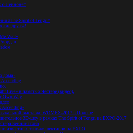
к о Ленноне#
я #The Spirit of Tengri#
огие друзья!
Me Wait»
’Риордан
льбом
о дома»
 Ascending
ню.
ht Live» в память о Честере (видео).
ur Own Way
видео
s Ascending»
а музыкальной выставке WOMEX-2017 в Польше
ительное 3D-шоу в рамках The Spirit of Tengri на EXPO-2017
естера Беннингтона
мирно известных этно-коллективов на EXPO