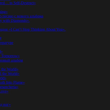
ed… to Self-Destruct»
hing»
ю песню с нового альбома
y with Diamonds».
ии «I Can’t Stop Thinking About You».
#
ературе
d»
n Tomorrow»
 новый альбом
 the World»
 the World»
rld»
th Into Flame»
omancheria»
Love»
д ног»