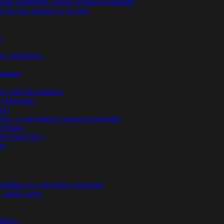
годным событием, аким Астаны Исекешев
ультуры прошел в Астане
у»
л «Believer».
Bedlam»
’s the Revolution»
he Machine»
er»
etry» с грядущего сольного альбома
d Times»
ne Fine Day»
м»
 Bedlam» из грядущего альбома
к «Sick Love»
More».