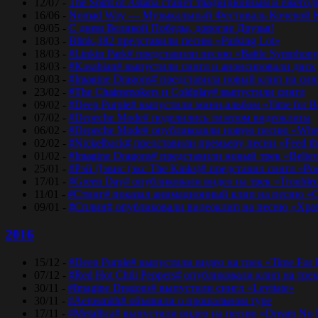
12/07 -
The Spirit of Astana станет традиционным и еже
16/06 -
Nomad Way — Музыкальный Фестиваль Кочевой К
09/05 -
С днем Великой Победы, дорогие Друзья!
18/03 -
Blink-182 представили песню «Parking Lot»
18/03 -
#Linkin Park# представили песню «Bаttlе Sуmphоn
18/03 -
#Kasabian# выпустили сингл и анонсировали диск
09/03 -
#Imagine Dragons# представила новый клип на синг
23/02 -
#The Chainsmokers и Coldplay# выпустили сингл
09/02 -
#Deep Purple# выпустили мини-альбом «Time for 
07/02 -
#Depeche Mode# поделились тизером видеоклипа
06/02 -
#Depeche Mode# опубликоавли новую песню «Where
02/02 -
#Nickelback# представили премьеру песни «Feed t
01/02 -
#Imagine Dragons# представили новый трек «Believ
25/01 -
#Рэй Дэвис (экс The Kinks)# представил сингл «Po
17/01 -
#Green Day# опубликовали видео на трек «Trouble
11/01 -
#Стинг# показал анимационный клип на песню «O
09/01 -
#Сплин# опубликовали видеоклип на песню «Хра
2016
15/12 -
#Deep Purple# выпустили видео на трек «Time For
07/12 -
#Red Hot Chili Peppers# опубликовали клип на тре
30/11 -
#Imagine Dragons# выпустили сингл «Levitate»
30/11 -
#Aerosmith# объявили о прощальном туре
17/11 -
#Metallica# выпустили видео на песню «Dream No 