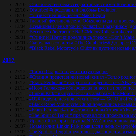
26/10 -
Стал известен режиссёр, который снимет #байопи
22/10 -
Disturbed #представили альбом# Evolution
18/10 -
#5 известнейших песен# Чака Берри
20/04 -
Главный фестиваль лета. Объявлены даты проведени
13/04 -
Всемирный день #рок-н-ролла#! С праздником, дор
27/02 -
Весеннее обострение № 3 #Motor-Roller# в Жести!
29/01 -
#Стинг и Шэгги# поделились треком «Don’t Make 
16/01 -
Скончалась солистка #The Cranberries# Долорес O
15/01 -
#Black Rebel Motorcycle Club# выпустили новый а
2017
27/12 -
#Ринго Старр# получит титул рыцаря
21/12 -
#Сплин# представили новый сингл «Тепло родног
07/12 -
#Franz Ferdinand# выпустили видео на трек Always
21/11 -
#Ноэл Галлахер# обнародовал видео на новую пес
17/11 -
#Linkin Park# выпускает лайв-альбом «One More Lig
07/11 -
#U2# поделились новым синглом — Get Out of Yo
05/11 -
#Black Rebel Motorcycle Club# поделились новым 
01/11 -
#Franz Ferdinand# представили новый трек «Alway
01/11 -
#The Spirit of Tengri# представил три проекта н
21/07 -
Иранский колорит. Группа NIYAZ представила удив
20/07 -
Новый клип Linkin Park появился в день смерти Ч
13/07 -
The Spirit of Tengri представит два концерта все