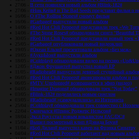
27/06 -
В сети появился новый альбом #Blink-182#
27/06 -
#Ник Кейв# и The Bad Seeds представят фильм о 
16/06 -
О #The Rolling Stones# снимут фильм
16/06 -
#Garbage# выпустили новый альбом
14/06 -
#Red Hot Chili Peppers# представили трек «We Tur
14/06 -
#The Stone Roses# обнародовали сингл “Beautiful T
30/05 -
#Red Hot Chili Peppers# представили новый трек 
25/05 -
#Garbage# опубликовали новый видеоклип
19/05 -
#Океан Ельзи# презентовали альбом «Без меж»
19/05 -
#АукцЫон# выпустили альбом
18/05 -
#Coldplay# обнародовали видео на песню «Up&Up
12/05 -
#Джон Фрушанте# выпустил новый ЕР
11/05 -
#Radiohead# выпустили девятый студийный альбо
06/05 -
#Red Hot Chili Peppers# анонсировали альбом и п
06/05 -
#MTV Unplugged# возвращается в эфир (видео)
04/05 -
#Imagine Dragons# обнародовали трек “Not Today”
03/05 -
#Blink-182# поделились новым синглом
03/05 -
#Radiohead# «самоудалились» из Интернета
25/04 -
#Coldplay# обнародовали трек совместно с Ноэле
22/04 -
Скончался #Принс Роджерс Нельсон#
18/04 -
Эксл Роуз стал новым вокалистом #AC/DC#
15/04 -
Вышел посмертный клип #Дэвида Боуи#
11/04 -
#Боб Дилан# выпустил кавер на Фрэнка Синатру
04/04 -
#Red Hot Chili Peppers# работают над новым альб
31/03 -
В интернете появилась неизданная ранее песня #Д