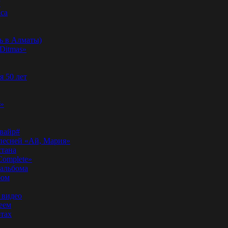
”
аса
ь в Алматы)
Ditmas»
я 50 лет
f»
вайр#
 песней «Ай, Мария»
стана
Complete»
 альбома
бом
 видео
еем
ртах