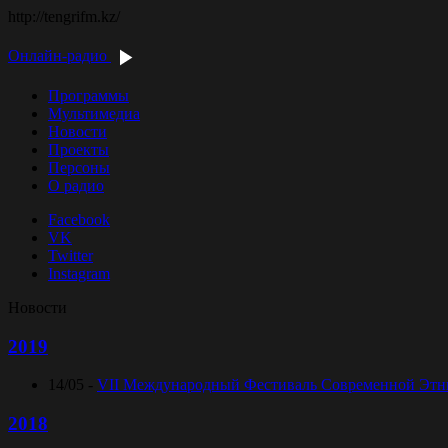
http://tengrifm.kz/
Онлайн-радио
Программы
Мультимедиа
Новости
Проекты
Персоны
О радио
Facebook
VK
Twitter
Instagram
Новости
2019
14/05 -
VII Международный Фестиваль Современной Этниче
2018