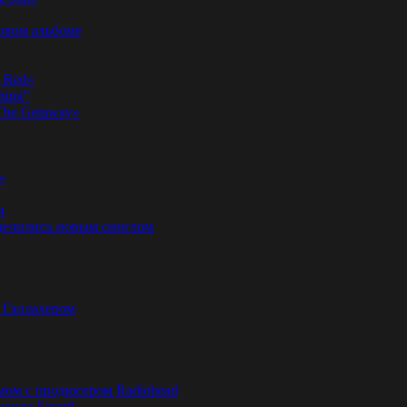
новом альбоме
n Red»
hing”
«The Getaway»
»
м
оделились новым синглом
м Галлахером
омом с продюсером Radiohead
эвида Боуи#