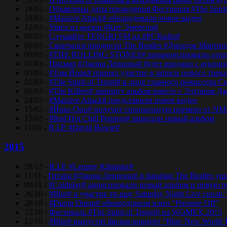
18/03 -
Объявлены даты проведения Фестиваля #The Spirit
18/03 -
#Massive Attack# обнародовали новое видео
12/03 -
Ушёл из жизни #Кит Эмерсон#
09/03 -
Слушайте TENGRI FM на #PCRadio#
09/03 -
Скончался продюсер The Beatles #Джордж Мартин
09/03 -
#THE ROLLING STONES# проанонсировали откры
07/03 -
Письмо #Джона Леннона# будет продано с аукцио
05/03 -
#Том Йорк# принял участие в записи нового трек
02/03 -
#The Spirit of Tengri# в лице главного режиссер
01/03 -
#The Killers# запишут альбом вместе с Элтоном Д
24/02 -
#Massive Attack# представили новое видео
15/02 -
#Йоко Оно# получит специальную премию от NM
15/02 -
#Red Hot Chili Peppers# записали новый альбом
11/01 -
R.I.P. #David Bowie#
2015
28/12 -
R.I.P. #Lemmy Kilmister#
11/11 -
Гитара #Джона Леннона# и барабан The Beatles уш
09/11 -
#Coldplay# анонсировали новый альбом и новую 
26/10 -
#Blur# и участик тв-шоу Saturday Night Live спели 
26/10 -
#Duran Duran# обнародовали клип “Pressure Off”
22/10 -
Фестиваль #The Spirit of Tengri# на WOMEX 2015
21/10 -
#Blur# выпустят фильм-концерт “Blur: New World 