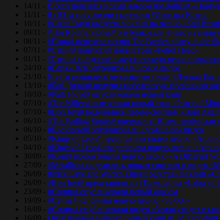
14/11 -
В сети появился новый альбом #Metallica# «Hardwir
11/11 -
На 83-м году жизни скончался #Леонард Коэн#.
10/11 -
#Green Day# выпустили клип на песню «Still Breat
09/11 -
#The Rolling Stones# опубликовали видео на перву
08/11 -
#Пинк# перепела песню The Beatles «Lucy in the Sk
07/11 -
#Стинг# выпустил новый трек «Petrol Head».
01/11 -
#Стинг# представил акустическую версию композиц
24/10 -
#Blink-182# опубликовали новое видео
21/10 -
В сети появились неизданные треки #Дэвида Боуи
13/10 -
#Боб Дилан# получил нобелевскую премию по лит
10/10 -
#Pink Floyd# опубликовали новый клип
07/10 -
#The Killers# выпустили новый трек «Peace of Min
07/10 -
#Bon Jovi# поделились промо-синглом «Born Agai
06/10 -
#The Rolling Stones# впервые за 10 лет пообещали
06/10 -
#Radiohead# опубликовали «домашнее» видео
05/10 -
#Kings of Leon# представили видео песню «Around
04/10 -
#Kings of Leon# представили новую песню «Around
30/09 -
#Korn# презентовали новую песню «A Different Wo
27/09 -
#Metallica# поделились новым синглом и видео «Mo
26/09 -
#Nick Cave and Warren Ellis# представили клип «C
26/09 -
#Bon Jovi# представили на iTunes сингл «Labor of 
23/09 -
#Сплин# опубликовали новый альбом
19/09 -
#Стинг# исполнил новую песню «50,000»
16/09 -
#Сплин# опубликовали видео «Земля уходит из-по
16/09 -
Опубликован анимационный клип #Led Zeppelin#