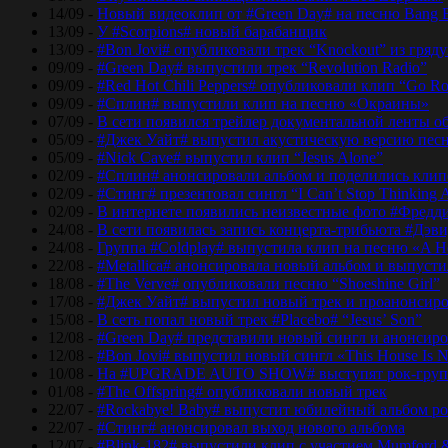
14/09 -
Новый видеоклип от #Green Day# на песню Bang 
13/09 -
У #Scorpions# новый барабанщик
13/09 -
#Bon Jovi# опубликовали трек “Knockout” из гряд
09/09 -
#Green Day# выпустили трек “Revolution Radio”
09/09 -
#Red Hot Chili Peppers# опубликовали клип “Go Ro
09/09 -
#Сплин# выпустили клип на песню «Окраины»
07/09 -
В сети появился трейлер документальной ленты об
05/09 -
#Джек Уайт# выпустил акустическую версию песн
05/09 -
#Nick Cave# выпустил клип “Jesus Alone”
02/09 -
#Сплин# анонсировали альбом и поделились кли
02/09 -
#Стинг# презентовал сингл “I Can’t Stop Thinking 
02/09 -
В интернете появились неизвестные фото #Фред
24/08 -
В сети появилась запись концерта-трибьюта #Дэв
24/08 -
Группа #Coldplay# выпустила клип на песню «A He
22/08 -
#Metallica# анонсировала новый альбом и выпусти
18/08 -
#The Verve# опубликовали песню “Shoeshine Girl”
17/08 -
#Джек Уайт# выпустил новый трек и проанонсиро
15/08 -
В сеть попал новый трек #Placebo# “Jesus’ Son”
12/08 -
#Green Day# представили новый сингл и анонсир
12/08 -
#Bon Jovi# выпустил новый сингл «This House Is No
10/08 -
На #UPGRADE AUTO SHOW# выступят рок-групп
01/08 -
#The Offspring# опубликовали новый трек
22/07 -
#Rockabye! Baby# выпустит юбилейный альбом рок
22/07 -
#Стинг# анонсировал выход нового альбома
12/07 -
#Blink-182# выпустили клип с участием Mumford 