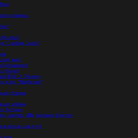
Bang
ущего альбома
bot”
 #Oasis #
и “Carolina Drama”
пом
About You”
ди Меркьюри#
иду Боуи#
ad Full Of Dreams»
ла клип “Hardwired”
вал сборник
овали альбом
t for Sale»
ы проекта «На Вершине Тенгри»
-каверов для детей
& Sons