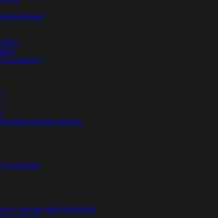
новом альбоме
n Red»
hing”
«The Getaway»
»
м
оделились новым синглом
м Галлахером
омом с продюсером Radiohead
эвида Боуи#