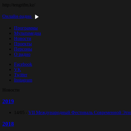
http://tengrifm.kz/
Онлайн-радио
Программы
Мультимедиа
Новости
Проекты
Персоны
О радио
Facebook
VK
Twitter
Instagram
Новости
2019
14/05 -
VII Международный Фестиваль Современной Этниче
2018