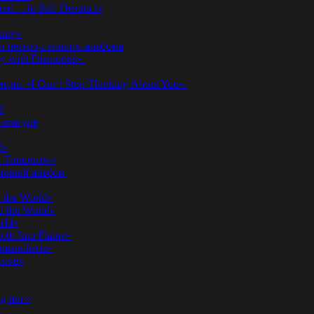
ed… to Self-Destruct»
hing»
ю песню с нового альбома
y with Diamonds».
ии «I Can’t Stop Thinking About You».
#
ературе
d»
n Tomorrow»
 новый альбом
 the World»
 the World»
rld»
th Into Flame»
omancheria»
Love»
д ног»