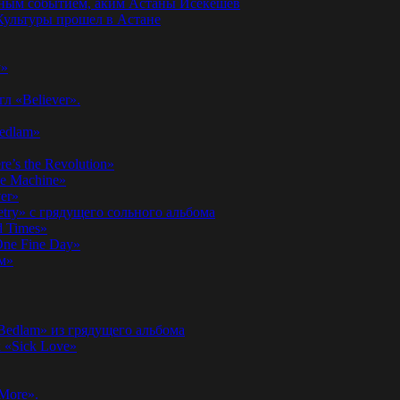
годным событием, аким Астаны Исекешев
ультуры прошел в Астане
у»
л «Believer».
Bedlam»
’s the Revolution»
he Machine»
er»
etry» с грядущего сольного альбома
d Times»
ne Fine Day»
м»
 Bedlam» из грядущего альбома
к «Sick Love»
More».