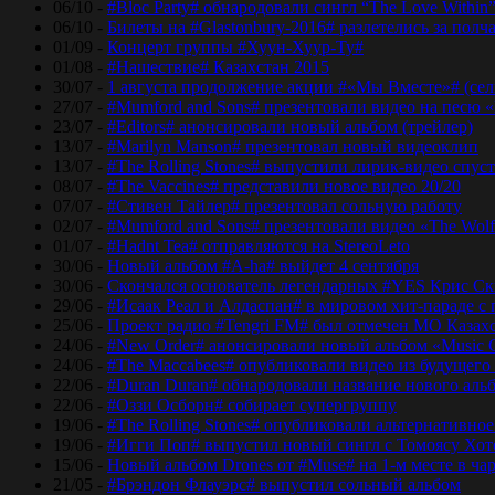
06/10 -
#Bloc Party# обнародовали сингл “The Love Within
06/10 -
Билеты на #Glastonbury-2016# разлетелись за полч
01/09 -
Концерт группы #Хуун-Хуур-Ту#
01/08 -
#Нашествие# Казахстан 2015
30/07 -
1 августа продолжение акции #«Мы Вместе»# (сел
27/07 -
#Mumford and Sons# презентовали видео на песю «
23/07 -
#Editors# анонсировали новый альбом (трейлер)
13/07 -
#Marilyn Manson# презентовал новый видеоклип
13/07 -
#The Rolling Stones# выпустили лирик-видео спуст
08/07 -
#The Vaccines# представили новое видео 20/20
07/07 -
#Стивен Тайлер# презентовал сольную работу
02/07 -
#Mumford and Sons# презентовали видео «The Wol
01/07 -
#Hadnt Tea# отправляются на StereoLeto
30/06 -
Новый альбом #A-ha# выйдет 4 сентября
30/06 -
Скончался основатель легендарных #YES Крис Ск
29/06 -
#Исаак Реал и Алдаспан# в мировом хит-параде с
25/06 -
Проект радио #Tengri FM# был отмечен МО Казах
24/06 -
#New Order# анонсировали новый альбом «Music 
24/06 -
#The Maccabees# опубликовали видео из будущего
22/06 -
#Duran Duran# обнародовали название нового аль
22/06 -
#Оззи Осборн# собирает супергруппу
19/06 -
#The Rolling Stones# опубликовали альтернативное
19/06 -
#Игги Поп# выпустил новый сингл с Томоясу Хот
15/06 -
Новый альбом Drones от #Muse# на 1-м месте в ча
21/05 -
#Брэндон Флауэрс# выпустил сольный альбом