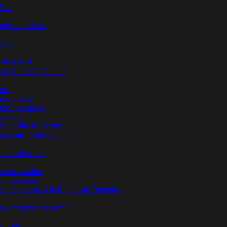
Bang
ущего альбома
bot”
 #Oasis #
и “Carolina Drama”
пом
About You”
ди Меркьюри#
иду Боуи#
ad Full Of Dreams»
ла клип “Hardwired”
вал сборник
овали альбом
t for Sale»
ы проекта «На Вершине Тенгри»
-каверов для детей
& Sons