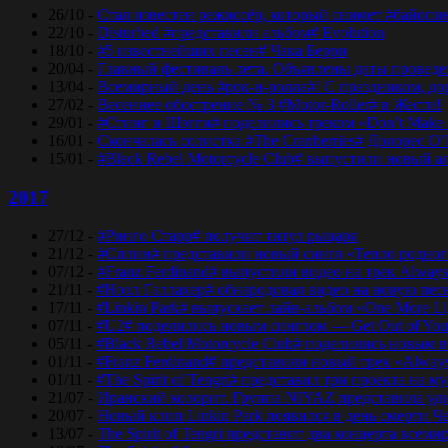
26/10 -
Стал известен режиссёр, который снимет #байопи
22/10 -
Disturbed #представили альбом# Evolution
18/10 -
#5 известнейших песен# Чака Берри
20/04 -
Главный фестиваль лета. Объявлены даты проведени
13/04 -
Всемирный день #рок-н-ролла#! С праздником, дор
27/02 -
Весеннее обострение № 3 #Motor-Roller# в Жести!
29/01 -
#Стинг и Шэгги# поделились треком «Don’t Make 
16/01 -
Скончалась солистка #The Cranberries# Долорес O
15/01 -
#Black Rebel Motorcycle Club# выпустили новый а
2017
27/12 -
#Ринго Старр# получит титул рыцаря
21/12 -
#Сплин# представили новый сингл «Тепло родног
07/12 -
#Franz Ferdinand# выпустили видео на трек Always
21/11 -
#Ноэл Галлахер# обнародовал видео на новую пес
17/11 -
#Linkin Park# выпускает лайв-альбом «One More Lig
07/11 -
#U2# поделились новым синглом — Get Out of Yo
05/11 -
#Black Rebel Motorcycle Club# поделились новым 
01/11 -
#Franz Ferdinand# представили новый трек «Alway
01/11 -
#The Spirit of Tengri# представил три проекта н
21/07 -
Иранский колорит. Группа NIYAZ представила удив
20/07 -
Новый клип Linkin Park появился в день смерти Ч
13/07 -
The Spirit of Tengri представит два концерта все