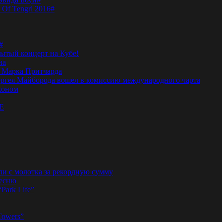
 Of Tengri 2016#
#
тый концерт на Кубе!
на
а Марка Притчарда
а Сергея Майборода вошел в комиссию международного чарта
жоном
E
ли с молотка за рекордную сумму
песню
“Park Life”
Towers”