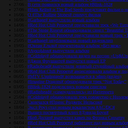
27/06 -
В сети появился новый альбом #Blink-182#
27/06 -
#Ник Кейв# и The Bad Seeds представят фильм о 
16/06 -
О #The Rolling Stones# снимут фильм
16/06 -
#Garbage# выпустили новый альбом
14/06 -
#Red Hot Chili Peppers# представили трек «We Tur
14/06 -
#The Stone Roses# обнародовали сингл “Beautiful T
30/05 -
#Red Hot Chili Peppers# представили новый трек 
25/05 -
#Garbage# опубликовали новый видеоклип
19/05 -
#Океан Ельзи# презентовали альбом «Без меж»
19/05 -
#АукцЫон# выпустили альбом
18/05 -
#Coldplay# обнародовали видео на песню «Up&Up
12/05 -
#Джон Фрушанте# выпустил новый ЕР
11/05 -
#Radiohead# выпустили девятый студийный альбо
06/05 -
#Red Hot Chili Peppers# анонсировали альбом и п
06/05 -
#MTV Unplugged# возвращается в эфир (видео)
04/05 -
#Imagine Dragons# обнародовали трек “Not Today”
03/05 -
#Blink-182# поделились новым синглом
03/05 -
#Radiohead# «самоудалились» из Интернета
25/04 -
#Coldplay# обнародовали трек совместно с Ноэле
22/04 -
Скончался #Принс Роджерс Нельсон#
18/04 -
Эксл Роуз стал новым вокалистом #AC/DC#
15/04 -
Вышел посмертный клип #Дэвида Боуи#
11/04 -
#Боб Дилан# выпустил кавер на Фрэнка Синатру
04/04 -
#Red Hot Chili Peppers# работают над новым альб
31/03 -
В интернете появилась неизданная ранее песня #Д