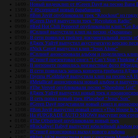
14/09 -
Новый видеоклип от #Green Day# на песню Bang 
13/09 -
У #Scorpions# новый барабанщик
13/09 -
#Bon Jovi# опубликовали трек “Knockout” из гряд
09/09 -
#Green Day# выпустили трек “Revolution Radio”
09/09 -
#Red Hot Chili Peppers# опубликовали клип “Go Ro
09/09 -
#Сплин# выпустили клип на песню «Окраины»
07/09 -
В сети появился трейлер документальной ленты об
05/09 -
#Джек Уайт# выпустил акустическую версию песн
05/09 -
#Nick Cave# выпустил клип “Jesus Alone”
02/09 -
#Сплин# анонсировали альбом и поделились кли
02/09 -
#Стинг# презентовал сингл “I Can’t Stop Thinking 
02/09 -
В интернете появились неизвестные фото #Фред
24/08 -
В сети появилась запись концерта-трибьюта #Дэв
24/08 -
Группа #Coldplay# выпустила клип на песню «A He
22/08 -
#Metallica# анонсировала новый альбом и выпусти
18/08 -
#The Verve# опубликовали песню “Shoeshine Girl”
17/08 -
#Джек Уайт# выпустил новый трек и проанонсиро
15/08 -
В сеть попал новый трек #Placebo# “Jesus’ Son”
12/08 -
#Green Day# представили новый сингл и анонсир
12/08 -
#Bon Jovi# выпустил новый сингл «This House Is No
10/08 -
На #UPGRADE AUTO SHOW# выступят рок-групп
01/08 -
#The Offspring# опубликовали новый трек
22/07 -
#Rockabye! Baby# выпустит юбилейный альбом рок
22/07 -
#Стинг# анонсировал выход нового альбома
12/07 -
#Blink-182# выпустили клип с участием Mumford 