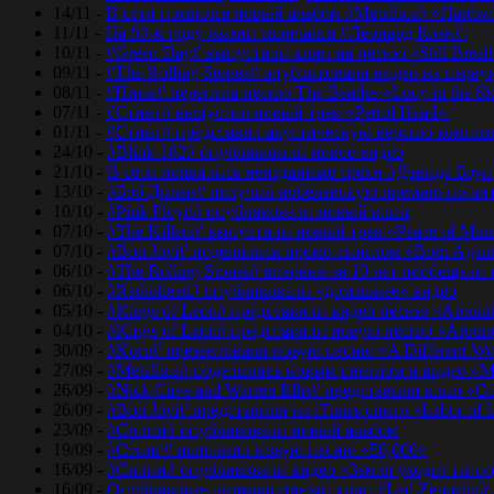
14/11 -
В сети появился новый альбом #Metallica# «Hardwir
11/11 -
На 83-м году жизни скончался #Леонард Коэн#.
10/11 -
#Green Day# выпустили клип на песню «Still Breat
09/11 -
#The Rolling Stones# опубликовали видео на перву
08/11 -
#Пинк# перепела песню The Beatles «Lucy in the Sk
07/11 -
#Стинг# выпустил новый трек «Petrol Head».
01/11 -
#Стинг# представил акустическую версию композиц
24/10 -
#Blink-182# опубликовали новое видео
21/10 -
В сети появились неизданные треки #Дэвида Боуи
13/10 -
#Боб Дилан# получил нобелевскую премию по лит
10/10 -
#Pink Floyd# опубликовали новый клип
07/10 -
#The Killers# выпустили новый трек «Peace of Min
07/10 -
#Bon Jovi# поделились промо-синглом «Born Agai
06/10 -
#The Rolling Stones# впервые за 10 лет пообещали
06/10 -
#Radiohead# опубликовали «домашнее» видео
05/10 -
#Kings of Leon# представили видео песню «Around
04/10 -
#Kings of Leon# представили новую песню «Around
30/09 -
#Korn# презентовали новую песню «A Different Wo
27/09 -
#Metallica# поделились новым синглом и видео «Mo
26/09 -
#Nick Cave and Warren Ellis# представили клип «C
26/09 -
#Bon Jovi# представили на iTunes сингл «Labor of 
23/09 -
#Сплин# опубликовали новый альбом
19/09 -
#Стинг# исполнил новую песню «50,000»
16/09 -
#Сплин# опубликовали видео «Земля уходит из-по
16/09 -
Опубликован анимационный клип #Led Zeppelin#