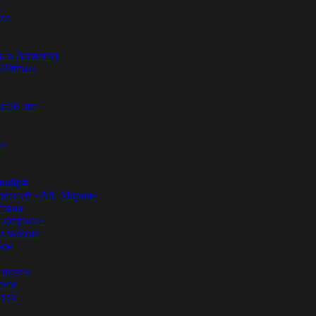
”
аса
ь в Алматы)
Ditmas»
я 50 лет
f»
вайр#
 песней «Ай, Мария»
стана
Complete»
 альбома
бом
 видео
еем
ртах