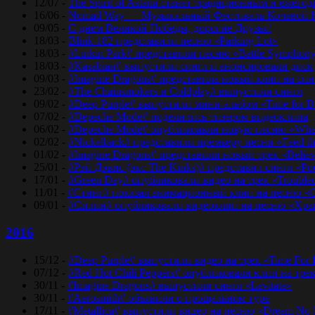
12/07 -
The Spirit of Astana станет традиционным и еже
16/06 -
Nomad Way — Музыкальный Фестиваль Кочевой К
09/05 -
С днем Великой Победы, дорогие Друзья!
18/03 -
Blink-182 представили песню «Parking Lot»
18/03 -
#Linkin Park# представили песню «Bаttlе Sуmphоn
18/03 -
#Kasabian# выпустили сингл и анонсировали диск
09/03 -
#Imagine Dragons# представила новый клип на синг
23/02 -
#The Chainsmokers и Coldplay# выпустили сингл
09/02 -
#Deep Purple# выпустили мини-альбом «Time for 
07/02 -
#Depeche Mode# поделились тизером видеоклипа
06/02 -
#Depeche Mode# опубликоавли новую песню «Where
02/02 -
#Nickelback# представили премьеру песни «Feed t
01/02 -
#Imagine Dragons# представили новый трек «Believ
25/01 -
#Рэй Дэвис (экс The Kinks)# представил сингл «Po
17/01 -
#Green Day# опубликовали видео на трек «Trouble
11/01 -
#Стинг# показал анимационный клип на песню «O
09/01 -
#Сплин# опубликовали видеоклип на песню «Хра
2016
15/12 -
#Deep Purple# выпустили видео на трек «Time For
07/12 -
#Red Hot Chili Peppers# опубликовали клип на тре
30/11 -
#Imagine Dragons# выпустили сингл «Levitate»
30/11 -
#Aerosmith# объявили о прощальном туре
17/11 -
#Metallica# выпустили видео на песню «Dream No 