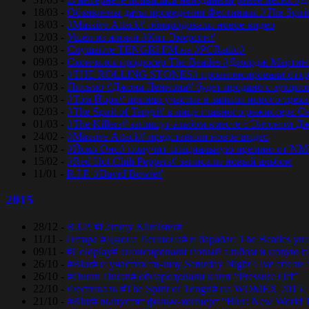
18/03 -
Объявлены даты проведения Фестиваля #The Spirit
18/03 -
#Massive Attack# обнародовали новое видео
12/03 -
Ушёл из жизни #Кит Эмерсон#
09/03 -
Слушайте TENGRI FM на #PCRadio#
09/03 -
Скончался продюсер The Beatles #Джордж Мартин
09/03 -
#THE ROLLING STONES# проанонсировали откры
07/03 -
Письмо #Джона Леннона# будет продано с аукцио
05/03 -
#Том Йорк# принял участие в записи нового трек
02/03 -
#The Spirit of Tengri# в лице главного режиссер
01/03 -
#The Killers# запишут альбом вместе с Элтоном Д
24/02 -
#Massive Attack# представили новое видео
15/02 -
#Йоко Оно# получит специальную премию от NM
15/02 -
#Red Hot Chili Peppers# записали новый альбом
11/01 -
R.I.P. #David Bowie#
2015
28/12 -
R.I.P. #Lemmy Kilmister#
11/11 -
Гитара #Джона Леннона# и барабан The Beatles уш
09/11 -
#Coldplay# анонсировали новый альбом и новую 
26/10 -
#Blur# и участик тв-шоу Saturday Night Live спели 
26/10 -
#Duran Duran# обнародовали клип “Pressure Off”
22/10 -
Фестиваль #The Spirit of Tengri# на WOMEX 2015
21/10 -
#Blur# выпустят фильм-концерт “Blur: New World 