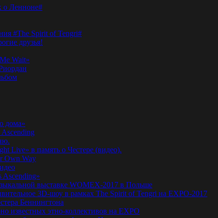
к о Ленноне#
я #The Spirit of Tengri#
огие друзья!
Me Wait»
’Риордан
льбом
о дома»
 Ascending
ню.
ht Live» в память о Честере (видео).
ur Own Way
видео
s Ascending»
а музыкальной выставке WOMEX-2017 в Польше
ительное 3D-шоу в рамках The Spirit of Tengri на EXPO-2017
естера Беннингтона
мирно известных этно-коллективов на EXPO