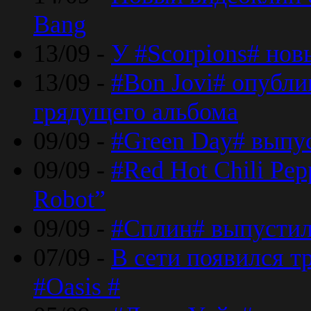
Bang
13/09 -
У #Scorpions# но
13/09 -
#Bon Jovi# опубли
грядущего альбома
09/09 -
#Green Day# выпус
09/09 -
#Red Hot Chili Pe
Robot”
09/09 -
#Сплин# выпустил
07/09 -
В сети появился т
#Oasis #