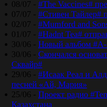
08/07 -
#The Vaccines# пр
07/07 -
#Стивен Тайлер# 
02/07 -
#Mumford and Sons
01/07 -
#Hadnt Tea# отпра
30/06 -
Новый альбом #A-
30/06 -
Скончался основа
Сквайр#
29/06 -
#Исаак Реал и Алд
песней «Ай, Мария»
25/06 -
Проект радио #Te
Казахстана