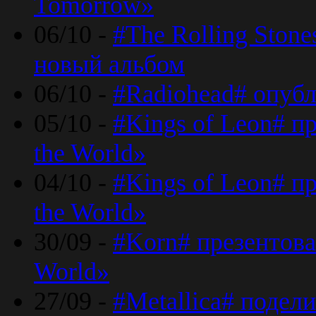
Tomorrow»
06/10 -
#The Rolling Ston
новый альбом
06/10 -
#Radiohead# опуб
05/10 -
#Kings of Leon# п
the World»
04/10 -
#Kings of Leon# п
the World»
30/09 -
#Korn# презентова
World»
27/09 -
#Metallica# подел