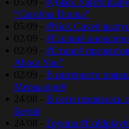
05/09 -
#Джек Уайт# выпу
“Carolina Drama”
05/09 -
#Nick Cave# выпус
02/09 -
#Сплин# анонсиро
02/09 -
#Стинг# презентова
About You”
02/09 -
В интернете появ
Меркьюри#
24/08 -
В сети появилась 
Боуи#
24/08 -
Группа #Coldplay#