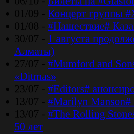
06/10 -
Билеты на #Glasto
01/09 -
Концерт группы #
01/08 -
#Нашествие# Каза
30/07 -
1 августа продолж
Алматы)
27/07 -
#Mumford and Sons
«Ditmas»
23/07 -
#Editors# анонсир
13/07 -
#Marilyn Manson#
13/07 -
#The Rolling Ston
50 лет