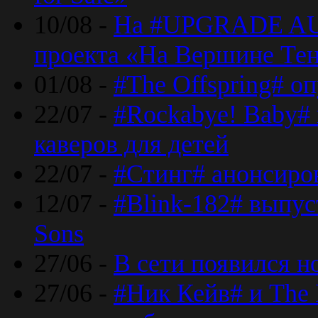
10/08 -
На #UPGRADE AU
проекта «На Вершине Те
01/08 -
#The Offspring# о
22/07 -
#Rockabye! Baby#
каверов для детей
22/07 -
#Стинг# анонсиро
12/07 -
#Blink-182# выпу
Sons
27/06 -
В сети появился н
27/06 -
#Ник Кейв# и The 