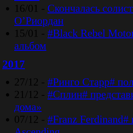
16/01 -
Скончалась солист
O’Риордан
15/01 -
#Black Rebel Moto
альбом
2017
27/12 -
#Ринго Старр# по
21/12 -
#Сплин# представ
дома»
07/12 -
#Franz Ferdinand#
Ascending