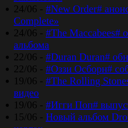
24/06 -
#New Order# анон
Complete»
24/06 -
#The Maccabees# о
альбома
22/06 -
#Duran Duran# обн
22/06 -
#Оззи Осборн# со
19/06 -
#The Rolling Ston
видео
19/06 -
#Игги Поп# выпус
15/06 -
Новый альбом Dron