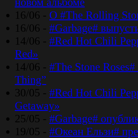
новом альбоме
16/06 -
О #The Rolling St
16/06 -
#Garbage# выпуст
14/06 -
#Red Hot Chili Pe
Red»
14/06 -
#The Stone Roses# 
Thing”
30/05 -
#Red Hot Chili Pe
Getaway»
25/05 -
#Garbage# опубли
19/05 -
#Океан Ельзи# пре