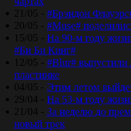
чартах
21/05 -
#Брэндон Флауэрс
20/05 -
#Muse# поделилис
15/05 -
На 90-м году жиз
#Би Би Кинг#
12/05 -
#Blur# выпустили
пластинке
04/05 -
Этим летом выйде
29/04 -
На 53-м году жиз
21/04 -
За неделю до прем
новый трек