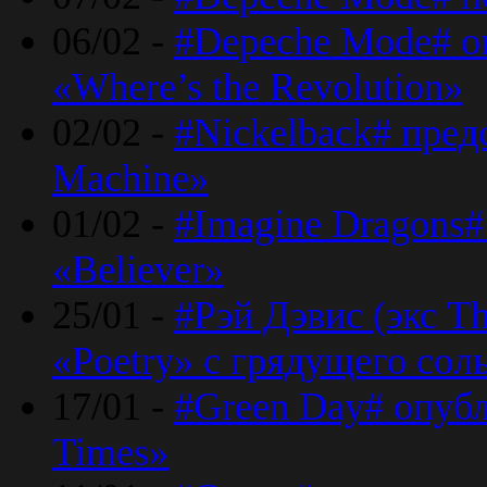
06/02 -
#Depeche Mode# о
«Where’s the Revolution»
02/02 -
#Nickelback# пред
Machine»
01/02 -
#Imagine Dragons#
«Believer»
25/01 -
#Рэй Дэвис (экс T
«Poetry» с грядущего сол
17/01 -
#Green Day# опубл
Times»