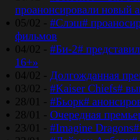
проанонсировали новый 
05/02 -
#Слэш# проаносир
фильмов
04/02 -
#Би-2# представил
16+»
04/02 -
Долгожданная прем
03/02 -
#Kaiser Chiefs# в
28/01 -
#Бьорк# анонсиров
28/01 -
Очередная премьер
23/01 -
#Imagine Dragons#