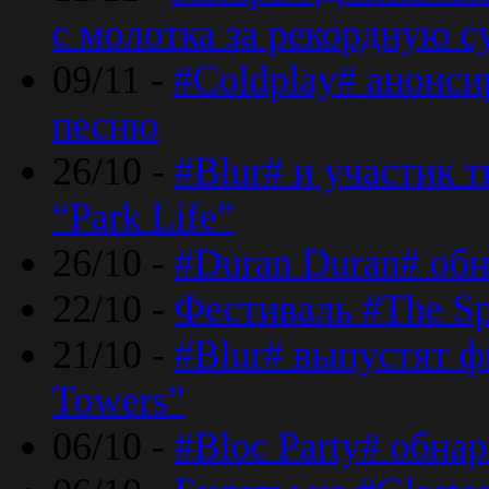
с молотка за рекордную 
09/11 -
#Coldplay# анонси
песню
26/10 -
#Blur# и участик т
“Park Life”
26/10 -
#Duran Duran# обн
22/10 -
Фестиваль #The Sp
21/10 -
#Blur# выпустят ф
Towers”
06/10 -
#Bloc Party# обна