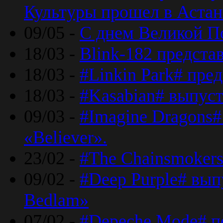
Культуры прошел в Астан
09/05 -
С днем Великой П
18/03 -
Blink-182 предста
18/03 -
#Linkin Park# пре
18/03 -
#Kasabian# выпуст
09/03 -
#Imagine Dragons#
«Believer».
23/02 -
#The Chainsmokers
09/02 -
#Deep Purple# вып
Bedlam»
07/02 -
#Depeche Mode# п