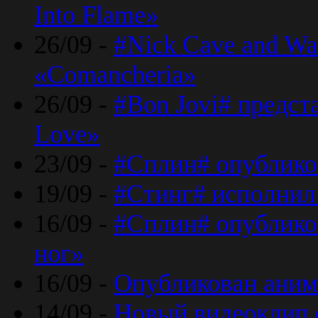
Into Flame»
26/09 -
#Nick Cave and Wa
«Comancheria»
26/09 -
#Bon Jovi# предста
Love»
23/09 -
#Сплин# опублико
19/09 -
#Стинг# исполнил
16/09 -
#Сплин# опубликов
ног»
16/09 -
Опубликован аним
14/09 -
Новый видеоклип 