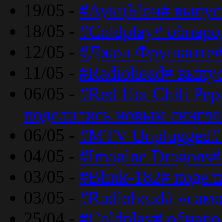
19/05 -
#АукцЫон# выпус
18/05 -
#Coldplay# обнар
12/05 -
#Джон Фрушанте#
11/05 -
#Radiohead# выпу
06/05 -
#Red Hot Chili Pe
поделились новым сингл
06/05 -
#MTV Unplugged# 
04/05 -
#Imagine Dragons#
03/05 -
#Blink-182# поде
03/05 -
#Radiohead# «само
25/04 -
#Coldplay# обнаро