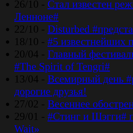
26/10 -
Стал известен реж
Ленноне#
22/10 -
Disturbed #предст
18/10 -
#5 известнейших п
20/04 -
Главный фестивал
#The Spirit of Tengri#
13/04 -
Всемирный день #р
дорогие друзья!
27/02 -
Весеннее обострен
29/01 -
#Стинг и Шэгги# 
Wait»