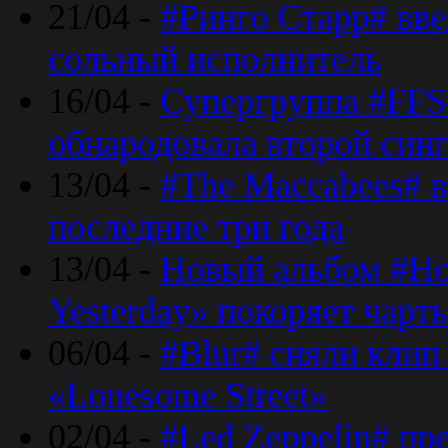
21/04 -
#Ринго Старр# вве
сольный исполнитель
16/04 -
Супергруппа #FFS#
обнародовала второй син
13/04 -
#The Maccabees# в
последние три года
13/04 -
Новый альбом #Но
Yesterday» покоряет чарт
06/04 -
#Blur# сняли клип
«Lonesome Street»
02/04 -
#Led Zeppelin# пр