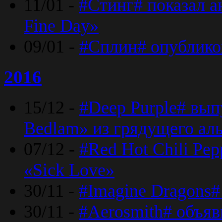
11/01 -
#Стинг# показал 
Fine Day»
09/01 -
#Сплин# опублико
2016
15/12 -
#Deep Purple# вып
Bedlam» из грядущего ал
07/12 -
#Red Hot Chili Pep
«Sick Love»
30/11 -
#Imagine Dragons#
30/11 -
#Aerosmith# объяв