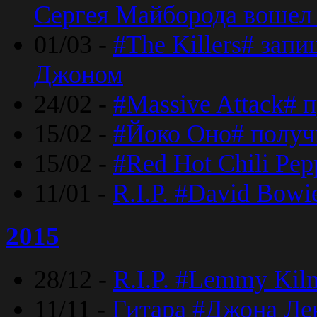
Сергея Майборода вошел 
01/03 -
#The Killers# зап
Джоном
24/02 -
#Massive Attack# 
15/02 -
#Йоко Оно# полу
15/02 -
#Red Hot Chili Pe
11/01 -
R.I.P. #David Bowi
2015
28/12 -
R.I.P. #Lemmy Kilm
11/11 -
Гитара #Джона Лен