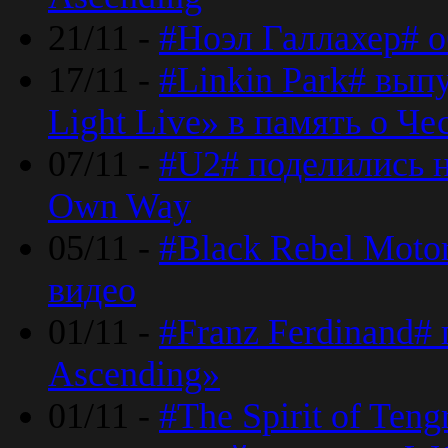
21/11 -
#Ноэл Галлахер# о
17/11 -
#Linkin Park# вып
Light Live» в память о Че
07/11 -
#U2# поделились н
Own Way
05/11 -
#Black Rebel Moto
видео
01/11 -
#Franz Ferdinand#
Ascending»
01/11 -
#The Spirit of Ten