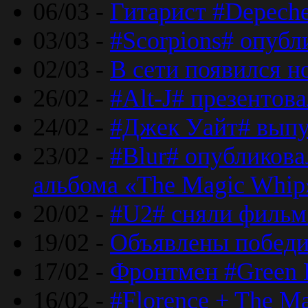
06/03 -
Гитарист #Depech
03/03 -
#Scorpions# опубл
02/03 -
В сети появился н
26/02 -
#Alt-J# презентова
24/02 -
#Джек Уайт# выпу
23/02 -
#Blur# опубликова
альбома «The Magic Whip
20/02 -
#U2# сняли фильм 
19/02 -
Объявлены побед
17/02 -
Фронтмен #Green 
16/02 -
#Florence + The M