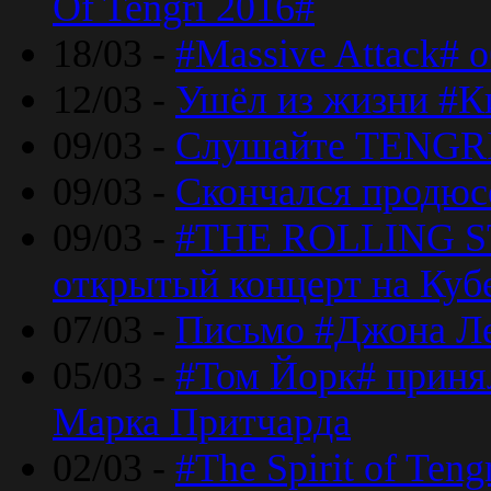
Of Tengri 2016#
18/03 -
#Massive Attack# 
12/03 -
Ушёл из жизни #К
09/03 -
Слушайте TENGRI
09/03 -
Скончался продюс
09/03 -
#THE ROLLING S
открытый концерт на Куб
07/03 -
Письмо #Джона Ле
05/03 -
#Том Йорк# принял
Марка Притчарда
02/03 -
#The Spirit of Ten