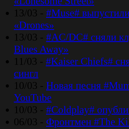
«Lonesome Street»
13/03 -
#Muse# выпустили
«Drones»
13/03 -
#AC/DC# сняли клу
Blues Away»
11/03 -
#Kaiser Chiefs# с
сингл
10/03 -
Новая песня #Mumf
YouTube
10/03 -
#Coldplay# опубли
06/03 -
Фронтмен #The Kil