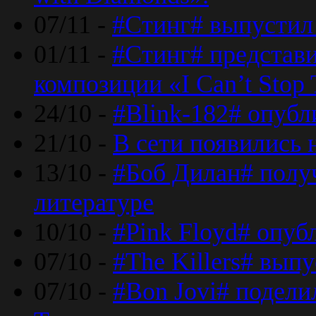
07/11 -
#Стинг# выпустил 
01/11 -
#Стинг# представ
композиции «I Can’t Stop 
24/10 -
#Blink-182# опубл
21/10 -
В сети появились 
13/10 -
#Боб Дилан# полу
литературе
10/10 -
#Pink Floyd# опуб
07/10 -
#The Killers# вып
07/10 -
#Bon Jovi# подели