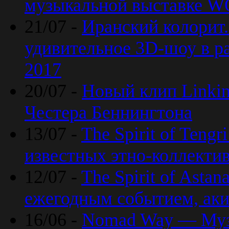
музыкальной выставке 
21/07 -
Иранский колорит
удивительное 3D-шоу в ра
2017
20/07 -
Новый клип Linkin
Честера Беннингтона
13/07 -
The Spirit of Teng
известных этно-коллекти
12/07 -
The Spirit of Asta
ежегодным событием, ак
16/06 -
Nomad Way — Муз