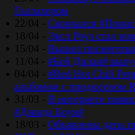
Галлахером
22/04 -
Скончался #Принс
18/04 -
Эксл Роуз стал н
15/04 -
Вышел посмертный
11/04 -
#Боб Дилан# выпу
04/04 -
#Red Hot Chili Pe
альбомом с продюсером R
31/03 -
В интернете появи
#Дэвида Боуи#
18/03 -
Объявлены даты пр