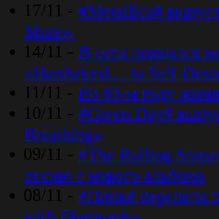
17/11 -
#Metallica# выпус
More».
14/11 -
В сети появился н
«Hardwired… to Self-Destr
11/11 -
На 83-м году жизн
10/11 -
#Green Day# выпус
Breathing»
09/11 -
#The Rolling Ston
песню с нового альбома
08/11 -
#Пинк# перепела п
with Diamonds».