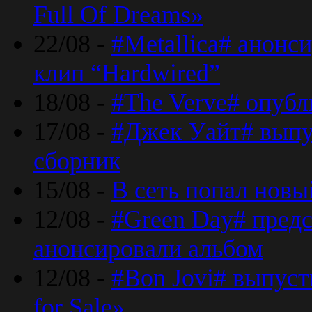
Full Of Dreams»
22/08 -
#Metallica# анонс
клип “Hardwired”
18/08 -
#The Verve# опубл
17/08 -
#Джек Уайт# выпу
сборник
15/08 -
В сеть попал новый
12/08 -
#Green Day# предс
анонсировали альбом
12/08 -
#Bon Jovi# выпуст
for Sale»