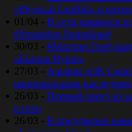
«Physical Graffiti» и инт
01/04 -
В сети появился к
#Smashing Pumpkins#
30/03 -
#Мартин Гор# вып
«Europa Hymn»
27/03 -
Альбом «OK Compu
национальным наследием
26/03 -
Первый сингл из а
в сети
26/03 -
В преддверие ново