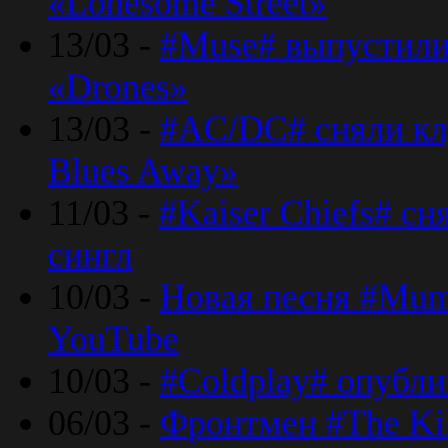
«Lonesome Street»
13/03 -
#Muse# выпустили
«Drones»
13/03 -
#AC/DC# сняли клу
Blues Away»
11/03 -
#Kaiser Chiefs# с
сингл
10/03 -
Новая песня #Mumf
YouTube
10/03 -
#Coldplay# опубли
06/03 -
Фронтмен #The Kil