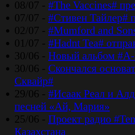
08/07 -
#The Vaccines# пр
07/07 -
#Стивен Тайлер# 
02/07 -
#Mumford and Sons
01/07 -
#Hadnt Tea# отпра
30/06 -
Новый альбом #A-
30/06 -
Скончался основа
Сквайр#
29/06 -
#Исаак Реал и Алд
песней «Ай, Мария»
25/06 -
Проект радио #Te
Казахстана