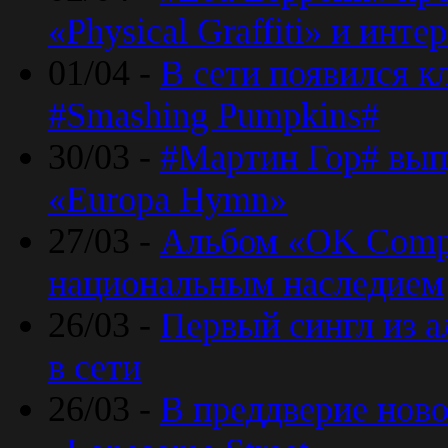
«Physical Graffiti» и инт
01/04 -
В сети появился к
#Smashing Pumpkins#
30/03 -
#Мартин Гор# вып
«Europa Hymn»
27/03 -
Альбом «OK Compu
национальным наследием
26/03 -
Первый сингл из а
в сети
26/03 -
В преддверие ново