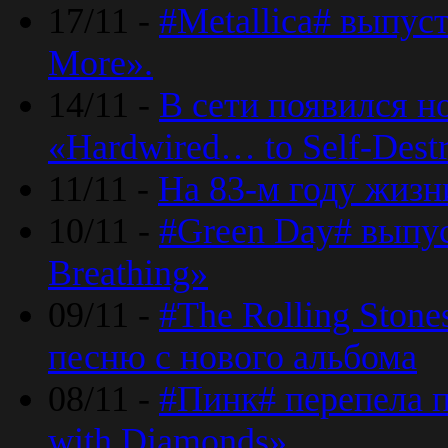
17/11 -
#Metallica# выпус
More».
14/11 -
В сети появился н
«Hardwired… to Self-Destr
11/11 -
На 83-м году жизн
10/11 -
#Green Day# выпус
Breathing»
09/11 -
#The Rolling Ston
песню с нового альбома
08/11 -
#Пинк# перепела п
with Diamonds».