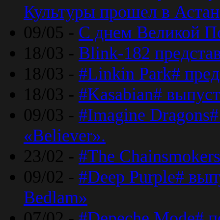
Культуры прошел в Астан
09/05 -
С днем Великой П
18/03 -
Blink-182 предста
18/03 -
#Linkin Park# пре
18/03 -
#Kasabian# выпуст
09/03 -
#Imagine Dragons#
«Believer».
23/02 -
#The Chainsmokers
09/02 -
#Deep Purple# вып
Bedlam»
07/02 -
#Depeche Mode# п