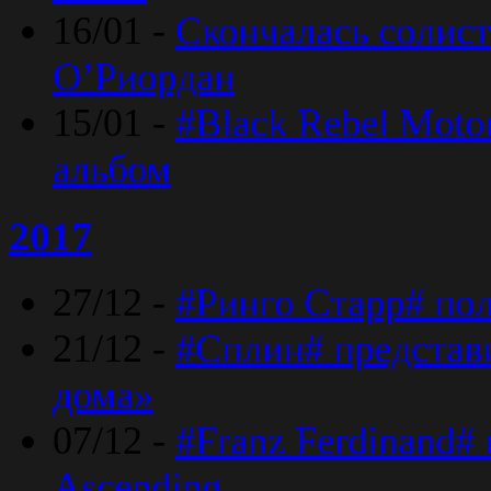
16/01 -
Скончалась солист
O’Риордан
15/01 -
#Black Rebel Moto
альбом
2017
27/12 -
#Ринго Старр# по
21/12 -
#Сплин# представ
дома»
07/12 -
#Franz Ferdinand#
Ascending