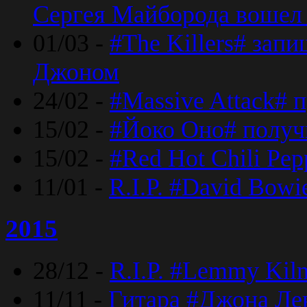
Сергея Майборода вошел 
01/03 -
#The Killers# зап
Джоном
24/02 -
#Massive Attack# 
15/02 -
#Йоко Оно# полу
15/02 -
#Red Hot Chili Pe
11/01 -
R.I.P. #David Bowi
2015
28/12 -
R.I.P. #Lemmy Kilm
11/11 -
Гитара #Джона Лен