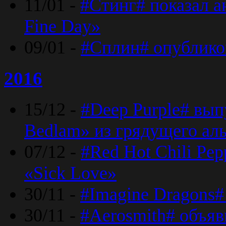
11/01 -
#Стинг# показал 
Fine Day»
09/01 -
#Сплин# опублико
2016
15/12 -
#Deep Purple# вып
Bedlam» из грядущего ал
07/12 -
#Red Hot Chili Pep
«Sick Love»
30/11 -
#Imagine Dragons#
30/11 -
#Aerosmith# объяв