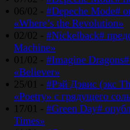
06/02 -
#Depeche Mode# о
«Where’s the Revolution»
02/02 -
#Nickelback# пред
Machine»
01/02 -
#Imagine Dragons#
«Believer»
25/01 -
#Рэй Дэвис (экс T
«Poetry» с грядущего сол
17/01 -
#Green Day# опубл
Times»