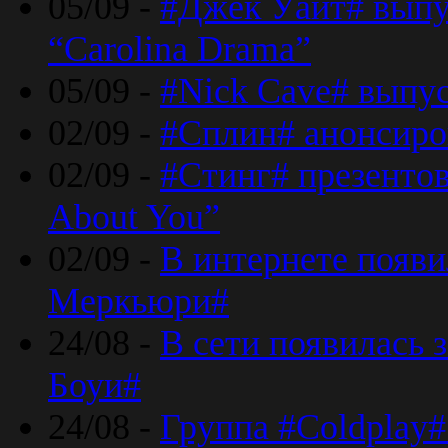
05/09 -
#Джек Уайт# выпу
“Carolina Drama”
05/09 -
#Nick Cave# выпус
02/09 -
#Сплин# анонсиро
02/09 -
#Стинг# презентова
About You”
02/09 -
В интернете появ
Меркьюри#
24/08 -
В сети появилась 
Боуи#
24/08 -
Группа #Coldplay#