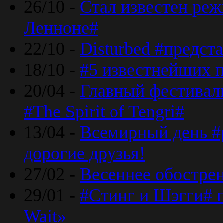
26/10 -
Стал известен реж
Ленноне#
22/10 -
Disturbed #предст
18/10 -
#5 известнейших п
20/04 -
Главный фестивал
#The Spirit of Tengri#
13/04 -
Всемирный день #р
дорогие друзья!
27/02 -
Весеннее обострен
29/01 -
#Стинг и Шэгги# 
Wait»