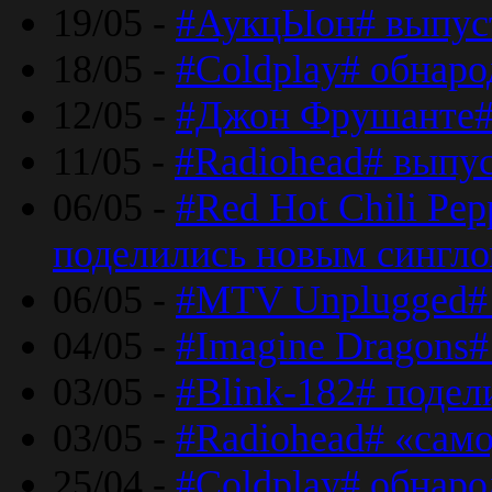
19/05 -
#АукцЫон# выпус
18/05 -
#Coldplay# обнар
12/05 -
#Джон Фрушанте#
11/05 -
#Radiohead# выпу
06/05 -
#Red Hot Chili Pe
поделились новым сингл
06/05 -
#MTV Unplugged# 
04/05 -
#Imagine Dragons#
03/05 -
#Blink-182# поде
03/05 -
#Radiohead# «само
25/04 -
#Coldplay# обнаро