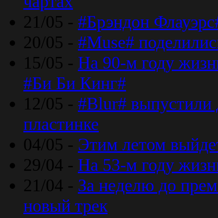
чартах
21/05 -
#Брэндон Флауэрс
20/05 -
#Muse# поделилис
15/05 -
На 90-м году жиз
#Би Би Кинг#
12/05 -
#Blur# выпустили
пластинке
04/05 -
Этим летом выйде
29/04 -
На 53-м году жиз
21/04 -
За неделю до прем
новый трек