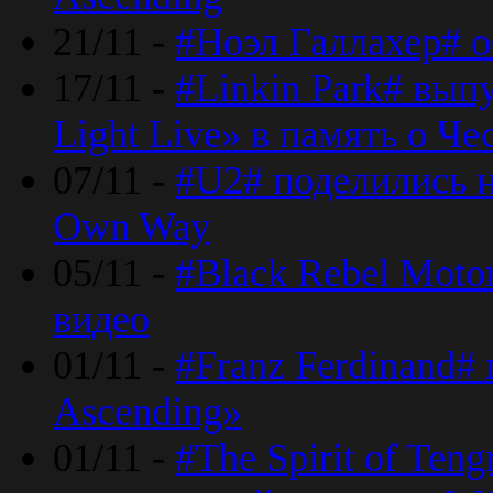
21/11 -
#Ноэл Галлахер# о
17/11 -
#Linkin Park# вып
Light Live» в память о Че
07/11 -
#U2# поделились н
Own Way
05/11 -
#Black Rebel Moto
видео
01/11 -
#Franz Ferdinand#
Ascending»
01/11 -
#The Spirit of Ten