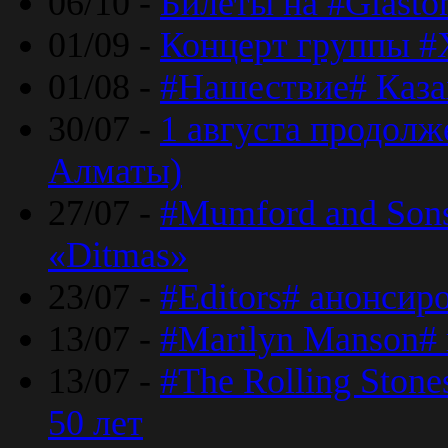
06/10 -
Билеты на #Glasto
01/09 -
Концерт группы #
01/08 -
#Нашествие# Каза
30/07 -
1 августа продолж
Алматы)
27/07 -
#Mumford and Sons
«Ditmas»
23/07 -
#Editors# анонсир
13/07 -
#Marilyn Manson#
13/07 -
#The Rolling Ston
50 лет