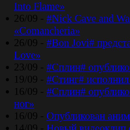
Into Flame»
26/09 -
#Nick Cave and Wa
«Comancheria»
26/09 -
#Bon Jovi# предста
Love»
23/09 -
#Сплин# опублико
19/09 -
#Стинг# исполнил
16/09 -
#Сплин# опубликов
ног»
16/09 -
Опубликован аним
14/09 -
Новый видеоклип 