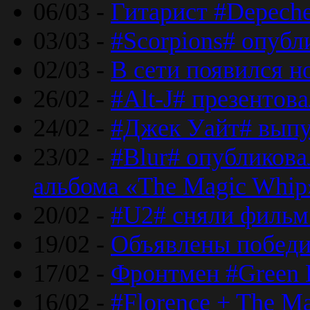
06/03 -
Гитарист #Depech
03/03 -
#Scorpions# опубл
02/03 -
В сети появился н
26/02 -
#Alt-J# презентова
24/02 -
#Джек Уайт# выпу
23/02 -
#Blur# опубликова
альбома «The Magic Whip
20/02 -
#U2# сняли фильм 
19/02 -
Объявлены побед
17/02 -
Фронтмен #Green 
16/02 -
#Florence + The M