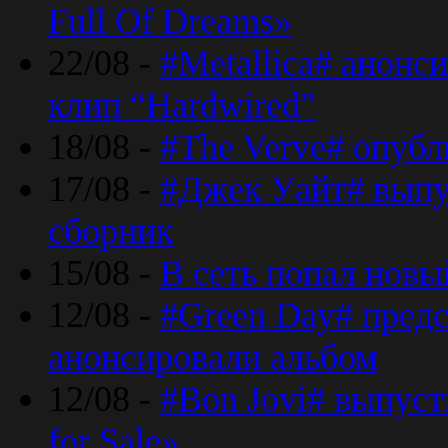
Full Of Dreams»
22/08 -
#Metallica# анонс
клип “Hardwired”
18/08 -
#The Verve# опубл
17/08 -
#Джек Уайт# выпу
сборник
15/08 -
В сеть попал новый
12/08 -
#Green Day# предс
анонсировали альбом
12/08 -
#Bon Jovi# выпуст
for Sale»