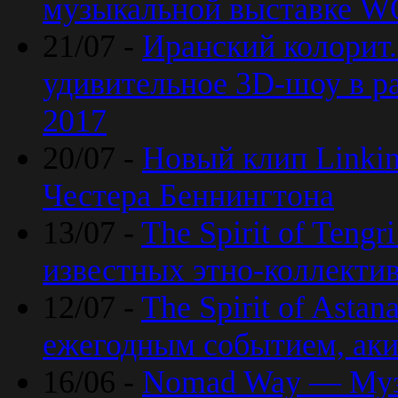
музыкальной выставке 
21/07 -
Иранский колорит
удивительное 3D-шоу в ра
2017
20/07 -
Новый клип Linkin
Честера Беннингтона
13/07 -
The Spirit of Teng
известных этно-коллекти
12/07 -
The Spirit of Asta
ежегодным событием, ак
16/06 -
Nomad Way — Муз