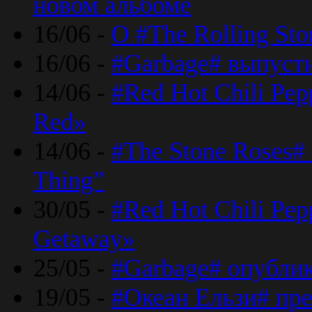
новом альбоме
16/06 -
О #The Rolling St
16/06 -
#Garbage# выпуст
14/06 -
#Red Hot Chili Pe
Red»
14/06 -
#The Stone Roses# 
Thing”
30/05 -
#Red Hot Chili Pe
Getaway»
25/05 -
#Garbage# опубли
19/05 -
#Океан Ельзи# пре