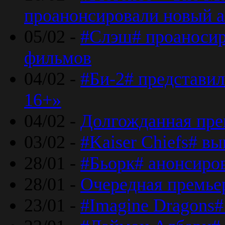
проанонсировали новый 
05/02 -
#Слэш# проаносир
фильмов
04/02 -
#Би-2# представил
16+»
04/02 -
Долгожданная прем
03/02 -
#Kaiser Chiefs# в
28/01 -
#Бьорк# анонсиров
28/01 -
Очередная премьер
23/01 -
#Imagine Dragons#