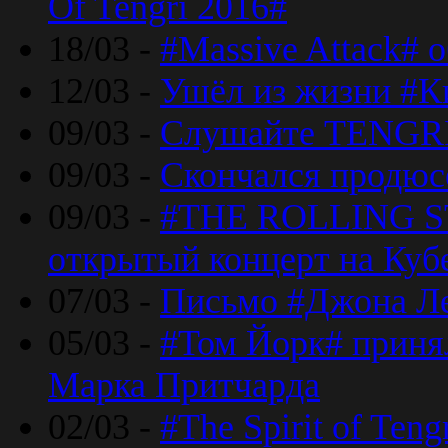
Of Tengri 2016#
18/03 -
#Massive Attack# 
12/03 -
Ушёл из жизни #К
09/03 -
Слушайте TENGRI
09/03 -
Скончался продюс
09/03 -
#THE ROLLING S
открытый концерт на Куб
07/03 -
Письмо #Джона Ле
05/03 -
#Том Йорк# принял
Марка Притчарда
02/03 -
#The Spirit of Ten