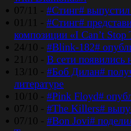
07/11 -
#Стинг# выпустил 
01/11 -
#Стинг# представ
композиции «I Can’t Stop 
24/10 -
#Blink-182# опубл
21/10 -
В сети появились 
13/10 -
#Боб Дилан# полу
литературе
10/10 -
#Pink Floyd# опуб
07/10 -
#The Killers# вып
07/10 -
#Bon Jovi# подели