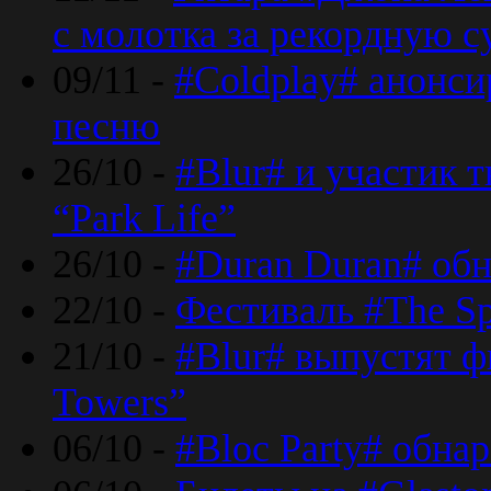
с молотка за рекордную 
09/11 -
#Coldplay# анонси
песню
26/10 -
#Blur# и участик т
“Park Life”
26/10 -
#Duran Duran# обн
22/10 -
Фестиваль #The Sp
21/10 -
#Blur# выпустят ф
Towers”
06/10 -
#Bloc Party# обна