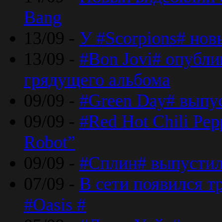
Bang
13/09 -
У #Scorpions# но
13/09 -
#Bon Jovi# опубли
грядущего альбома
09/09 -
#Green Day# выпус
09/09 -
#Red Hot Chili Pe
Robot”
09/09 -
#Сплин# выпустил
07/09 -
В сети появился т
#Oasis #