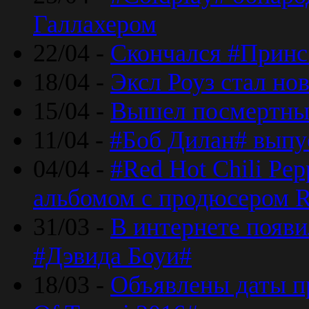
Галлахером
22/04 -
Скончался #Принс
18/04 -
Эксл Роуз стал н
15/04 -
Вышел посмертный
11/04 -
#Боб Дилан# выпу
04/04 -
#Red Hot Chili Pe
альбомом с продюсером R
31/03 -
В интернете появи
#Дэвида Боуи#
18/03 -
Объявлены даты пр