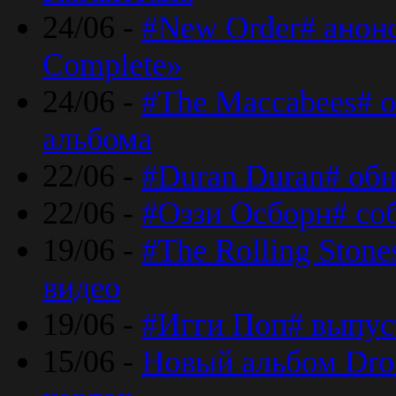
24/06 -
#New Order# анон
Complete»
24/06 -
#The Maccabees# о
альбома
22/06 -
#Duran Duran# обн
22/06 -
#Оззи Осборн# со
19/06 -
#The Rolling Ston
видео
19/06 -
#Игги Поп# выпус
15/06 -
Новый альбом Dron