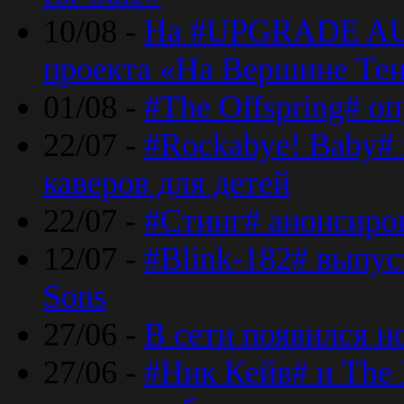
10/08 -
На #UPGRADE AU
проекта «На Вершине Те
01/08 -
#The Offspring# о
22/07 -
#Rockabye! Baby#
каверов для детей
22/07 -
#Стинг# анонсиро
12/07 -
#Blink-182# выпу
Sons
27/06 -
В сети появился н
27/06 -
#Ник Кейв# и The 