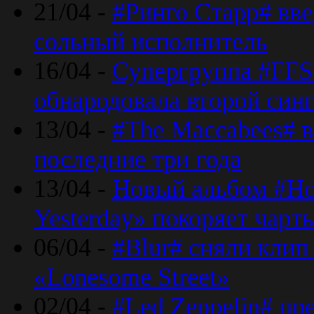
21/04 -
#Ринго Старр# вве
сольный исполнитель
16/04 -
Супергруппа #FFS#
обнародовала второй син
13/04 -
#The Maccabees# в
последние три года
13/04 -
Новый альбом #Но
Yesterday» покоряет чарт
06/04 -
#Blur# сняли клип
«Lonesome Street»
02/04 -
#Led Zeppelin# пр