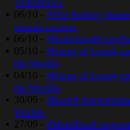
Tomorrow»
06/10 -
#The Rolling Ston
новый альбом
06/10 -
#Radiohead# опуб
05/10 -
#Kings of Leon# п
the World»
04/10 -
#Kings of Leon# п
the World»
30/09 -
#Korn# презентова
World»
27/09 -
#Metallica# подел