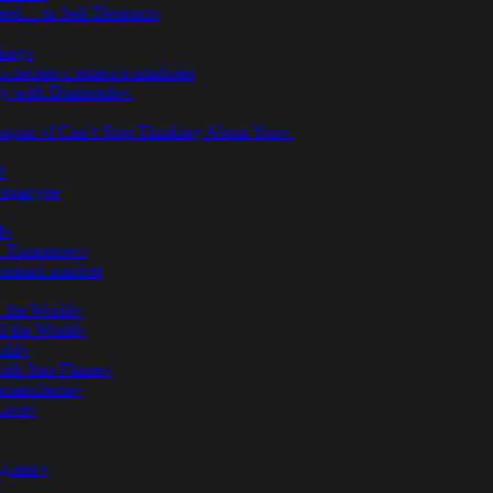
ed… to Self-Destruct»
hing»
ю песню с нового альбома
y with Diamonds».
ии «I Can’t Stop Thinking About You».
#
ературе
d»
n Tomorrow»
 новый альбом
 the World»
 the World»
rld»
th Into Flame»
omancheria»
Love»
д ног»