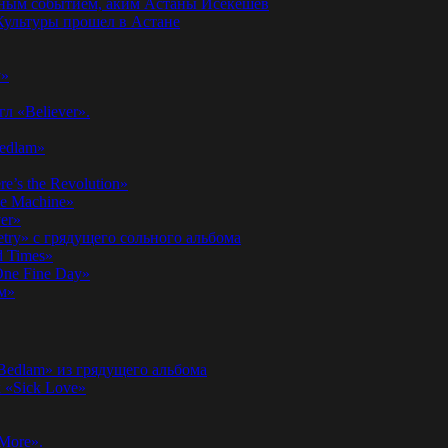
годным событием, аким Астаны Исекешев
ультуры прошел в Астане
у»
л «Believer».
Bedlam»
’s the Revolution»
he Machine»
er»
etry» с грядущего сольного альбома
d Times»
ne Fine Day»
м»
 Bedlam» из грядущего альбома
к «Sick Love»
More».