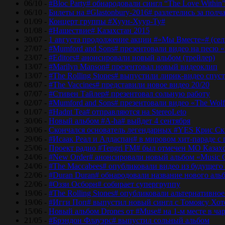
06/10 -
#Bloc Party# обнародовали сингл “The Love Within
06/10 -
Билеты на #Glastonbury-2016# разлетелись за полч
01/09 -
Концерт группы #Хуун-Хуур-Ту#
01/08 -
#Нашествие# Казахстан 2015
30/07 -
1 августа продолжение акции #«Мы Вместе»# (сел
27/07 -
#Mumford and Sons# презентовали видео на песю «
23/07 -
#Editors# анонсировали новый альбом (трейлер)
13/07 -
#Marilyn Manson# презентовал новый видеоклип
13/07 -
#The Rolling Stones# выпустили лирик-видео спуст
08/07 -
#The Vaccines# представили новое видео 20/20
07/07 -
#Стивен Тайлер# презентовал сольную работу
02/07 -
#Mumford and Sons# презентовали видео «The Wol
01/07 -
#Hadnt Tea# отправляются на StereoLeto
30/06 -
Новый альбом #A-ha# выйдет 4 сентября
30/06 -
Скончался основатель легендарных #YES Крис Ск
29/06 -
#Исаак Реал и Алдаспан# в мировом хит-параде с
25/06 -
Проект радио #Tengri FM# был отмечен МО Казах
24/06 -
#New Order# анонсировали новый альбом «Music 
24/06 -
#The Maccabees# опубликовали видео из будущего
22/06 -
#Duran Duran# обнародовали название нового аль
22/06 -
#Оззи Осборн# собирает супергруппу
19/06 -
#The Rolling Stones# опубликовали альтернативное
19/06 -
#Игги Поп# выпустил новый сингл с Томоясу Хот
15/06 -
Новый альбом Drones от #Muse# на 1-м месте в ча
21/05 -
#Брэндон Флауэрс# выпустил сольный альбом