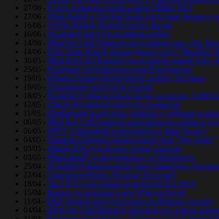
27/06 -
В сети появился новый альбом #Blink-182#
27/06 -
#Ник Кейв# и The Bad Seeds представят фильм о 
16/06 -
О #The Rolling Stones# снимут фильм
16/06 -
#Garbage# выпустили новый альбом
14/06 -
#Red Hot Chili Peppers# представили трек «We Tur
14/06 -
#The Stone Roses# обнародовали сингл “Beautiful T
30/05 -
#Red Hot Chili Peppers# представили новый трек 
25/05 -
#Garbage# опубликовали новый видеоклип
19/05 -
#Океан Ельзи# презентовали альбом «Без меж»
19/05 -
#АукцЫон# выпустили альбом
18/05 -
#Coldplay# обнародовали видео на песню «Up&Up
12/05 -
#Джон Фрушанте# выпустил новый ЕР
11/05 -
#Radiohead# выпустили девятый студийный альбо
06/05 -
#Red Hot Chili Peppers# анонсировали альбом и п
06/05 -
#MTV Unplugged# возвращается в эфир (видео)
04/05 -
#Imagine Dragons# обнародовали трек “Not Today”
03/05 -
#Blink-182# поделились новым синглом
03/05 -
#Radiohead# «самоудалились» из Интернета
25/04 -
#Coldplay# обнародовали трек совместно с Ноэле
22/04 -
Скончался #Принс Роджерс Нельсон#
18/04 -
Эксл Роуз стал новым вокалистом #AC/DC#
15/04 -
Вышел посмертный клип #Дэвида Боуи#
11/04 -
#Боб Дилан# выпустил кавер на Фрэнка Синатру
04/04 -
#Red Hot Chili Peppers# работают над новым альб
31/03 -
В интернете появилась неизданная ранее песня #Д