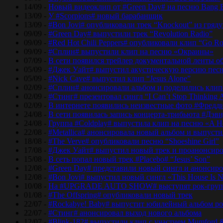
14/09 -
Новый видеоклип от #Green Day# на песню Bang 
13/09 -
У #Scorpions# новый барабанщик
13/09 -
#Bon Jovi# опубликовали трек “Knockout” из гряд
09/09 -
#Green Day# выпустили трек “Revolution Radio”
09/09 -
#Red Hot Chili Peppers# опубликовали клип “Go Ro
09/09 -
#Сплин# выпустили клип на песню «Окраины»
07/09 -
В сети появился трейлер документальной ленты об
05/09 -
#Джек Уайт# выпустил акустическую версию песн
05/09 -
#Nick Cave# выпустил клип “Jesus Alone”
02/09 -
#Сплин# анонсировали альбом и поделились кли
02/09 -
#Стинг# презентовал сингл “I Can’t Stop Thinking 
02/09 -
В интернете появились неизвестные фото #Фред
24/08 -
В сети появилась запись концерта-трибьюта #Дэв
24/08 -
Группа #Coldplay# выпустила клип на песню «A He
22/08 -
#Metallica# анонсировала новый альбом и выпусти
18/08 -
#The Verve# опубликовали песню “Shoeshine Girl”
17/08 -
#Джек Уайт# выпустил новый трек и проанонсиро
15/08 -
В сеть попал новый трек #Placebo# “Jesus’ Son”
12/08 -
#Green Day# представили новый сингл и анонсир
12/08 -
#Bon Jovi# выпустил новый сингл «This House Is No
10/08 -
На #UPGRADE AUTO SHOW# выступят рок-групп
01/08 -
#The Offspring# опубликовали новый трек
22/07 -
#Rockabye! Baby# выпустит юбилейный альбом рок
22/07 -
#Стинг# анонсировал выход нового альбома
12/07 -
#Blink-182# выпустили клип с участием Mumford 