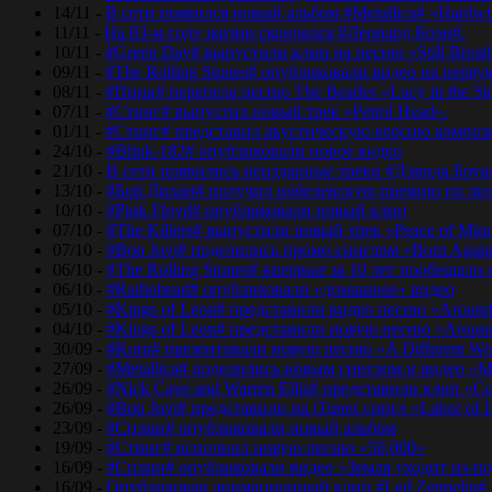
14/11 -
В сети появился новый альбом #Metallica# «Hardwir
11/11 -
На 83-м году жизни скончался #Леонард Коэн#.
10/11 -
#Green Day# выпустили клип на песню «Still Breat
09/11 -
#The Rolling Stones# опубликовали видео на перву
08/11 -
#Пинк# перепела песню The Beatles «Lucy in the Sk
07/11 -
#Стинг# выпустил новый трек «Petrol Head».
01/11 -
#Стинг# представил акустическую версию композиц
24/10 -
#Blink-182# опубликовали новое видео
21/10 -
В сети появились неизданные треки #Дэвида Боуи
13/10 -
#Боб Дилан# получил нобелевскую премию по лит
10/10 -
#Pink Floyd# опубликовали новый клип
07/10 -
#The Killers# выпустили новый трек «Peace of Min
07/10 -
#Bon Jovi# поделились промо-синглом «Born Agai
06/10 -
#The Rolling Stones# впервые за 10 лет пообещали
06/10 -
#Radiohead# опубликовали «домашнее» видео
05/10 -
#Kings of Leon# представили видео песню «Around
04/10 -
#Kings of Leon# представили новую песню «Around
30/09 -
#Korn# презентовали новую песню «A Different Wo
27/09 -
#Metallica# поделились новым синглом и видео «Mo
26/09 -
#Nick Cave and Warren Ellis# представили клип «C
26/09 -
#Bon Jovi# представили на iTunes сингл «Labor of 
23/09 -
#Сплин# опубликовали новый альбом
19/09 -
#Стинг# исполнил новую песню «50,000»
16/09 -
#Сплин# опубликовали видео «Земля уходит из-по
16/09 -
Опубликован анимационный клип #Led Zeppelin#