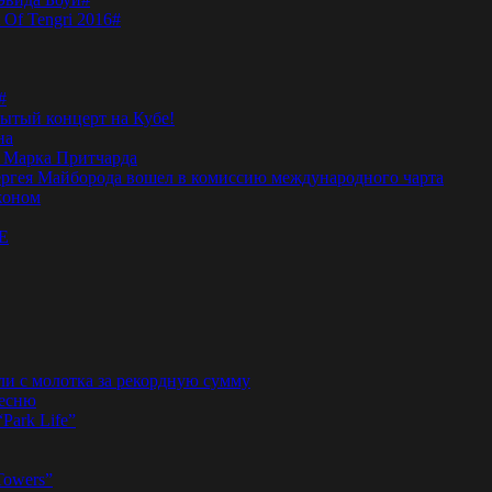
 Of Tengri 2016#
#
тый концерт на Кубе!
на
а Марка Притчарда
а Сергея Майборода вошел в комиссию международного чарта
жоном
E
ли с молотка за рекордную сумму
песню
“Park Life”
Towers”