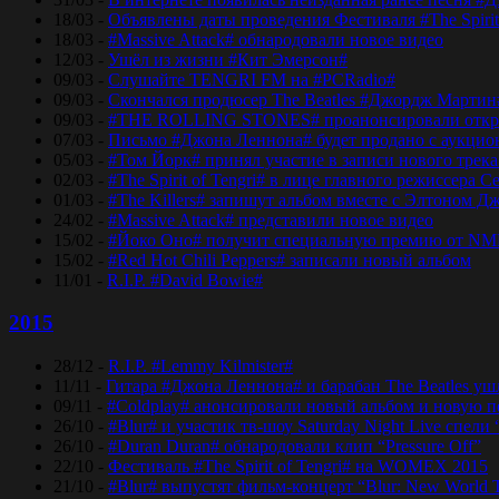
18/03 -
Объявлены даты проведения Фестиваля #The Spirit
18/03 -
#Massive Attack# обнародовали новое видео
12/03 -
Ушёл из жизни #Кит Эмерсон#
09/03 -
Слушайте TENGRI FM на #PCRadio#
09/03 -
Скончался продюсер The Beatles #Джордж Мартин
09/03 -
#THE ROLLING STONES# проанонсировали откры
07/03 -
Письмо #Джона Леннона# будет продано с аукцио
05/03 -
#Том Йорк# принял участие в записи нового трек
02/03 -
#The Spirit of Tengri# в лице главного режиссер
01/03 -
#The Killers# запишут альбом вместе с Элтоном Д
24/02 -
#Massive Attack# представили новое видео
15/02 -
#Йоко Оно# получит специальную премию от NM
15/02 -
#Red Hot Chili Peppers# записали новый альбом
11/01 -
R.I.P. #David Bowie#
2015
28/12 -
R.I.P. #Lemmy Kilmister#
11/11 -
Гитара #Джона Леннона# и барабан The Beatles уш
09/11 -
#Coldplay# анонсировали новый альбом и новую 
26/10 -
#Blur# и участик тв-шоу Saturday Night Live спели 
26/10 -
#Duran Duran# обнародовали клип “Pressure Off”
22/10 -
Фестиваль #The Spirit of Tengri# на WOMEX 2015
21/10 -
#Blur# выпустят фильм-концерт “Blur: New World 