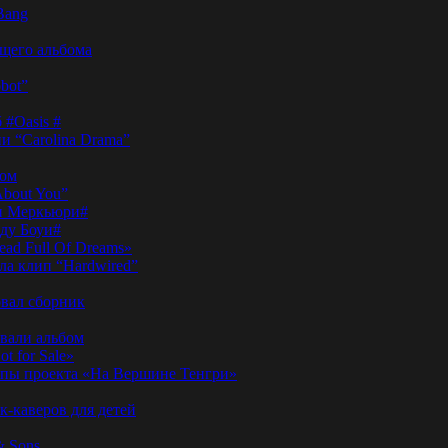
Bang
ущего альбома
bot”
 #Oasis #
и “Carolina Drama”
пом
About You”
ди Меркьюри#
иду Боуи#
ad Full Of Dreams»
ла клип “Hardwired”
вал сборник
овали альбом
t for Sale»
ы проекта «На Вершине Тенгри»
-каверов для детей
& Sons