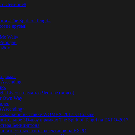
к о Ленноне#
я #The Spirit of Tengri#
огие друзья!
Me Wait»
’Риордан
льбом
о дома»
 Ascending
ню.
ht Live» в память о Честере (видео).
ur Own Way
видео
s Ascending»
а музыкальной выставке WOMEX-2017 в Польше
ительное 3D-шоу в рамках The Spirit of Tengri на EXPO-2017
естера Беннингтона
мирно известных этно-коллективов на EXPO