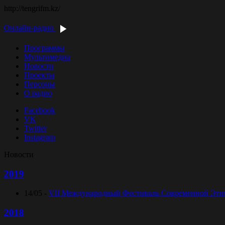
http://tengrifm.kz/
Онлайн-радио
Программы
Мультимедиа
Новости
Проекты
Персоны
О радио
Facebook
VK
Twitter
Instagram
Новости
2019
14/05 -
VII Международный Фестиваль Современной Этниче
2018