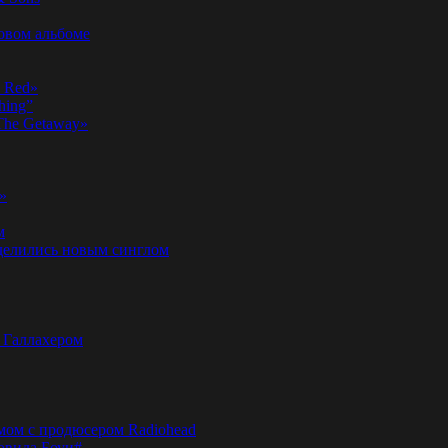
новом альбоме
n Red»
hing”
«The Getaway»
»
м
оделились новым синглом
м Галлахером
омом с продюсером Radiohead
эвида Боуи#