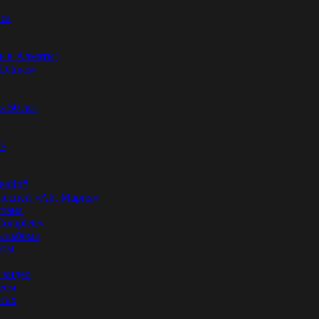
”
аса
ь в Алматы)
Ditmas»
я 50 лет
f»
вайр#
 песней «Ай, Мария»
стана
Complete»
 альбома
бом
 видео
еем
ртах