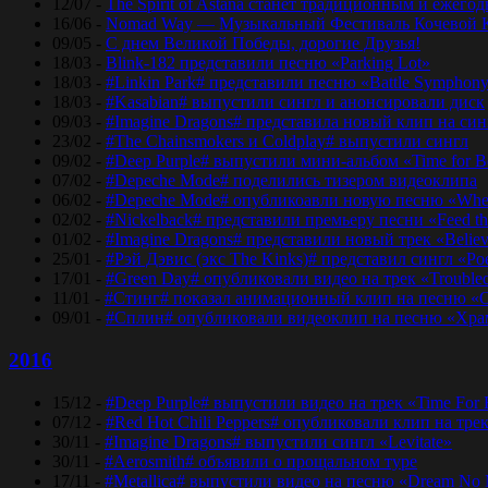
12/07 -
The Spirit of Astana станет традиционным и еже
16/06 -
Nomad Way — Музыкальный Фестиваль Кочевой К
09/05 -
С днем Великой Победы, дорогие Друзья!
18/03 -
Blink-182 представили песню «Parking Lot»
18/03 -
#Linkin Park# представили песню «Bаttlе Sуmphоn
18/03 -
#Kasabian# выпустили сингл и анонсировали диск
09/03 -
#Imagine Dragons# представила новый клип на синг
23/02 -
#The Chainsmokers и Coldplay# выпустили сингл
09/02 -
#Deep Purple# выпустили мини-альбом «Time for 
07/02 -
#Depeche Mode# поделились тизером видеоклипа
06/02 -
#Depeche Mode# опубликоавли новую песню «Where
02/02 -
#Nickelback# представили премьеру песни «Feed t
01/02 -
#Imagine Dragons# представили новый трек «Believ
25/01 -
#Рэй Дэвис (экс The Kinks)# представил сингл «Po
17/01 -
#Green Day# опубликовали видео на трек «Trouble
11/01 -
#Стинг# показал анимационный клип на песню «O
09/01 -
#Сплин# опубликовали видеоклип на песню «Хра
2016
15/12 -
#Deep Purple# выпустили видео на трек «Time For
07/12 -
#Red Hot Chili Peppers# опубликовали клип на тре
30/11 -
#Imagine Dragons# выпустили сингл «Levitate»
30/11 -
#Aerosmith# объявили о прощальном туре
17/11 -
#Metallica# выпустили видео на песню «Dream No 