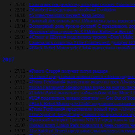
26/10 -
Стал известен режиссёр, который снимет #байопи
22/10 -
Disturbed #представили альбом# Evolution
18/10 -
#5 известнейших песен# Чака Берри
20/04 -
Главный фестиваль лета. Объявлены даты проведени
13/04 -
Всемирный день #рок-н-ролла#! С праздником, дор
27/02 -
Весеннее обострение № 3 #Motor-Roller# в Жести!
29/01 -
#Стинг и Шэгги# поделились треком «Don’t Make 
16/01 -
Скончалась солистка #The Cranberries# Долорес O
15/01 -
#Black Rebel Motorcycle Club# выпустили новый а
2017
27/12 -
#Ринго Старр# получит титул рыцаря
21/12 -
#Сплин# представили новый сингл «Тепло родног
07/12 -
#Franz Ferdinand# выпустили видео на трек Always
21/11 -
#Ноэл Галлахер# обнародовал видео на новую пес
17/11 -
#Linkin Park# выпускает лайв-альбом «One More Lig
07/11 -
#U2# поделились новым синглом — Get Out of Yo
05/11 -
#Black Rebel Motorcycle Club# поделились новым 
01/11 -
#Franz Ferdinand# представили новый трек «Alway
01/11 -
#The Spirit of Tengri# представил три проекта н
21/07 -
Иранский колорит. Группа NIYAZ представила удив
20/07 -
Новый клип Linkin Park появился в день смерти Ч
13/07 -
The Spirit of Tengri представит два концерта все