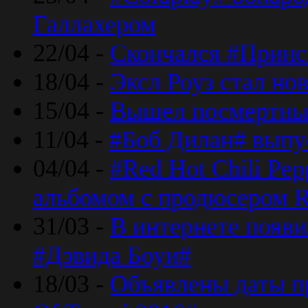
Галлахером
22/04 -
Скончался #Принс
18/04 -
Эксл Роуз стал н
15/04 -
Вышел посмертный
11/04 -
#Боб Дилан# выпу
04/04 -
#Red Hot Chili Pe
альбомом с продюсером R
31/03 -
В интернете появи
#Дэвида Боуи#
18/03 -
Объявлены даты пр