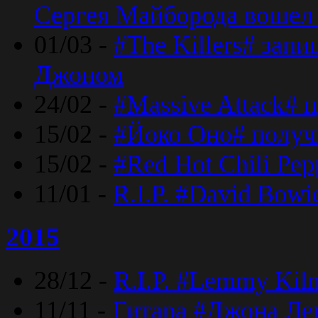
Сергея Майборода вошел 
01/03 -
#The Killers# зап
Джоном
24/02 -
#Massive Attack# 
15/02 -
#Йоко Оно# полу
15/02 -
#Red Hot Chili Pe
11/01 -
R.I.P. #David Bowi
2015
28/12 -
R.I.P. #Lemmy Kilm
11/11 -
Гитара #Джона Лен