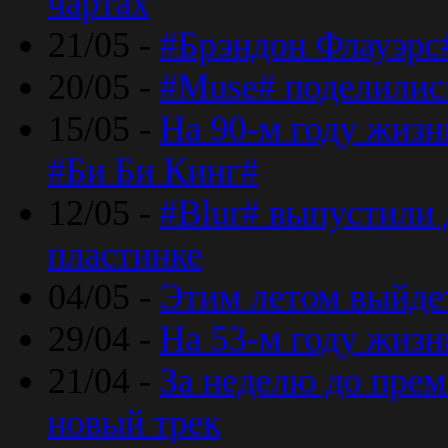
чартах
21/05 -
#Брэндон Флауэрс
20/05 -
#Muse# поделилис
15/05 -
На 90-м году жиз
#Би Би Кинг#
12/05 -
#Blur# выпустили
пластинке
04/05 -
Этим летом выйде
29/04 -
На 53-м году жиз
21/04 -
За неделю до прем
новый трек