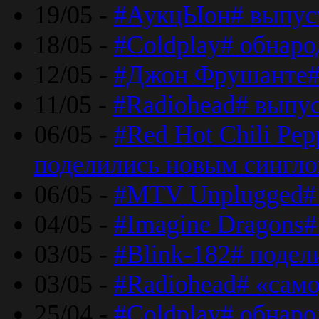
19/05 -
#АукцЫон# выпус
18/05 -
#Coldplay# обнар
12/05 -
#Джон Фрушанте#
11/05 -
#Radiohead# выпу
06/05 -
#Red Hot Chili Pe
поделились новым сингл
06/05 -
#MTV Unplugged# 
04/05 -
#Imagine Dragons#
03/05 -
#Blink-182# поде
03/05 -
#Radiohead# «само
25/04 -
#Coldplay# обнаро