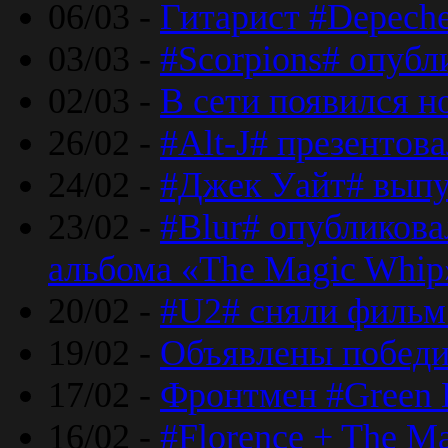
06/03 -
Гитарист #Depech
03/03 -
#Scorpions# опубл
02/03 -
В сети появился н
26/02 -
#Alt-J# презентова
24/02 -
#Джек Уайт# выпу
23/02 -
#Blur# опубликова
альбома «The Magic Whip
20/02 -
#U2# сняли фильм 
19/02 -
Объявлены побед
17/02 -
Фронтмен #Green 
16/02 -
#Florence + The M