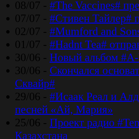
08/07 -
#The Vaccines# пр
07/07 -
#Стивен Тайлер# 
02/07 -
#Mumford and Sons
01/07 -
#Hadnt Tea# отпра
30/06 -
Новый альбом #A-
30/06 -
Скончался основа
Сквайр#
29/06 -
#Исаак Реал и Алд
песней «Ай, Мария»
25/06 -
Проект радио #Te
Казахстана