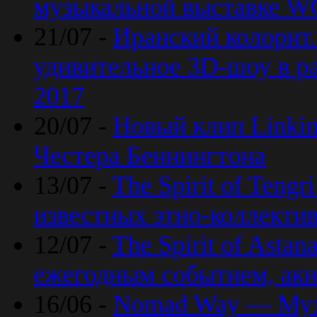
музыкальной выставке 
21/07 -
Иранский колорит
удивительное 3D-шоу в ра
2017
20/07 -
Новый клип Linkin
Честера Беннингтона
13/07 -
The Spirit of Teng
известных этно-коллекти
12/07 -
The Spirit of Asta
ежегодным событием, ак
16/06 -
Nomad Way — Муз