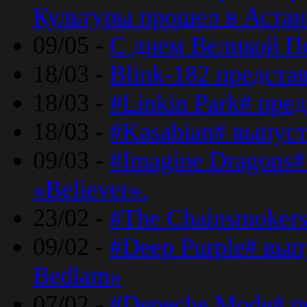
Культуры прошел в Астан
09/05 -
С днем Великой П
18/03 -
Blink-182 предста
18/03 -
#Linkin Park# пре
18/03 -
#Kasabian# выпуст
09/03 -
#Imagine Dragons#
«Believer».
23/02 -
#The Chainsmokers
09/02 -
#Deep Purple# вып
Bedlam»
07/02 -
#Depeche Mode# п