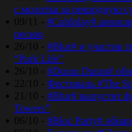
с молотка за рекордную 
09/11 -
#Coldplay# анонси
песню
26/10 -
#Blur# и участик т
“Park Life”
26/10 -
#Duran Duran# обн
22/10 -
Фестиваль #The Sp
21/10 -
#Blur# выпустят ф
Towers”
06/10 -
#Bloc Party# обна