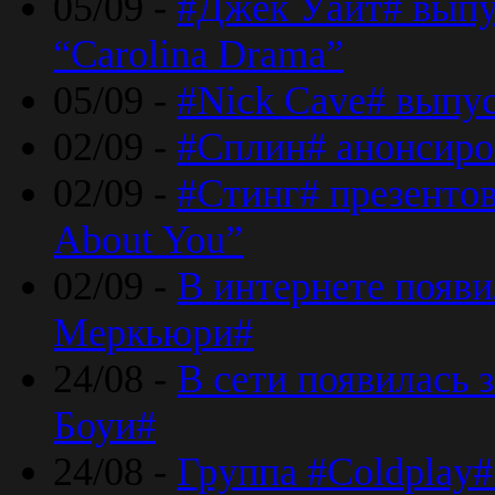
05/09 -
#Джек Уайт# выпу
“Carolina Drama”
05/09 -
#Nick Cave# выпус
02/09 -
#Сплин# анонсиро
02/09 -
#Стинг# презентова
About You”
02/09 -
В интернете появ
Меркьюри#
24/08 -
В сети появилась 
Боуи#
24/08 -
Группа #Coldplay#