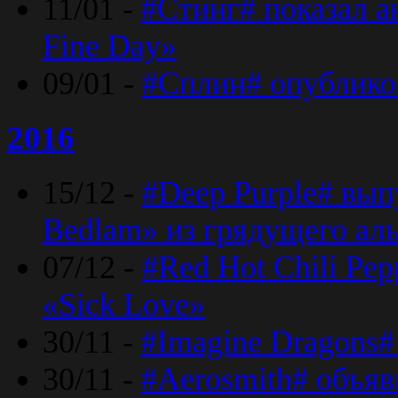
11/01 -
#Стинг# показал 
Fine Day»
09/01 -
#Сплин# опублико
2016
15/12 -
#Deep Purple# вып
Bedlam» из грядущего ал
07/12 -
#Red Hot Chili Pep
«Sick Love»
30/11 -
#Imagine Dragons#
30/11 -
#Aerosmith# объяв