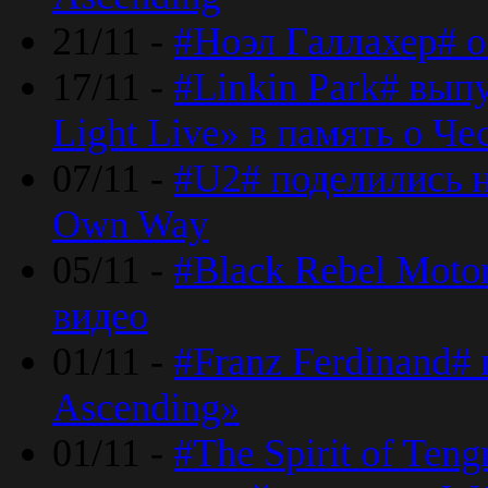
21/11 -
#Ноэл Галлахер# о
17/11 -
#Linkin Park# вып
Light Live» в память о Че
07/11 -
#U2# поделились н
Own Way
05/11 -
#Black Rebel Moto
видео
01/11 -
#Franz Ferdinand#
Ascending»
01/11 -
#The Spirit of Ten