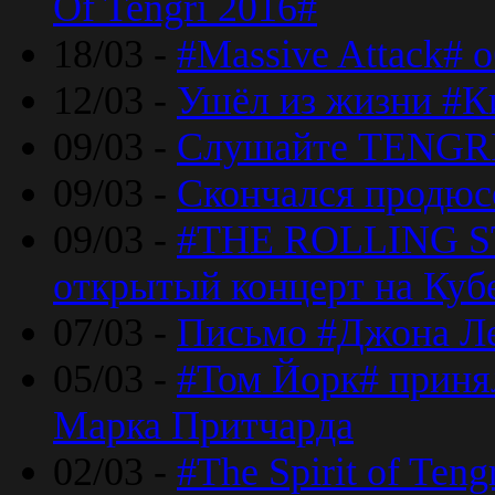
Of Tengri 2016#
18/03 -
#Massive Attack# 
12/03 -
Ушёл из жизни #К
09/03 -
Слушайте TENGRI
09/03 -
Скончался продюс
09/03 -
#THE ROLLING S
открытый концерт на Куб
07/03 -
Письмо #Джона Ле
05/03 -
#Том Йорк# принял
Марка Притчарда
02/03 -
#The Spirit of Ten