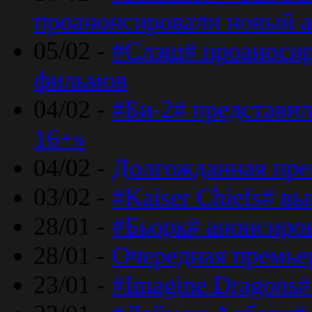
проанонсировали новый 
05/02 -
#Слэш# проаносир
фильмов
04/02 -
#Би-2# представил
16+»
04/02 -
Долгожданная прем
03/02 -
#Kaiser Chiefs# в
28/01 -
#Бьорк# анонсиров
28/01 -
Очередная премьер
23/01 -
#Imagine Dragons#