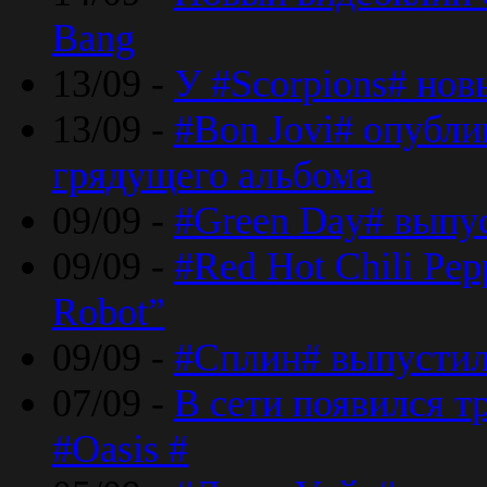
Bang
13/09 -
У #Scorpions# но
13/09 -
#Bon Jovi# опубли
грядущего альбома
09/09 -
#Green Day# выпус
09/09 -
#Red Hot Chili Pe
Robot”
09/09 -
#Сплин# выпустил
07/09 -
В сети появился т
#Oasis #