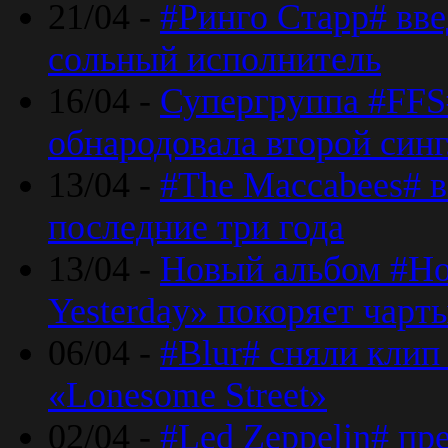
21/04 -
#Ринго Старр# вве
сольный исполнитель
16/04 -
Супергруппа #FFS#
обнародовала второй син
13/04 -
#The Maccabees# в
последние три года
13/04 -
Новый альбом #Но
Yesterday» покоряет чарт
06/04 -
#Blur# сняли клип
«Lonesome Street»
02/04 -
#Led Zeppelin# пр