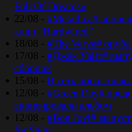
Full Of Dreams»
22/08 -
#Metallica# анонс
клип “Hardwired”
18/08 -
#The Verve# опубл
17/08 -
#Джек Уайт# выпу
сборник
15/08 -
В сеть попал новый
12/08 -
#Green Day# предс
анонсировали альбом
12/08 -
#Bon Jovi# выпуст
for Sale»