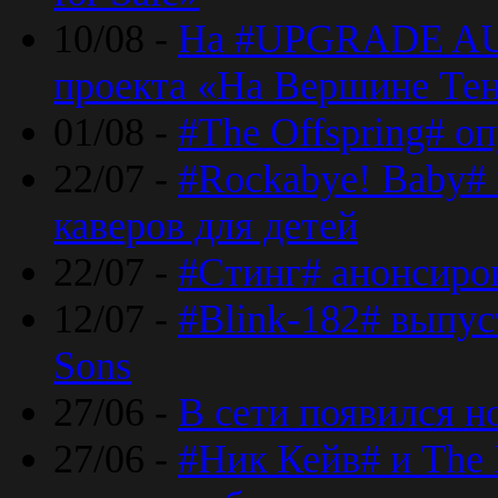
10/08 -
На #UPGRADE AU
проекта «На Вершине Те
01/08 -
#The Offspring# о
22/07 -
#Rockabye! Baby#
каверов для детей
22/07 -
#Стинг# анонсиро
12/07 -
#Blink-182# выпу
Sons
27/06 -
В сети появился н
27/06 -
#Ник Кейв# и The 