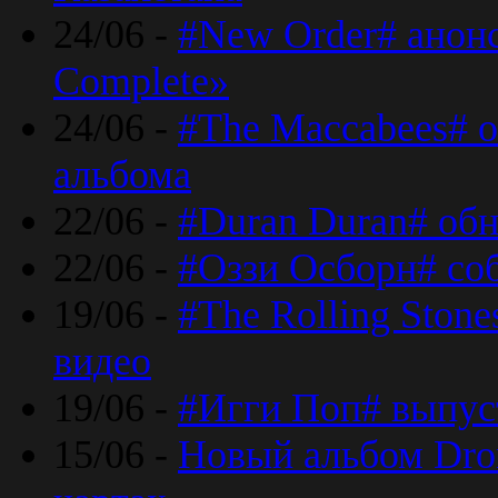
24/06 -
#New Order# анон
Complete»
24/06 -
#The Maccabees# о
альбома
22/06 -
#Duran Duran# обн
22/06 -
#Оззи Осборн# со
19/06 -
#The Rolling Ston
видео
19/06 -
#Игги Поп# выпус
15/06 -
Новый альбом Dron