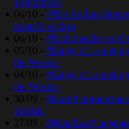
Tomorrow»
06/10 -
#The Rolling Ston
новый альбом
06/10 -
#Radiohead# опуб
05/10 -
#Kings of Leon# п
the World»
04/10 -
#Kings of Leon# п
the World»
30/09 -
#Korn# презентова
World»
27/09 -
#Metallica# подел