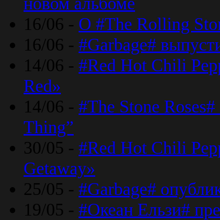
новом альбоме
16/06 -
О #The Rolling St
16/06 -
#Garbage# выпуст
14/06 -
#Red Hot Chili Pe
Red»
14/06 -
#The Stone Roses# 
Thing”
30/05 -
#Red Hot Chili Pe
Getaway»
25/05 -
#Garbage# опубли
19/05 -
#Океан Ельзи# пре