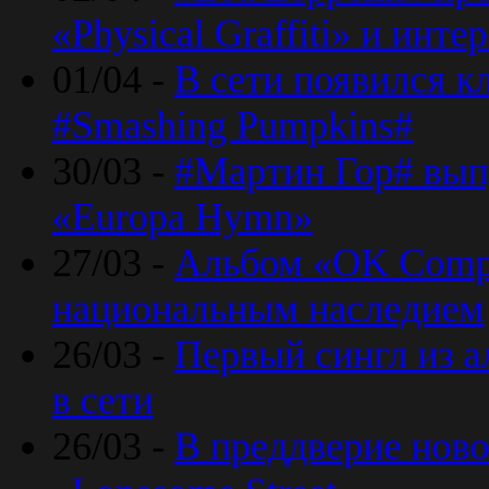
«Physical Graffiti» и инт
01/04 -
В сети появился к
#Smashing Pumpkins#
30/03 -
#Мартин Гор# вып
«Europa Hymn»
27/03 -
Альбом «OK Compu
национальным наследием
26/03 -
Первый сингл из а
в сети
26/03 -
В преддверие ново