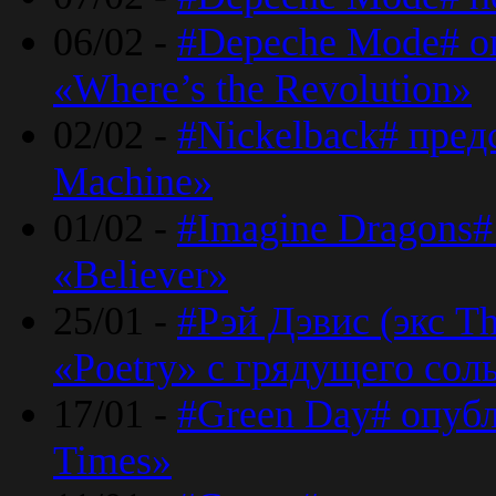
06/02 -
#Depeche Mode# о
«Where’s the Revolution»
02/02 -
#Nickelback# пред
Machine»
01/02 -
#Imagine Dragons#
«Believer»
25/01 -
#Рэй Дэвис (экс T
«Poetry» с грядущего сол
17/01 -
#Green Day# опубл
Times»