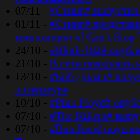
07/11 -
#Стинг# выпустил 
01/11 -
#Стинг# представ
композиции «I Can’t Stop 
24/10 -
#Blink-182# опубл
21/10 -
В сети появились 
13/10 -
#Боб Дилан# полу
литературе
10/10 -
#Pink Floyd# опуб
07/10 -
#The Killers# вып
07/10 -
#Bon Jovi# подели