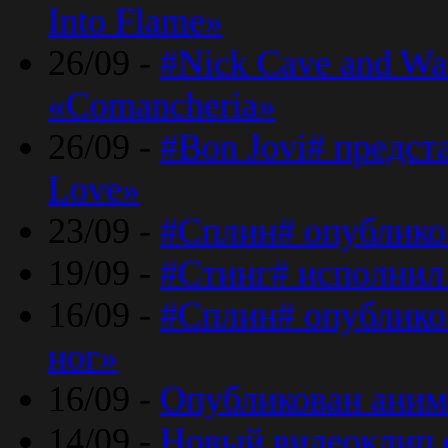
Into Flame»
26/09 -
#Nick Cave and Wa
«Comancheria»
26/09 -
#Bon Jovi# предста
Love»
23/09 -
#Сплин# опублико
19/09 -
#Стинг# исполнил
16/09 -
#Сплин# опубликов
ног»
16/09 -
Опубликован аним
14/09 -
Новый видеоклип 