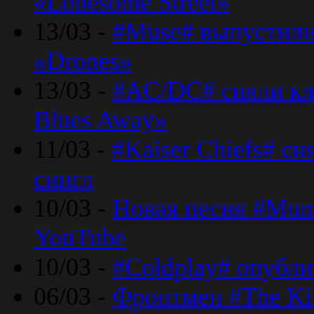
«Lonesome Street»
13/03 -
#Muse# выпустили
«Drones»
13/03 -
#AC/DC# сняли клу
Blues Away»
11/03 -
#Kaiser Chiefs# с
сингл
10/03 -
Новая песня #Mumf
YouTube
10/03 -
#Coldplay# опубли
06/03 -
Фронтмен #The Kil