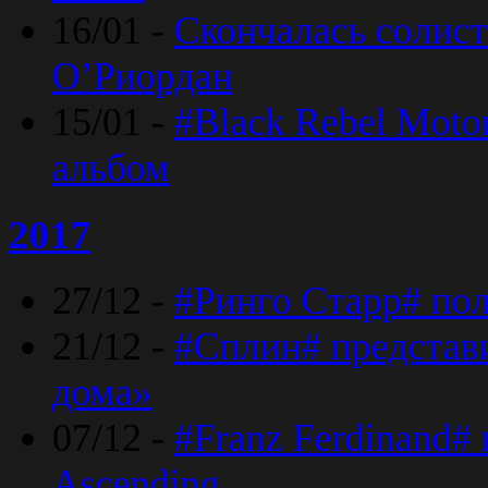
16/01 -
Скончалась солист
O’Риордан
15/01 -
#Black Rebel Moto
альбом
2017
27/12 -
#Ринго Старр# по
21/12 -
#Сплин# представ
дома»
07/12 -
#Franz Ferdinand#
Ascending