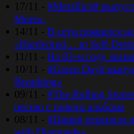
17/11 -
#Metallica# выпус
More».
14/11 -
В сети появился н
«Hardwired… to Self-Destr
11/11 -
На 83-м году жизн
10/11 -
#Green Day# выпус
Breathing»
09/11 -
#The Rolling Ston
песню с нового альбома
08/11 -
#Пинк# перепела п
with Diamonds».