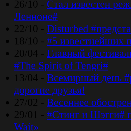
26/10 -
Стал известен реж
Ленноне#
22/10 -
Disturbed #предст
18/10 -
#5 известнейших п
20/04 -
Главный фестивал
#The Spirit of Tengri#
13/04 -
Всемирный день #р
дорогие друзья!
27/02 -
Весеннее обострен
29/01 -
#Стинг и Шэгги# 
Wait»