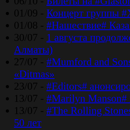
06/10 -
Билеты на #Glasto
01/09 -
Концерт группы #
01/08 -
#Нашествие# Каза
30/07 -
1 августа продолж
Алматы)
27/07 -
#Mumford and Sons
«Ditmas»
23/07 -
#Editors# анонсир
13/07 -
#Marilyn Manson#
13/07 -
#The Rolling Ston
50 лет