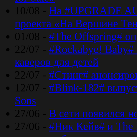
10/08 -
На #UPGRADE AU
проекта «На Вершине Те
01/08 -
#The Offspring# о
22/07 -
#Rockabye! Baby#
каверов для детей
22/07 -
#Стинг# анонсиро
12/07 -
#Blink-182# выпу
Sons
27/06 -
В сети появился н
27/06 -
#Ник Кейв# и The 