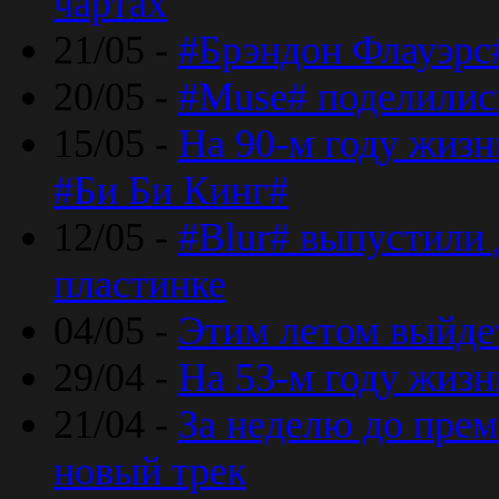
чартах
21/05 -
#Брэндон Флауэрс
20/05 -
#Muse# поделилис
15/05 -
На 90-м году жиз
#Би Би Кинг#
12/05 -
#Blur# выпустили
пластинке
04/05 -
Этим летом выйде
29/04 -
На 53-м году жиз
21/04 -
За неделю до прем
новый трек