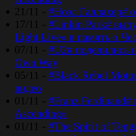
21/11 -
#Ноэл Галлахер# о
17/11 -
#Linkin Park# вып
Light Live» в память о Че
07/11 -
#U2# поделились н
Own Way
05/11 -
#Black Rebel Moto
видео
01/11 -
#Franz Ferdinand#
Ascending»
01/11 -
#The Spirit of Ten