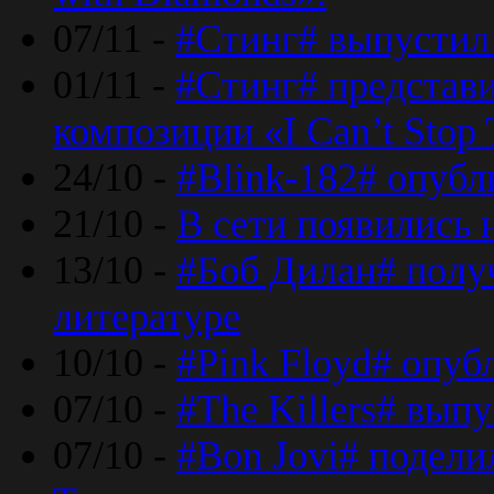
07/11 -
#Стинг# выпустил 
01/11 -
#Стинг# представ
композиции «I Can’t Stop 
24/10 -
#Blink-182# опубл
21/10 -
В сети появились 
13/10 -
#Боб Дилан# полу
литературе
10/10 -
#Pink Floyd# опуб
07/10 -
#The Killers# вып
07/10 -
#Bon Jovi# подели