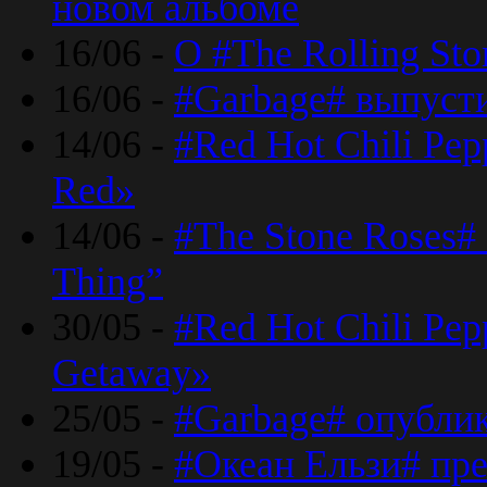
новом альбоме
16/06 -
О #The Rolling St
16/06 -
#Garbage# выпуст
14/06 -
#Red Hot Chili Pe
Red»
14/06 -
#The Stone Roses# 
Thing”
30/05 -
#Red Hot Chili Pe
Getaway»
25/05 -
#Garbage# опубли
19/05 -
#Океан Ельзи# пре