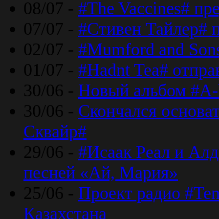
08/07 -
#The Vaccines# пр
07/07 -
#Стивен Тайлер# 
02/07 -
#Mumford and Sons
01/07 -
#Hadnt Tea# отпра
30/06 -
Новый альбом #A-
30/06 -
Скончался основа
Сквайр#
29/06 -
#Исаак Реал и Алд
песней «Ай, Мария»
25/06 -
Проект радио #Te
Казахстана