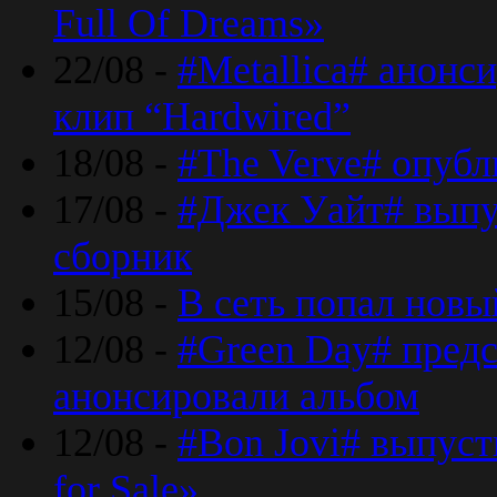
Full Of Dreams»
22/08 -
#Metallica# анонс
клип “Hardwired”
18/08 -
#The Verve# опубл
17/08 -
#Джек Уайт# выпу
сборник
15/08 -
В сеть попал новый
12/08 -
#Green Day# предс
анонсировали альбом
12/08 -
#Bon Jovi# выпуст
for Sale»