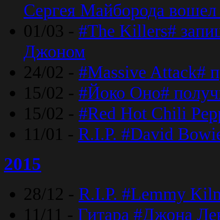
Сергея Майборода вошел 
01/03 -
#The Killers# зап
Джоном
24/02 -
#Massive Attack# 
15/02 -
#Йоко Оно# полу
15/02 -
#Red Hot Chili Pe
11/01 -
R.I.P. #David Bowi
2015
28/12 -
R.I.P. #Lemmy Kilm
11/11 -
Гитара #Джона Лен