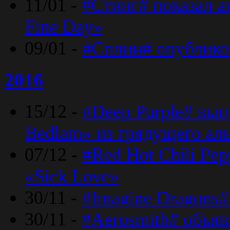
11/01 -
#Стинг# показал 
Fine Day»
09/01 -
#Сплин# опублико
2016
15/12 -
#Deep Purple# вып
Bedlam» из грядущего ал
07/12 -
#Red Hot Chili Pep
«Sick Love»
30/11 -
#Imagine Dragons#
30/11 -
#Aerosmith# объяв