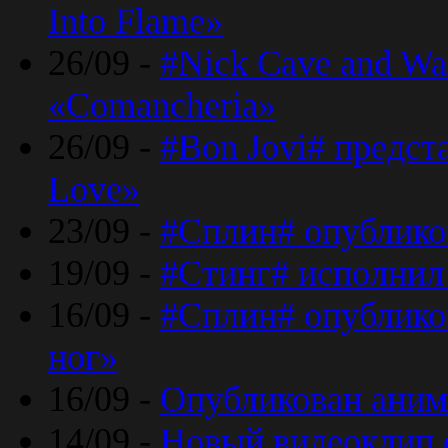
Into Flame»
26/09 -
#Nick Cave and Wa
«Comancheria»
26/09 -
#Bon Jovi# предста
Love»
23/09 -
#Сплин# опублико
19/09 -
#Стинг# исполнил
16/09 -
#Сплин# опубликов
ног»
16/09 -
Опубликован аним
14/09 -
Новый видеоклип 