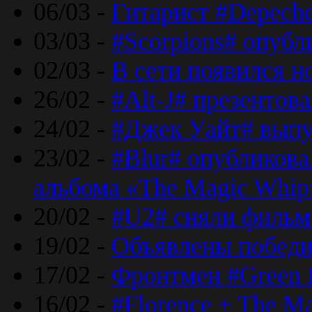
06/03 -
Гитарист #Depech
03/03 -
#Scorpions# опубл
02/03 -
В сети появился н
26/02 -
#Alt-J# презентова
24/02 -
#Джек Уайт# выпу
23/02 -
#Blur# опубликова
альбома «The Magic Whip
20/02 -
#U2# сняли фильм 
19/02 -
Объявлены побед
17/02 -
Фронтмен #Green 
16/02 -
#Florence + The M