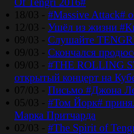
Of Tengri 2016#
18/03 -
#Massive Attack# 
12/03 -
Ушёл из жизни #К
09/03 -
Слушайте TENGRI
09/03 -
Скончался продюс
09/03 -
#THE ROLLING S
открытый концерт на Куб
07/03 -
Письмо #Джона Ле
05/03 -
#Том Йорк# принял
Марка Притчарда
02/03 -
#The Spirit of Ten