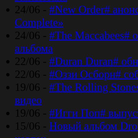
24/06 -
#New Order# анон
Complete»
24/06 -
#The Maccabees# о
альбома
22/06 -
#Duran Duran# обн
22/06 -
#Оззи Осборн# со
19/06 -
#The Rolling Ston
видео
19/06 -
#Игги Поп# выпус
15/06 -
Новый альбом Dron