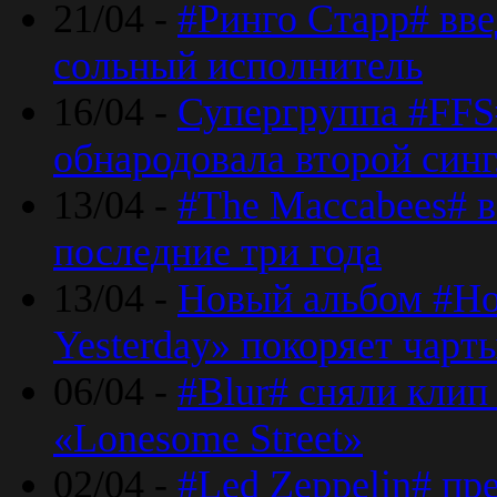
21/04 -
#Ринго Старр# вве
сольный исполнитель
16/04 -
Супергруппа #FFS#
обнародовала второй син
13/04 -
#The Maccabees# в
последние три года
13/04 -
Новый альбом #Но
Yesterday» покоряет чарт
06/04 -
#Blur# сняли клип
«Lonesome Street»
02/04 -
#Led Zeppelin# пр