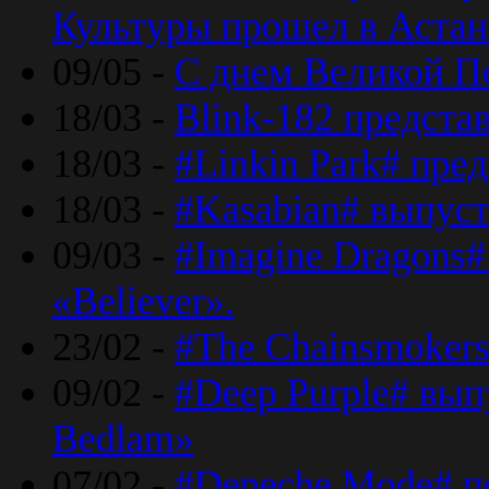
Культуры прошел в Астан
09/05 -
С днем Великой П
18/03 -
Blink-182 предста
18/03 -
#Linkin Park# пре
18/03 -
#Kasabian# выпуст
09/03 -
#Imagine Dragons#
«Believer».
23/02 -
#The Chainsmokers
09/02 -
#Deep Purple# вып
Bedlam»
07/02 -
#Depeche Mode# п