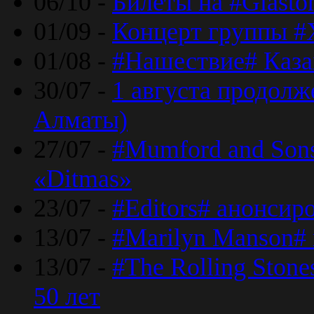
06/10 -
Билеты на #Glasto
01/09 -
Концерт группы #
01/08 -
#Нашествие# Каза
30/07 -
1 августа продолж
Алматы)
27/07 -
#Mumford and Sons
«Ditmas»
23/07 -
#Editors# анонсир
13/07 -
#Marilyn Manson#
13/07 -
#The Rolling Ston
50 лет