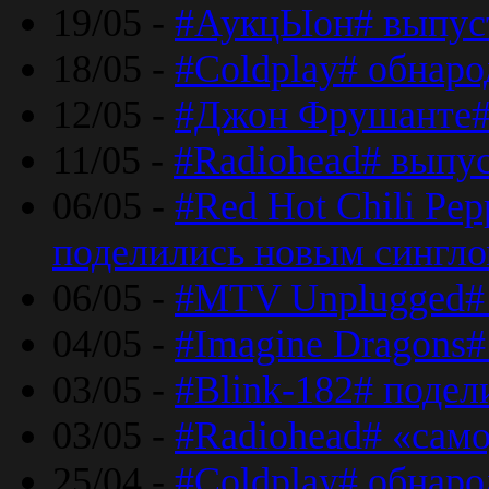
19/05 -
#АукцЫон# выпус
18/05 -
#Coldplay# обнар
12/05 -
#Джон Фрушанте#
11/05 -
#Radiohead# выпу
06/05 -
#Red Hot Chili Pe
поделились новым сингл
06/05 -
#MTV Unplugged# 
04/05 -
#Imagine Dragons#
03/05 -
#Blink-182# поде
03/05 -
#Radiohead# «само
25/04 -
#Coldplay# обнаро