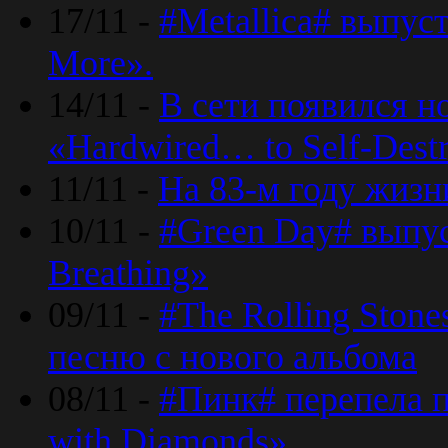
17/11 -
#Metallica# выпус
More».
14/11 -
В сети появился н
«Hardwired… to Self-Destr
11/11 -
На 83-м году жизн
10/11 -
#Green Day# выпус
Breathing»
09/11 -
#The Rolling Ston
песню с нового альбома
08/11 -
#Пинк# перепела п
with Diamonds».