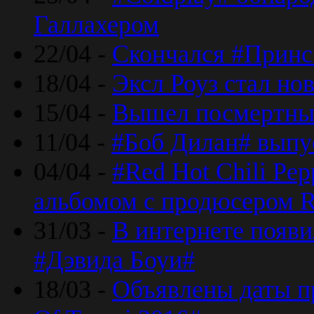
Галлахером
22/04 -
Скончался #Принс
18/04 -
Эксл Роуз стал н
15/04 -
Вышел посмертный
11/04 -
#Боб Дилан# выпу
04/04 -
#Red Hot Chili Pe
альбомом с продюсером R
31/03 -
В интернете появи
#Дэвида Боуи#
18/03 -
Объявлены даты пр