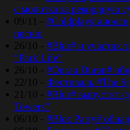
с молотка за рекордную 
09/11 -
#Coldplay# анонси
песню
26/10 -
#Blur# и участик т
“Park Life”
26/10 -
#Duran Duran# обн
22/10 -
Фестиваль #The Sp
21/10 -
#Blur# выпустят ф
Towers”
06/10 -
#Bloc Party# обна