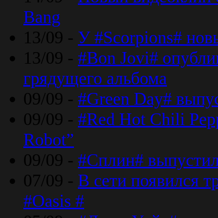
Bang
13/09 -
У #Scorpions# но
13/09 -
#Bon Jovi# опубли
грядущего альбома
09/09 -
#Green Day# выпус
09/09 -
#Red Hot Chili Pe
Robot”
09/09 -
#Сплин# выпустил
07/09 -
В сети появился т
#Oasis #