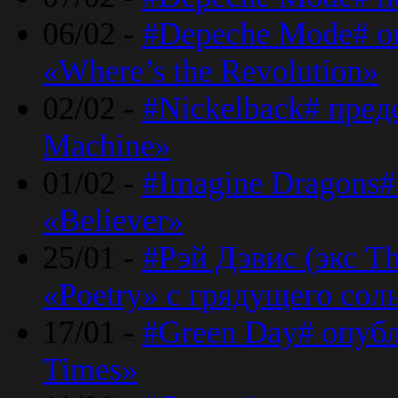
06/02 -
#Depeche Mode# о
«Where’s the Revolution»
02/02 -
#Nickelback# пред
Machine»
01/02 -
#Imagine Dragons#
«Believer»
25/01 -
#Рэй Дэвис (экс T
«Poetry» с грядущего сол
17/01 -
#Green Day# опубл
Times»