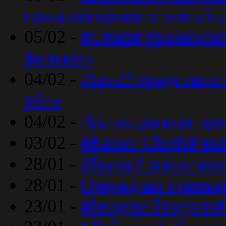
проанонсировали новый 
05/02 -
#Слэш# проаносир
фильмов
04/02 -
#Би-2# представил
16+»
04/02 -
Долгожданная прем
03/02 -
#Kaiser Chiefs# в
28/01 -
#Бьорк# анонсиров
28/01 -
Очередная премьер
23/01 -
#Imagine Dragons#