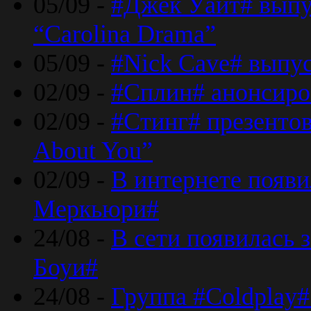
05/09 -
#Джек Уайт# выпу
“Carolina Drama”
05/09 -
#Nick Cave# выпус
02/09 -
#Сплин# анонсиро
02/09 -
#Стинг# презентова
About You”
02/09 -
В интернете появ
Меркьюри#
24/08 -
В сети появилась 
Боуи#
24/08 -
Группа #Coldplay#