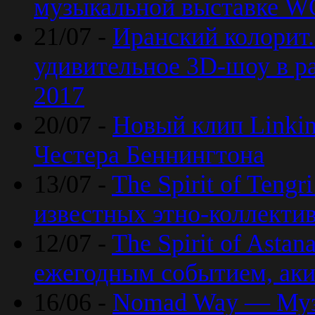
музыкальной выставке 
21/07 -
Иранский колорит
удивительное 3D-шоу в ра
2017
20/07 -
Новый клип Linkin
Честера Беннингтона
13/07 -
The Spirit of Teng
известных этно-коллекти
12/07 -
The Spirit of Asta
ежегодным событием, ак
16/06 -
Nomad Way — Муз