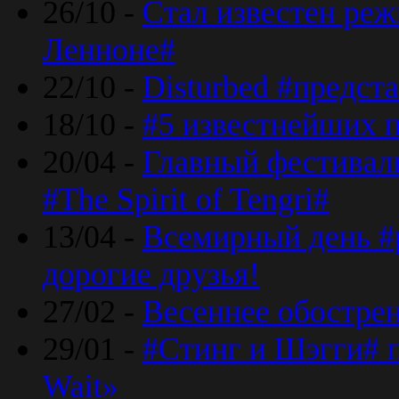
26/10 -
Стал известен реж
Ленноне#
22/10 -
Disturbed #предст
18/10 -
#5 известнейших п
20/04 -
Главный фестивал
#The Spirit of Tengri#
13/04 -
Всемирный день #р
дорогие друзья!
27/02 -
Весеннее обострен
29/01 -
#Стинг и Шэгги# 
Wait»