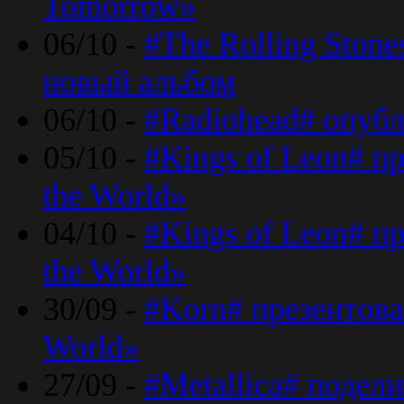
Tomorrow»
06/10 -
#The Rolling Ston
новый альбом
06/10 -
#Radiohead# опуб
05/10 -
#Kings of Leon# п
the World»
04/10 -
#Kings of Leon# п
the World»
30/09 -
#Korn# презентова
World»
27/09 -
#Metallica# подел