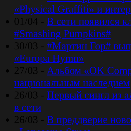
«Physical Graffiti» и инт
01/04 -
В сети появился к
#Smashing Pumpkins#
30/03 -
#Мартин Гор# вып
«Europa Hymn»
27/03 -
Альбом «OK Compu
национальным наследием
26/03 -
Первый сингл из а
в сети
26/03 -
В преддверие ново