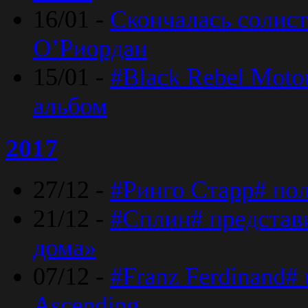
16/01 -
Скончалась солист
O’Риордан
15/01 -
#Black Rebel Moto
альбом
2017
27/12 -
#Ринго Старр# по
21/12 -
#Сплин# представ
дома»
07/12 -
#Franz Ferdinand#
Ascending