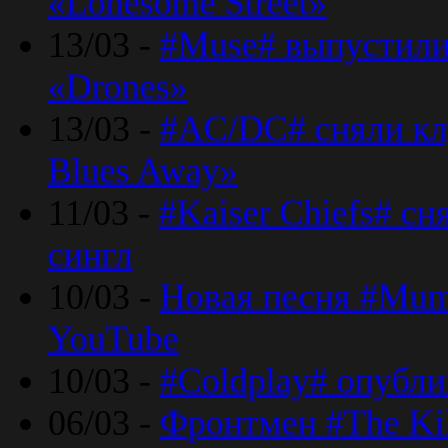
«Lonesome Street»
13/03 -
#Muse# выпустили
«Drones»
13/03 -
#AC/DC# сняли клу
Blues Away»
11/03 -
#Kaiser Chiefs# с
сингл
10/03 -
Новая песня #Mumf
YouTube
10/03 -
#Coldplay# опубли
06/03 -
Фронтмен #The Kil