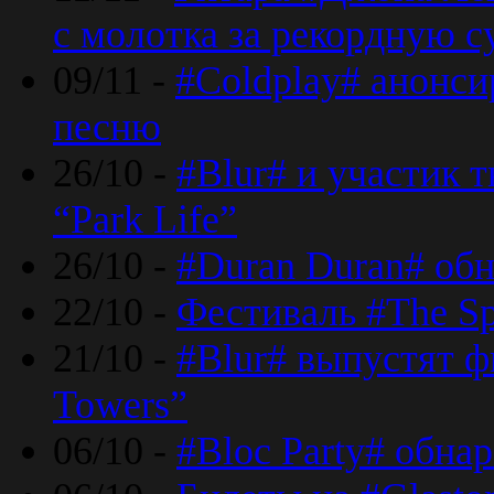
с молотка за рекордную 
09/11 -
#Coldplay# анонси
песню
26/10 -
#Blur# и участик т
“Park Life”
26/10 -
#Duran Duran# обн
22/10 -
Фестиваль #The Sp
21/10 -
#Blur# выпустят ф
Towers”
06/10 -
#Bloc Party# обна