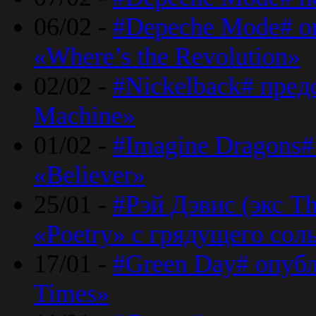
06/02 -
#Depeche Mode# о
«Where’s the Revolution»
02/02 -
#Nickelback# пред
Machine»
01/02 -
#Imagine Dragons#
«Believer»
25/01 -
#Рэй Дэвис (экс T
«Poetry» с грядущего сол
17/01 -
#Green Day# опубл
Times»