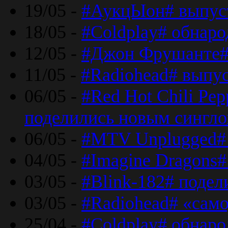
19/05 -
#АукцЫон# выпус
18/05 -
#Coldplay# обнар
12/05 -
#Джон Фрушанте#
11/05 -
#Radiohead# выпу
06/05 -
#Red Hot Chili Pe
поделились новым сингл
06/05 -
#MTV Unplugged# 
04/05 -
#Imagine Dragons#
03/05 -
#Blink-182# поде
03/05 -
#Radiohead# «само
25/04 -
#Coldplay# обнаро