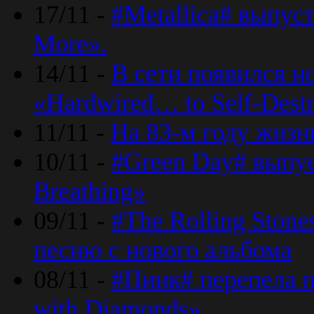
17/11 -
#Metallica# выпус
More».
14/11 -
В сети появился н
«Hardwired… to Self-Destr
11/11 -
На 83-м году жизн
10/11 -
#Green Day# выпус
Breathing»
09/11 -
#The Rolling Ston
песню с нового альбома
08/11 -
#Пинк# перепела п
with Diamonds».