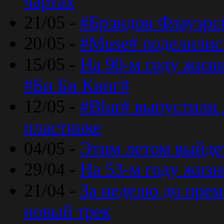
чартах
21/05 -
#Брэндон Флауэрс
20/05 -
#Muse# поделилис
15/05 -
На 90-м году жиз
#Би Би Кинг#
12/05 -
#Blur# выпустили
пластинке
04/05 -
Этим летом выйде
29/04 -
На 53-м году жиз
21/04 -
За неделю до прем
новый трек