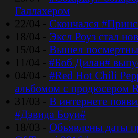
Галлахером
22/04 -
Скончался #Принс
18/04 -
Эксл Роуз стал н
15/04 -
Вышел посмертный
11/04 -
#Боб Дилан# выпу
04/04 -
#Red Hot Chili Pe
альбомом с продюсером R
31/03 -
В интернете появи
#Дэвида Боуи#
18/03 -
Объявлены даты пр