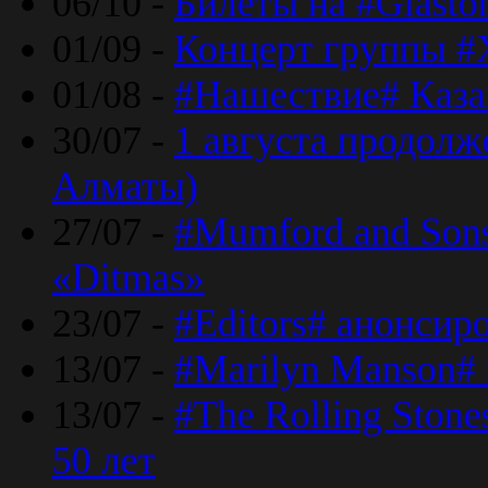
06/10 -
Билеты на #Glasto
01/09 -
Концерт группы #
01/08 -
#Нашествие# Каза
30/07 -
1 августа продолж
Алматы)
27/07 -
#Mumford and Sons
«Ditmas»
23/07 -
#Editors# анонсир
13/07 -
#Marilyn Manson#
13/07 -
#The Rolling Ston
50 лет