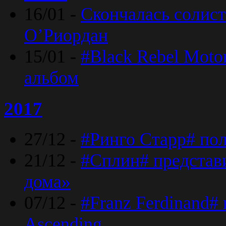
16/01 -
Скончалась солист
O’Риордан
15/01 -
#Black Rebel Moto
альбом
2017
27/12 -
#Ринго Старр# по
21/12 -
#Сплин# представ
дома»
07/12 -
#Franz Ferdinand#
Ascending