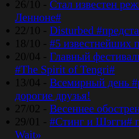
26/10 -
Стал известен реж
Ленноне#
22/10 -
Disturbed #предст
18/10 -
#5 известнейших п
20/04 -
Главный фестивал
#The Spirit of Tengri#
13/04 -
Всемирный день #р
дорогие друзья!
27/02 -
Весеннее обострен
29/01 -
#Стинг и Шэгги# 
Wait»