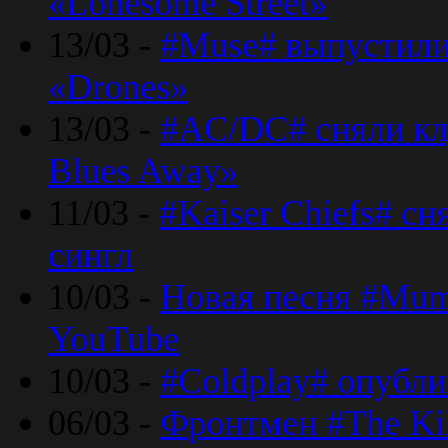
«Lonesome Street»
13/03 -
#Muse# выпустили
«Drones»
13/03 -
#AC/DC# сняли клу
Blues Away»
11/03 -
#Kaiser Chiefs# с
сингл
10/03 -
Новая песня #Mumf
YouTube
10/03 -
#Coldplay# опубли
06/03 -
Фронтмен #The Kil