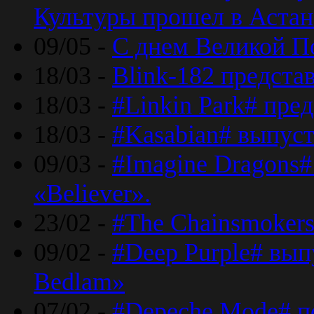
Культуры прошел в Астан
09/05 -
С днем Великой П
18/03 -
Blink-182 предста
18/03 -
#Linkin Park# пре
18/03 -
#Kasabian# выпуст
09/03 -
#Imagine Dragons#
«Believer».
23/02 -
#The Chainsmokers
09/02 -
#Deep Purple# вып
Bedlam»
07/02 -
#Depeche Mode# п