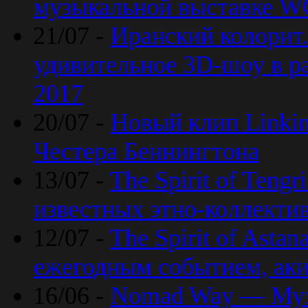
музыкальной выставке 
21/07 -
Иранский колорит
удивительное 3D-шоу в ра
2017
20/07 -
Новый клип Linkin
Честера Беннингтона
13/07 -
The Spirit of Teng
известных этно-коллекти
12/07 -
The Spirit of Asta
ежегодным событием, ак
16/06 -
Nomad Way — Муз