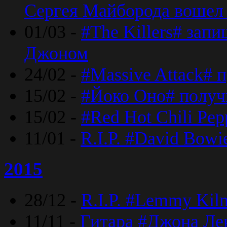
Сергея Майборода вошел 
01/03 -
#The Killers# зап
Джоном
24/02 -
#Massive Attack# 
15/02 -
#Йоко Оно# полу
15/02 -
#Red Hot Chili Pe
11/01 -
R.I.P. #David Bowi
2015
28/12 -
R.I.P. #Lemmy Kilm
11/11 -
Гитара #Джона Лен