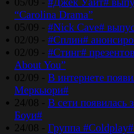
05/09 -
#Джек Уайт# выпу
“Carolina Drama”
05/09 -
#Nick Cave# выпус
02/09 -
#Сплин# анонсиро
02/09 -
#Стинг# презентова
About You”
02/09 -
В интернете появ
Меркьюри#
24/08 -
В сети появилась 
Боуи#
24/08 -
Группа #Coldplay#