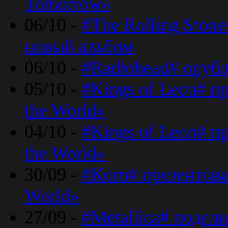
Tomorrow»
06/10 -
#The Rolling Ston
новый альбом
06/10 -
#Radiohead# опуб
05/10 -
#Kings of Leon# п
the World»
04/10 -
#Kings of Leon# п
the World»
30/09 -
#Korn# презентова
World»
27/09 -
#Metallica# подел