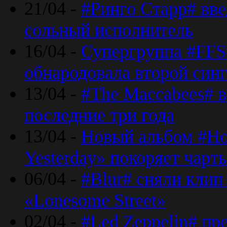
21/04 -
#Ринго Старр# вве
сольный исполнитель
16/04 -
Супергруппа #FFS#
обнародовала второй син
13/04 -
#The Maccabees# в
последние три года
13/04 -
Новый альбом #Но
Yesterday» покоряет чарт
06/04 -
#Blur# сняли клип
«Lonesome Street»
02/04 -
#Led Zeppelin# пр