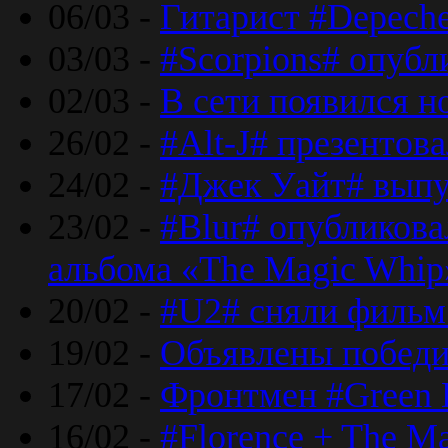
06/03 -
Гитарист #Depech
03/03 -
#Scorpions# опубл
02/03 -
В сети появился н
26/02 -
#Alt-J# презентова
24/02 -
#Джек Уайт# выпу
23/02 -
#Blur# опубликова
альбома «The Magic Whip
20/02 -
#U2# сняли фильм 
19/02 -
Объявлены побед
17/02 -
Фронтмен #Green 
16/02 -
#Florence + The M