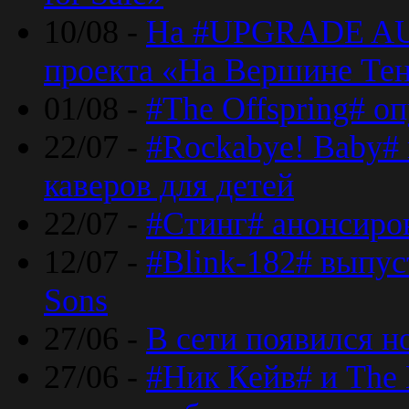
10/08 -
На #UPGRADE AU
проекта «На Вершине Те
01/08 -
#The Offspring# о
22/07 -
#Rockabye! Baby#
каверов для детей
22/07 -
#Стинг# анонсиро
12/07 -
#Blink-182# выпу
Sons
27/06 -
В сети появился н
27/06 -
#Ник Кейв# и The 