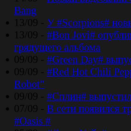
Bang
13/09 -
У #Scorpions# но
13/09 -
#Bon Jovi# опубли
грядущего альбома
09/09 -
#Green Day# выпус
09/09 -
#Red Hot Chili Pe
Robot”
09/09 -
#Сплин# выпустил
07/09 -
В сети появился т
#Oasis #