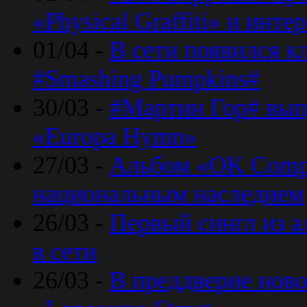
«Physical Graffiti» и инт
01/04 -
В сети появился к
#Smashing Pumpkins#
30/03 -
#Мартин Гор# вып
«Europa Hymn»
27/03 -
Альбом «OK Compu
национальным наследием
26/03 -
Первый сингл из а
в сети
26/03 -
В преддверие ново