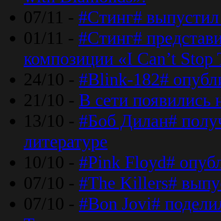
07/11 -
#Стинг# выпустил 
01/11 -
#Стинг# представ
композиции «I Can’t Stop 
24/10 -
#Blink-182# опубл
21/10 -
В сети появились 
13/10 -
#Боб Дилан# полу
литературе
10/10 -
#Pink Floyd# опуб
07/10 -
#The Killers# вып
07/10 -
#Bon Jovi# подели