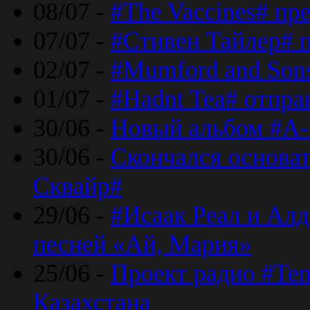
08/07 -
#The Vaccines# пр
07/07 -
#Стивен Тайлер# 
02/07 -
#Mumford and Sons
01/07 -
#Hadnt Tea# отпра
30/06 -
Новый альбом #A-
30/06 -
Скончался основа
Сквайр#
29/06 -
#Исаак Реал и Алд
песней «Ай, Мария»
25/06 -
Проект радио #Te
Казахстана