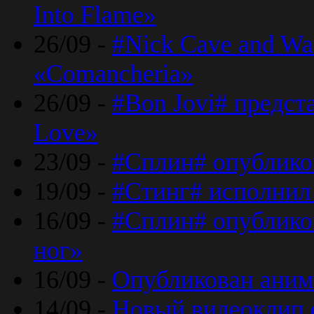
Into Flame»
26/09 -
#Nick Cave and Wa
«Comancheria»
26/09 -
#Bon Jovi# предста
Love»
23/09 -
#Сплин# опублико
19/09 -
#Стинг# исполнил
16/09 -
#Сплин# опубликов
ног»
16/09 -
Опубликован аним
14/09 -
Новый видеоклип 