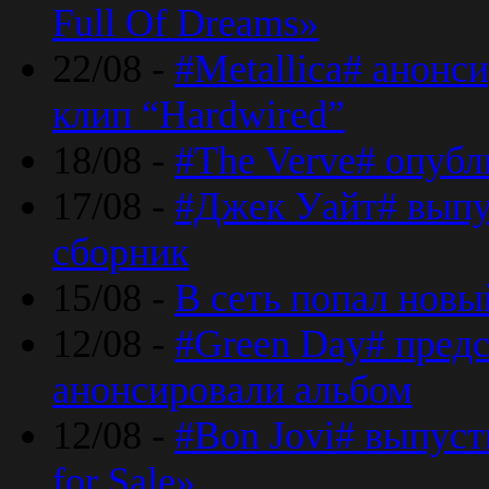
Full Of Dreams»
22/08 -
#Metallica# анонс
клип “Hardwired”
18/08 -
#The Verve# опубл
17/08 -
#Джек Уайт# выпу
сборник
15/08 -
В сеть попал новый
12/08 -
#Green Day# предс
анонсировали альбом
12/08 -
#Bon Jovi# выпуст
for Sale»