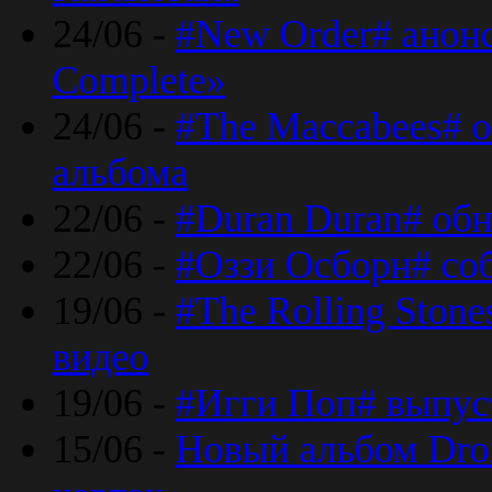
24/06 -
#New Order# анон
Complete»
24/06 -
#The Maccabees# о
альбома
22/06 -
#Duran Duran# обн
22/06 -
#Оззи Осборн# со
19/06 -
#The Rolling Ston
видео
19/06 -
#Игги Поп# выпус
15/06 -
Новый альбом Dron