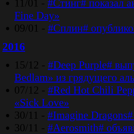
11/01 -
#Стинг# показал 
Fine Day»
09/01 -
#Сплин# опублико
2016
15/12 -
#Deep Purple# вып
Bedlam» из грядущего ал
07/12 -
#Red Hot Chili Pep
«Sick Love»
30/11 -
#Imagine Dragons#
30/11 -
#Aerosmith# объяв