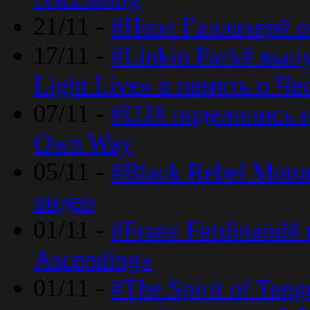
21/11 -
#Ноэл Галлахер# о
17/11 -
#Linkin Park# вып
Light Live» в память о Че
07/11 -
#U2# поделились н
Own Way
05/11 -
#Black Rebel Moto
видео
01/11 -
#Franz Ferdinand#
Ascending»
01/11 -
#The Spirit of Ten