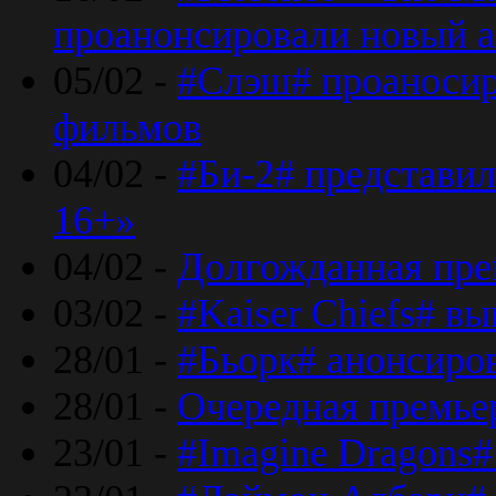
проанонсировали новый 
05/02 -
#Слэш# проаносир
фильмов
04/02 -
#Би-2# представил
16+»
04/02 -
Долгожданная прем
03/02 -
#Kaiser Chiefs# в
28/01 -
#Бьорк# анонсиров
28/01 -
Очередная премьер
23/01 -
#Imagine Dragons#