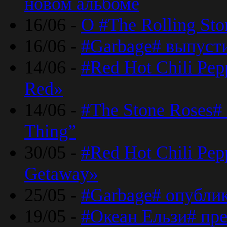
новом альбоме
16/06 -
О #The Rolling St
16/06 -
#Garbage# выпуст
14/06 -
#Red Hot Chili Pe
Red»
14/06 -
#The Stone Roses# 
Thing”
30/05 -
#Red Hot Chili Pe
Getaway»
25/05 -
#Garbage# опубли
19/05 -
#Океан Ельзи# пре