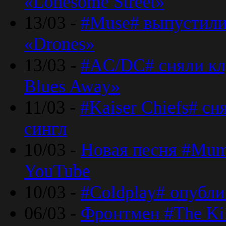
«Lonesome Street»
13/03 -
#Muse# выпустили
«Drones»
13/03 -
#AC/DC# сняли клу
Blues Away»
11/03 -
#Kaiser Chiefs# с
сингл
10/03 -
Новая песня #Mumf
YouTube
10/03 -
#Coldplay# опубли
06/03 -
Фронтмен #The Kil