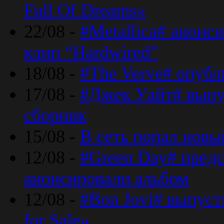
Full Of Dreams»
22/08 -
#Metallica# анонс
клип “Hardwired”
18/08 -
#The Verve# опубл
17/08 -
#Джек Уайт# выпу
сборник
15/08 -
В сеть попал новый
12/08 -
#Green Day# предс
анонсировали альбом
12/08 -
#Bon Jovi# выпуст
for Sale»