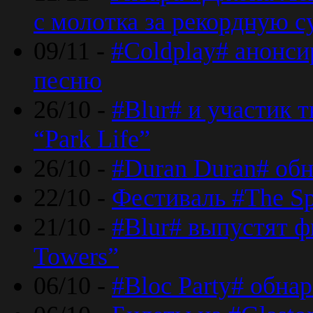
с молотка за рекордную 
09/11 -
#Coldplay# анонси
песню
26/10 -
#Blur# и участик т
“Park Life”
26/10 -
#Duran Duran# обн
22/10 -
Фестиваль #The Sp
21/10 -
#Blur# выпустят ф
Towers”
06/10 -
#Bloc Party# обна