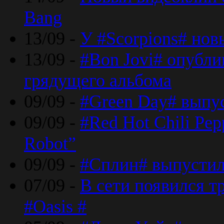
Bang
13/09 -
У #Scorpions# но
13/09 -
#Bon Jovi# опубли
грядущего альбома
09/09 -
#Green Day# выпус
09/09 -
#Red Hot Chili Pe
Robot”
09/09 -
#Сплин# выпустил
07/09 -
В сети появился т
#Oasis #