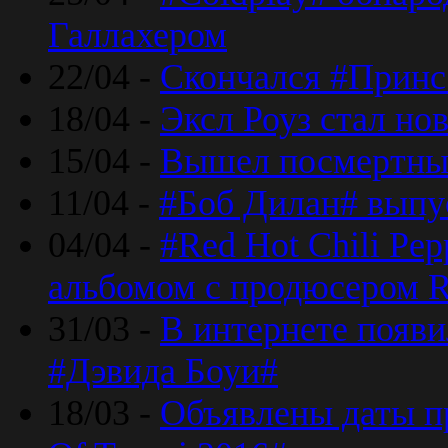
Галлахером
22/04 -
Скончался #Принс
18/04 -
Эксл Роуз стал н
15/04 -
Вышел посмертный
11/04 -
#Боб Дилан# выпу
04/04 -
#Red Hot Chili Pe
альбомом с продюсером R
31/03 -
В интернете появи
#Дэвида Боуи#
18/03 -
Объявлены даты пр