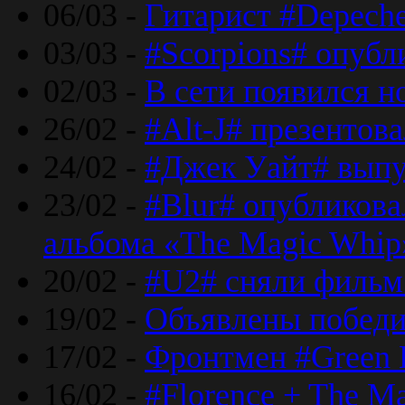
06/03 -
Гитарист #Depech
03/03 -
#Scorpions# опубл
02/03 -
В сети появился н
26/02 -
#Alt-J# презентова
24/02 -
#Джек Уайт# выпу
23/02 -
#Blur# опубликова
альбома «The Magic Whip
20/02 -
#U2# сняли фильм 
19/02 -
Объявлены побед
17/02 -
Фронтмен #Green 
16/02 -
#Florence + The M