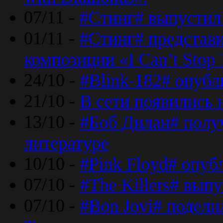
07/11 -
#Стинг# выпустил 
01/11 -
#Стинг# представ
композиции «I Can’t Stop 
24/10 -
#Blink-182# опубл
21/10 -
В сети появились 
13/10 -
#Боб Дилан# полу
литературе
10/10 -
#Pink Floyd# опуб
07/10 -
#The Killers# вып
07/10 -
#Bon Jovi# подели