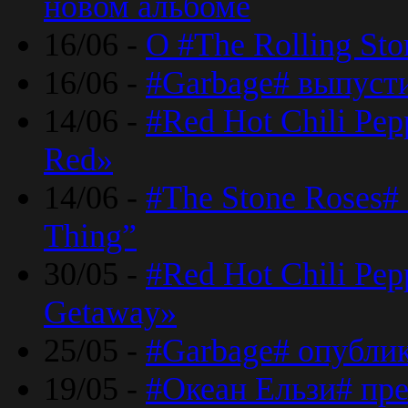
новом альбоме
16/06 -
О #The Rolling St
16/06 -
#Garbage# выпуст
14/06 -
#Red Hot Chili Pe
Red»
14/06 -
#The Stone Roses# 
Thing”
30/05 -
#Red Hot Chili Pe
Getaway»
25/05 -
#Garbage# опубли
19/05 -
#Океан Ельзи# пре