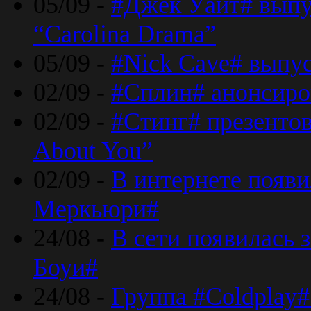
05/09 -
#Джек Уайт# выпу
“Carolina Drama”
05/09 -
#Nick Cave# выпус
02/09 -
#Сплин# анонсиро
02/09 -
#Стинг# презентова
About You”
02/09 -
В интернете появ
Меркьюри#
24/08 -
В сети появилась 
Боуи#
24/08 -
Группа #Coldplay#