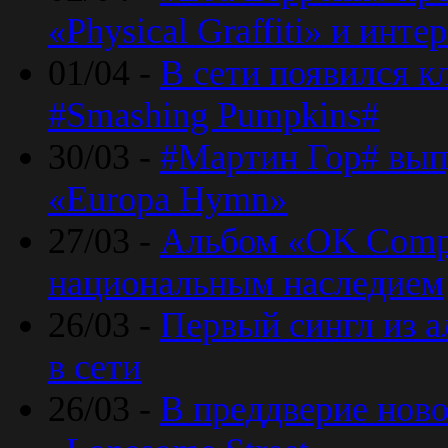
«Physical Graffiti» и инт
01/04 -
В сети появился к
#Smashing Pumpkins#
30/03 -
#Мартин Гор# вып
«Europa Hymn»
27/03 -
Альбом «OK Compu
национальным наследием
26/03 -
Первый сингл из а
в сети
26/03 -
В преддверие ново