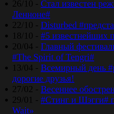
26/10 -
Стал известен реж
Ленноне#
22/10 -
Disturbed #предст
18/10 -
#5 известнейших п
20/04 -
Главный фестивал
#The Spirit of Tengri#
13/04 -
Всемирный день #р
дорогие друзья!
27/02 -
Весеннее обострен
29/01 -
#Стинг и Шэгги# 
Wait»