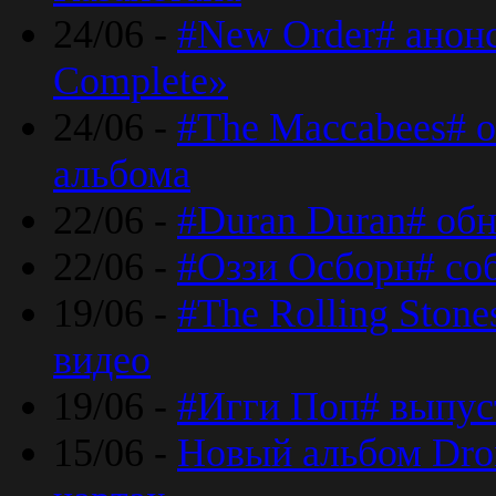
24/06 -
#New Order# анон
Complete»
24/06 -
#The Maccabees# о
альбома
22/06 -
#Duran Duran# обн
22/06 -
#Оззи Осборн# со
19/06 -
#The Rolling Ston
видео
19/06 -
#Игги Поп# выпус
15/06 -
Новый альбом Dron