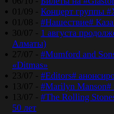
06/10 -
Билеты на #Glasto
01/09 -
Концерт группы #
01/08 -
#Нашествие# Каза
30/07 -
1 августа продолж
Алматы)
27/07 -
#Mumford and Sons
«Ditmas»
23/07 -
#Editors# анонсир
13/07 -
#Marilyn Manson#
13/07 -
#The Rolling Ston
50 лет