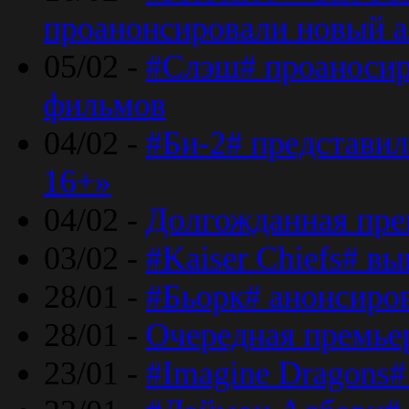
проанонсировали новый 
05/02 -
#Слэш# проаносир
фильмов
04/02 -
#Би-2# представил
16+»
04/02 -
Долгожданная прем
03/02 -
#Kaiser Chiefs# в
28/01 -
#Бьорк# анонсиров
28/01 -
Очередная премьер
23/01 -
#Imagine Dragons#