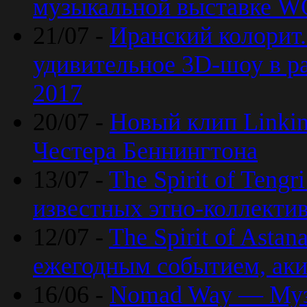
музыкальной выставке 
21/07 -
Иранский колорит
удивительное 3D-шоу в ра
2017
20/07 -
Новый клип Linkin
Честера Беннингтона
13/07 -
The Spirit of Teng
известных этно-коллекти
12/07 -
The Spirit of Asta
ежегодным событием, ак
16/06 -
Nomad Way — Муз