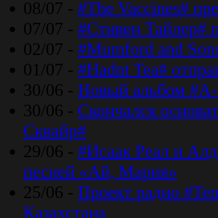
08/07 -
#The Vaccines# пр
07/07 -
#Стивен Тайлер# 
02/07 -
#Mumford and Sons
01/07 -
#Hadnt Tea# отпра
30/06 -
Новый альбом #A-
30/06 -
Скончался основа
Сквайр#
29/06 -
#Исаак Реал и Алд
песней «Ай, Мария»
25/06 -
Проект радио #Te
Казахстана