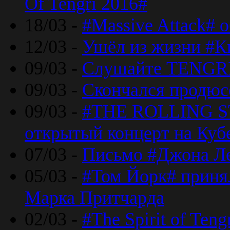
Of Tengri 2016#
18/03 -
#Massive Attack# 
12/03 -
Ушёл из жизни #К
09/03 -
Слушайте TENGRI
09/03 -
Скончался продюс
09/03 -
#THE ROLLING S
открытый концерт на Куб
07/03 -
Письмо #Джона Ле
05/03 -
#Том Йорк# принял
Марка Притчарда
02/03 -
#The Spirit of Ten