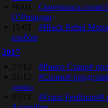
16/01 -
Скончалась солист
O’Риордан
15/01 -
#Black Rebel Moto
альбом
2017
27/12 -
#Ринго Старр# по
21/12 -
#Сплин# представ
дома»
07/12 -
#Franz Ferdinand#
Ascending