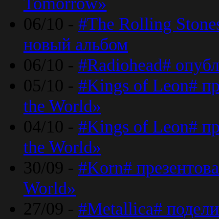
Tomorrow»
06/10 -
#The Rolling Ston
новый альбом
06/10 -
#Radiohead# опуб
05/10 -
#Kings of Leon# п
the World»
04/10 -
#Kings of Leon# п
the World»
30/09 -
#Korn# презентова
World»
27/09 -
#Metallica# подел