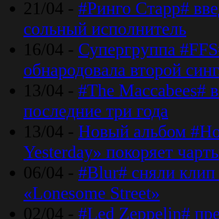
21/04 -
#Ринго Старр# вве
сольный исполнитель
16/04 -
Супергруппа #FFS#
обнародовала второй син
13/04 -
#The Maccabees# в
последние три года
13/04 -
Новый альбом #Но
Yesterday» покоряет чарт
06/04 -
#Blur# сняли клип
«Lonesome Street»
02/04 -
#Led Zeppelin# пр