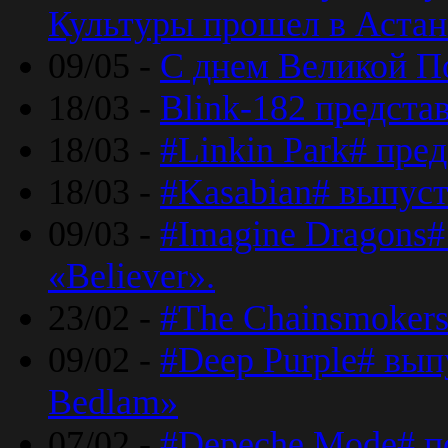
Культуры прошел в Астан
09/05 -
С днем Великой П
18/03 -
Blink-182 предста
18/03 -
#Linkin Park# пре
18/03 -
#Kasabian# выпуст
09/03 -
#Imagine Dragons#
«Believer».
23/02 -
#The Chainsmokers
09/02 -
#Deep Purple# вып
Bedlam»
07/02 -
#Depeche Mode# п