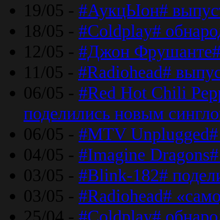
19/05 -
#АукцЫон# выпус
18/05 -
#Coldplay# обнар
12/05 -
#Джон Фрушанте#
11/05 -
#Radiohead# выпу
06/05 -
#Red Hot Chili Pe
поделились новым сингл
06/05 -
#MTV Unplugged# 
04/05 -
#Imagine Dragons#
03/05 -
#Blink-182# поде
03/05 -
#Radiohead# «само
25/04 -
#Coldplay# обнаро