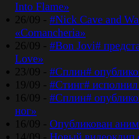
Into Flame»
26/09 -
#Nick Cave and Wa
«Comancheria»
26/09 -
#Bon Jovi# предста
Love»
23/09 -
#Сплин# опублико
19/09 -
#Стинг# исполнил
16/09 -
#Сплин# опубликов
ног»
16/09 -
Опубликован аним
14/09 -
Новый видеоклип 