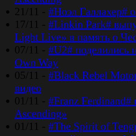
21/11 -
#Ноэл Галлахер# о
17/11 -
#Linkin Park# вып
Light Live» в память о Че
07/11 -
#U2# поделились н
Own Way
05/11 -
#Black Rebel Moto
видео
01/11 -
#Franz Ferdinand#
Ascending»
01/11 -
#The Spirit of Ten