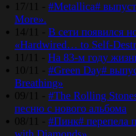
17/11 -
#Metallica# выпус
More».
14/11 -
В сети появился н
«Hardwired… to Self-Destr
11/11 -
На 83-м году жизн
10/11 -
#Green Day# выпус
Breathing»
09/11 -
#The Rolling Ston
песню с нового альбома
08/11 -
#Пинк# перепела п
with Diamonds».