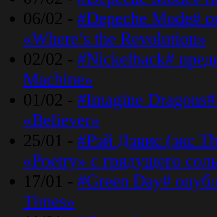
06/02 -
#Depeche Mode# о
«Where’s the Revolution»
02/02 -
#Nickelback# пред
Machine»
01/02 -
#Imagine Dragons#
«Believer»
25/01 -
#Рэй Дэвис (экс T
«Poetry» с грядущего сол
17/01 -
#Green Day# опубл
Times»