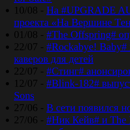
10/08 -
На #UPGRADE AU
проекта «На Вершине Те
01/08 -
#The Offspring# о
22/07 -
#Rockabye! Baby#
каверов для детей
22/07 -
#Стинг# анонсиро
12/07 -
#Blink-182# выпу
Sons
27/06 -
В сети появился н
27/06 -
#Ник Кейв# и The 