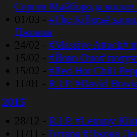
Сергея Майборода вошел 
01/03 -
#The Killers# зап
Джоном
24/02 -
#Massive Attack# 
15/02 -
#Йоко Оно# полу
15/02 -
#Red Hot Chili Pe
11/01 -
R.I.P. #David Bowi
2015
28/12 -
R.I.P. #Lemmy Kilm
11/11 -
Гитара #Джона Лен