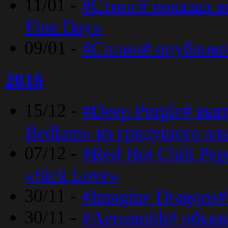
11/01 -
#Стинг# показал 
Fine Day»
09/01 -
#Сплин# опублико
2016
15/12 -
#Deep Purple# вып
Bedlam» из грядущего ал
07/12 -
#Red Hot Chili Pep
«Sick Love»
30/11 -
#Imagine Dragons#
30/11 -
#Aerosmith# объяв