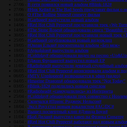
27/06 -
В сети появился новый альбом #Blink-182#
27/06 -
#Ник Кейв# и The Bad Seeds представят фильм о 
16/06 -
О #The Rolling Stones# снимут фильм
16/06 -
#Garbage# выпустили новый альбом
14/06 -
#Red Hot Chili Peppers# представили трек «We Tur
14/06 -
#The Stone Roses# обнародовали сингл “Beautiful T
30/05 -
#Red Hot Chili Peppers# представили новый трек 
25/05 -
#Garbage# опубликовали новый видеоклип
19/05 -
#Океан Ельзи# презентовали альбом «Без меж»
19/05 -
#АукцЫон# выпустили альбом
18/05 -
#Coldplay# обнародовали видео на песню «Up&Up
12/05 -
#Джон Фрушанте# выпустил новый ЕР
11/05 -
#Radiohead# выпустили девятый студийный альбо
06/05 -
#Red Hot Chili Peppers# анонсировали альбом и п
06/05 -
#MTV Unplugged# возвращается в эфир (видео)
04/05 -
#Imagine Dragons# обнародовали трек “Not Today”
03/05 -
#Blink-182# поделились новым синглом
03/05 -
#Radiohead# «самоудалились» из Интернета
25/04 -
#Coldplay# обнародовали трек совместно с Ноэле
22/04 -
Скончался #Принс Роджерс Нельсон#
18/04 -
Эксл Роуз стал новым вокалистом #AC/DC#
15/04 -
Вышел посмертный клип #Дэвида Боуи#
11/04 -
#Боб Дилан# выпустил кавер на Фрэнка Синатру
04/04 -
#Red Hot Chili Peppers# работают над новым альб
31/03 -
В интернете появилась неизданная ранее песня #Д