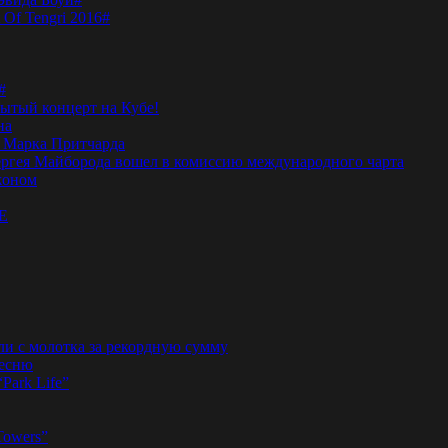
 Of Tengri 2016#
#
тый концерт на Кубе!
на
а Марка Притчарда
а Сергея Майборода вошел в комиссию международного чарта
жоном
E
ли с молотка за рекордную сумму
песню
“Park Life”
Towers”