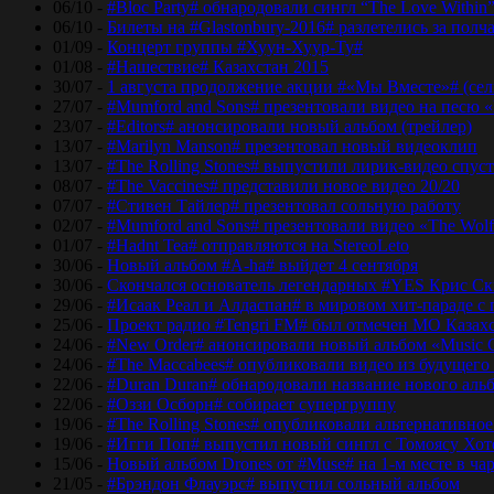
06/10 -
#Bloc Party# обнародовали сингл “The Love Within
06/10 -
Билеты на #Glastonbury-2016# разлетелись за полч
01/09 -
Концерт группы #Хуун-Хуур-Ту#
01/08 -
#Нашествие# Казахстан 2015
30/07 -
1 августа продолжение акции #«Мы Вместе»# (сел
27/07 -
#Mumford and Sons# презентовали видео на песю «
23/07 -
#Editors# анонсировали новый альбом (трейлер)
13/07 -
#Marilyn Manson# презентовал новый видеоклип
13/07 -
#The Rolling Stones# выпустили лирик-видео спуст
08/07 -
#The Vaccines# представили новое видео 20/20
07/07 -
#Стивен Тайлер# презентовал сольную работу
02/07 -
#Mumford and Sons# презентовали видео «The Wol
01/07 -
#Hadnt Tea# отправляются на StereoLeto
30/06 -
Новый альбом #A-ha# выйдет 4 сентября
30/06 -
Скончался основатель легендарных #YES Крис Ск
29/06 -
#Исаак Реал и Алдаспан# в мировом хит-параде с
25/06 -
Проект радио #Tengri FM# был отмечен МО Казах
24/06 -
#New Order# анонсировали новый альбом «Music 
24/06 -
#The Maccabees# опубликовали видео из будущего
22/06 -
#Duran Duran# обнародовали название нового аль
22/06 -
#Оззи Осборн# собирает супергруппу
19/06 -
#The Rolling Stones# опубликовали альтернативное
19/06 -
#Игги Поп# выпустил новый сингл с Томоясу Хот
15/06 -
Новый альбом Drones от #Muse# на 1-м месте в ча
21/05 -
#Брэндон Флауэрс# выпустил сольный альбом