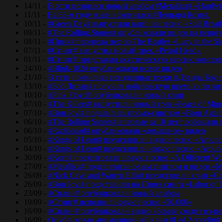
14/11 -
В сети появился новый альбом #Metallica# «Hardwir
11/11 -
На 83-м году жизни скончался #Леонард Коэн#.
10/11 -
#Green Day# выпустили клип на песню «Still Breat
09/11 -
#The Rolling Stones# опубликовали видео на перву
08/11 -
#Пинк# перепела песню The Beatles «Lucy in the Sk
07/11 -
#Стинг# выпустил новый трек «Petrol Head».
01/11 -
#Стинг# представил акустическую версию композиц
24/10 -
#Blink-182# опубликовали новое видео
21/10 -
В сети появились неизданные треки #Дэвида Боуи
13/10 -
#Боб Дилан# получил нобелевскую премию по лит
10/10 -
#Pink Floyd# опубликовали новый клип
07/10 -
#The Killers# выпустили новый трек «Peace of Min
07/10 -
#Bon Jovi# поделились промо-синглом «Born Agai
06/10 -
#The Rolling Stones# впервые за 10 лет пообещали
06/10 -
#Radiohead# опубликовали «домашнее» видео
05/10 -
#Kings of Leon# представили видео песню «Around
04/10 -
#Kings of Leon# представили новую песню «Around
30/09 -
#Korn# презентовали новую песню «A Different Wo
27/09 -
#Metallica# поделились новым синглом и видео «Mo
26/09 -
#Nick Cave and Warren Ellis# представили клип «C
26/09 -
#Bon Jovi# представили на iTunes сингл «Labor of 
23/09 -
#Сплин# опубликовали новый альбом
19/09 -
#Стинг# исполнил новую песню «50,000»
16/09 -
#Сплин# опубликовали видео «Земля уходит из-по
16/09 -
Опубликован анимационный клип #Led Zeppelin#