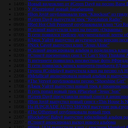
14/09 -
Новый видеоклип от #Green Day# на песню Bang 
13/09 -
У #Scorpions# новый барабанщик
13/09 -
#Bon Jovi# опубликовали трек “Knockout” из гряд
09/09 -
#Green Day# выпустили трек “Revolution Radio”
09/09 -
#Red Hot Chili Peppers# опубликовали клип “Go Ro
09/09 -
#Сплин# выпустили клип на песню «Окраины»
07/09 -
В сети появился трейлер документальной ленты об
05/09 -
#Джек Уайт# выпустил акустическую версию песн
05/09 -
#Nick Cave# выпустил клип “Jesus Alone”
02/09 -
#Сплин# анонсировали альбом и поделились кли
02/09 -
#Стинг# презентовал сингл “I Can’t Stop Thinking 
02/09 -
В интернете появились неизвестные фото #Фред
24/08 -
В сети появилась запись концерта-трибьюта #Дэв
24/08 -
Группа #Coldplay# выпустила клип на песню «A He
22/08 -
#Metallica# анонсировала новый альбом и выпусти
18/08 -
#The Verve# опубликовали песню “Shoeshine Girl”
17/08 -
#Джек Уайт# выпустил новый трек и проанонсиро
15/08 -
В сеть попал новый трек #Placebo# “Jesus’ Son”
12/08 -
#Green Day# представили новый сингл и анонсир
12/08 -
#Bon Jovi# выпустил новый сингл «This House Is No
10/08 -
На #UPGRADE AUTO SHOW# выступят рок-групп
01/08 -
#The Offspring# опубликовали новый трек
22/07 -
#Rockabye! Baby# выпустит юбилейный альбом рок
22/07 -
#Стинг# анонсировал выход нового альбома
12/07 -
#Blink-182# выпустили клип с участием Mumford 