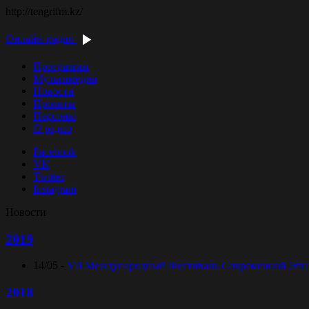
http://tengrifm.kz/
Онлайн-радио
Программы
Мультимедиа
Новости
Проекты
Персоны
О радио
Facebook
VK
Twitter
Instagram
Новости
2019
14/05 -
VII Международный Фестиваль Современной Этниче
2018