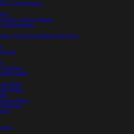
ed… to Self-Destruct»
hing»
ю песню с нового альбома
y with Diamonds».
ии «I Can’t Stop Thinking About You».
#
ературе
d»
n Tomorrow»
 новый альбом
 the World»
 the World»
rld»
th Into Flame»
omancheria»
Love»
д ног»