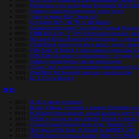
18/03 -
Объявлены даты проведения Фестиваля #The Spirit
18/03 -
#Massive Attack# обнародовали новое видео
12/03 -
Ушёл из жизни #Кит Эмерсон#
09/03 -
Слушайте TENGRI FM на #PCRadio#
09/03 -
Скончался продюсер The Beatles #Джордж Мартин
09/03 -
#THE ROLLING STONES# проанонсировали откры
07/03 -
Письмо #Джона Леннона# будет продано с аукцио
05/03 -
#Том Йорк# принял участие в записи нового трек
02/03 -
#The Spirit of Tengri# в лице главного режиссер
01/03 -
#The Killers# запишут альбом вместе с Элтоном Д
24/02 -
#Massive Attack# представили новое видео
15/02 -
#Йоко Оно# получит специальную премию от NM
15/02 -
#Red Hot Chili Peppers# записали новый альбом
11/01 -
R.I.P. #David Bowie#
2015
28/12 -
R.I.P. #Lemmy Kilmister#
11/11 -
Гитара #Джона Леннона# и барабан The Beatles уш
09/11 -
#Coldplay# анонсировали новый альбом и новую 
26/10 -
#Blur# и участик тв-шоу Saturday Night Live спели 
26/10 -
#Duran Duran# обнародовали клип “Pressure Off”
22/10 -
Фестиваль #The Spirit of Tengri# на WOMEX 2015
21/10 -
#Blur# выпустят фильм-концерт “Blur: New World 