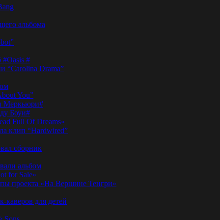
Bang
ущего альбома
bot”
 #Oasis #
и “Carolina Drama”
пом
About You”
ди Меркьюри#
иду Боуи#
ad Full Of Dreams»
ла клип “Hardwired”
вал сборник
овали альбом
t for Sale»
ы проекта «На Вершине Тенгри»
-каверов для детей
& Sons