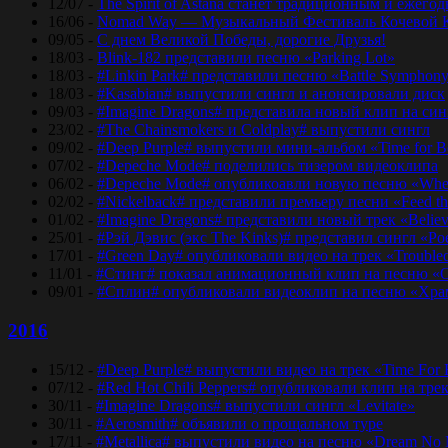
12/07 -
The Spirit of Astana станет традиционным и еже
16/06 -
Nomad Way — Музыкальный Фестиваль Кочевой К
09/05 -
С днем Великой Победы, дорогие Друзья!
18/03 -
Blink-182 представили песню «Parking Lot»
18/03 -
#Linkin Park# представили песню «Bаttlе Sуmphоn
18/03 -
#Kasabian# выпустили сингл и анонсировали диск
09/03 -
#Imagine Dragons# представила новый клип на синг
23/02 -
#The Chainsmokers и Coldplay# выпустили сингл
09/02 -
#Deep Purple# выпустили мини-альбом «Time for 
07/02 -
#Depeche Mode# поделились тизером видеоклипа
06/02 -
#Depeche Mode# опубликоавли новую песню «Where
02/02 -
#Nickelback# представили премьеру песни «Feed t
01/02 -
#Imagine Dragons# представили новый трек «Believ
25/01 -
#Рэй Дэвис (экс The Kinks)# представил сингл «Po
17/01 -
#Green Day# опубликовали видео на трек «Trouble
11/01 -
#Стинг# показал анимационный клип на песню «O
09/01 -
#Сплин# опубликовали видеоклип на песню «Хра
2016
15/12 -
#Deep Purple# выпустили видео на трек «Time For
07/12 -
#Red Hot Chili Peppers# опубликовали клип на тре
30/11 -
#Imagine Dragons# выпустили сингл «Levitate»
30/11 -
#Aerosmith# объявили о прощальном туре
17/11 -
#Metallica# выпустили видео на песню «Dream No 