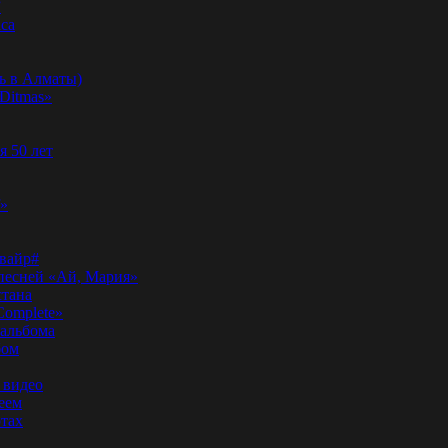
”
аса
ь в Алматы)
Ditmas»
я 50 лет
f»
вайр#
 песней «Ай, Мария»
стана
Complete»
 альбома
бом
 видео
еем
ртах