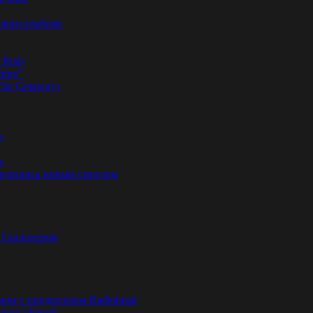
новом альбоме
n Red»
hing”
«The Getaway»
»
м
оделились новым синглом
м Галлахером
омом с продюсером Radiohead
эвида Боуи#