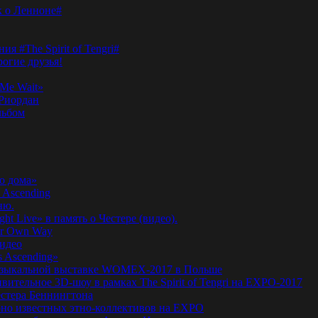
к о Ленноне#
я #The Spirit of Tengri#
огие друзья!
Me Wait»
’Риордан
льбом
о дома»
 Ascending
ню.
ht Live» в память о Честере (видео).
ur Own Way
видео
s Ascending»
а музыкальной выставке WOMEX-2017 в Польше
ительное 3D-шоу в рамках The Spirit of Tengri на EXPO-2017
естера Беннингтона
мирно известных этно-коллективов на EXPO