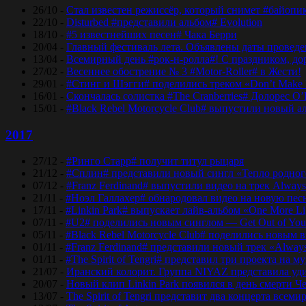
26/10 -
Стал известен режиссёр, который снимет #байопи
22/10 -
Disturbed #представили альбом# Evolution
18/10 -
#5 известнейших песен# Чака Берри
20/04 -
Главный фестиваль лета. Объявлены даты проведени
13/04 -
Всемирный день #рок-н-ролла#! С праздником, дор
27/02 -
Весеннее обострение № 3 #Motor-Roller# в Жести!
29/01 -
#Стинг и Шэгги# поделились треком «Don’t Make 
16/01 -
Скончалась солистка #The Cranberries# Долорес O
15/01 -
#Black Rebel Motorcycle Club# выпустили новый а
2017
27/12 -
#Ринго Старр# получит титул рыцаря
21/12 -
#Сплин# представили новый сингл «Тепло родног
07/12 -
#Franz Ferdinand# выпустили видео на трек Always
21/11 -
#Ноэл Галлахер# обнародовал видео на новую пес
17/11 -
#Linkin Park# выпускает лайв-альбом «One More Lig
07/11 -
#U2# поделились новым синглом — Get Out of Yo
05/11 -
#Black Rebel Motorcycle Club# поделились новым 
01/11 -
#Franz Ferdinand# представили новый трек «Alway
01/11 -
#The Spirit of Tengri# представил три проекта н
21/07 -
Иранский колорит. Группа NIYAZ представила удив
20/07 -
Новый клип Linkin Park появился в день смерти Ч
13/07 -
The Spirit of Tengri представит два концерта все