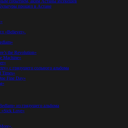
годным событием, аким Астаны Исекешев
ультуры прошел в Астане
у»
л «Believer».
Bedlam»
’s the Revolution»
he Machine»
er»
etry» с грядущего сольного альбома
d Times»
ne Fine Day»
м»
 Bedlam» из грядущего альбома
к «Sick Love»
More».