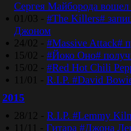
Сергея Майборода вошел 
01/03 -
#The Killers# зап
Джоном
24/02 -
#Massive Attack# 
15/02 -
#Йоко Оно# полу
15/02 -
#Red Hot Chili Pe
11/01 -
R.I.P. #David Bowi
2015
28/12 -
R.I.P. #Lemmy Kilm
11/11 -
Гитара #Джона Лен