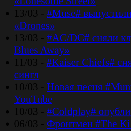
«Lonesome Street»
13/03 -
#Muse# выпустили
«Drones»
13/03 -
#AC/DC# сняли клу
Blues Away»
11/03 -
#Kaiser Chiefs# с
сингл
10/03 -
Новая песня #Mumf
YouTube
10/03 -
#Coldplay# опубли
06/03 -
Фронтмен #The Kil