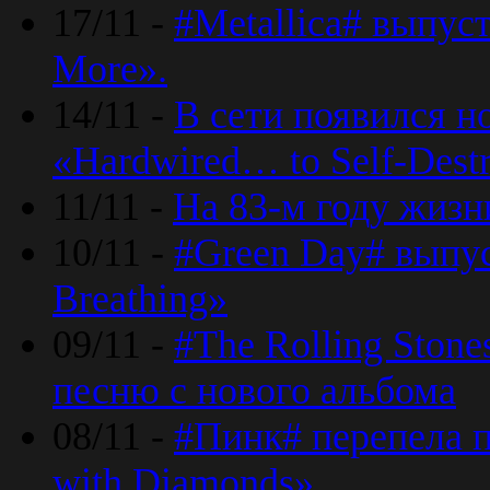
17/11 -
#Metallica# выпус
More».
14/11 -
В сети появился н
«Hardwired… to Self-Destr
11/11 -
На 83-м году жизн
10/11 -
#Green Day# выпус
Breathing»
09/11 -
#The Rolling Ston
песню с нового альбома
08/11 -
#Пинк# перепела п
with Diamonds».