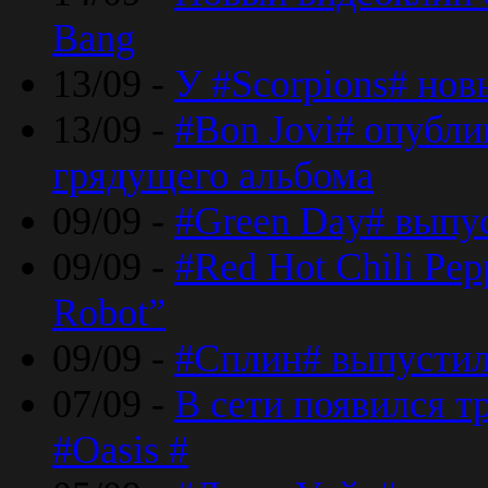
Bang
13/09 -
У #Scorpions# но
13/09 -
#Bon Jovi# опубли
грядущего альбома
09/09 -
#Green Day# выпус
09/09 -
#Red Hot Chili Pe
Robot”
09/09 -
#Сплин# выпустил
07/09 -
В сети появился т
#Oasis #