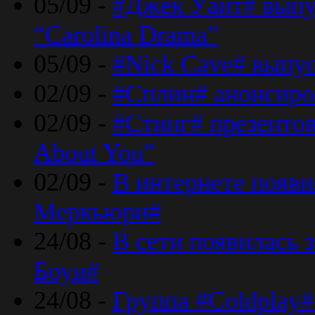
05/09 -
#Джек Уайт# выпу
“Carolina Drama”
05/09 -
#Nick Cave# выпус
02/09 -
#Сплин# анонсиро
02/09 -
#Стинг# презентова
About You”
02/09 -
В интернете появ
Меркьюри#
24/08 -
В сети появилась 
Боуи#
24/08 -
Группа #Coldplay#