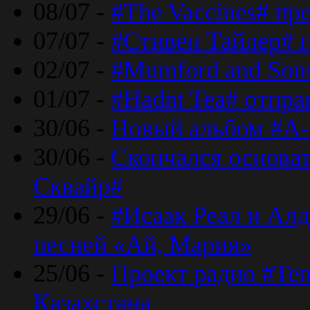
08/07 -
#The Vaccines# пр
07/07 -
#Стивен Тайлер# 
02/07 -
#Mumford and Sons
01/07 -
#Hadnt Tea# отпра
30/06 -
Новый альбом #A-
30/06 -
Скончался основа
Сквайр#
29/06 -
#Исаак Реал и Алд
песней «Ай, Мария»
25/06 -
Проект радио #Te
Казахстана