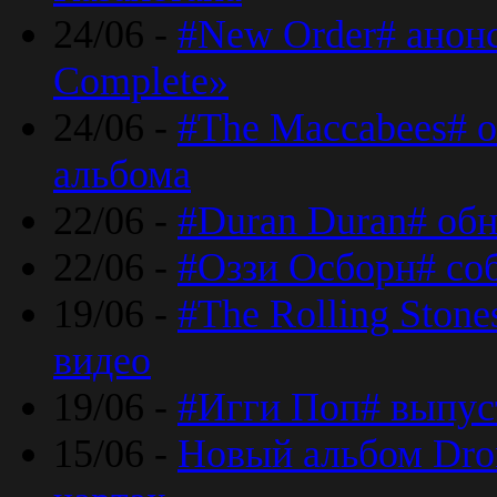
24/06 -
#New Order# анон
Complete»
24/06 -
#The Maccabees# о
альбома
22/06 -
#Duran Duran# обн
22/06 -
#Оззи Осборн# со
19/06 -
#The Rolling Ston
видео
19/06 -
#Игги Поп# выпус
15/06 -
Новый альбом Dron