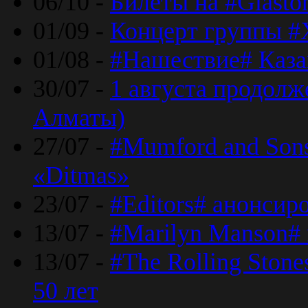
06/10 -
Билеты на #Glasto
01/09 -
Концерт группы #
01/08 -
#Нашествие# Каза
30/07 -
1 августа продолж
Алматы)
27/07 -
#Mumford and Sons
«Ditmas»
23/07 -
#Editors# анонсир
13/07 -
#Marilyn Manson#
13/07 -
#The Rolling Ston
50 лет