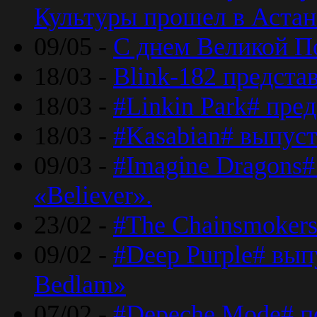
Культуры прошел в Астан
09/05 -
С днем Великой П
18/03 -
Blink-182 предста
18/03 -
#Linkin Park# пре
18/03 -
#Kasabian# выпуст
09/03 -
#Imagine Dragons#
«Believer».
23/02 -
#The Chainsmokers
09/02 -
#Deep Purple# вып
Bedlam»
07/02 -
#Depeche Mode# п