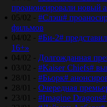
проанонсировали новый 
05/02 -
#Слэш# проаносир
фильмов
04/02 -
#Би-2# представил
16+»
04/02 -
Долгожданная прем
03/02 -
#Kaiser Chiefs# в
28/01 -
#Бьорк# анонсиров
28/01 -
Очередная премьер
23/01 -
#Imagine Dragons#