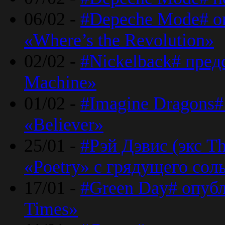
06/02 -
#Depeche Mode# о
«Where’s the Revolution»
02/02 -
#Nickelback# пред
Machine»
01/02 -
#Imagine Dragons#
«Believer»
25/01 -
#Рэй Дэвис (экс T
«Poetry» с грядущего сол
17/01 -
#Green Day# опубл
Times»