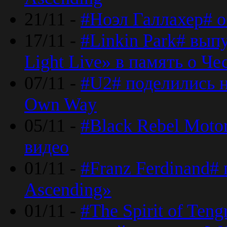
21/11 -
#Ноэл Галлахер# о
17/11 -
#Linkin Park# вып
Light Live» в память о Че
07/11 -
#U2# поделились н
Own Way
05/11 -
#Black Rebel Moto
видео
01/11 -
#Franz Ferdinand#
Ascending»
01/11 -
#The Spirit of Ten