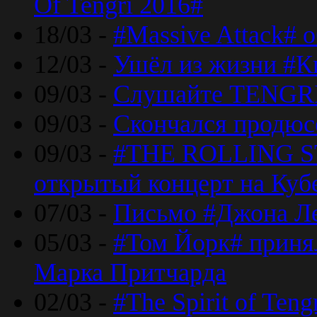
Of Tengri 2016#
18/03 -
#Massive Attack# 
12/03 -
Ушёл из жизни #К
09/03 -
Слушайте TENGRI
09/03 -
Скончался продюс
09/03 -
#THE ROLLING S
открытый концерт на Куб
07/03 -
Письмо #Джона Ле
05/03 -
#Том Йорк# принял
Марка Притчарда
02/03 -
#The Spirit of Ten