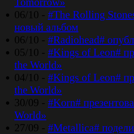
Tomorrow»
06/10 -
#The Rolling Ston
новый альбом
06/10 -
#Radiohead# опуб
05/10 -
#Kings of Leon# п
the World»
04/10 -
#Kings of Leon# п
the World»
30/09 -
#Korn# презентова
World»
27/09 -
#Metallica# подел