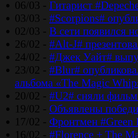
06/03 -
Гитарист #Depech
03/03 -
#Scorpions# опубл
02/03 -
В сети появился н
26/02 -
#Alt-J# презентова
24/02 -
#Джек Уайт# выпу
23/02 -
#Blur# опубликова
альбома «The Magic Whip
20/02 -
#U2# сняли фильм 
19/02 -
Объявлены побед
17/02 -
Фронтмен #Green 
16/02 -
#Florence + The M