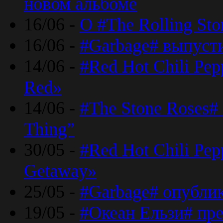
новом альбоме
16/06 -
О #The Rolling St
16/06 -
#Garbage# выпуст
14/06 -
#Red Hot Chili Pe
Red»
14/06 -
#The Stone Roses# 
Thing”
30/05 -
#Red Hot Chili Pe
Getaway»
25/05 -
#Garbage# опубли
19/05 -
#Океан Ельзи# пре