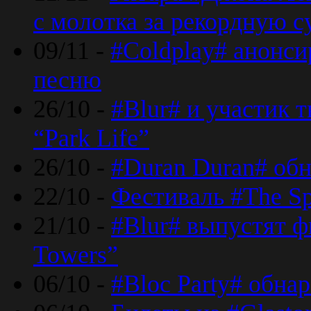
с молотка за рекордную 
09/11 -
#Coldplay# анонси
песню
26/10 -
#Blur# и участик т
“Park Life”
26/10 -
#Duran Duran# обн
22/10 -
Фестиваль #The Sp
21/10 -
#Blur# выпустят ф
Towers”
06/10 -
#Bloc Party# обна