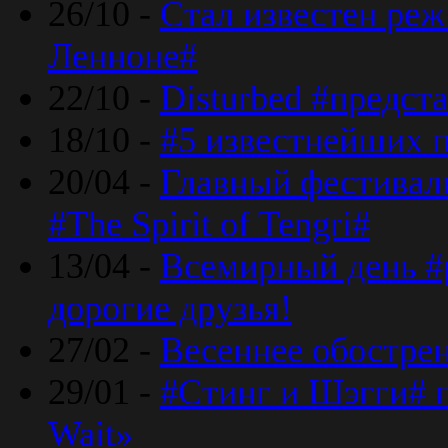
26/10 -
Стал известен реж
Ленноне#
22/10 -
Disturbed #предст
18/10 -
#5 известнейших п
20/04 -
Главный фестивал
#The Spirit of Tengri#
13/04 -
Всемирный день #р
дорогие друзья!
27/02 -
Весеннее обострен
29/01 -
#Стинг и Шэгги# 
Wait»