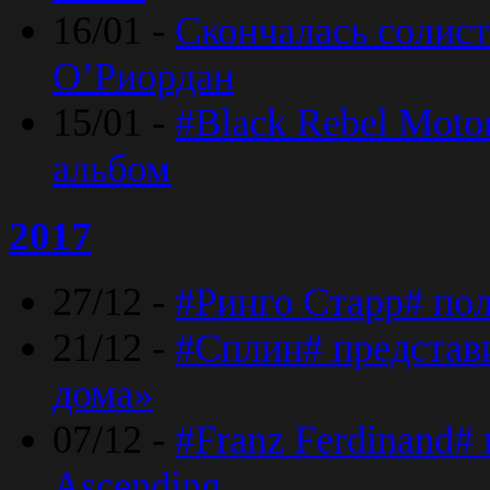
16/01 -
Скончалась солист
O’Риордан
15/01 -
#Black Rebel Moto
альбом
2017
27/12 -
#Ринго Старр# по
21/12 -
#Сплин# представ
дома»
07/12 -
#Franz Ferdinand#
Ascending