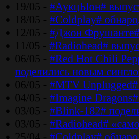
19/05 -
#АукцЫон# выпус
18/05 -
#Coldplay# обнар
12/05 -
#Джон Фрушанте#
11/05 -
#Radiohead# выпу
06/05 -
#Red Hot Chili Pe
поделились новым сингл
06/05 -
#MTV Unplugged# 
04/05 -
#Imagine Dragons#
03/05 -
#Blink-182# поде
03/05 -
#Radiohead# «само
25/04 -
#Coldplay# обнаро