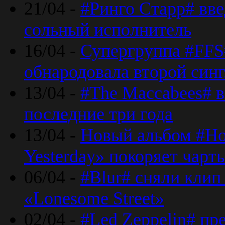
21/04 -
#Ринго Старр# вве
сольный исполнитель
16/04 -
Супергруппа #FFS#
обнародовала второй син
13/04 -
#The Maccabees# в
последние три года
13/04 -
Новый альбом #Но
Yesterday» покоряет чарт
06/04 -
#Blur# сняли клип
«Lonesome Street»
02/04 -
#Led Zeppelin# пр