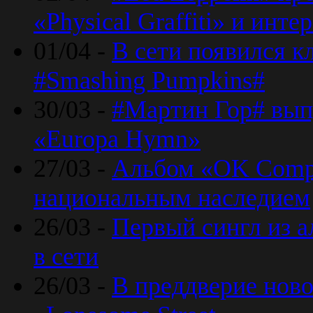
«Physical Graffiti» и инт
01/04 -
В сети появился к
#Smashing Pumpkins#
30/03 -
#Мартин Гор# вып
«Europa Hymn»
27/03 -
Альбом «OK Compu
национальным наследием
26/03 -
Первый сингл из а
в сети
26/03 -
В преддверие ново