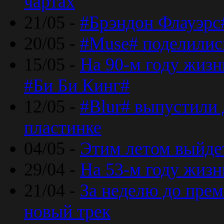
чартах
21/05 -
#Брэндон Флауэрс
20/05 -
#Muse# поделилис
15/05 -
На 90-м году жиз
#Би Би Кинг#
12/05 -
#Blur# выпустили
пластинке
04/05 -
Этим летом выйде
29/04 -
На 53-м году жиз
21/04 -
За неделю до прем
новый трек