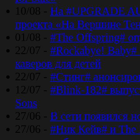
10/08 -
На #UPGRADE AU
проекта «На Вершине Те
01/08 -
#The Offspring# о
22/07 -
#Rockabye! Baby#
каверов для детей
22/07 -
#Стинг# анонсиро
12/07 -
#Blink-182# выпу
Sons
27/06 -
В сети появился н
27/06 -
#Ник Кейв# и The 