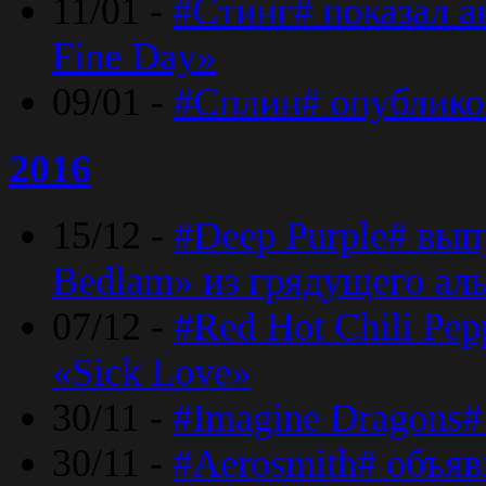
11/01 -
#Стинг# показал 
Fine Day»
09/01 -
#Сплин# опублико
2016
15/12 -
#Deep Purple# вып
Bedlam» из грядущего ал
07/12 -
#Red Hot Chili Pep
«Sick Love»
30/11 -
#Imagine Dragons#
30/11 -
#Aerosmith# объяв