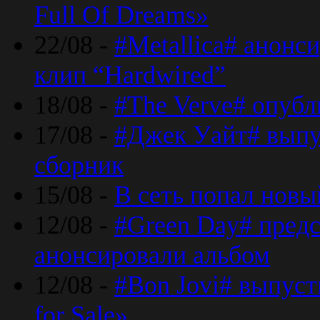
Full Of Dreams»
22/08 -
#Metallica# анонс
клип “Hardwired”
18/08 -
#The Verve# опубл
17/08 -
#Джек Уайт# выпу
сборник
15/08 -
В сеть попал новый
12/08 -
#Green Day# предс
анонсировали альбом
12/08 -
#Bon Jovi# выпуст
for Sale»