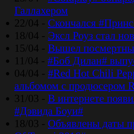
Галлахером
22/04 -
Скончался #Принс
18/04 -
Эксл Роуз стал н
15/04 -
Вышел посмертный
11/04 -
#Боб Дилан# выпу
04/04 -
#Red Hot Chili Pe
альбомом с продюсером R
31/03 -
В интернете появи
#Дэвида Боуи#
18/03 -
Объявлены даты пр