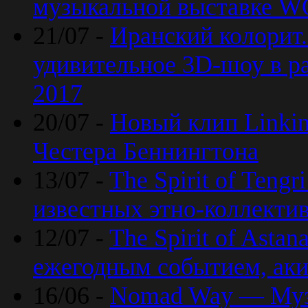
музыкальной выставке 
21/07 -
Иранский колорит
удивительное 3D-шоу в ра
2017
20/07 -
Новый клип Linkin
Честера Беннингтона
13/07 -
The Spirit of Teng
известных этно-коллекти
12/07 -
The Spirit of Asta
ежегодным событием, ак
16/06 -
Nomad Way — Муз