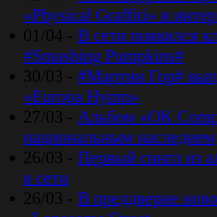
«Physical Graffiti» и инт
01/04 -
В сети появился к
#Smashing Pumpkins#
30/03 -
#Мартин Гор# вып
«Europa Hymn»
27/03 -
Альбом «OK Compu
национальным наследием
26/03 -
Первый сингл из а
в сети
26/03 -
В преддверие ново