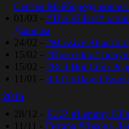
Сергея Майборода вошел 
01/03 -
#The Killers# зап
Джоном
24/02 -
#Massive Attack# 
15/02 -
#Йоко Оно# полу
15/02 -
#Red Hot Chili Pe
11/01 -
R.I.P. #David Bowi
2015
28/12 -
R.I.P. #Lemmy Kilm
11/11 -
Гитара #Джона Лен