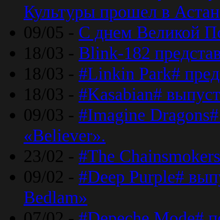
Культуры прошел в Астан
09/05 -
С днем Великой П
18/03 -
Blink-182 предста
18/03 -
#Linkin Park# пре
18/03 -
#Kasabian# выпуст
09/03 -
#Imagine Dragons#
«Believer».
23/02 -
#The Chainsmokers
09/02 -
#Deep Purple# вып
Bedlam»
07/02 -
#Depeche Mode# п