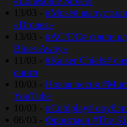
«Lonesome Street»
13/03 -
#Muse# выпустили
«Drones»
13/03 -
#AC/DC# сняли клу
Blues Away»
11/03 -
#Kaiser Chiefs# с
сингл
10/03 -
Новая песня #Mumf
YouTube
10/03 -
#Coldplay# опубли
06/03 -
Фронтмен #The Kil