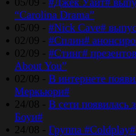
05/09 -
#Джек Уайт# выпу
“Carolina Drama”
05/09 -
#Nick Cave# выпус
02/09 -
#Сплин# анонсиро
02/09 -
#Стинг# презентова
About You”
02/09 -
В интернете появ
Меркьюри#
24/08 -
В сети появилась 
Боуи#
24/08 -
Группа #Coldplay#