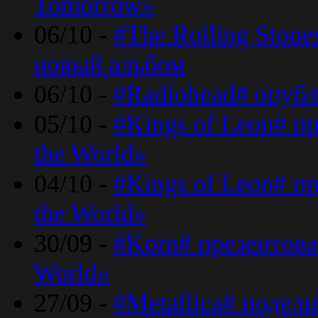
Tomorrow»
06/10 -
#The Rolling Ston
новый альбом
06/10 -
#Radiohead# опуб
05/10 -
#Kings of Leon# п
the World»
04/10 -
#Kings of Leon# п
the World»
30/09 -
#Korn# презентова
World»
27/09 -
#Metallica# подел