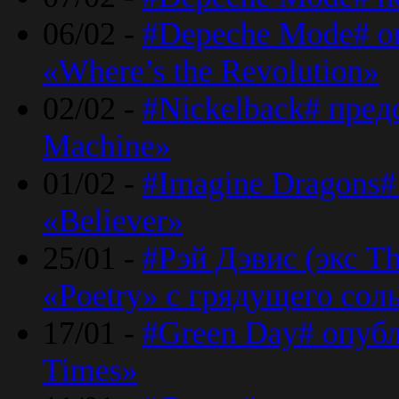
06/02 -
#Depeche Mode# о
«Where’s the Revolution»
02/02 -
#Nickelback# пред
Machine»
01/02 -
#Imagine Dragons#
«Believer»
25/01 -
#Рэй Дэвис (экс T
«Poetry» с грядущего сол
17/01 -
#Green Day# опубл
Times»