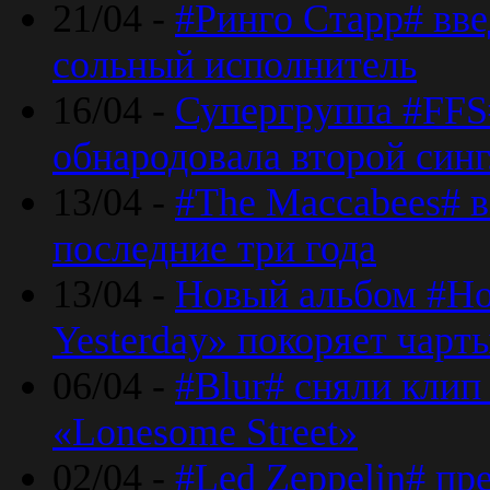
21/04 -
#Ринго Старр# вве
сольный исполнитель
16/04 -
Супергруппа #FFS#
обнародовала второй син
13/04 -
#The Maccabees# в
последние три года
13/04 -
Новый альбом #Но
Yesterday» покоряет чарт
06/04 -
#Blur# сняли клип
«Lonesome Street»
02/04 -
#Led Zeppelin# пр