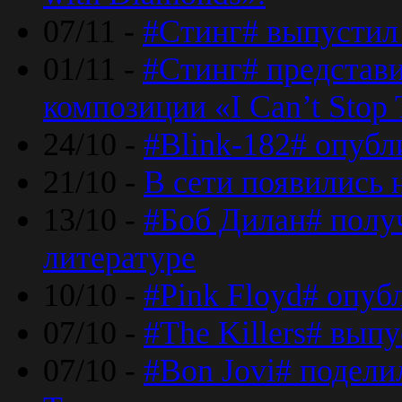
07/11 -
#Стинг# выпустил 
01/11 -
#Стинг# представ
композиции «I Can’t Stop 
24/10 -
#Blink-182# опубл
21/10 -
В сети появились 
13/10 -
#Боб Дилан# полу
литературе
10/10 -
#Pink Floyd# опуб
07/10 -
#The Killers# вып
07/10 -
#Bon Jovi# подели