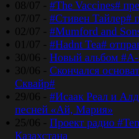
08/07 -
#The Vaccines# пр
07/07 -
#Стивен Тайлер# 
02/07 -
#Mumford and Sons
01/07 -
#Hadnt Tea# отпра
30/06 -
Новый альбом #A-
30/06 -
Скончался основа
Сквайр#
29/06 -
#Исаак Реал и Алд
песней «Ай, Мария»
25/06 -
Проект радио #Te
Казахстана