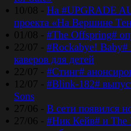
10/08 -
На #UPGRADE AU
проекта «На Вершине Те
01/08 -
#The Offspring# о
22/07 -
#Rockabye! Baby#
каверов для детей
22/07 -
#Стинг# анонсиро
12/07 -
#Blink-182# выпу
Sons
27/06 -
В сети появился н
27/06 -
#Ник Кейв# и The 