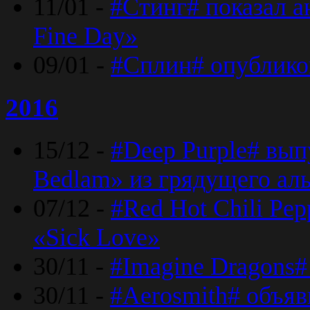
11/01 -
#Стинг# показал 
Fine Day»
09/01 -
#Сплин# опублико
2016
15/12 -
#Deep Purple# вып
Bedlam» из грядущего ал
07/12 -
#Red Hot Chili Pep
«Sick Love»
30/11 -
#Imagine Dragons#
30/11 -
#Aerosmith# объяв