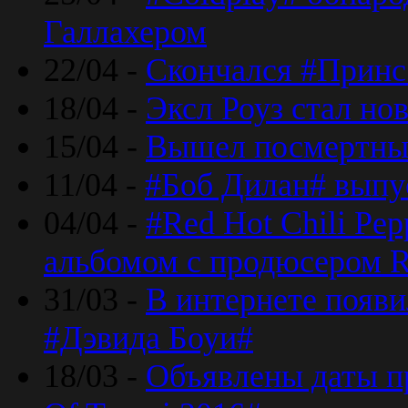
Галлахером
22/04 -
Скончался #Принс
18/04 -
Эксл Роуз стал н
15/04 -
Вышел посмертный
11/04 -
#Боб Дилан# выпу
04/04 -
#Red Hot Chili Pe
альбомом с продюсером R
31/03 -
В интернете появи
#Дэвида Боуи#
18/03 -
Объявлены даты пр