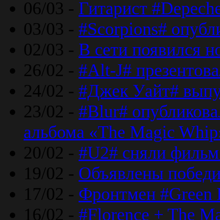
06/03 -
Гитарист #Depech
03/03 -
#Scorpions# опубл
02/03 -
В сети появился н
26/02 -
#Alt-J# презентова
24/02 -
#Джек Уайт# выпу
23/02 -
#Blur# опубликова
альбома «The Magic Whip
20/02 -
#U2# сняли фильм 
19/02 -
Объявлены побед
17/02 -
Фронтмен #Green 
16/02 -
#Florence + The M