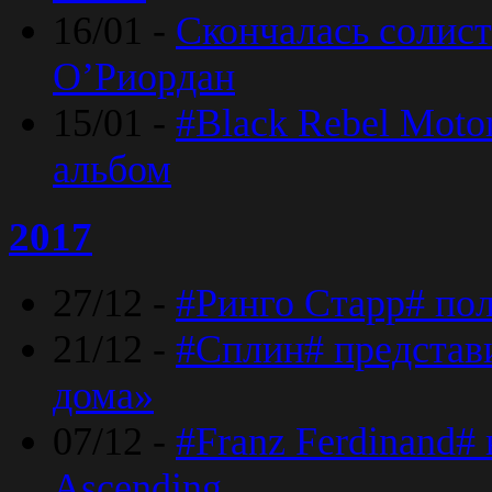
16/01 -
Скончалась солист
O’Риордан
15/01 -
#Black Rebel Moto
альбом
2017
27/12 -
#Ринго Старр# по
21/12 -
#Сплин# представ
дома»
07/12 -
#Franz Ferdinand#
Ascending