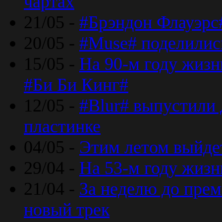
чартах
21/05 -
#Брэндон Флауэрс
20/05 -
#Muse# поделилис
15/05 -
На 90-м году жиз
#Би Би Кинг#
12/05 -
#Blur# выпустили
пластинке
04/05 -
Этим летом выйде
29/04 -
На 53-м году жиз
21/04 -
За неделю до прем
новый трек