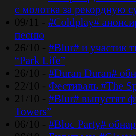
с молотка за рекордную 
09/11 -
#Coldplay# анонси
песню
26/10 -
#Blur# и участик т
“Park Life”
26/10 -
#Duran Duran# обн
22/10 -
Фестиваль #The Sp
21/10 -
#Blur# выпустят ф
Towers”
06/10 -
#Bloc Party# обна