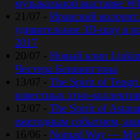
музыкальной выставке 
21/07 -
Иранский колорит
удивительное 3D-шоу в ра
2017
20/07 -
Новый клип Linkin
Честера Беннингтона
13/07 -
The Spirit of Teng
известных этно-коллекти
12/07 -
The Spirit of Asta
ежегодным событием, ак
16/06 -
Nomad Way — Муз