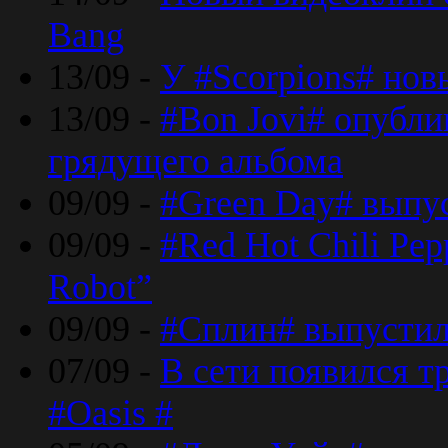
Bang
13/09 -
У #Scorpions# но
13/09 -
#Bon Jovi# опубли
грядущего альбома
09/09 -
#Green Day# выпус
09/09 -
#Red Hot Chili Pe
Robot”
09/09 -
#Сплин# выпустил
07/09 -
В сети появился т
#Oasis #