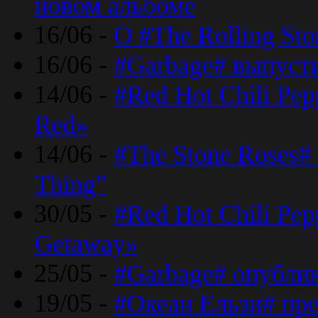
новом альбоме
16/06 -
О #The Rolling St
16/06 -
#Garbage# выпуст
14/06 -
#Red Hot Chili Pe
Red»
14/06 -
#The Stone Roses# 
Thing”
30/05 -
#Red Hot Chili Pe
Getaway»
25/05 -
#Garbage# опубли
19/05 -
#Океан Ельзи# пре