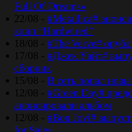
Full Of Dreams»
22/08 -
#Metallica# анонс
клип “Hardwired”
18/08 -
#The Verve# опубл
17/08 -
#Джек Уайт# выпу
сборник
15/08 -
В сеть попал новый
12/08 -
#Green Day# предс
анонсировали альбом
12/08 -
#Bon Jovi# выпуст
for Sale»