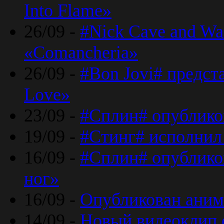
Into Flame»
26/09 -
#Nick Cave and Wa
«Comancheria»
26/09 -
#Bon Jovi# предста
Love»
23/09 -
#Сплин# опублико
19/09 -
#Стинг# исполнил
16/09 -
#Сплин# опубликов
ног»
16/09 -
Опубликован аним
14/09 -
Новый видеоклип 