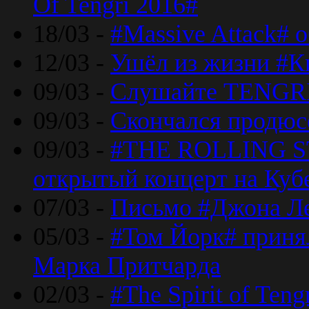
Of Tengri 2016#
18/03 -
#Massive Attack# 
12/03 -
Ушёл из жизни #К
09/03 -
Слушайте TENGRI
09/03 -
Скончался продюс
09/03 -
#THE ROLLING S
открытый концерт на Куб
07/03 -
Письмо #Джона Ле
05/03 -
#Том Йорк# принял
Марка Притчарда
02/03 -
#The Spirit of Ten