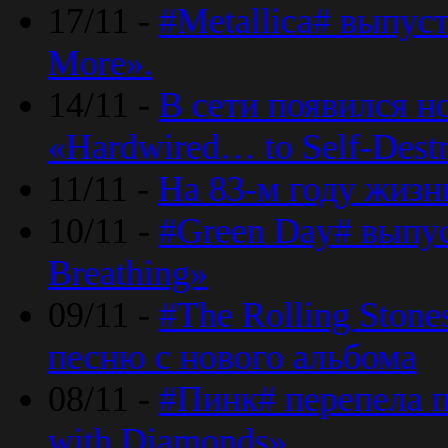
17/11 -
#Metallica# выпус
More».
14/11 -
В сети появился н
«Hardwired… to Self-Destr
11/11 -
На 83-м году жизн
10/11 -
#Green Day# выпус
Breathing»
09/11 -
#The Rolling Ston
песню с нового альбома
08/11 -
#Пинк# перепела п
with Diamonds».