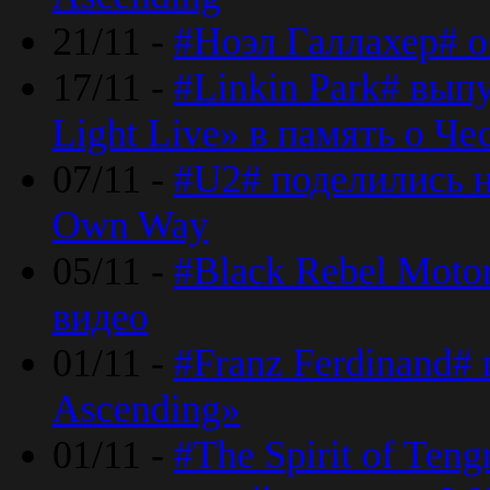
21/11 -
#Ноэл Галлахер# о
17/11 -
#Linkin Park# вып
Light Live» в память о Че
07/11 -
#U2# поделились н
Own Way
05/11 -
#Black Rebel Moto
видео
01/11 -
#Franz Ferdinand#
Ascending»
01/11 -
#The Spirit of Ten