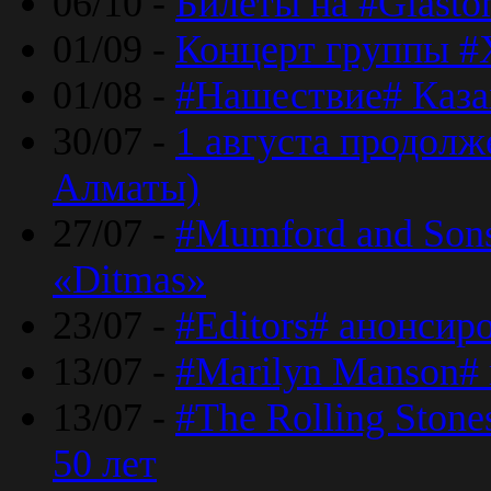
06/10 -
Билеты на #Glasto
01/09 -
Концерт группы #
01/08 -
#Нашествие# Каза
30/07 -
1 августа продолж
Алматы)
27/07 -
#Mumford and Sons
«Ditmas»
23/07 -
#Editors# анонсир
13/07 -
#Marilyn Manson#
13/07 -
#The Rolling Ston
50 лет