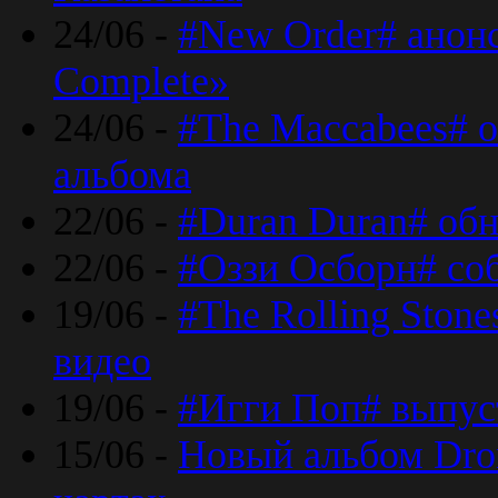
24/06 -
#New Order# анон
Complete»
24/06 -
#The Maccabees# о
альбома
22/06 -
#Duran Duran# обн
22/06 -
#Оззи Осборн# со
19/06 -
#The Rolling Ston
видео
19/06 -
#Игги Поп# выпус
15/06 -
Новый альбом Dron