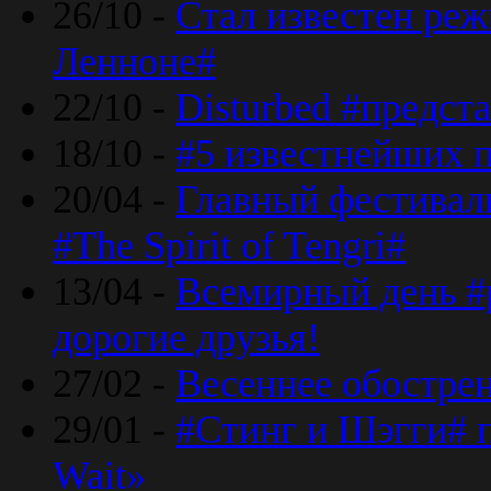
26/10 -
Стал известен реж
Ленноне#
22/10 -
Disturbed #предст
18/10 -
#5 известнейших п
20/04 -
Главный фестивал
#The Spirit of Tengri#
13/04 -
Всемирный день #р
дорогие друзья!
27/02 -
Весеннее обострен
29/01 -
#Стинг и Шэгги# 
Wait»