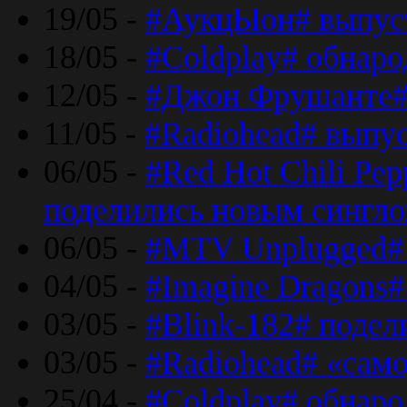
19/05 -
#АукцЫон# выпус
18/05 -
#Coldplay# обнар
12/05 -
#Джон Фрушанте#
11/05 -
#Radiohead# выпу
06/05 -
#Red Hot Chili Pe
поделились новым сингл
06/05 -
#MTV Unplugged# 
04/05 -
#Imagine Dragons#
03/05 -
#Blink-182# поде
03/05 -
#Radiohead# «само
25/04 -
#Coldplay# обнаро