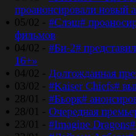
проанонсировали новый 
05/02 -
#Слэш# проаносир
фильмов
04/02 -
#Би-2# представил
16+»
04/02 -
Долгожданная прем
03/02 -
#Kaiser Chiefs# в
28/01 -
#Бьорк# анонсиров
28/01 -
Очередная премьер
23/01 -
#Imagine Dragons#