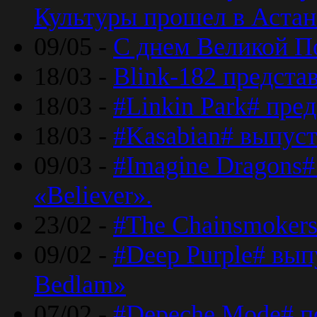
Культуры прошел в Астан
09/05 -
С днем Великой П
18/03 -
Blink-182 предста
18/03 -
#Linkin Park# пре
18/03 -
#Kasabian# выпуст
09/03 -
#Imagine Dragons#
«Believer».
23/02 -
#The Chainsmokers
09/02 -
#Deep Purple# вып
Bedlam»
07/02 -
#Depeche Mode# п