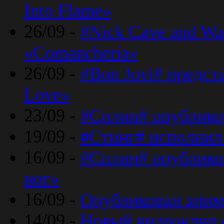
Into Flame»
26/09 -
#Nick Cave and Wa
«Comancheria»
26/09 -
#Bon Jovi# предста
Love»
23/09 -
#Сплин# опублико
19/09 -
#Стинг# исполнил
16/09 -
#Сплин# опубликов
ног»
16/09 -
Опубликован аним
14/09 -
Новый видеоклип 