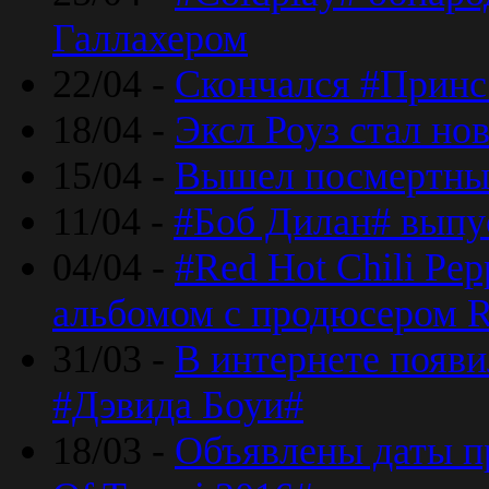
Галлахером
22/04 -
Скончался #Принс
18/04 -
Эксл Роуз стал н
15/04 -
Вышел посмертный
11/04 -
#Боб Дилан# выпу
04/04 -
#Red Hot Chili Pe
альбомом с продюсером R
31/03 -
В интернете появи
#Дэвида Боуи#
18/03 -
Объявлены даты пр