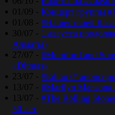
06/10 -
Билеты на #Glasto
01/09 -
Концерт группы #
01/08 -
#Нашествие# Каза
30/07 -
1 августа продолж
Алматы)
27/07 -
#Mumford and Sons
«Ditmas»
23/07 -
#Editors# анонсир
13/07 -
#Marilyn Manson#
13/07 -
#The Rolling Ston
50 лет