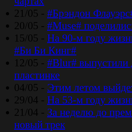
чартах
21/05 -
#Брэндон Флауэрс
20/05 -
#Muse# поделилис
15/05 -
На 90-м году жиз
#Би Би Кинг#
12/05 -
#Blur# выпустили
пластинке
04/05 -
Этим летом выйде
29/04 -
На 53-м году жиз
21/04 -
За неделю до прем
новый трек