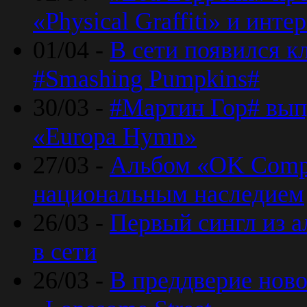
«Physical Graffiti» и инт
01/04 -
В сети появился к
#Smashing Pumpkins#
30/03 -
#Мартин Гор# вып
«Europa Hymn»
27/03 -
Альбом «OK Compu
национальным наследием
26/03 -
Первый сингл из а
в сети
26/03 -
В преддверие ново