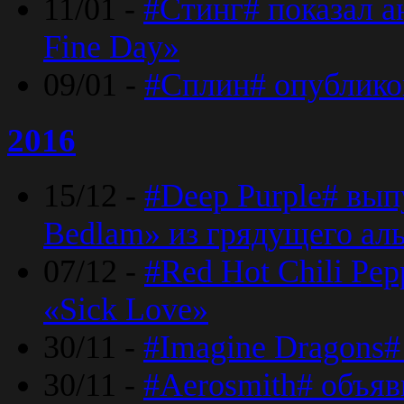
11/01 -
#Стинг# показал 
Fine Day»
09/01 -
#Сплин# опублико
2016
15/12 -
#Deep Purple# вып
Bedlam» из грядущего ал
07/12 -
#Red Hot Chili Pep
«Sick Love»
30/11 -
#Imagine Dragons#
30/11 -
#Aerosmith# объяв