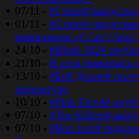
07/11 -
#Стинг# выпустил 
01/11 -
#Стинг# представ
композиции «I Can’t Stop 
24/10 -
#Blink-182# опубл
21/10 -
В сети появились 
13/10 -
#Боб Дилан# полу
литературе
10/10 -
#Pink Floyd# опуб
07/10 -
#The Killers# вып
07/10 -
#Bon Jovi# подели