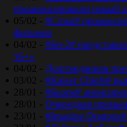
проанонсировали новый 
05/02 -
#Слэш# проаносир
фильмов
04/02 -
#Би-2# представил
16+»
04/02 -
Долгожданная прем
03/02 -
#Kaiser Chiefs# в
28/01 -
#Бьорк# анонсиров
28/01 -
Очередная премьер
23/01 -
#Imagine Dragons#