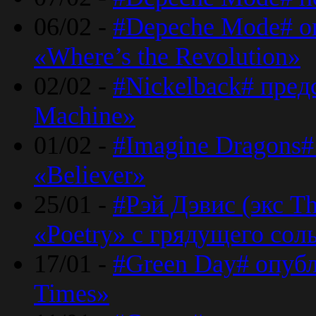
06/02 -
#Depeche Mode# о
«Where’s the Revolution»
02/02 -
#Nickelback# пред
Machine»
01/02 -
#Imagine Dragons#
«Believer»
25/01 -
#Рэй Дэвис (экс T
«Poetry» с грядущего сол
17/01 -
#Green Day# опубл
Times»