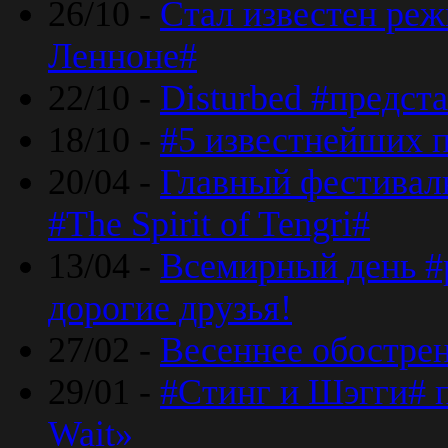
26/10 -
Стал известен реж
Ленноне#
22/10 -
Disturbed #предст
18/10 -
#5 известнейших п
20/04 -
Главный фестивал
#The Spirit of Tengri#
13/04 -
Всемирный день #р
дорогие друзья!
27/02 -
Весеннее обострен
29/01 -
#Стинг и Шэгги# 
Wait»