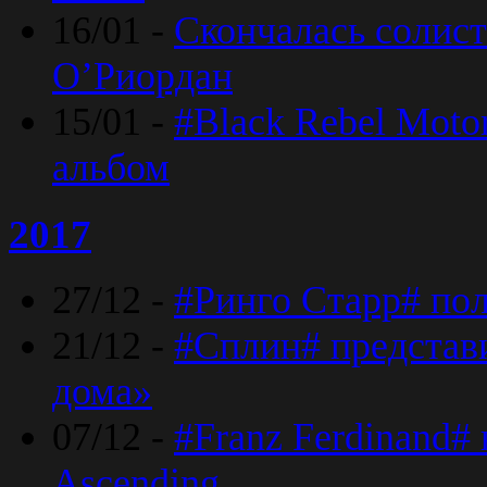
16/01 -
Скончалась солист
O’Риордан
15/01 -
#Black Rebel Moto
альбом
2017
27/12 -
#Ринго Старр# по
21/12 -
#Сплин# представ
дома»
07/12 -
#Franz Ferdinand#
Ascending