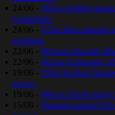
24/06 -
#New Order# анон
Complete»
24/06 -
#The Maccabees# о
альбома
22/06 -
#Duran Duran# обн
22/06 -
#Оззи Осборн# со
19/06 -
#The Rolling Ston
видео
19/06 -
#Игги Поп# выпус
15/06 -
Новый альбом Dron