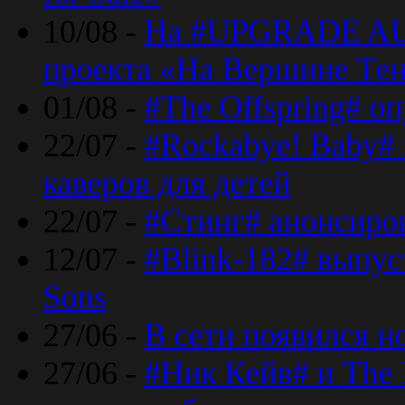
10/08 -
На #UPGRADE AU
проекта «На Вершине Те
01/08 -
#The Offspring# о
22/07 -
#Rockabye! Baby#
каверов для детей
22/07 -
#Стинг# анонсиро
12/07 -
#Blink-182# выпу
Sons
27/06 -
В сети появился н
27/06 -
#Ник Кейв# и The 