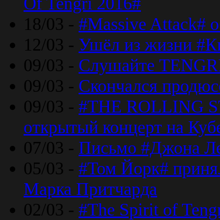
Of Tengri 2016#
18/03 -
#Massive Attack# 
12/03 -
Ушёл из жизни #К
09/03 -
Слушайте TENGRI
09/03 -
Скончался продюс
09/03 -
#THE ROLLING S
открытый концерт на Куб
07/03 -
Письмо #Джона Ле
05/03 -
#Том Йорк# принял
Марка Притчарда
02/03 -
#The Spirit of Ten