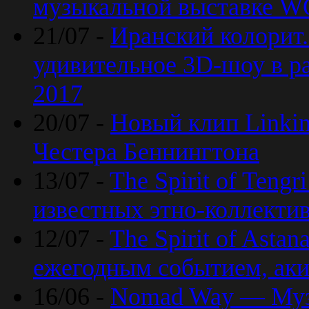
музыкальной выставке 
21/07 -
Иранский колорит
удивительное 3D-шоу в ра
2017
20/07 -
Новый клип Linkin
Честера Беннингтона
13/07 -
The Spirit of Teng
известных этно-коллекти
12/07 -
The Spirit of Asta
ежегодным событием, ак
16/06 -
Nomad Way — Муз