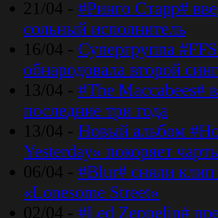
21/04 -
#Ринго Старр# вве
сольный исполнитель
16/04 -
Супергруппа #FFS#
обнародовала второй син
13/04 -
#The Maccabees# в
последние три года
13/04 -
Новый альбом #Но
Yesterday» покоряет чарт
06/04 -
#Blur# сняли клип
«Lonesome Street»
02/04 -
#Led Zeppelin# пр