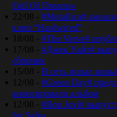
Full Of Dreams»
22/08 -
#Metallica# анонс
клип “Hardwired”
18/08 -
#The Verve# опубл
17/08 -
#Джек Уайт# выпу
сборник
15/08 -
В сеть попал новый
12/08 -
#Green Day# предс
анонсировали альбом
12/08 -
#Bon Jovi# выпуст
for Sale»