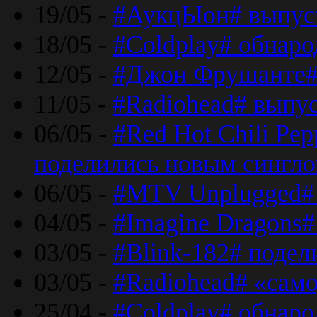
19/05 -
#АукцЫон# выпус
18/05 -
#Coldplay# обнар
12/05 -
#Джон Фрушанте#
11/05 -
#Radiohead# выпу
06/05 -
#Red Hot Chili Pe
поделились новым сингл
06/05 -
#MTV Unplugged# 
04/05 -
#Imagine Dragons#
03/05 -
#Blink-182# поде
03/05 -
#Radiohead# «само
25/04 -
#Coldplay# обнаро