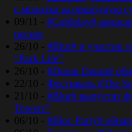
с молотка за рекордную 
09/11 -
#Coldplay# анонси
песню
26/10 -
#Blur# и участик т
“Park Life”
26/10 -
#Duran Duran# обн
22/10 -
Фестиваль #The Sp
21/10 -
#Blur# выпустят ф
Towers”
06/10 -
#Bloc Party# обна