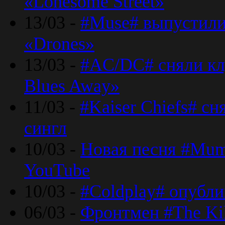
«Lonesome Street»
13/03 -
#Muse# выпустили
«Drones»
13/03 -
#AC/DC# сняли клу
Blues Away»
11/03 -
#Kaiser Chiefs# с
сингл
10/03 -
Новая песня #Mumf
YouTube
10/03 -
#Coldplay# опубли
06/03 -
Фронтмен #The Kil