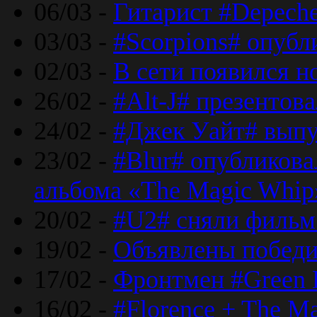
06/03 -
Гитарист #Depech
03/03 -
#Scorpions# опубл
02/03 -
В сети появился н
26/02 -
#Alt-J# презентова
24/02 -
#Джек Уайт# выпу
23/02 -
#Blur# опубликова
альбома «The Magic Whip
20/02 -
#U2# сняли фильм 
19/02 -
Объявлены побед
17/02 -
Фронтмен #Green 
16/02 -
#Florence + The M