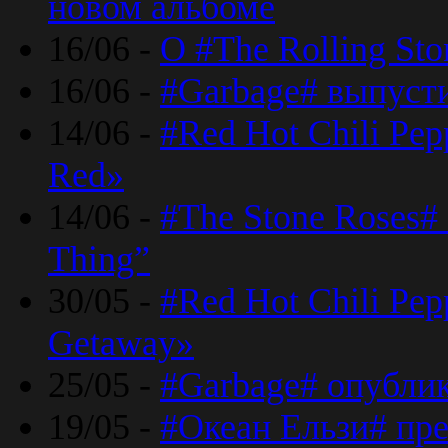
новом альбоме
16/06 -
О #The Rolling St
16/06 -
#Garbage# выпуст
14/06 -
#Red Hot Chili Pe
Red»
14/06 -
#The Stone Roses# 
Thing”
30/05 -
#Red Hot Chili Pe
Getaway»
25/05 -
#Garbage# опубли
19/05 -
#Океан Ельзи# пре