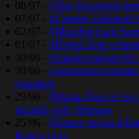
08/07 -
#The Vaccines# пр
07/07 -
#Стивен Тайлер# 
02/07 -
#Mumford and Sons
01/07 -
#Hadnt Tea# отпра
30/06 -
Новый альбом #A-
30/06 -
Скончался основа
Сквайр#
29/06 -
#Исаак Реал и Алд
песней «Ай, Мария»
25/06 -
Проект радио #Te
Казахстана