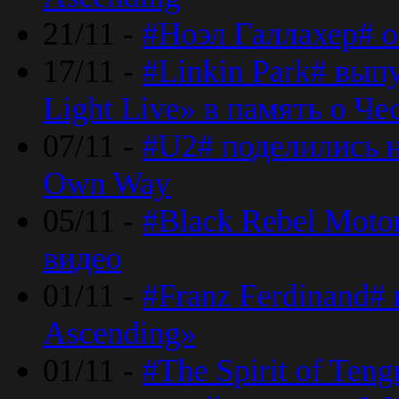
21/11 -
#Ноэл Галлахер# о
17/11 -
#Linkin Park# вып
Light Live» в память о Че
07/11 -
#U2# поделились н
Own Way
05/11 -
#Black Rebel Moto
видео
01/11 -
#Franz Ferdinand#
Ascending»
01/11 -
#The Spirit of Ten