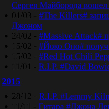
Сергея Майборода вошел 
01/03 -
#The Killers# зап
Джоном
24/02 -
#Massive Attack# 
15/02 -
#Йоко Оно# полу
15/02 -
#Red Hot Chili Pe
11/01 -
R.I.P. #David Bowi
2015
28/12 -
R.I.P. #Lemmy Kilm
11/11 -
Гитара #Джона Лен