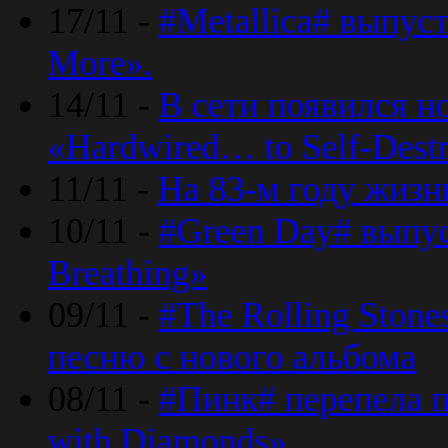
17/11 -
#Metallica# выпус
More».
14/11 -
В сети появился н
«Hardwired… to Self-Destr
11/11 -
На 83-м году жизн
10/11 -
#Green Day# выпус
Breathing»
09/11 -
#The Rolling Ston
песню с нового альбома
08/11 -
#Пинк# перепела п
with Diamonds».