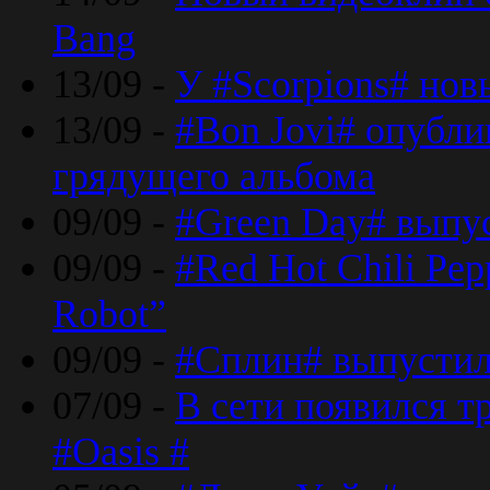
Bang
13/09 -
У #Scorpions# но
13/09 -
#Bon Jovi# опубли
грядущего альбома
09/09 -
#Green Day# выпус
09/09 -
#Red Hot Chili Pe
Robot”
09/09 -
#Сплин# выпустил
07/09 -
В сети появился т
#Oasis #