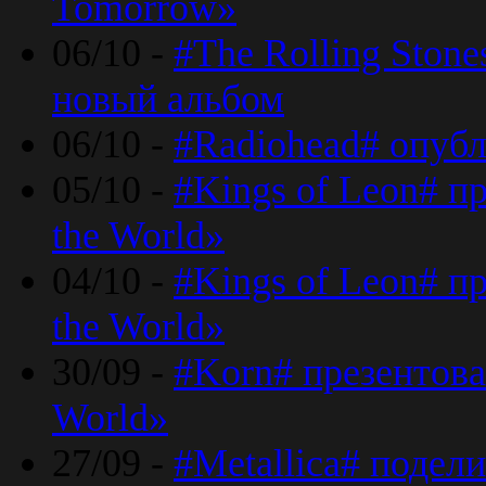
Tomorrow»
06/10 -
#The Rolling Ston
новый альбом
06/10 -
#Radiohead# опуб
05/10 -
#Kings of Leon# п
the World»
04/10 -
#Kings of Leon# п
the World»
30/09 -
#Korn# презентова
World»
27/09 -
#Metallica# подел