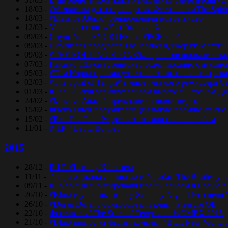
18/03 -
Объявлены даты проведения Фестиваля #The Spirit
18/03 -
#Massive Attack# обнародовали новое видео
12/03 -
Ушёл из жизни #Кит Эмерсон#
09/03 -
Слушайте TENGRI FM на #PCRadio#
09/03 -
Скончался продюсер The Beatles #Джордж Мартин
09/03 -
#THE ROLLING STONES# проанонсировали откры
07/03 -
Письмо #Джона Леннона# будет продано с аукцио
05/03 -
#Том Йорк# принял участие в записи нового трек
02/03 -
#The Spirit of Tengri# в лице главного режиссер
01/03 -
#The Killers# запишут альбом вместе с Элтоном Д
24/02 -
#Massive Attack# представили новое видео
15/02 -
#Йоко Оно# получит специальную премию от NM
15/02 -
#Red Hot Chili Peppers# записали новый альбом
11/01 -
R.I.P. #David Bowie#
2015
28/12 -
R.I.P. #Lemmy Kilmister#
11/11 -
Гитара #Джона Леннона# и барабан The Beatles уш
09/11 -
#Coldplay# анонсировали новый альбом и новую 
26/10 -
#Blur# и участик тв-шоу Saturday Night Live спели 
26/10 -
#Duran Duran# обнародовали клип “Pressure Off”
22/10 -
Фестиваль #The Spirit of Tengri# на WOMEX 2015
21/10 -
#Blur# выпустят фильм-концерт “Blur: New World 