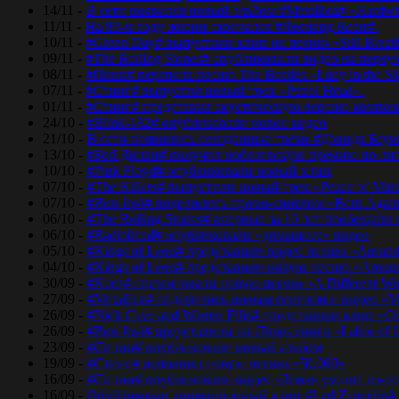
14/11 -
В сети появился новый альбом #Metallica# «Hardwir
11/11 -
На 83-м году жизни скончался #Леонард Коэн#.
10/11 -
#Green Day# выпустили клип на песню «Still Breat
09/11 -
#The Rolling Stones# опубликовали видео на перву
08/11 -
#Пинк# перепела песню The Beatles «Lucy in the Sk
07/11 -
#Стинг# выпустил новый трек «Petrol Head».
01/11 -
#Стинг# представил акустическую версию композиц
24/10 -
#Blink-182# опубликовали новое видео
21/10 -
В сети появились неизданные треки #Дэвида Боуи
13/10 -
#Боб Дилан# получил нобелевскую премию по лит
10/10 -
#Pink Floyd# опубликовали новый клип
07/10 -
#The Killers# выпустили новый трек «Peace of Min
07/10 -
#Bon Jovi# поделились промо-синглом «Born Agai
06/10 -
#The Rolling Stones# впервые за 10 лет пообещали
06/10 -
#Radiohead# опубликовали «домашнее» видео
05/10 -
#Kings of Leon# представили видео песню «Around
04/10 -
#Kings of Leon# представили новую песню «Around
30/09 -
#Korn# презентовали новую песню «A Different Wo
27/09 -
#Metallica# поделились новым синглом и видео «Mo
26/09 -
#Nick Cave and Warren Ellis# представили клип «C
26/09 -
#Bon Jovi# представили на iTunes сингл «Labor of 
23/09 -
#Сплин# опубликовали новый альбом
19/09 -
#Стинг# исполнил новую песню «50,000»
16/09 -
#Сплин# опубликовали видео «Земля уходит из-по
16/09 -
Опубликован анимационный клип #Led Zeppelin#