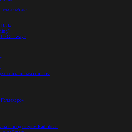
новом альбоме
n Red»
hing”
«The Getaway»
»
м
оделились новым синглом
м Галлахером
омом с продюсером Radiohead
эвида Боуи#