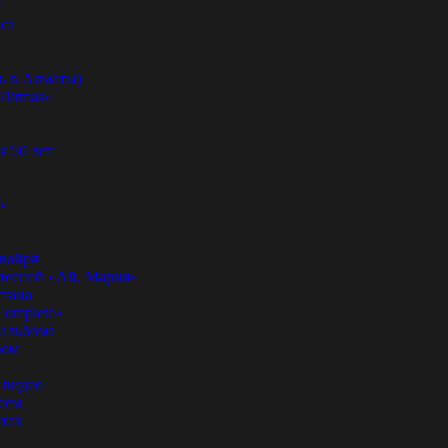
”
аса
ь в Алматы)
Ditmas»
я 50 лет
f»
вайр#
 песней «Ай, Мария»
стана
Complete»
 альбома
бом
 видео
еем
ртах