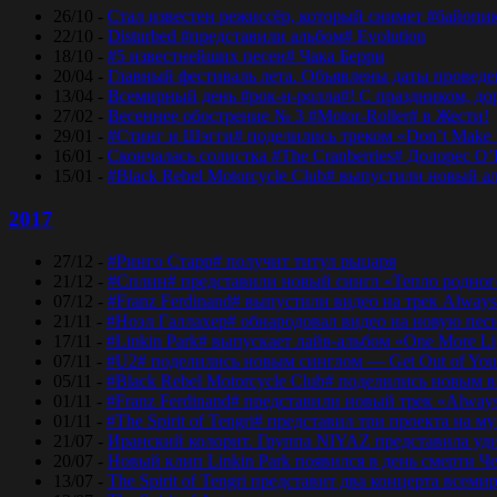
26/10 -
Стал известен режиссёр, который снимет #байопи
22/10 -
Disturbed #представили альбом# Evolution
18/10 -
#5 известнейших песен# Чака Берри
20/04 -
Главный фестиваль лета. Объявлены даты проведени
13/04 -
Всемирный день #рок-н-ролла#! С праздником, дор
27/02 -
Весеннее обострение № 3 #Motor-Roller# в Жести!
29/01 -
#Стинг и Шэгги# поделились треком «Don’t Make 
16/01 -
Скончалась солистка #The Cranberries# Долорес O
15/01 -
#Black Rebel Motorcycle Club# выпустили новый а
2017
27/12 -
#Ринго Старр# получит титул рыцаря
21/12 -
#Сплин# представили новый сингл «Тепло родног
07/12 -
#Franz Ferdinand# выпустили видео на трек Always
21/11 -
#Ноэл Галлахер# обнародовал видео на новую пес
17/11 -
#Linkin Park# выпускает лайв-альбом «One More Lig
07/11 -
#U2# поделились новым синглом — Get Out of Yo
05/11 -
#Black Rebel Motorcycle Club# поделились новым 
01/11 -
#Franz Ferdinand# представили новый трек «Alway
01/11 -
#The Spirit of Tengri# представил три проекта н
21/07 -
Иранский колорит. Группа NIYAZ представила удив
20/07 -
Новый клип Linkin Park появился в день смерти Ч
13/07 -
The Spirit of Tengri представит два концерта все