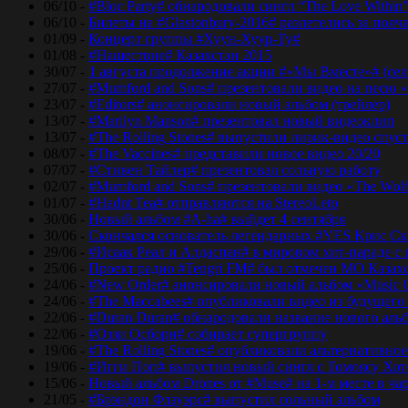
06/10 -
#Bloc Party# обнародовали сингл “The Love Within
06/10 -
Билеты на #Glastonbury-2016# разлетелись за полч
01/09 -
Концерт группы #Хуун-Хуур-Ту#
01/08 -
#Нашествие# Казахстан 2015
30/07 -
1 августа продолжение акции #«Мы Вместе»# (сел
27/07 -
#Mumford and Sons# презентовали видео на песю «
23/07 -
#Editors# анонсировали новый альбом (трейлер)
13/07 -
#Marilyn Manson# презентовал новый видеоклип
13/07 -
#The Rolling Stones# выпустили лирик-видео спуст
08/07 -
#The Vaccines# представили новое видео 20/20
07/07 -
#Стивен Тайлер# презентовал сольную работу
02/07 -
#Mumford and Sons# презентовали видео «The Wol
01/07 -
#Hadnt Tea# отправляются на StereoLeto
30/06 -
Новый альбом #A-ha# выйдет 4 сентября
30/06 -
Скончался основатель легендарных #YES Крис Ск
29/06 -
#Исаак Реал и Алдаспан# в мировом хит-параде с
25/06 -
Проект радио #Tengri FM# был отмечен МО Казах
24/06 -
#New Order# анонсировали новый альбом «Music 
24/06 -
#The Maccabees# опубликовали видео из будущего
22/06 -
#Duran Duran# обнародовали название нового аль
22/06 -
#Оззи Осборн# собирает супергруппу
19/06 -
#The Rolling Stones# опубликовали альтернативное
19/06 -
#Игги Поп# выпустил новый сингл с Томоясу Хот
15/06 -
Новый альбом Drones от #Muse# на 1-м месте в ча
21/05 -
#Брэндон Флауэрс# выпустил сольный альбом