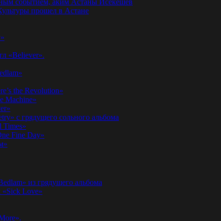
годным событием, аким Астаны Исекешев
ультуры прошел в Астане
у»
л «Believer».
Bedlam»
’s the Revolution»
he Machine»
er»
etry» с грядущего сольного альбома
d Times»
ne Fine Day»
м»
 Bedlam» из грядущего альбома
к «Sick Love»
More».