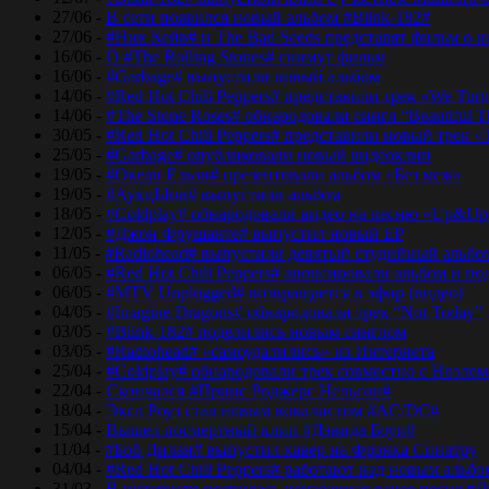
27/06 -
В сети появился новый альбом #Blink-182#
27/06 -
#Ник Кейв# и The Bad Seeds представят фильм о 
16/06 -
О #The Rolling Stones# снимут фильм
16/06 -
#Garbage# выпустили новый альбом
14/06 -
#Red Hot Chili Peppers# представили трек «We Tur
14/06 -
#The Stone Roses# обнародовали сингл “Beautiful T
30/05 -
#Red Hot Chili Peppers# представили новый трек 
25/05 -
#Garbage# опубликовали новый видеоклип
19/05 -
#Океан Ельзи# презентовали альбом «Без меж»
19/05 -
#АукцЫон# выпустили альбом
18/05 -
#Coldplay# обнародовали видео на песню «Up&Up
12/05 -
#Джон Фрушанте# выпустил новый ЕР
11/05 -
#Radiohead# выпустили девятый студийный альбо
06/05 -
#Red Hot Chili Peppers# анонсировали альбом и п
06/05 -
#MTV Unplugged# возвращается в эфир (видео)
04/05 -
#Imagine Dragons# обнародовали трек “Not Today”
03/05 -
#Blink-182# поделились новым синглом
03/05 -
#Radiohead# «самоудалились» из Интернета
25/04 -
#Coldplay# обнародовали трек совместно с Ноэле
22/04 -
Скончался #Принс Роджерс Нельсон#
18/04 -
Эксл Роуз стал новым вокалистом #AC/DC#
15/04 -
Вышел посмертный клип #Дэвида Боуи#
11/04 -
#Боб Дилан# выпустил кавер на Фрэнка Синатру
04/04 -
#Red Hot Chili Peppers# работают над новым альб
31/03 -
В интернете появилась неизданная ранее песня #Д