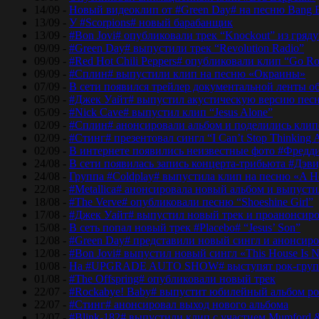
14/09 -
Новый видеоклип от #Green Day# на песню Bang 
13/09 -
У #Scorpions# новый барабанщик
13/09 -
#Bon Jovi# опубликовали трек “Knockout” из гряд
09/09 -
#Green Day# выпустили трек “Revolution Radio”
09/09 -
#Red Hot Chili Peppers# опубликовали клип “Go Ro
09/09 -
#Сплин# выпустили клип на песню «Окраины»
07/09 -
В сети появился трейлер документальной ленты об
05/09 -
#Джек Уайт# выпустил акустическую версию песн
05/09 -
#Nick Cave# выпустил клип “Jesus Alone”
02/09 -
#Сплин# анонсировали альбом и поделились кли
02/09 -
#Стинг# презентовал сингл “I Can’t Stop Thinking 
02/09 -
В интернете появились неизвестные фото #Фред
24/08 -
В сети появилась запись концерта-трибьюта #Дэв
24/08 -
Группа #Coldplay# выпустила клип на песню «A He
22/08 -
#Metallica# анонсировала новый альбом и выпусти
18/08 -
#The Verve# опубликовали песню “Shoeshine Girl”
17/08 -
#Джек Уайт# выпустил новый трек и проанонсиро
15/08 -
В сеть попал новый трек #Placebo# “Jesus’ Son”
12/08 -
#Green Day# представили новый сингл и анонсир
12/08 -
#Bon Jovi# выпустил новый сингл «This House Is No
10/08 -
На #UPGRADE AUTO SHOW# выступят рок-групп
01/08 -
#The Offspring# опубликовали новый трек
22/07 -
#Rockabye! Baby# выпустит юбилейный альбом рок
22/07 -
#Стинг# анонсировал выход нового альбома
12/07 -
#Blink-182# выпустили клип с участием Mumford 