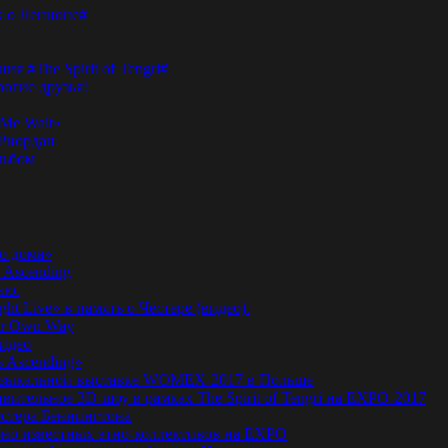
к о Ленноне#
я #The Spirit of Tengri#
огие друзья!
Me Wait»
’Риордан
льбом
о дома»
 Ascending
ню.
ht Live» в память о Честере (видео).
ur Own Way
видео
s Ascending»
а музыкальной выставке WOMEX-2017 в Польше
ительное 3D-шоу в рамках The Spirit of Tengri на EXPO-2017
естера Беннингтона
мирно известных этно-коллективов на EXPO