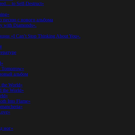
ed… to Self-Destruct»
hing»
ю песню с нового альбома
y with Diamonds».
ии «I Can’t Stop Thinking About You».
#
ературе
d»
n Tomorrow»
 новый альбом
 the World»
 the World»
rld»
th Into Flame»
omancheria»
Love»
д ног»