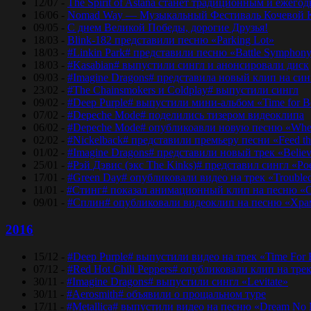
12/07 -
The Spirit of Astana станет традиционным и еже
16/06 -
Nomad Way — Музыкальный Фестиваль Кочевой К
09/05 -
С днем Великой Победы, дорогие Друзья!
18/03 -
Blink-182 представили песню «Parking Lot»
18/03 -
#Linkin Park# представили песню «Bаttlе Sуmphоn
18/03 -
#Kasabian# выпустили сингл и анонсировали диск
09/03 -
#Imagine Dragons# представила новый клип на синг
23/02 -
#The Chainsmokers и Coldplay# выпустили сингл
09/02 -
#Deep Purple# выпустили мини-альбом «Time for 
07/02 -
#Depeche Mode# поделились тизером видеоклипа
06/02 -
#Depeche Mode# опубликоавли новую песню «Where
02/02 -
#Nickelback# представили премьеру песни «Feed t
01/02 -
#Imagine Dragons# представили новый трек «Believ
25/01 -
#Рэй Дэвис (экс The Kinks)# представил сингл «Po
17/01 -
#Green Day# опубликовали видео на трек «Trouble
11/01 -
#Стинг# показал анимационный клип на песню «O
09/01 -
#Сплин# опубликовали видеоклип на песню «Хра
2016
15/12 -
#Deep Purple# выпустили видео на трек «Time For
07/12 -
#Red Hot Chili Peppers# опубликовали клип на тре
30/11 -
#Imagine Dragons# выпустили сингл «Levitate»
30/11 -
#Aerosmith# объявили о прощальном туре
17/11 -
#Metallica# выпустили видео на песню «Dream No 