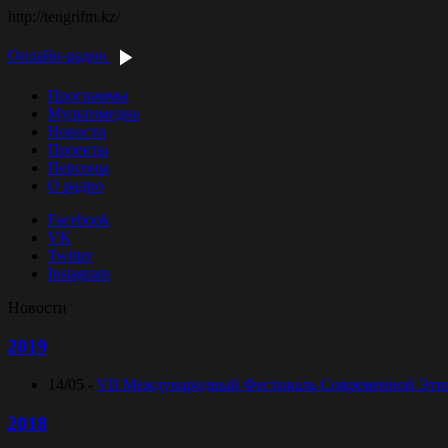
http://tengrifm.kz/
Онлайн-радио
Программы
Мультимедиа
Новости
Проекты
Персоны
О радио
Facebook
VK
Twitter
Instagram
Новости
2019
14/05 -
VII Международный Фестиваль Современной Этниче
2018