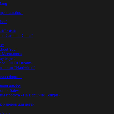
Bang
ущего альбома
bot”
 #Oasis #
и “Carolina Drama”
пом
About You”
ди Меркьюри#
иду Боуи#
ad Full Of Dreams»
ла клип “Hardwired”
вал сборник
овали альбом
t for Sale»
ы проекта «На Вершине Тенгри»
-каверов для детей
& Sons