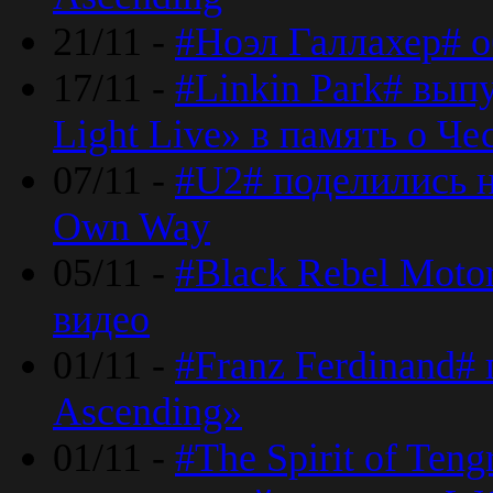
21/11 -
#Ноэл Галлахер# о
17/11 -
#Linkin Park# вып
Light Live» в память о Че
07/11 -
#U2# поделились н
Own Way
05/11 -
#Black Rebel Moto
видео
01/11 -
#Franz Ferdinand#
Ascending»
01/11 -
#The Spirit of Ten