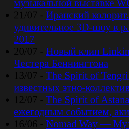
музыкальной выставке 
21/07 -
Иранский колорит
удивительное 3D-шоу в ра
2017
20/07 -
Новый клип Linkin
Честера Беннингтона
13/07 -
The Spirit of Teng
известных этно-коллекти
12/07 -
The Spirit of Asta
ежегодным событием, ак
16/06 -
Nomad Way — Муз