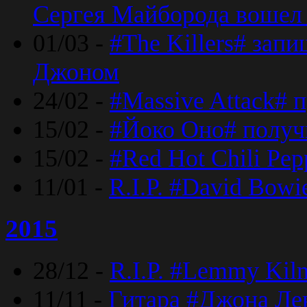
Сергея Майборода вошел 
01/03 -
#The Killers# зап
Джоном
24/02 -
#Massive Attack# 
15/02 -
#Йоко Оно# полу
15/02 -
#Red Hot Chili Pe
11/01 -
R.I.P. #David Bowi
2015
28/12 -
R.I.P. #Lemmy Kilm
11/11 -
Гитара #Джона Лен