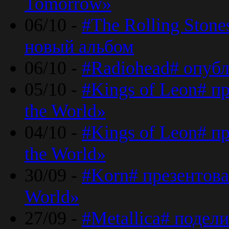
Tomorrow»
06/10 -
#The Rolling Ston
новый альбом
06/10 -
#Radiohead# опуб
05/10 -
#Kings of Leon# п
the World»
04/10 -
#Kings of Leon# п
the World»
30/09 -
#Korn# презентова
World»
27/09 -
#Metallica# подел