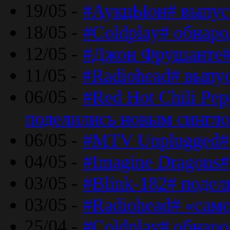
19/05 -
#АукцЫон# выпус
18/05 -
#Coldplay# обнар
12/05 -
#Джон Фрушанте#
11/05 -
#Radiohead# выпу
06/05 -
#Red Hot Chili Pe
поделились новым сингл
06/05 -
#MTV Unplugged# 
04/05 -
#Imagine Dragons#
03/05 -
#Blink-182# поде
03/05 -
#Radiohead# «само
25/04 -
#Coldplay# обнаро