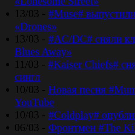
«Lonesome Street»
13/03 -
#Muse# выпустили
«Drones»
13/03 -
#AC/DC# сняли клу
Blues Away»
11/03 -
#Kaiser Chiefs# с
сингл
10/03 -
Новая песня #Mumf
YouTube
10/03 -
#Coldplay# опубли
06/03 -
Фронтмен #The Kil