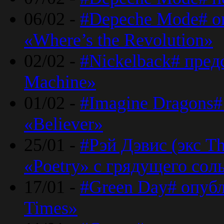
06/02 -
#Depeche Mode# о
«Where’s the Revolution»
02/02 -
#Nickelback# пред
Machine»
01/02 -
#Imagine Dragons#
«Believer»
25/01 -
#Рэй Дэвис (экс T
«Poetry» с грядущего сол
17/01 -
#Green Day# опубл
Times»