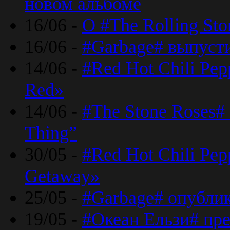
новом альбоме
16/06 -
О #The Rolling St
16/06 -
#Garbage# выпуст
14/06 -
#Red Hot Chili Pe
Red»
14/06 -
#The Stone Roses# 
Thing”
30/05 -
#Red Hot Chili Pe
Getaway»
25/05 -
#Garbage# опубли
19/05 -
#Океан Ельзи# пре