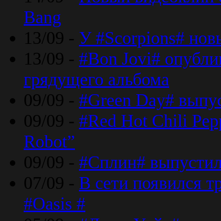
Bang
13/09 -
У #Scorpions# но
13/09 -
#Bon Jovi# опубли
грядущего альбома
09/09 -
#Green Day# выпус
09/09 -
#Red Hot Chili Pe
Robot”
09/09 -
#Сплин# выпустил
07/09 -
В сети появился т
#Oasis #