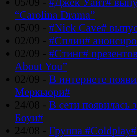
05/09 -
#Джек Уайт# выпу
“Carolina Drama”
05/09 -
#Nick Cave# выпус
02/09 -
#Сплин# анонсиро
02/09 -
#Стинг# презентова
About You”
02/09 -
В интернете появ
Меркьюри#
24/08 -
В сети появилась 
Боуи#
24/08 -
Группа #Coldplay#