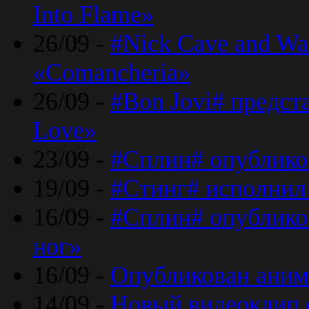
Into Flame»
26/09 -
#Nick Cave and Wa
«Comancheria»
26/09 -
#Bon Jovi# предста
Love»
23/09 -
#Сплин# опублико
19/09 -
#Стинг# исполнил
16/09 -
#Сплин# опубликов
ног»
16/09 -
Опубликован аним
14/09 -
Новый видеоклип 