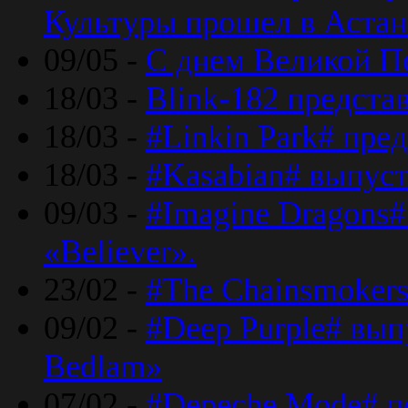
Культуры прошел в Астан
09/05 -
С днем Великой П
18/03 -
Blink-182 предста
18/03 -
#Linkin Park# пре
18/03 -
#Kasabian# выпуст
09/03 -
#Imagine Dragons#
«Believer».
23/02 -
#The Chainsmokers
09/02 -
#Deep Purple# вып
Bedlam»
07/02 -
#Depeche Mode# п