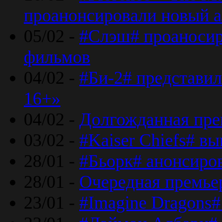
проанонсировали новый 
05/02 -
#Слэш# проаносир
фильмов
04/02 -
#Би-2# представил
16+»
04/02 -
Долгожданная прем
03/02 -
#Kaiser Chiefs# в
28/01 -
#Бьорк# анонсиров
28/01 -
Очередная премьер
23/01 -
#Imagine Dragons#