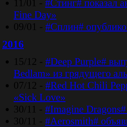
11/01 -
#Стинг# показал 
Fine Day»
09/01 -
#Сплин# опублико
2016
15/12 -
#Deep Purple# вып
Bedlam» из грядущего ал
07/12 -
#Red Hot Chili Pep
«Sick Love»
30/11 -
#Imagine Dragons#
30/11 -
#Aerosmith# объяв