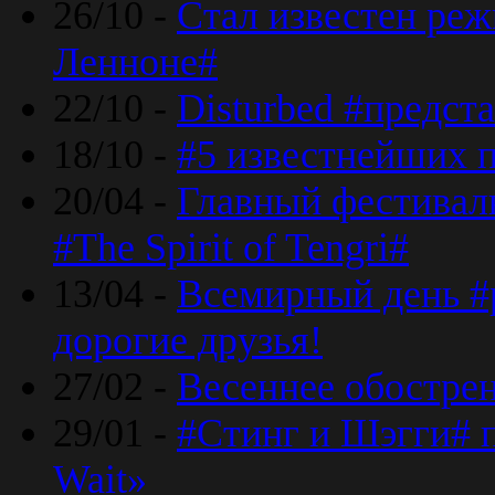
26/10 -
Стал известен реж
Ленноне#
22/10 -
Disturbed #предст
18/10 -
#5 известнейших п
20/04 -
Главный фестивал
#The Spirit of Tengri#
13/04 -
Всемирный день #р
дорогие друзья!
27/02 -
Весеннее обострен
29/01 -
#Стинг и Шэгги# 
Wait»