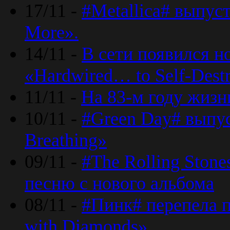
17/11 -
#Metallica# выпус
More».
14/11 -
В сети появился н
«Hardwired… to Self-Destr
11/11 -
На 83-м году жизн
10/11 -
#Green Day# выпус
Breathing»
09/11 -
#The Rolling Ston
песню с нового альбома
08/11 -
#Пинк# перепела п
with Diamonds».