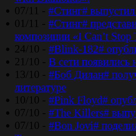
07/11 -
#Стинг# выпустил 
01/11 -
#Стинг# представ
композиции «I Can’t Stop 
24/10 -
#Blink-182# опубл
21/10 -
В сети появились 
13/10 -
#Боб Дилан# полу
литературе
10/10 -
#Pink Floyd# опуб
07/10 -
#The Killers# вып
07/10 -
#Bon Jovi# подели