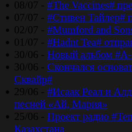
08/07 -
#The Vaccines# пр
07/07 -
#Стивен Тайлер# 
02/07 -
#Mumford and Sons
01/07 -
#Hadnt Tea# отпра
30/06 -
Новый альбом #A-
30/06 -
Скончался основа
Сквайр#
29/06 -
#Исаак Реал и Алд
песней «Ай, Мария»
25/06 -
Проект радио #Te
Казахстана