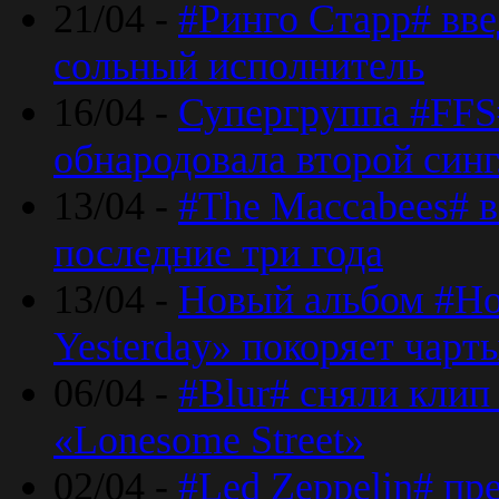
21/04 -
#Ринго Старр# вве
сольный исполнитель
16/04 -
Супергруппа #FFS#
обнародовала второй син
13/04 -
#The Maccabees# в
последние три года
13/04 -
Новый альбом #Но
Yesterday» покоряет чарт
06/04 -
#Blur# сняли клип
«Lonesome Street»
02/04 -
#Led Zeppelin# пр