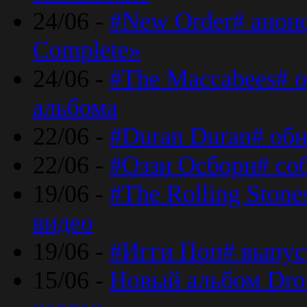
24/06 -
#New Order# анон
Complete»
24/06 -
#The Maccabees# о
альбома
22/06 -
#Duran Duran# обн
22/06 -
#Оззи Осборн# со
19/06 -
#The Rolling Ston
видео
19/06 -
#Игги Поп# выпус
15/06 -
Новый альбом Dron