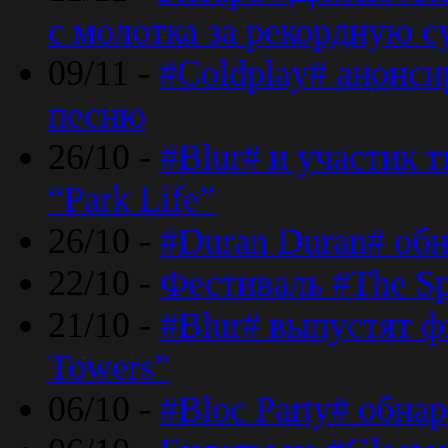
с молотка за рекордную 
09/11 -
#Coldplay# анонси
песню
26/10 -
#Blur# и участик т
“Park Life”
26/10 -
#Duran Duran# обн
22/10 -
Фестиваль #The Sp
21/10 -
#Blur# выпустят ф
Towers”
06/10 -
#Bloc Party# обна