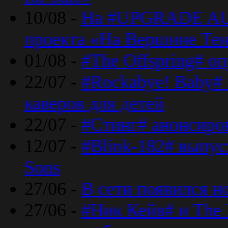
10/08 -
На #UPGRADE AU
проекта «На Вершине Те
01/08 -
#The Offspring# о
22/07 -
#Rockabye! Baby#
каверов для детей
22/07 -
#Стинг# анонсиро
12/07 -
#Blink-182# выпу
Sons
27/06 -
В сети появился н
27/06 -
#Ник Кейв# и The 