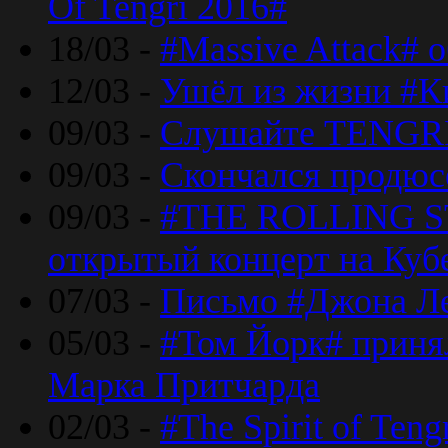
Of Tengri 2016#
18/03 -
#Massive Attack# 
12/03 -
Ушёл из жизни #К
09/03 -
Слушайте TENGRI
09/03 -
Скончался продюс
09/03 -
#THE ROLLING S
открытый концерт на Куб
07/03 -
Письмо #Джона Ле
05/03 -
#Том Йорк# принял
Марка Притчарда
02/03 -
#The Spirit of Ten