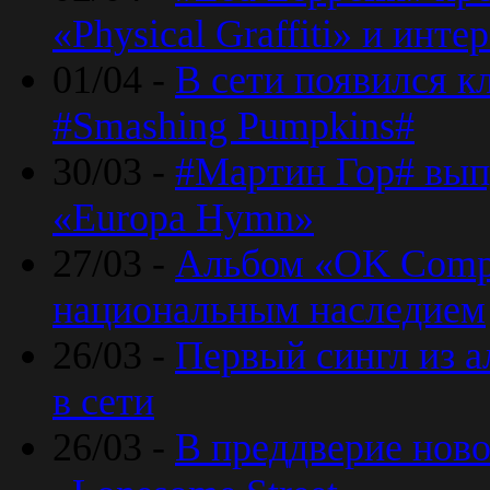
«Physical Graffiti» и инт
01/04 -
В сети появился к
#Smashing Pumpkins#
30/03 -
#Мартин Гор# вып
«Europa Hymn»
27/03 -
Альбом «OK Compu
национальным наследием
26/03 -
Первый сингл из а
в сети
26/03 -
В преддверие ново