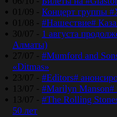
06/10 -
Билеты на #Glasto
01/09 -
Концерт группы #
01/08 -
#Нашествие# Каза
30/07 -
1 августа продолж
Алматы)
27/07 -
#Mumford and Sons
«Ditmas»
23/07 -
#Editors# анонсир
13/07 -
#Marilyn Manson#
13/07 -
#The Rolling Ston
50 лет