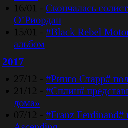
16/01 -
Скончалась солист
O’Риордан
15/01 -
#Black Rebel Moto
альбом
2017
27/12 -
#Ринго Старр# по
21/12 -
#Сплин# представ
дома»
07/12 -
#Franz Ferdinand#
Ascending