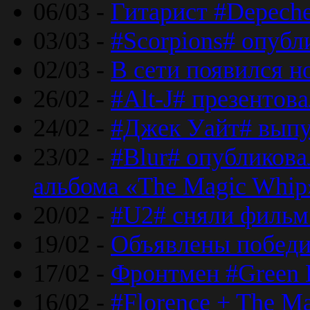
06/03 -
Гитарист #Depech
03/03 -
#Scorpions# опубл
02/03 -
В сети появился н
26/02 -
#Alt-J# презентова
24/02 -
#Джек Уайт# выпу
23/02 -
#Blur# опубликова
альбома «The Magic Whip
20/02 -
#U2# сняли фильм 
19/02 -
Объявлены побед
17/02 -
Фронтмен #Green 
16/02 -
#Florence + The M