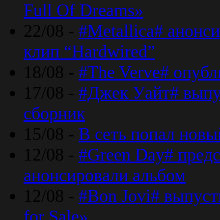
Full Of Dreams»
22/08 -
#Metallica# анонс
клип “Hardwired”
18/08 -
#The Verve# опубл
17/08 -
#Джек Уайт# выпу
сборник
15/08 -
В сеть попал новый
12/08 -
#Green Day# предс
анонсировали альбом
12/08 -
#Bon Jovi# выпуст
for Sale»