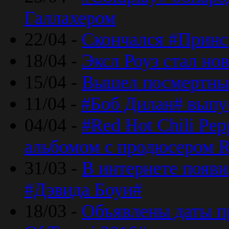
Галлахером
22/04 -
Скончался #Принс
18/04 -
Эксл Роуз стал н
15/04 -
Вышел посмертный
11/04 -
#Боб Дилан# выпу
04/04 -
#Red Hot Chili Pe
альбомом с продюсером R
31/03 -
В интернете появи
#Дэвида Боуи#
18/03 -
Объявлены даты пр