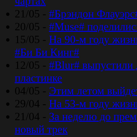
чартах
21/05 -
#Брэндон Флауэрс
20/05 -
#Muse# поделилис
15/05 -
На 90-м году жиз
#Би Би Кинг#
12/05 -
#Blur# выпустили
пластинке
04/05 -
Этим летом выйде
29/04 -
На 53-м году жиз
21/04 -
За неделю до прем
новый трек