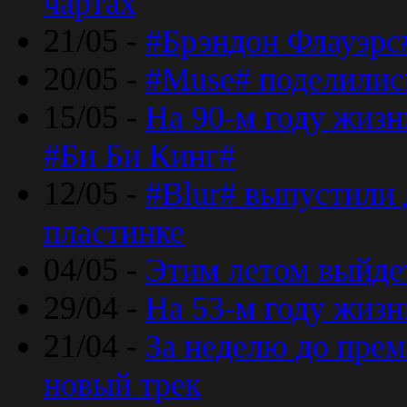
чартах
21/05 -
#Брэндон Флауэрс
20/05 -
#Muse# поделилис
15/05 -
На 90-м году жиз
#Би Би Кинг#
12/05 -
#Blur# выпустили
пластинке
04/05 -
Этим летом выйде
29/04 -
На 53-м году жиз
21/04 -
За неделю до прем
новый трек