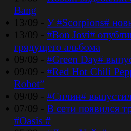
Bang
13/09 -
У #Scorpions# но
13/09 -
#Bon Jovi# опубли
грядущего альбома
09/09 -
#Green Day# выпус
09/09 -
#Red Hot Chili Pe
Robot”
09/09 -
#Сплин# выпустил
07/09 -
В сети появился т
#Oasis #