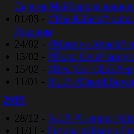
Сергея Майборода вошел 
01/03 -
#The Killers# зап
Джоном
24/02 -
#Massive Attack# 
15/02 -
#Йоко Оно# полу
15/02 -
#Red Hot Chili Pe
11/01 -
R.I.P. #David Bowi
2015
28/12 -
R.I.P. #Lemmy Kilm
11/11 -
Гитара #Джона Лен