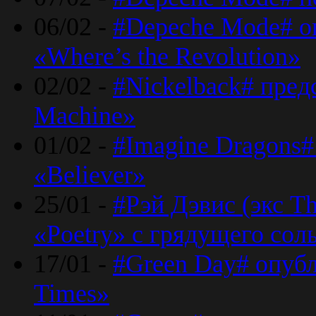
06/02 -
#Depeche Mode# о
«Where’s the Revolution»
02/02 -
#Nickelback# пред
Machine»
01/02 -
#Imagine Dragons#
«Believer»
25/01 -
#Рэй Дэвис (экс T
«Poetry» с грядущего сол
17/01 -
#Green Day# опубл
Times»