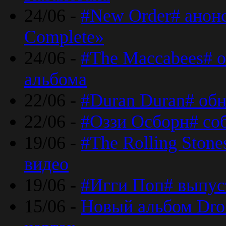
24/06 -
#New Order# анон
Complete»
24/06 -
#The Maccabees# о
альбома
22/06 -
#Duran Duran# обн
22/06 -
#Оззи Осборн# со
19/06 -
#The Rolling Ston
видео
19/06 -
#Игги Поп# выпус
15/06 -
Новый альбом Dron