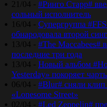
21/04 -
#Ринго Старр# вве
сольный исполнитель
16/04 -
Супергруппа #FFS#
обнародовала второй син
13/04 -
#The Maccabees# в
последние три года
13/04 -
Новый альбом #Но
Yesterday» покоряет чарт
06/04 -
#Blur# сняли клип
«Lonesome Street»
02/04 -
#Led Zeppelin# пр