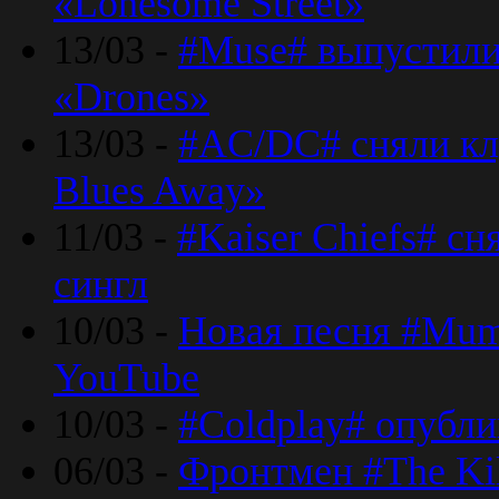
«Lonesome Street»
13/03 -
#Muse# выпустили
«Drones»
13/03 -
#AC/DC# сняли клу
Blues Away»
11/03 -
#Kaiser Chiefs# с
сингл
10/03 -
Новая песня #Mumf
YouTube
10/03 -
#Coldplay# опубли
06/03 -
Фронтмен #The Kil