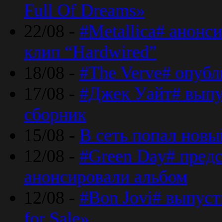
Full Of Dreams»
22/08 -
#Metallica# анонс
клип “Hardwired”
18/08 -
#The Verve# опубл
17/08 -
#Джек Уайт# выпу
сборник
15/08 -
В сеть попал новый
12/08 -
#Green Day# предс
анонсировали альбом
12/08 -
#Bon Jovi# выпуст
for Sale»