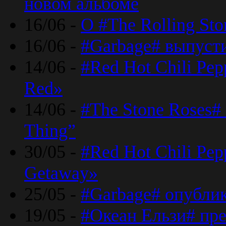
новом альбоме
16/06 -
О #The Rolling St
16/06 -
#Garbage# выпуст
14/06 -
#Red Hot Chili Pe
Red»
14/06 -
#The Stone Roses# 
Thing”
30/05 -
#Red Hot Chili Pe
Getaway»
25/05 -
#Garbage# опубли
19/05 -
#Океан Ельзи# пре