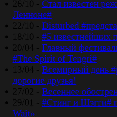
26/10 -
Стал известен реж
Ленноне#
22/10 -
Disturbed #предст
18/10 -
#5 известнейших п
20/04 -
Главный фестивал
#The Spirit of Tengri#
13/04 -
Всемирный день #р
дорогие друзья!
27/02 -
Весеннее обострен
29/01 -
#Стинг и Шэгги# 
Wait»