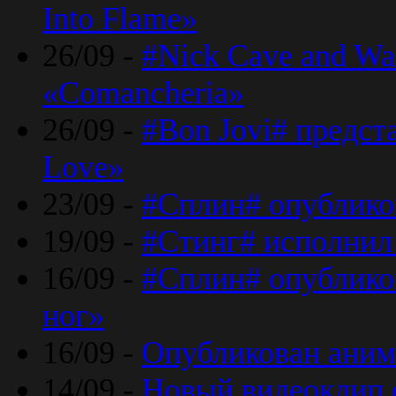
Into Flame»
26/09 -
#Nick Cave and Wa
«Comancheria»
26/09 -
#Bon Jovi# предста
Love»
23/09 -
#Сплин# опублико
19/09 -
#Стинг# исполнил
16/09 -
#Сплин# опубликов
ног»
16/09 -
Опубликован аним
14/09 -
Новый видеоклип 