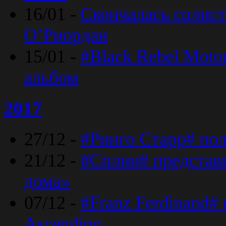
16/01 -
Скончалась солист
O’Риордан
15/01 -
#Black Rebel Moto
альбом
2017
27/12 -
#Ринго Старр# по
21/12 -
#Сплин# представ
дома»
07/12 -
#Franz Ferdinand#
Ascending