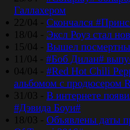
Галлахером
22/04 -
Скончался #Принс
18/04 -
Эксл Роуз стал н
15/04 -
Вышел посмертный
11/04 -
#Боб Дилан# выпу
04/04 -
#Red Hot Chili Pe
альбомом с продюсером R
31/03 -
В интернете появи
#Дэвида Боуи#
18/03 -
Объявлены даты пр