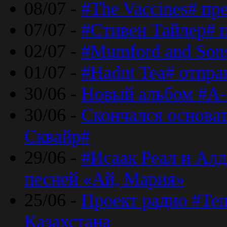
08/07 -
#The Vaccines# пр
07/07 -
#Стивен Тайлер# 
02/07 -
#Mumford and Sons
01/07 -
#Hadnt Tea# отпра
30/06 -
Новый альбом #A-
30/06 -
Скончался основа
Сквайр#
29/06 -
#Исаак Реал и Алд
песней «Ай, Мария»
25/06 -
Проект радио #Te
Казахстана