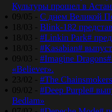
Культуры прошел в Астан
09/05 -
С днем Великой П
18/03 -
Blink-182 предста
18/03 -
#Linkin Park# пре
18/03 -
#Kasabian# выпуст
09/03 -
#Imagine Dragons#
«Believer».
23/02 -
#The Chainsmokers
09/02 -
#Deep Purple# вып
Bedlam»
07/02 -
#Depeche Mode# п