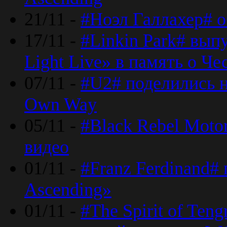
21/11 -
#Ноэл Галлахер# о
17/11 -
#Linkin Park# вып
Light Live» в память о Че
07/11 -
#U2# поделились н
Own Way
05/11 -
#Black Rebel Moto
видео
01/11 -
#Franz Ferdinand#
Ascending»
01/11 -
#The Spirit of Ten