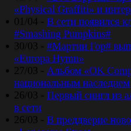
«Physical Graffiti» и инт
01/04 -
В сети появился к
#Smashing Pumpkins#
30/03 -
#Мартин Гор# вып
«Europa Hymn»
27/03 -
Альбом «OK Compu
национальным наследием
26/03 -
Первый сингл из а
в сети
26/03 -
В преддверие ново