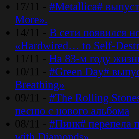
17/11 -
#Metallica# выпус
More».
14/11 -
В сети появился н
«Hardwired… to Self-Destr
11/11 -
На 83-м году жизн
10/11 -
#Green Day# выпус
Breathing»
09/11 -
#The Rolling Ston
песню с нового альбома
08/11 -
#Пинк# перепела п
with Diamonds».