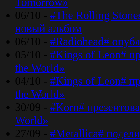
Tomorrow»
06/10 -
#The Rolling Ston
новый альбом
06/10 -
#Radiohead# опуб
05/10 -
#Kings of Leon# п
the World»
04/10 -
#Kings of Leon# п
the World»
30/09 -
#Korn# презентова
World»
27/09 -
#Metallica# подел