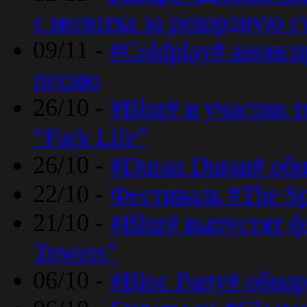
с молотка за рекордную 
09/11 -
#Coldplay# анонси
песню
26/10 -
#Blur# и участик т
“Park Life”
26/10 -
#Duran Duran# обн
22/10 -
Фестиваль #The Sp
21/10 -
#Blur# выпустят ф
Towers”
06/10 -
#Bloc Party# обна