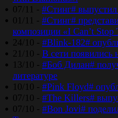
07/11 -
#Стинг# выпустил 
01/11 -
#Стинг# представ
композиции «I Can’t Stop 
24/10 -
#Blink-182# опубл
21/10 -
В сети появились 
13/10 -
#Боб Дилан# полу
литературе
10/10 -
#Pink Floyd# опуб
07/10 -
#The Killers# вып
07/10 -
#Bon Jovi# подели