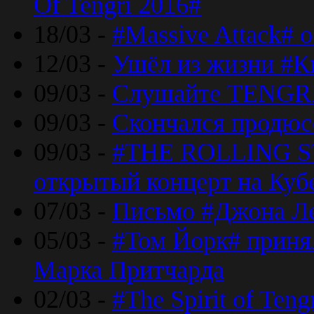
Of Tengri 2016#
18/03 -
#Massive Attack# 
12/03 -
Ушёл из жизни #К
09/03 -
Слушайте TENGRI
09/03 -
Скончался продюс
09/03 -
#THE ROLLING S
открытый концерт на Куб
07/03 -
Письмо #Джона Ле
05/03 -
#Том Йорк# принял
Марка Притчарда
02/03 -
#The Spirit of Ten