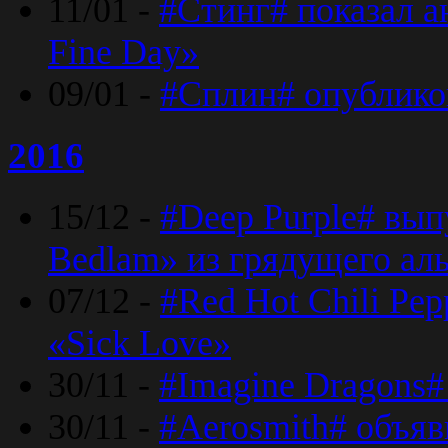
11/01 -
#Стинг# показал 
Fine Day»
09/01 -
#Сплин# опублико
2016
15/12 -
#Deep Purple# вып
Bedlam» из грядущего ал
07/12 -
#Red Hot Chili Pep
«Sick Love»
30/11 -
#Imagine Dragons#
30/11 -
#Aerosmith# объяв