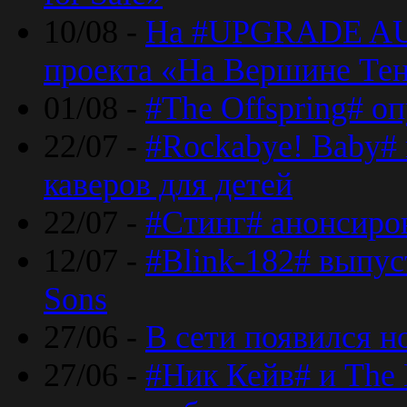
10/08 -
На #UPGRADE AU
проекта «На Вершине Те
01/08 -
#The Offspring# о
22/07 -
#Rockabye! Baby#
каверов для детей
22/07 -
#Стинг# анонсиро
12/07 -
#Blink-182# выпу
Sons
27/06 -
В сети появился н
27/06 -
#Ник Кейв# и The 