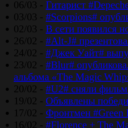
06/03 -
Гитарист #Depech
03/03 -
#Scorpions# опубл
02/03 -
В сети появился н
26/02 -
#Alt-J# презентова
24/02 -
#Джек Уайт# выпу
23/02 -
#Blur# опубликова
альбома «The Magic Whip
20/02 -
#U2# сняли фильм 
19/02 -
Объявлены побед
17/02 -
Фронтмен #Green 
16/02 -
#Florence + The M