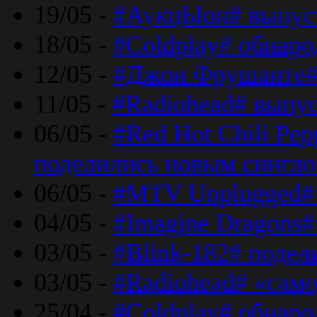
19/05 -
#АукцЫон# выпус
18/05 -
#Coldplay# обнар
12/05 -
#Джон Фрушанте#
11/05 -
#Radiohead# выпу
06/05 -
#Red Hot Chili Pe
поделились новым сингл
06/05 -
#MTV Unplugged# 
04/05 -
#Imagine Dragons#
03/05 -
#Blink-182# поде
03/05 -
#Radiohead# «само
25/04 -
#Coldplay# обнаро