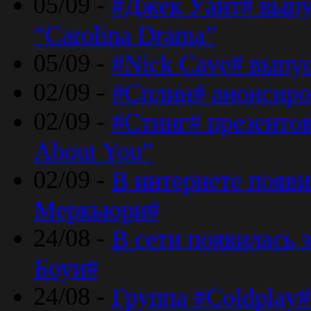
05/09 -
#Джек Уайт# выпу
“Carolina Drama”
05/09 -
#Nick Cave# выпус
02/09 -
#Сплин# анонсиро
02/09 -
#Стинг# презентова
About You”
02/09 -
В интернете появ
Меркьюри#
24/08 -
В сети появилась 
Боуи#
24/08 -
Группа #Coldplay#