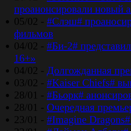
проанонсировали новый 
05/02 -
#Слэш# проаносир
фильмов
04/02 -
#Би-2# представил
16+»
04/02 -
Долгожданная прем
03/02 -
#Kaiser Chiefs# в
28/01 -
#Бьорк# анонсиров
28/01 -
Очередная премьер
23/01 -
#Imagine Dragons#