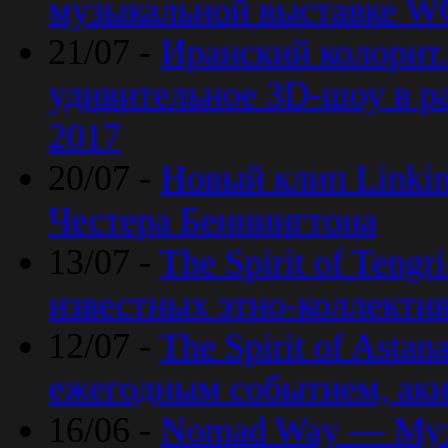
музыкальной выставке 
21/07 -
Иранский колорит
удивительное 3D-шоу в ра
2017
20/07 -
Новый клип Linkin
Честера Беннингтона
13/07 -
The Spirit of Teng
известных этно-коллекти
12/07 -
The Spirit of Asta
ежегодным событием, ак
16/06 -
Nomad Way — Муз