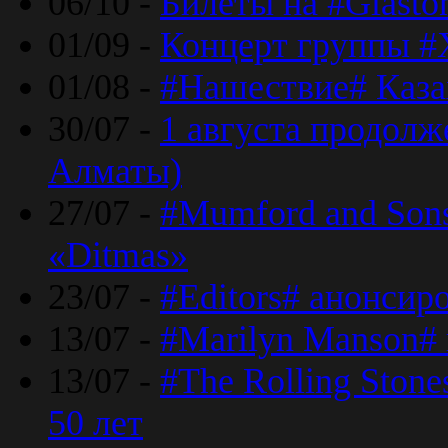
06/10 -
Билеты на #Glasto
01/09 -
Концерт группы #
01/08 -
#Нашествие# Каза
30/07 -
1 августа продолж
Алматы)
27/07 -
#Mumford and Sons
«Ditmas»
23/07 -
#Editors# анонсир
13/07 -
#Marilyn Manson#
13/07 -
#The Rolling Ston
50 лет