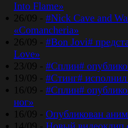
Into Flame»
26/09 -
#Nick Cave and Wa
«Comancheria»
26/09 -
#Bon Jovi# предста
Love»
23/09 -
#Сплин# опублико
19/09 -
#Стинг# исполнил
16/09 -
#Сплин# опубликов
ног»
16/09 -
Опубликован аним
14/09 -
Новый видеоклип 