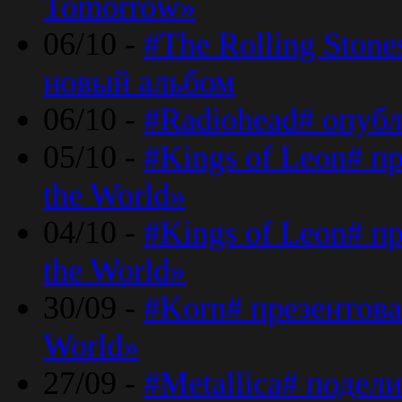
Tomorrow»
06/10 -
#The Rolling Ston
новый альбом
06/10 -
#Radiohead# опуб
05/10 -
#Kings of Leon# п
the World»
04/10 -
#Kings of Leon# п
the World»
30/09 -
#Korn# презентова
World»
27/09 -
#Metallica# подел