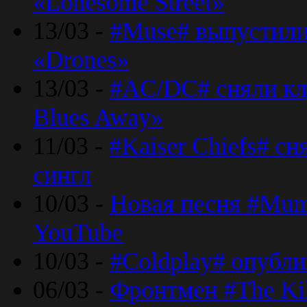
«Lonesome Street»
13/03 -
#Muse# выпустили
«Drones»
13/03 -
#AC/DC# сняли клу
Blues Away»
11/03 -
#Kaiser Chiefs# с
сингл
10/03 -
Новая песня #Mumf
YouTube
10/03 -
#Coldplay# опубли
06/03 -
Фронтмен #The Kil