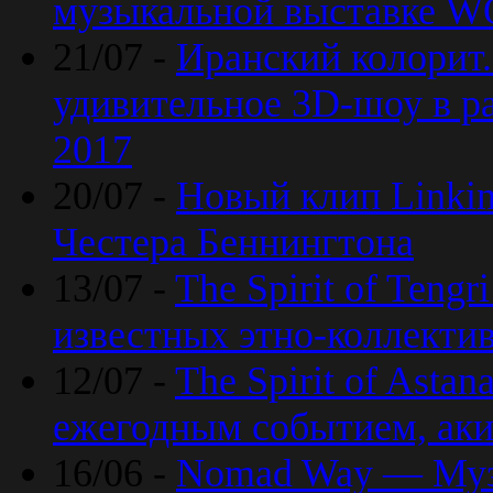
музыкальной выставке 
21/07 -
Иранский колорит
удивительное 3D-шоу в ра
2017
20/07 -
Новый клип Linkin
Честера Беннингтона
13/07 -
The Spirit of Teng
известных этно-коллекти
12/07 -
The Spirit of Asta
ежегодным событием, ак
16/06 -
Nomad Way — Муз