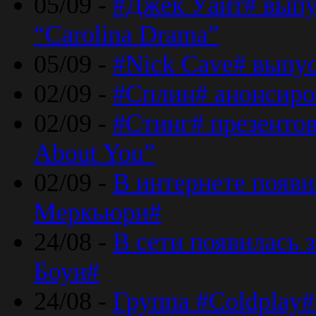
05/09 -
#Джек Уайт# выпу
“Carolina Drama”
05/09 -
#Nick Cave# выпус
02/09 -
#Сплин# анонсиро
02/09 -
#Стинг# презентова
About You”
02/09 -
В интернете появ
Меркьюри#
24/08 -
В сети появилась 
Боуи#
24/08 -
Группа #Coldplay#