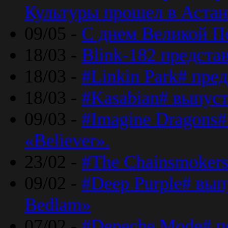
Культуры прошел в Астан
09/05 -
С днем Великой П
18/03 -
Blink-182 предста
18/03 -
#Linkin Park# пре
18/03 -
#Kasabian# выпуст
09/03 -
#Imagine Dragons#
«Believer».
23/02 -
#The Chainsmokers
09/02 -
#Deep Purple# вып
Bedlam»
07/02 -
#Depeche Mode# п