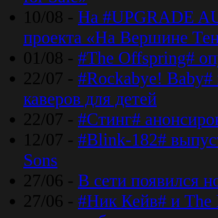
10/08 -
На #UPGRADE AU
проекта «На Вершине Те
01/08 -
#The Offspring# о
22/07 -
#Rockabye! Baby#
каверов для детей
22/07 -
#Стинг# анонсиро
12/07 -
#Blink-182# выпу
Sons
27/06 -
В сети появился н
27/06 -
#Ник Кейв# и The 