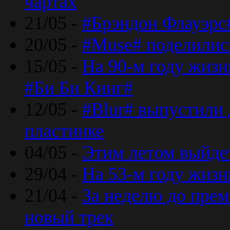
чартах
21/05 -
#Брэндон Флауэрс
20/05 -
#Muse# поделилис
15/05 -
На 90-м году жиз
#Би Би Кинг#
12/05 -
#Blur# выпустили
пластинке
04/05 -
Этим летом выйде
29/04 -
На 53-м году жиз
21/04 -
За неделю до прем
новый трек