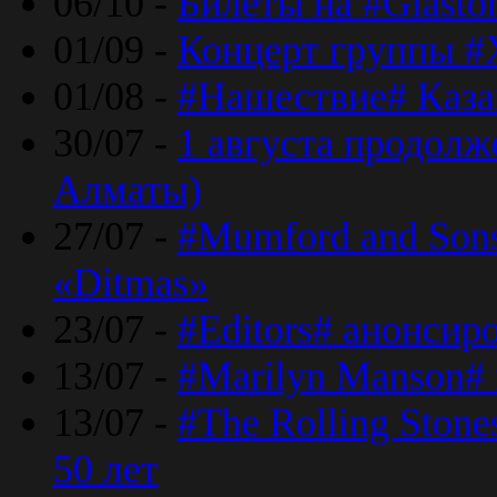
06/10 -
Билеты на #Glasto
01/09 -
Концерт группы #
01/08 -
#Нашествие# Каза
30/07 -
1 августа продолж
Алматы)
27/07 -
#Mumford and Sons
«Ditmas»
23/07 -
#Editors# анонсир
13/07 -
#Marilyn Manson#
13/07 -
#The Rolling Ston
50 лет