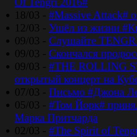
Of Tengri 2016#
18/03 -
#Massive Attack# 
12/03 -
Ушёл из жизни #К
09/03 -
Слушайте TENGRI
09/03 -
Скончался продюс
09/03 -
#THE ROLLING S
открытый концерт на Куб
07/03 -
Письмо #Джона Ле
05/03 -
#Том Йорк# принял
Марка Притчарда
02/03 -
#The Spirit of Ten