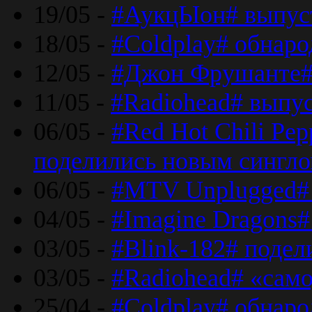
19/05 -
#АукцЫон# выпус
18/05 -
#Coldplay# обнар
12/05 -
#Джон Фрушанте#
11/05 -
#Radiohead# выпу
06/05 -
#Red Hot Chili Pe
поделились новым сингл
06/05 -
#MTV Unplugged# 
04/05 -
#Imagine Dragons#
03/05 -
#Blink-182# поде
03/05 -
#Radiohead# «само
25/04 -
#Coldplay# обнаро