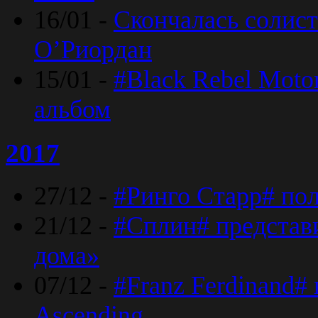
16/01 -
Скончалась солист
O’Риордан
15/01 -
#Black Rebel Moto
альбом
2017
27/12 -
#Ринго Старр# по
21/12 -
#Сплин# представ
дома»
07/12 -
#Franz Ferdinand#
Ascending