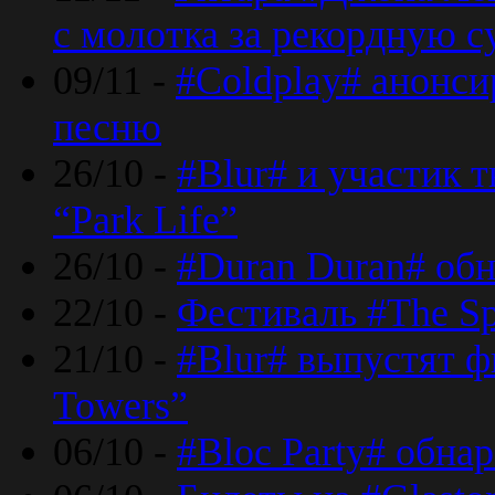
с молотка за рекордную 
09/11 -
#Coldplay# анонси
песню
26/10 -
#Blur# и участик т
“Park Life”
26/10 -
#Duran Duran# обн
22/10 -
Фестиваль #The Sp
21/10 -
#Blur# выпустят ф
Towers”
06/10 -
#Bloc Party# обна