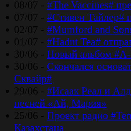
08/07 -
#The Vaccines# пр
07/07 -
#Стивен Тайлер# 
02/07 -
#Mumford and Sons
01/07 -
#Hadnt Tea# отпра
30/06 -
Новый альбом #A-
30/06 -
Скончался основа
Сквайр#
29/06 -
#Исаак Реал и Алд
песней «Ай, Мария»
25/06 -
Проект радио #Te
Казахстана