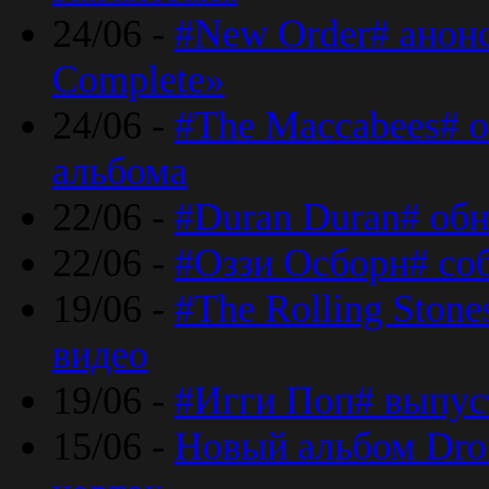
24/06 -
#New Order# анон
Complete»
24/06 -
#The Maccabees# о
альбома
22/06 -
#Duran Duran# обн
22/06 -
#Оззи Осборн# со
19/06 -
#The Rolling Ston
видео
19/06 -
#Игги Поп# выпус
15/06 -
Новый альбом Dron