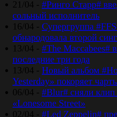
21/04 -
#Ринго Старр# вве
сольный исполнитель
16/04 -
Супергруппа #FFS#
обнародовала второй син
13/04 -
#The Maccabees# в
последние три года
13/04 -
Новый альбом #Но
Yesterday» покоряет чарт
06/04 -
#Blur# сняли клип
«Lonesome Street»
02/04 -
#Led Zeppelin# пр