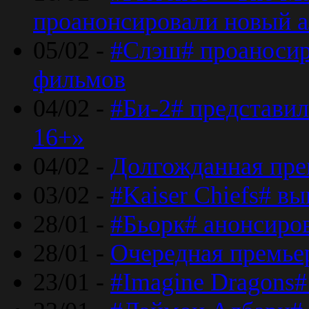
проанонсировали новый 
05/02 -
#Слэш# проаносир
фильмов
04/02 -
#Би-2# представил
16+»
04/02 -
Долгожданная прем
03/02 -
#Kaiser Chiefs# в
28/01 -
#Бьорк# анонсиров
28/01 -
Очередная премьер
23/01 -
#Imagine Dragons#