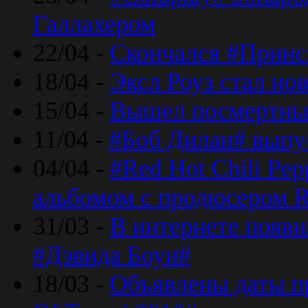
Галлахером
22/04 -
Скончался #Принс
18/04 -
Эксл Роуз стал н
15/04 -
Вышел посмертный
11/04 -
#Боб Дилан# выпу
04/04 -
#Red Hot Chili Pe
альбомом с продюсером R
31/03 -
В интернете появи
#Дэвида Боуи#
18/03 -
Объявлены даты пр