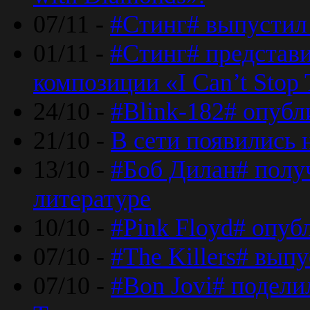
07/11 -
#Стинг# выпустил 
01/11 -
#Стинг# представ
композиции «I Can’t Stop 
24/10 -
#Blink-182# опубл
21/10 -
В сети появились 
13/10 -
#Боб Дилан# полу
литературе
10/10 -
#Pink Floyd# опуб
07/10 -
#The Killers# вып
07/10 -
#Bon Jovi# подели