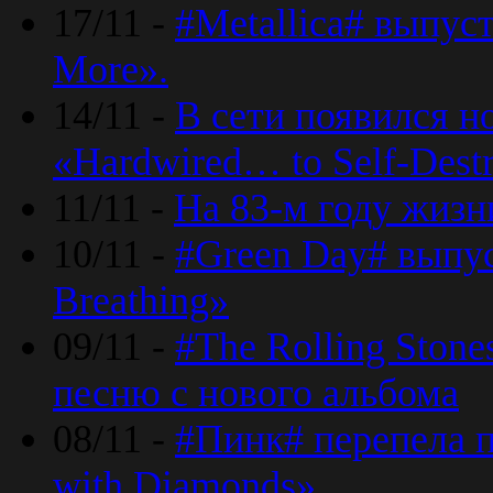
17/11 -
#Metallica# выпус
More».
14/11 -
В сети появился н
«Hardwired… to Self-Destr
11/11 -
На 83-м году жизн
10/11 -
#Green Day# выпус
Breathing»
09/11 -
#The Rolling Ston
песню с нового альбома
08/11 -
#Пинк# перепела п
with Diamonds».