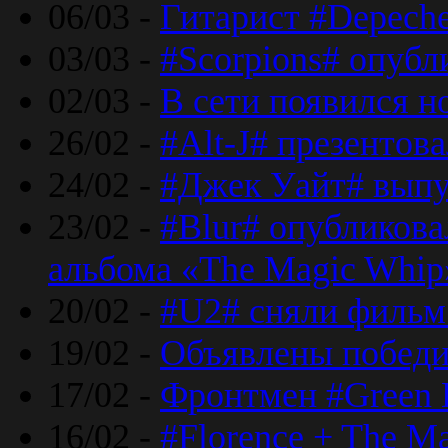
06/03 -
Гитарист #Depech
03/03 -
#Scorpions# опубл
02/03 -
В сети появился н
26/02 -
#Alt-J# презентова
24/02 -
#Джек Уайт# выпу
23/02 -
#Blur# опубликова
альбома «The Magic Whip
20/02 -
#U2# сняли фильм 
19/02 -
Объявлены побед
17/02 -
Фронтмен #Green 
16/02 -
#Florence + The M