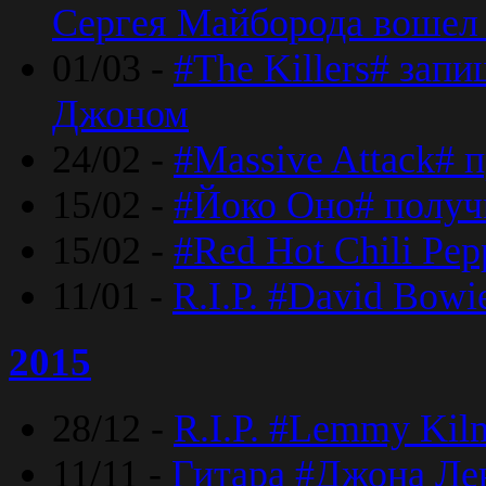
Сергея Майборода вошел 
01/03 -
#The Killers# зап
Джоном
24/02 -
#Massive Attack# 
15/02 -
#Йоко Оно# полу
15/02 -
#Red Hot Chili Pe
11/01 -
R.I.P. #David Bowi
2015
28/12 -
R.I.P. #Lemmy Kilm
11/11 -
Гитара #Джона Лен