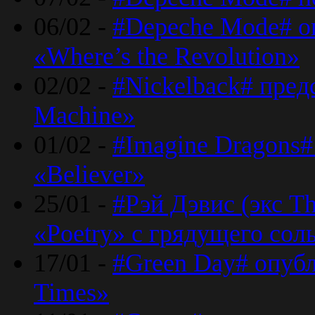
06/02 -
#Depeche Mode# о
«Where’s the Revolution»
02/02 -
#Nickelback# пред
Machine»
01/02 -
#Imagine Dragons#
«Believer»
25/01 -
#Рэй Дэвис (экс T
«Poetry» с грядущего сол
17/01 -
#Green Day# опубл
Times»