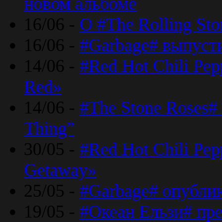
новом альбоме
16/06 -
О #The Rolling St
16/06 -
#Garbage# выпуст
14/06 -
#Red Hot Chili Pe
Red»
14/06 -
#The Stone Roses# 
Thing”
30/05 -
#Red Hot Chili Pe
Getaway»
25/05 -
#Garbage# опубли
19/05 -
#Океан Ельзи# пре