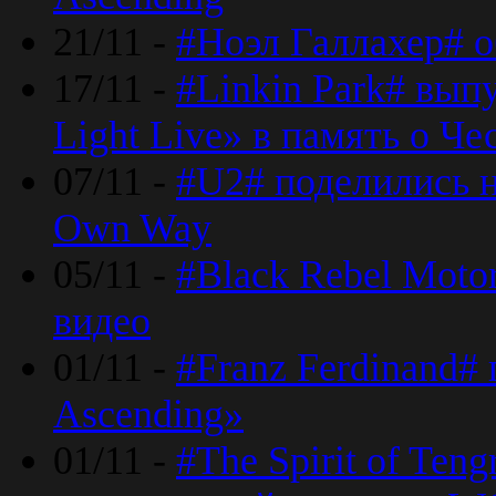
21/11 -
#Ноэл Галлахер# о
17/11 -
#Linkin Park# вып
Light Live» в память о Че
07/11 -
#U2# поделились н
Own Way
05/11 -
#Black Rebel Moto
видео
01/11 -
#Franz Ferdinand#
Ascending»
01/11 -
#The Spirit of Ten