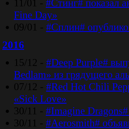
11/01 -
#Стинг# показал 
Fine Day»
09/01 -
#Сплин# опублико
2016
15/12 -
#Deep Purple# вып
Bedlam» из грядущего ал
07/12 -
#Red Hot Chili Pep
«Sick Love»
30/11 -
#Imagine Dragons#
30/11 -
#Aerosmith# объяв