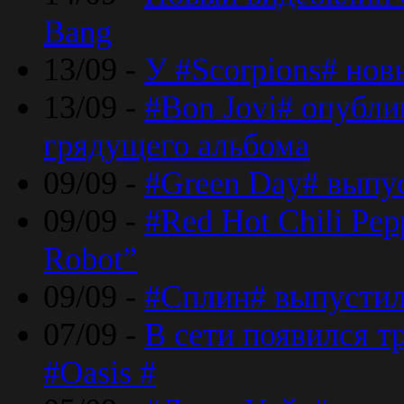
Bang
13/09 -
У #Scorpions# но
13/09 -
#Bon Jovi# опубли
грядущего альбома
09/09 -
#Green Day# выпус
09/09 -
#Red Hot Chili Pe
Robot”
09/09 -
#Сплин# выпустил
07/09 -
В сети появился т
#Oasis #