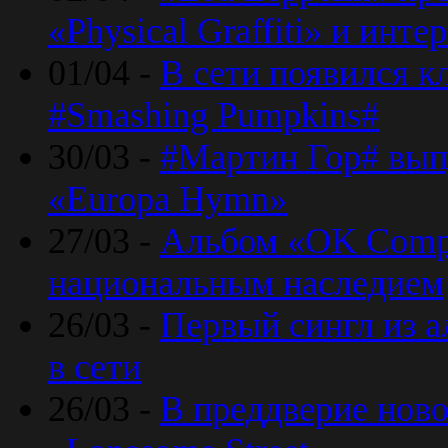
«Physical Graffiti» и инт
01/04 -
В сети появился к
#Smashing Pumpkins#
30/03 -
#Мартин Гор# вып
«Europa Hymn»
27/03 -
Альбом «OK Compu
национальным наследием
26/03 -
Первый сингл из а
в сети
26/03 -
В преддверие ново