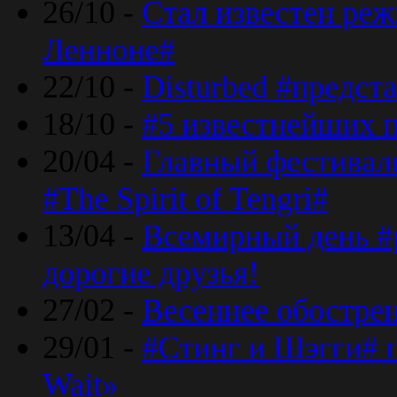
26/10 -
Стал известен реж
Ленноне#
22/10 -
Disturbed #предст
18/10 -
#5 известнейших п
20/04 -
Главный фестивал
#The Spirit of Tengri#
13/04 -
Всемирный день #р
дорогие друзья!
27/02 -
Весеннее обострен
29/01 -
#Стинг и Шэгги# 
Wait»