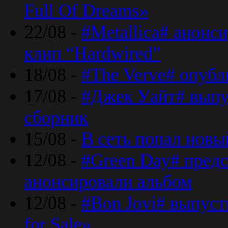
Full Of Dreams»
22/08 -
#Metallica# анонс
клип “Hardwired”
18/08 -
#The Verve# опубл
17/08 -
#Джек Уайт# выпу
сборник
15/08 -
В сеть попал новый
12/08 -
#Green Day# предс
анонсировали альбом
12/08 -
#Bon Jovi# выпуст
for Sale»