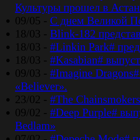
Культуры прошел в Астан
09/05 -
С днем Великой П
18/03 -
Blink-182 предста
18/03 -
#Linkin Park# пре
18/03 -
#Kasabian# выпуст
09/03 -
#Imagine Dragons#
«Believer».
23/02 -
#The Chainsmokers
09/02 -
#Deep Purple# вып
Bedlam»
07/02 -
#Depeche Mode# п