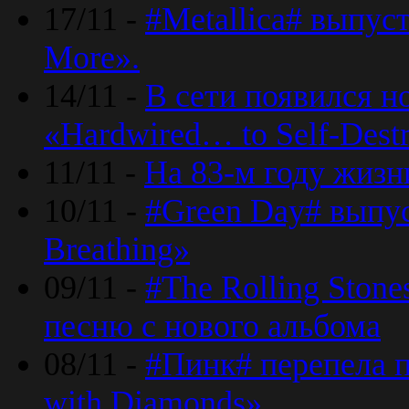
17/11 -
#Metallica# выпус
More».
14/11 -
В сети появился н
«Hardwired… to Self-Destr
11/11 -
На 83-м году жизн
10/11 -
#Green Day# выпус
Breathing»
09/11 -
#The Rolling Ston
песню с нового альбома
08/11 -
#Пинк# перепела п
with Diamonds».