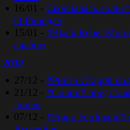
16/01 -
Скончалась солист
O’Риордан
15/01 -
#Black Rebel Moto
альбом
2017
27/12 -
#Ринго Старр# по
21/12 -
#Сплин# представ
дома»
07/12 -
#Franz Ferdinand#
Ascending