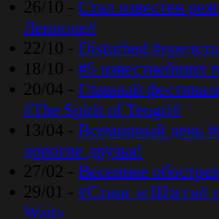
26/10 -
Стал известен реж
Ленноне#
22/10 -
Disturbed #предст
18/10 -
#5 известнейших п
20/04 -
Главный фестивал
#The Spirit of Tengri#
13/04 -
Всемирный день #р
дорогие друзья!
27/02 -
Весеннее обострен
29/01 -
#Стинг и Шэгги# 
Wait»