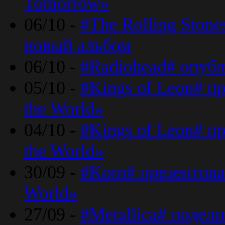
Tomorrow»
06/10 -
#The Rolling Ston
новый альбом
06/10 -
#Radiohead# опуб
05/10 -
#Kings of Leon# п
the World»
04/10 -
#Kings of Leon# п
the World»
30/09 -
#Korn# презентова
World»
27/09 -
#Metallica# подел