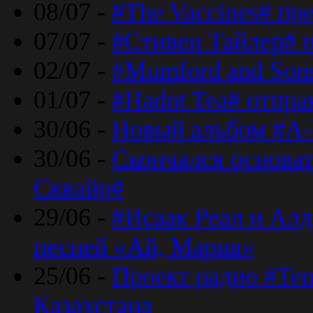
08/07 -
#The Vaccines# пр
07/07 -
#Стивен Тайлер# 
02/07 -
#Mumford and Sons
01/07 -
#Hadnt Tea# отпра
30/06 -
Новый альбом #A-
30/06 -
Скончался основа
Сквайр#
29/06 -
#Исаак Реал и Алд
песней «Ай, Мария»
25/06 -
Проект радио #Te
Казахстана