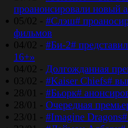
проанонсировали новый 
05/02 -
#Слэш# проаносир
фильмов
04/02 -
#Би-2# представил
16+»
04/02 -
Долгожданная прем
03/02 -
#Kaiser Chiefs# в
28/01 -
#Бьорк# анонсиров
28/01 -
Очередная премьер
23/01 -
#Imagine Dragons#