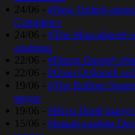
24/06 -
#New Order# анон
Complete»
24/06 -
#The Maccabees# о
альбома
22/06 -
#Duran Duran# обн
22/06 -
#Оззи Осборн# со
19/06 -
#The Rolling Ston
видео
19/06 -
#Игги Поп# выпус
15/06 -
Новый альбом Dron