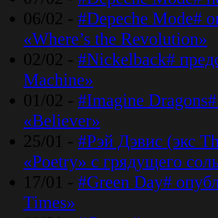
06/02 -
#Depeche Mode# о
«Where’s the Revolution»
02/02 -
#Nickelback# пред
Machine»
01/02 -
#Imagine Dragons#
«Believer»
25/01 -
#Рэй Дэвис (экс T
«Poetry» с грядущего сол
17/01 -
#Green Day# опубл
Times»