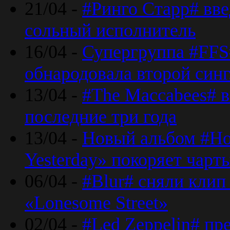
21/04 -
#Ринго Старр# вве
сольный исполнитель
16/04 -
Супергруппа #FFS#
обнародовала второй син
13/04 -
#The Maccabees# в
последние три года
13/04 -
Новый альбом #Но
Yesterday» покоряет чарт
06/04 -
#Blur# сняли клип
«Lonesome Street»
02/04 -
#Led Zeppelin# пр