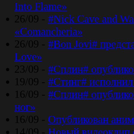
Into Flame»
26/09 -
#Nick Cave and Wa
«Comancheria»
26/09 -
#Bon Jovi# предста
Love»
23/09 -
#Сплин# опублико
19/09 -
#Стинг# исполнил
16/09 -
#Сплин# опубликов
ног»
16/09 -
Опубликован аним
14/09 -
Новый видеоклип 