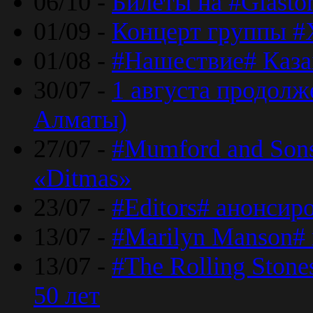
06/10 -
Билеты на #Glasto
01/09 -
Концерт группы #
01/08 -
#Нашествие# Каза
30/07 -
1 августа продолж
Алматы)
27/07 -
#Mumford and Sons
«Ditmas»
23/07 -
#Editors# анонсир
13/07 -
#Marilyn Manson#
13/07 -
#The Rolling Ston
50 лет