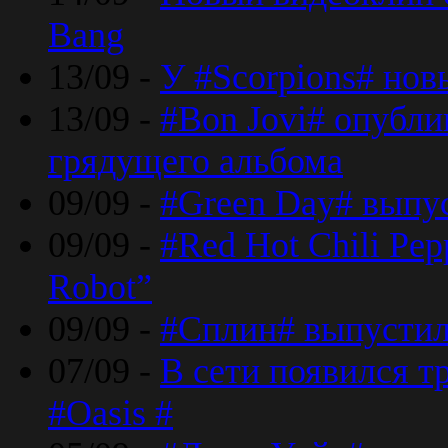
Bang
13/09 -
У #Scorpions# но
13/09 -
#Bon Jovi# опубли
грядущего альбома
09/09 -
#Green Day# выпус
09/09 -
#Red Hot Chili Pe
Robot”
09/09 -
#Сплин# выпустил
07/09 -
В сети появился т
#Oasis #