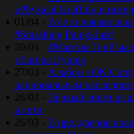
«Physical Graffiti» и инт
01/04 -
В сети появился к
#Smashing Pumpkins#
30/03 -
#Мартин Гор# вып
«Europa Hymn»
27/03 -
Альбом «OK Compu
национальным наследием
26/03 -
Первый сингл из а
в сети
26/03 -
В преддверие ново