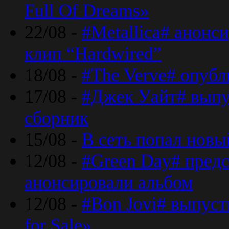
Full Of Dreams»
22/08 -
#Metallica# анонс
клип “Hardwired”
18/08 -
#The Verve# опубл
17/08 -
#Джек Уайт# выпу
сборник
15/08 -
В сеть попал новый
12/08 -
#Green Day# предс
анонсировали альбом
12/08 -
#Bon Jovi# выпуст
for Sale»