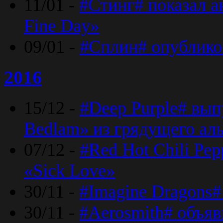
11/01 -
#Стинг# показал 
Fine Day»
09/01 -
#Сплин# опублико
2016
15/12 -
#Deep Purple# вып
Bedlam» из грядущего ал
07/12 -
#Red Hot Chili Pep
«Sick Love»
30/11 -
#Imagine Dragons#
30/11 -
#Aerosmith# объяв