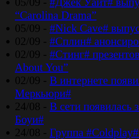
05/09 -
#Джек Уайт# выпу
“Carolina Drama”
05/09 -
#Nick Cave# выпус
02/09 -
#Сплин# анонсиро
02/09 -
#Стинг# презентова
About You”
02/09 -
В интернете появ
Меркьюри#
24/08 -
В сети появилась 
Боуи#
24/08 -
Группа #Coldplay#