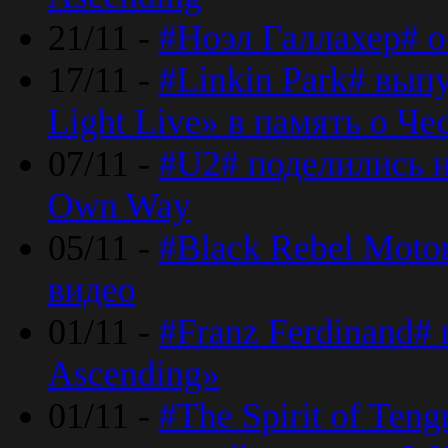
21/11 -
#Ноэл Галлахер# о
17/11 -
#Linkin Park# вып
Light Live» в память о Че
07/11 -
#U2# поделились н
Own Way
05/11 -
#Black Rebel Moto
видео
01/11 -
#Franz Ferdinand#
Ascending»
01/11 -
#The Spirit of Ten