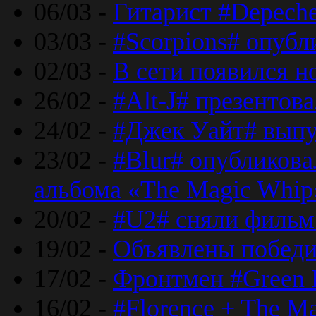
06/03 -
Гитарист #Depech
03/03 -
#Scorpions# опубл
02/03 -
В сети появился н
26/02 -
#Alt-J# презентова
24/02 -
#Джек Уайт# выпу
23/02 -
#Blur# опубликова
альбома «The Magic Whip
20/02 -
#U2# сняли фильм 
19/02 -
Объявлены побед
17/02 -
Фронтмен #Green 
16/02 -
#Florence + The M