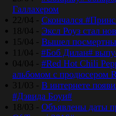
Галлахером
22/04 -
Скончался #Принс
18/04 -
Эксл Роуз стал н
15/04 -
Вышел посмертный
11/04 -
#Боб Дилан# выпу
04/04 -
#Red Hot Chili Pe
альбомом с продюсером R
31/03 -
В интернете появи
#Дэвида Боуи#
18/03 -
Объявлены даты пр