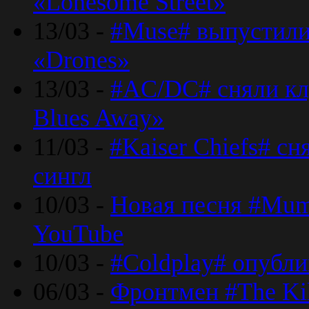
«Lonesome Street»
13/03 -
#Muse# выпустили
«Drones»
13/03 -
#AC/DC# сняли клу
Blues Away»
11/03 -
#Kaiser Chiefs# с
сингл
10/03 -
Новая песня #Mumf
YouTube
10/03 -
#Coldplay# опубли
06/03 -
Фронтмен #The Kil