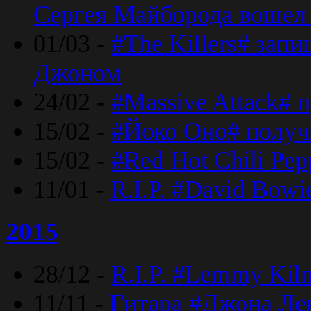
Сергея Майборода вошел 
01/03 -
#The Killers# зап
Джоном
24/02 -
#Massive Attack# 
15/02 -
#Йоко Оно# полу
15/02 -
#Red Hot Chili Pe
11/01 -
R.I.P. #David Bowi
2015
28/12 -
R.I.P. #Lemmy Kilm
11/11 -
Гитара #Джона Лен