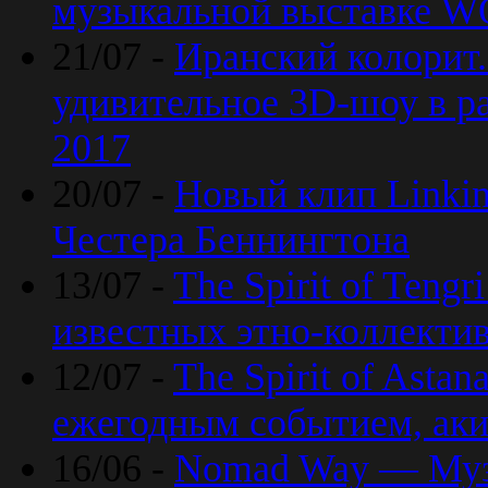
музыкальной выставке 
21/07 -
Иранский колорит
удивительное 3D-шоу в ра
2017
20/07 -
Новый клип Linkin
Честера Беннингтона
13/07 -
The Spirit of Teng
известных этно-коллекти
12/07 -
The Spirit of Asta
ежегодным событием, ак
16/06 -
Nomad Way — Муз