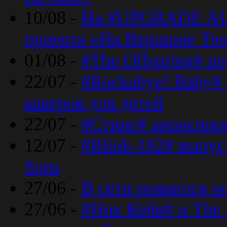
10/08 -
На #UPGRADE AU
проекта «На Вершине Те
01/08 -
#The Offspring# о
22/07 -
#Rockabye! Baby#
каверов для детей
22/07 -
#Стинг# анонсиро
12/07 -
#Blink-182# выпу
Sons
27/06 -
В сети появился н
27/06 -
#Ник Кейв# и The 