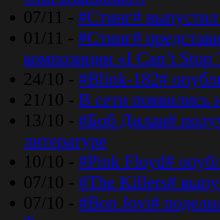
07/11 -
#Стинг# выпустил 
01/11 -
#Стинг# представ
композиции «I Can’t Stop 
24/10 -
#Blink-182# опубл
21/10 -
В сети появились 
13/10 -
#Боб Дилан# полу
литературе
10/10 -
#Pink Floyd# опуб
07/10 -
#The Killers# вып
07/10 -
#Bon Jovi# подели