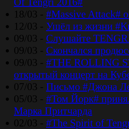
Of Tengri 2016#
18/03 -
#Massive Attack# 
12/03 -
Ушёл из жизни #К
09/03 -
Слушайте TENGRI
09/03 -
Скончался продюс
09/03 -
#THE ROLLING S
открытый концерт на Куб
07/03 -
Письмо #Джона Ле
05/03 -
#Том Йорк# принял
Марка Притчарда
02/03 -
#The Spirit of Ten