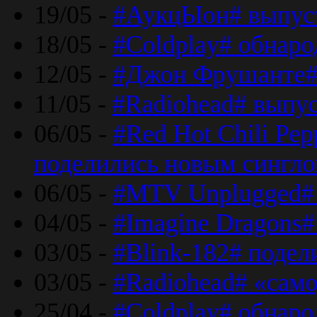
19/05 -
#АукцЫон# выпус
18/05 -
#Coldplay# обнар
12/05 -
#Джон Фрушанте#
11/05 -
#Radiohead# выпу
06/05 -
#Red Hot Chili Pe
поделились новым сингл
06/05 -
#MTV Unplugged# 
04/05 -
#Imagine Dragons#
03/05 -
#Blink-182# поде
03/05 -
#Radiohead# «само
25/04 -
#Coldplay# обнаро