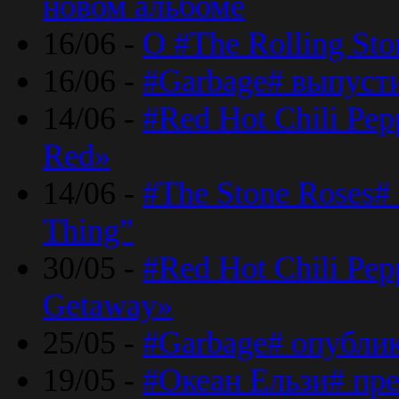
новом альбоме
16/06 -
О #The Rolling St
16/06 -
#Garbage# выпуст
14/06 -
#Red Hot Chili Pe
Red»
14/06 -
#The Stone Roses# 
Thing”
30/05 -
#Red Hot Chili Pe
Getaway»
25/05 -
#Garbage# опубли
19/05 -
#Океан Ельзи# пре