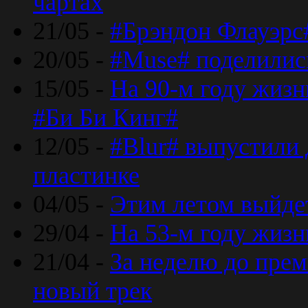
чартах
21/05 -
#Брэндон Флауэрс
20/05 -
#Muse# поделилис
15/05 -
На 90-м году жиз
#Би Би Кинг#
12/05 -
#Blur# выпустили
пластинке
04/05 -
Этим летом выйде
29/04 -
На 53-м году жиз
21/04 -
За неделю до прем
новый трек