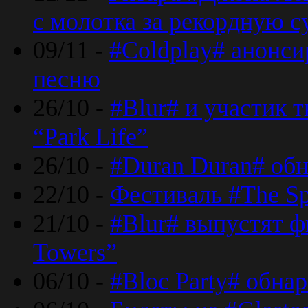
с молотка за рекордную 
09/11 -
#Coldplay# анонси
песню
26/10 -
#Blur# и участик т
“Park Life”
26/10 -
#Duran Duran# обн
22/10 -
Фестиваль #The Sp
21/10 -
#Blur# выпустят ф
Towers”
06/10 -
#Bloc Party# обна