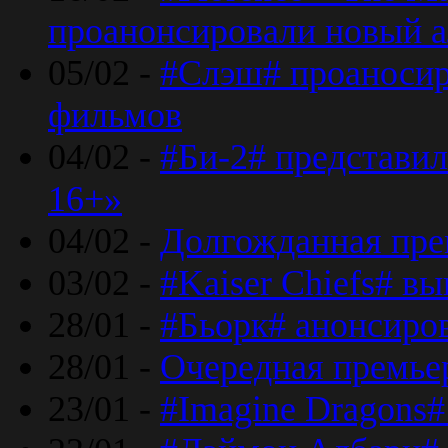
проанонсировали новый 
05/02 -
#Слэш# проаносир
фильмов
04/02 -
#Би-2# представил
16+»
04/02 -
Долгожданная прем
03/02 -
#Kaiser Chiefs# в
28/01 -
#Бьорк# анонсиров
28/01 -
Очередная премьер
23/01 -
#Imagine Dragons#