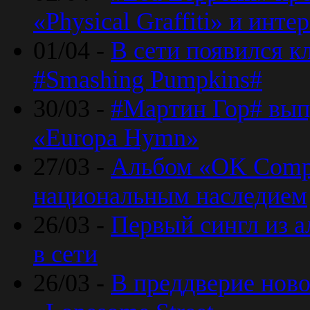
«Physical Graffiti» и инт
01/04 -
В сети появился к
#Smashing Pumpkins#
30/03 -
#Мартин Гор# вып
«Europa Hymn»
27/03 -
Альбом «OK Compu
национальным наследием
26/03 -
Первый сингл из а
в сети
26/03 -
В преддверие ново