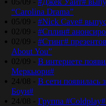
05/09 -
#Джек Уайт# выпу
“Carolina Drama”
05/09 -
#Nick Cave# выпус
02/09 -
#Сплин# анонсиро
02/09 -
#Стинг# презентова
About You”
02/09 -
В интернете появ
Меркьюри#
24/08 -
В сети появилась 
Боуи#
24/08 -
Группа #Coldplay#