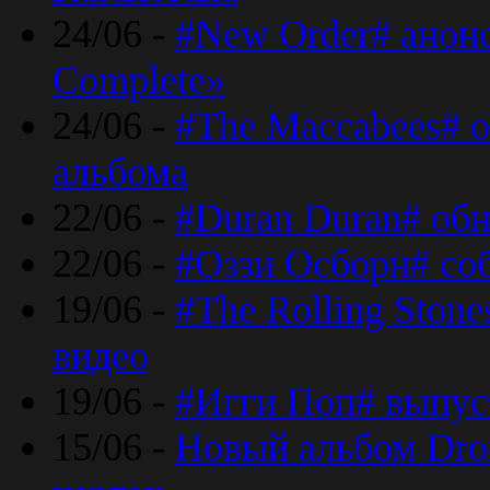
24/06 -
#New Order# анон
Complete»
24/06 -
#The Maccabees# о
альбома
22/06 -
#Duran Duran# обн
22/06 -
#Оззи Осборн# со
19/06 -
#The Rolling Ston
видео
19/06 -
#Игги Поп# выпус
15/06 -
Новый альбом Dron