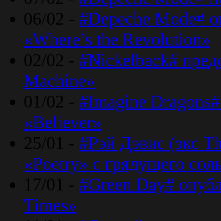
06/02 -
#Depeche Mode# о
«Where’s the Revolution»
02/02 -
#Nickelback# пред
Machine»
01/02 -
#Imagine Dragons#
«Believer»
25/01 -
#Рэй Дэвис (экс T
«Poetry» с грядущего сол
17/01 -
#Green Day# опубл
Times»