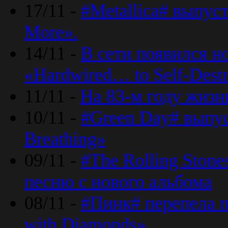
17/11 -
#Metallica# выпус
More».
14/11 -
В сети появился н
«Hardwired… to Self-Destr
11/11 -
На 83-м году жизн
10/11 -
#Green Day# выпус
Breathing»
09/11 -
#The Rolling Ston
песню с нового альбома
08/11 -
#Пинк# перепела п
with Diamonds».