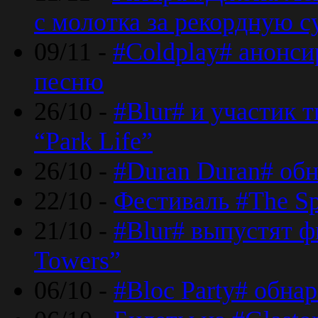
с молотка за рекордную 
09/11 -
#Coldplay# анонси
песню
26/10 -
#Blur# и участик т
“Park Life”
26/10 -
#Duran Duran# обн
22/10 -
Фестиваль #The Sp
21/10 -
#Blur# выпустят ф
Towers”
06/10 -
#Bloc Party# обна