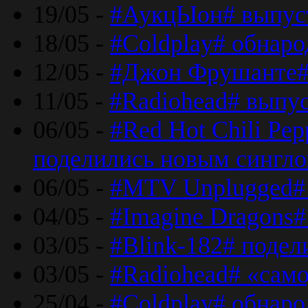
19/05 -
#АукцЫон# выпус
18/05 -
#Coldplay# обнар
12/05 -
#Джон Фрушанте#
11/05 -
#Radiohead# выпу
06/05 -
#Red Hot Chili Pe
поделились новым сингл
06/05 -
#MTV Unplugged# 
04/05 -
#Imagine Dragons#
03/05 -
#Blink-182# поде
03/05 -
#Radiohead# «само
25/04 -
#Coldplay# обнаро