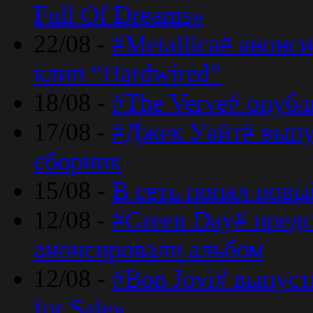
Full Of Dreams»
22/08 -
#Metallica# анонс
клип “Hardwired”
18/08 -
#The Verve# опубл
17/08 -
#Джек Уайт# выпу
сборник
15/08 -
В сеть попал новый
12/08 -
#Green Day# предс
анонсировали альбом
12/08 -
#Bon Jovi# выпуст
for Sale»