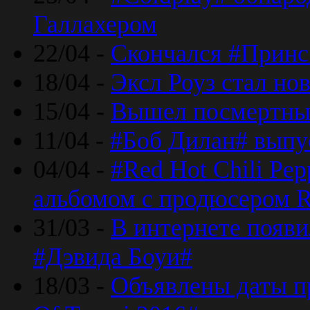
Галлахером
22/04 -
Скончался #Принс
18/04 -
Эксл Роуз стал н
15/04 -
Вышел посмертный
11/04 -
#Боб Дилан# выпу
04/04 -
#Red Hot Chili Pe
альбомом с продюсером R
31/03 -
В интернете появи
#Дэвида Боуи#
18/03 -
Объявлены даты пр