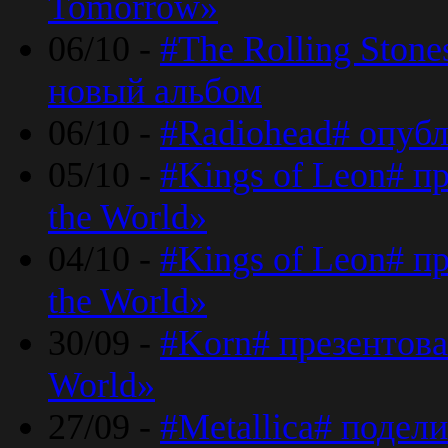
Tomorrow»
06/10 -
#The Rolling Ston
новый альбом
06/10 -
#Radiohead# опуб
05/10 -
#Kings of Leon# п
the World»
04/10 -
#Kings of Leon# п
the World»
30/09 -
#Korn# презентова
World»
27/09 -
#Metallica# подел