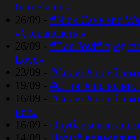
Into Flame»
26/09 -
#Nick Cave and Wa
«Comancheria»
26/09 -
#Bon Jovi# предста
Love»
23/09 -
#Сплин# опублико
19/09 -
#Стинг# исполнил
16/09 -
#Сплин# опубликов
ног»
16/09 -
Опубликован аним
14/09 -
Новый видеоклип 