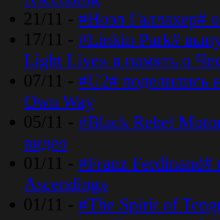
21/11 -
#Ноэл Галлахер# о
17/11 -
#Linkin Park# вып
Light Live» в память о Че
07/11 -
#U2# поделились н
Own Way
05/11 -
#Black Rebel Moto
видео
01/11 -
#Franz Ferdinand#
Ascending»
01/11 -
#The Spirit of Ten