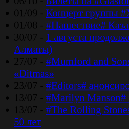
06/10 -
Билеты на #Glasto
01/09 -
Концерт группы #
01/08 -
#Нашествие# Каза
30/07 -
1 августа продолж
Алматы)
27/07 -
#Mumford and Sons
«Ditmas»
23/07 -
#Editors# анонсир
13/07 -
#Marilyn Manson#
13/07 -
#The Rolling Ston
50 лет