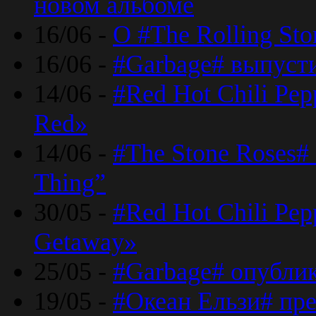
новом альбоме
16/06 -
О #The Rolling St
16/06 -
#Garbage# выпуст
14/06 -
#Red Hot Chili Pe
Red»
14/06 -
#The Stone Roses# 
Thing”
30/05 -
#Red Hot Chili Pe
Getaway»
25/05 -
#Garbage# опубли
19/05 -
#Океан Ельзи# пре