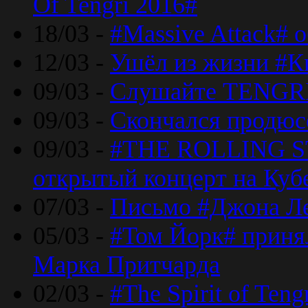
Of Tengri 2016#
18/03 -
#Massive Attack# 
12/03 -
Ушёл из жизни #К
09/03 -
Слушайте TENGRI
09/03 -
Скончался продюс
09/03 -
#THE ROLLING S
открытый концерт на Куб
07/03 -
Письмо #Джона Ле
05/03 -
#Том Йорк# принял
Марка Притчарда
02/03 -
#The Spirit of Ten