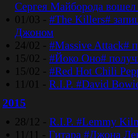
Сергея Майборода вошел 
01/03 -
#The Killers# зап
Джоном
24/02 -
#Massive Attack# 
15/02 -
#Йоко Оно# полу
15/02 -
#Red Hot Chili Pe
11/01 -
R.I.P. #David Bowi
2015
28/12 -
R.I.P. #Lemmy Kilm
11/11 -
Гитара #Джона Лен