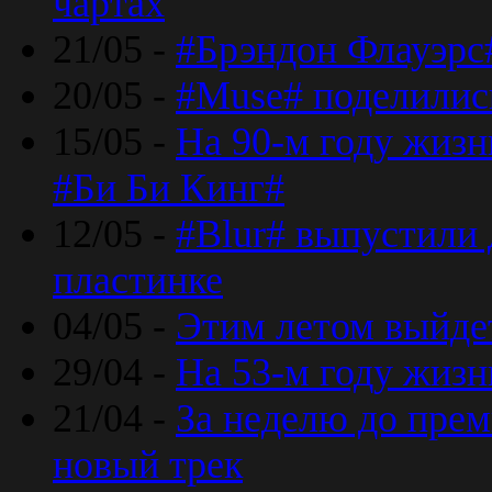
чартах
21/05 -
#Брэндон Флауэрс
20/05 -
#Muse# поделилис
15/05 -
На 90-м году жиз
#Би Би Кинг#
12/05 -
#Blur# выпустили
пластинке
04/05 -
Этим летом выйде
29/04 -
На 53-м году жиз
21/04 -
За неделю до прем
новый трек