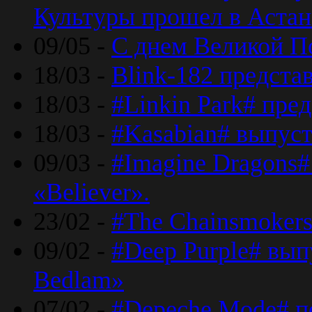
Культуры прошел в Астан
09/05 -
С днем Великой П
18/03 -
Blink-182 предста
18/03 -
#Linkin Park# пре
18/03 -
#Kasabian# выпуст
09/03 -
#Imagine Dragons#
«Believer».
23/02 -
#The Chainsmokers
09/02 -
#Deep Purple# вып
Bedlam»
07/02 -
#Depeche Mode# п