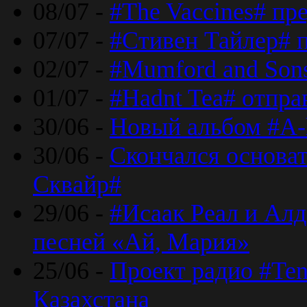
08/07 -
#The Vaccines# пр
07/07 -
#Стивен Тайлер# 
02/07 -
#Mumford and Sons
01/07 -
#Hadnt Tea# отпра
30/06 -
Новый альбом #A-
30/06 -
Скончался основа
Сквайр#
29/06 -
#Исаак Реал и Алд
песней «Ай, Мария»
25/06 -
Проект радио #Te
Казахстана