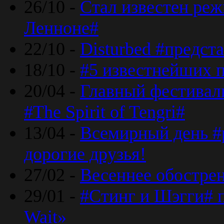
26/10 -
Стал известен реж
Ленноне#
22/10 -
Disturbed #предст
18/10 -
#5 известнейших п
20/04 -
Главный фестивал
#The Spirit of Tengri#
13/04 -
Всемирный день #р
дорогие друзья!
27/02 -
Весеннее обострен
29/01 -
#Стинг и Шэгги# 
Wait»