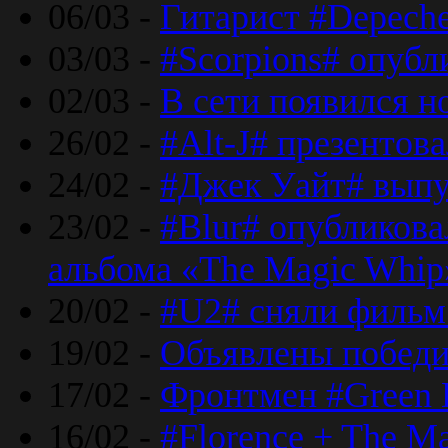
06/03 -
Гитарист #Depech
03/03 -
#Scorpions# опубл
02/03 -
В сети появился н
26/02 -
#Alt-J# презентова
24/02 -
#Джек Уайт# выпу
23/02 -
#Blur# опубликова
альбома «The Magic Whip
20/02 -
#U2# сняли фильм 
19/02 -
Объявлены побед
17/02 -
Фронтмен #Green 
16/02 -
#Florence + The M