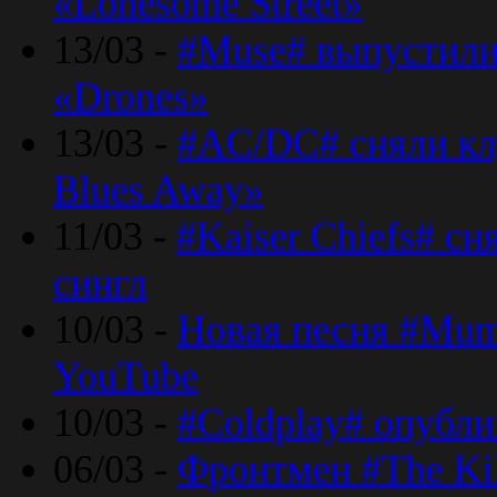
«Lonesome Street»
13/03 -
#Muse# выпустили
«Drones»
13/03 -
#AC/DC# сняли клу
Blues Away»
11/03 -
#Kaiser Chiefs# с
сингл
10/03 -
Новая песня #Mumf
YouTube
10/03 -
#Coldplay# опубли
06/03 -
Фронтмен #The Kil