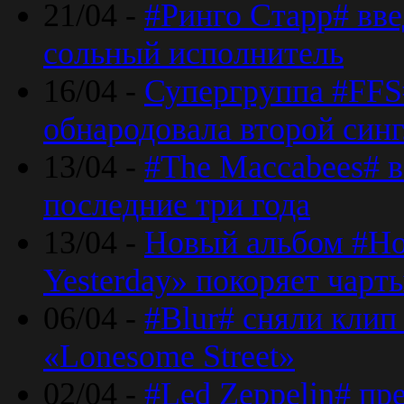
21/04 -
#Ринго Старр# вве
сольный исполнитель
16/04 -
Супергруппа #FFS#
обнародовала второй син
13/04 -
#The Maccabees# в
последние три года
13/04 -
Новый альбом #Но
Yesterday» покоряет чарт
06/04 -
#Blur# сняли клип
«Lonesome Street»
02/04 -
#Led Zeppelin# пр