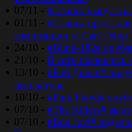
07/11 -
#Стинг# выпустил 
01/11 -
#Стинг# представ
композиции «I Can’t Stop 
24/10 -
#Blink-182# опубл
21/10 -
В сети появились 
13/10 -
#Боб Дилан# полу
литературе
10/10 -
#Pink Floyd# опуб
07/10 -
#The Killers# вып
07/10 -
#Bon Jovi# подели