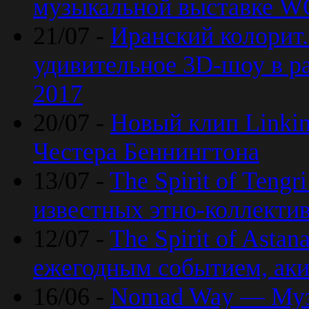
музыкальной выставке 
21/07 -
Иранский колорит
удивительное 3D-шоу в ра
2017
20/07 -
Новый клип Linkin
Честера Беннингтона
13/07 -
The Spirit of Teng
известных этно-коллекти
12/07 -
The Spirit of Asta
ежегодным событием, ак
16/06 -
Nomad Way — Муз