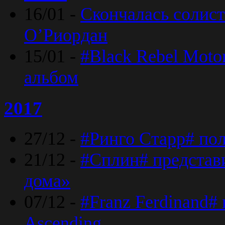
16/01 -
Скончалась солист
O’Риордан
15/01 -
#Black Rebel Moto
альбом
2017
27/12 -
#Ринго Старр# по
21/12 -
#Сплин# представ
дома»
07/12 -
#Franz Ferdinand#
Ascending