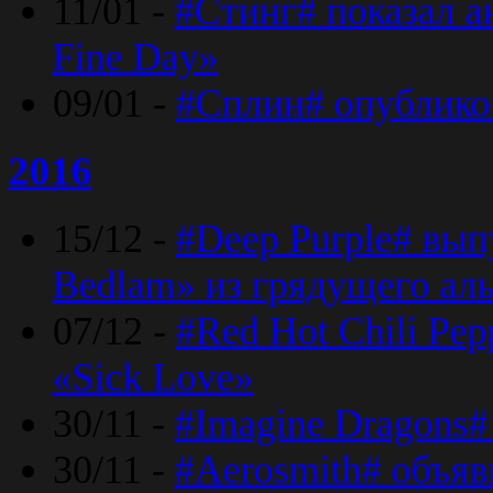
11/01 -
#Стинг# показал 
Fine Day»
09/01 -
#Сплин# опублико
2016
15/12 -
#Deep Purple# вып
Bedlam» из грядущего ал
07/12 -
#Red Hot Chili Pep
«Sick Love»
30/11 -
#Imagine Dragons#
30/11 -
#Aerosmith# объяв