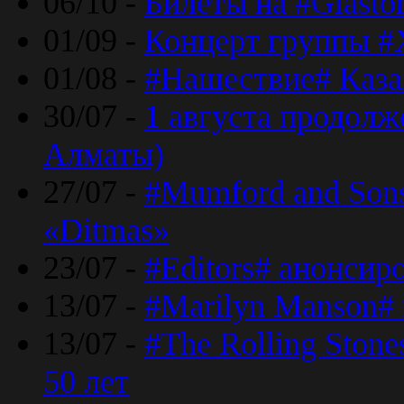
06/10 -
Билеты на #Glasto
01/09 -
Концерт группы #
01/08 -
#Нашествие# Каза
30/07 -
1 августа продолж
Алматы)
27/07 -
#Mumford and Sons
«Ditmas»
23/07 -
#Editors# анонсир
13/07 -
#Marilyn Manson#
13/07 -
#The Rolling Ston
50 лет