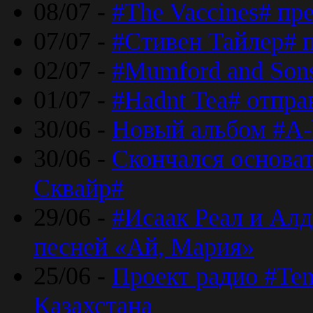
08/07 -
#The Vaccines# пр
07/07 -
#Стивен Тайлер# 
02/07 -
#Mumford and Sons
01/07 -
#Hadnt Tea# отпра
30/06 -
Новый альбом #A-
30/06 -
Скончался основа
Сквайр#
29/06 -
#Исаак Реал и Алд
песней «Ай, Мария»
25/06 -
Проект радио #Te
Казахстана