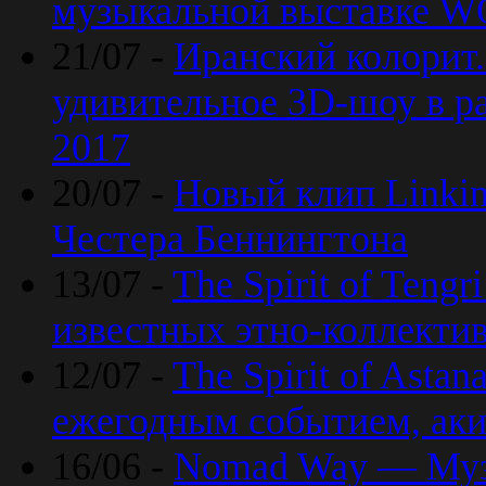
музыкальной выставке 
21/07 -
Иранский колорит
удивительное 3D-шоу в ра
2017
20/07 -
Новый клип Linkin
Честера Беннингтона
13/07 -
The Spirit of Teng
известных этно-коллекти
12/07 -
The Spirit of Asta
ежегодным событием, ак
16/06 -
Nomad Way — Муз