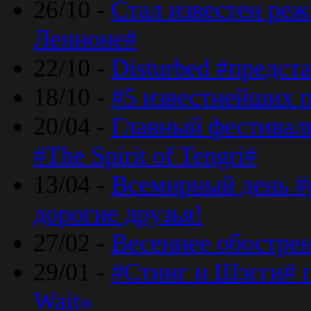
26/10 -
Стал известен реж
Ленноне#
22/10 -
Disturbed #предст
18/10 -
#5 известнейших п
20/04 -
Главный фестивал
#The Spirit of Tengri#
13/04 -
Всемирный день #р
дорогие друзья!
27/02 -
Весеннее обострен
29/01 -
#Стинг и Шэгги# 
Wait»