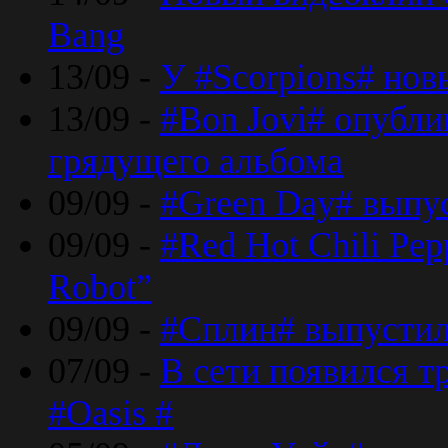
Bang
13/09 -
У #Scorpions# но
13/09 -
#Bon Jovi# опубли
грядущего альбома
09/09 -
#Green Day# выпус
09/09 -
#Red Hot Chili Pe
Robot”
09/09 -
#Сплин# выпустил
07/09 -
В сети появился т
#Oasis #