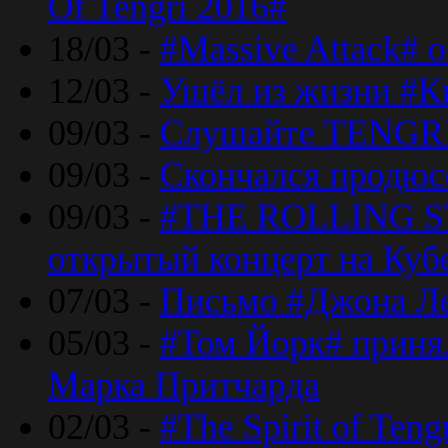
Of Tengri 2016#
18/03 -
#Massive Attack# 
12/03 -
Ушёл из жизни #К
09/03 -
Слушайте TENGRI
09/03 -
Скончался продюс
09/03 -
#THE ROLLING S
открытый концерт на Куб
07/03 -
Письмо #Джона Ле
05/03 -
#Том Йорк# принял
Марка Притчарда
02/03 -
#The Spirit of Ten