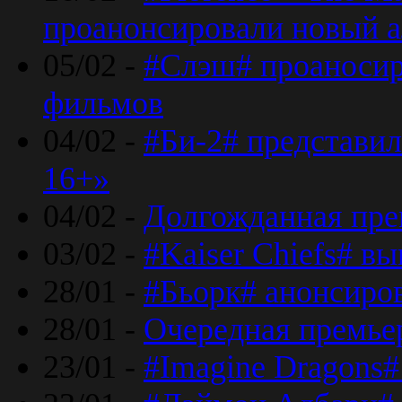
проанонсировали новый 
05/02 -
#Слэш# проаносир
фильмов
04/02 -
#Би-2# представил
16+»
04/02 -
Долгожданная прем
03/02 -
#Kaiser Chiefs# в
28/01 -
#Бьорк# анонсиров
28/01 -
Очередная премьер
23/01 -
#Imagine Dragons#