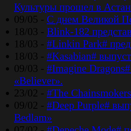
Культуры прошел в Астан
09/05 -
С днем Великой П
18/03 -
Blink-182 предста
18/03 -
#Linkin Park# пре
18/03 -
#Kasabian# выпуст
09/03 -
#Imagine Dragons#
«Believer».
23/02 -
#The Chainsmokers
09/02 -
#Deep Purple# вып
Bedlam»
07/02 -
#Depeche Mode# п