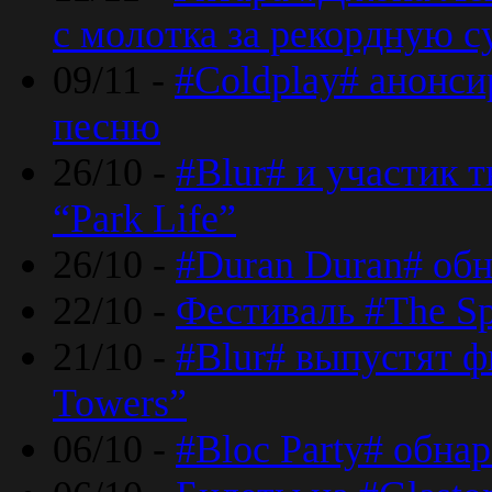
с молотка за рекордную 
09/11 -
#Coldplay# анонси
песню
26/10 -
#Blur# и участик т
“Park Life”
26/10 -
#Duran Duran# обн
22/10 -
Фестиваль #The Sp
21/10 -
#Blur# выпустят ф
Towers”
06/10 -
#Bloc Party# обна