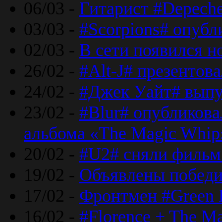
06/03 -
Гитарист #Depech
03/03 -
#Scorpions# опубл
02/03 -
В сети появился н
26/02 -
#Alt-J# презентова
24/02 -
#Джек Уайт# выпу
23/02 -
#Blur# опубликова
альбома «The Magic Whip
20/02 -
#U2# сняли фильм 
19/02 -
Объявлены побед
17/02 -
Фронтмен #Green 
16/02 -
#Florence + The M