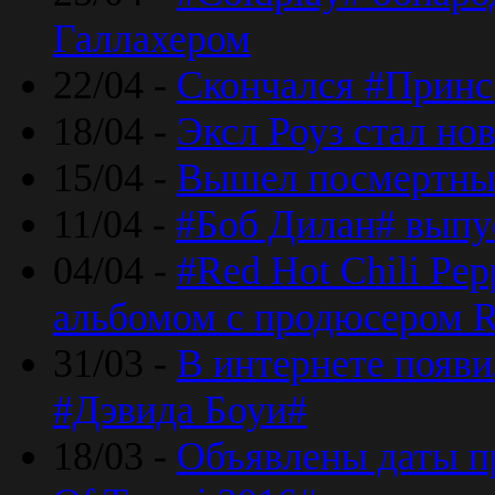
Галлахером
22/04 -
Скончался #Принс
18/04 -
Эксл Роуз стал н
15/04 -
Вышел посмертный
11/04 -
#Боб Дилан# выпу
04/04 -
#Red Hot Chili Pe
альбомом с продюсером R
31/03 -
В интернете появи
#Дэвида Боуи#
18/03 -
Объявлены даты пр