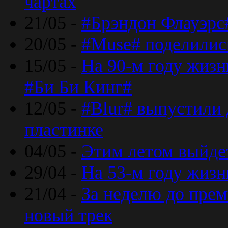
чартах
21/05 -
#Брэндон Флауэрс
20/05 -
#Muse# поделилис
15/05 -
На 90-м году жиз
#Би Би Кинг#
12/05 -
#Blur# выпустили
пластинке
04/05 -
Этим летом выйде
29/04 -
На 53-м году жиз
21/04 -
За неделю до прем
новый трек