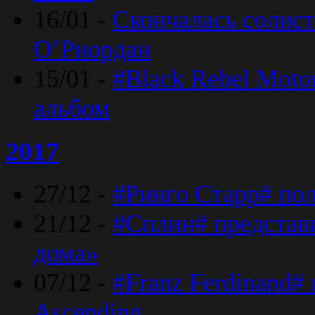
16/01 -
Скончалась солист
O’Риордан
15/01 -
#Black Rebel Moto
альбом
2017
27/12 -
#Ринго Старр# по
21/12 -
#Сплин# представ
дома»
07/12 -
#Franz Ferdinand#
Ascending