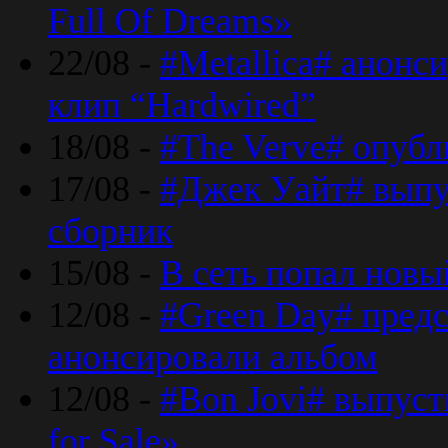
Full Of Dreams»
22/08 -
#Metallica# анонс
клип “Hardwired”
18/08 -
#The Verve# опубл
17/08 -
#Джек Уайт# выпу
сборник
15/08 -
В сеть попал новый
12/08 -
#Green Day# предс
анонсировали альбом
12/08 -
#Bon Jovi# выпуст
for Sale»