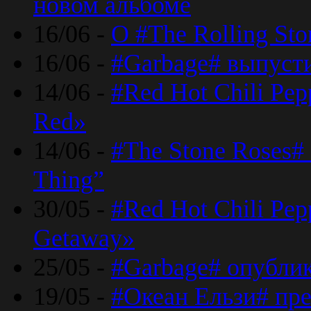
новом альбоме
16/06 -
О #The Rolling St
16/06 -
#Garbage# выпуст
14/06 -
#Red Hot Chili Pe
Red»
14/06 -
#The Stone Roses# 
Thing”
30/05 -
#Red Hot Chili Pe
Getaway»
25/05 -
#Garbage# опубли
19/05 -
#Океан Ельзи# пре