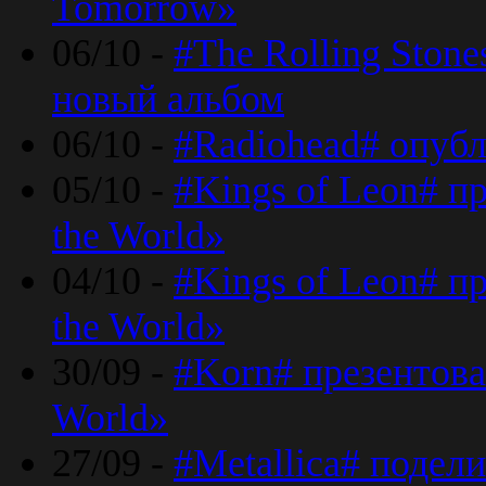
Tomorrow»
06/10 -
#The Rolling Ston
новый альбом
06/10 -
#Radiohead# опуб
05/10 -
#Kings of Leon# п
the World»
04/10 -
#Kings of Leon# п
the World»
30/09 -
#Korn# презентова
World»
27/09 -
#Metallica# подел