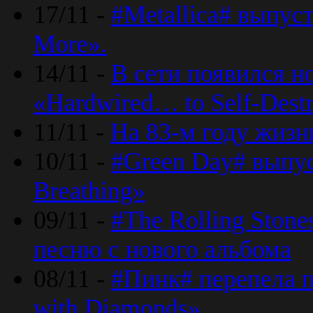
17/11 -
#Metallica# выпус
More».
14/11 -
В сети появился н
«Hardwired… to Self-Destr
11/11 -
На 83-м году жизн
10/11 -
#Green Day# выпус
Breathing»
09/11 -
#The Rolling Ston
песню с нового альбома
08/11 -
#Пинк# перепела п
with Diamonds».