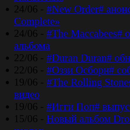
24/06 -
#New Order# анон
Complete»
24/06 -
#The Maccabees# о
альбома
22/06 -
#Duran Duran# обн
22/06 -
#Оззи Осборн# со
19/06 -
#The Rolling Ston
видео
19/06 -
#Игги Поп# выпус
15/06 -
Новый альбом Dron