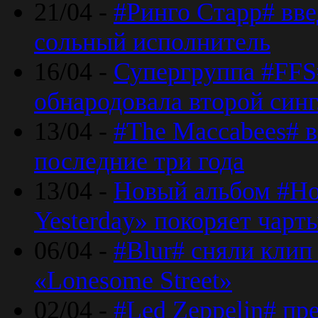
21/04 -
#Ринго Старр# вве
сольный исполнитель
16/04 -
Супергруппа #FFS#
обнародовала второй син
13/04 -
#The Maccabees# в
последние три года
13/04 -
Новый альбом #Но
Yesterday» покоряет чарт
06/04 -
#Blur# сняли клип
«Lonesome Street»
02/04 -
#Led Zeppelin# пр