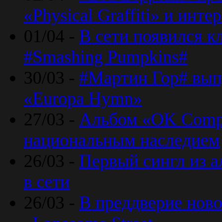
«Physical Graffiti» и инт
01/04 -
В сети появился к
#Smashing Pumpkins#
30/03 -
#Мартин Гор# вып
«Europa Hymn»
27/03 -
Альбом «OK Compu
национальным наследием
26/03 -
Первый сингл из а
в сети
26/03 -
В преддверие ново