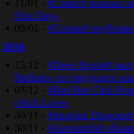
11/01 -
#Стинг# показал 
Fine Day»
09/01 -
#Сплин# опублико
2016
15/12 -
#Deep Purple# вып
Bedlam» из грядущего ал
07/12 -
#Red Hot Chili Pep
«Sick Love»
30/11 -
#Imagine Dragons#
30/11 -
#Aerosmith# объяв