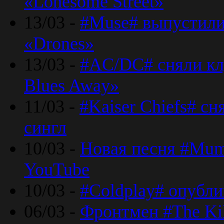
«Lonesome Street»
13/03 -
#Muse# выпустили
«Drones»
13/03 -
#AC/DC# сняли клу
Blues Away»
11/03 -
#Kaiser Chiefs# с
сингл
10/03 -
Новая песня #Mumf
YouTube
10/03 -
#Coldplay# опубли
06/03 -
Фронтмен #The Kil