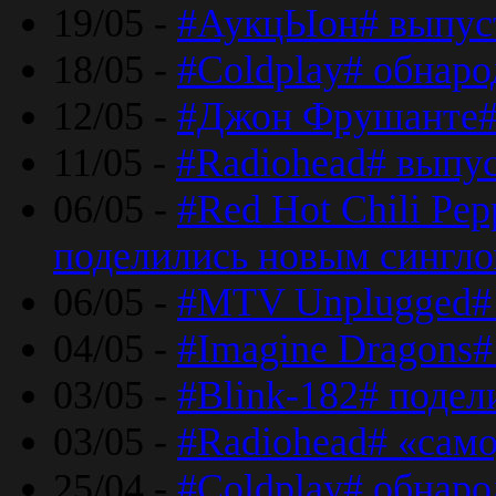
19/05 -
#АукцЫон# выпус
18/05 -
#Coldplay# обнар
12/05 -
#Джон Фрушанте#
11/05 -
#Radiohead# выпу
06/05 -
#Red Hot Chili Pe
поделились новым сингл
06/05 -
#MTV Unplugged# 
04/05 -
#Imagine Dragons#
03/05 -
#Blink-182# поде
03/05 -
#Radiohead# «само
25/04 -
#Coldplay# обнаро