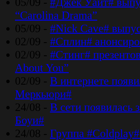
05/09 -
#Джек Уайт# выпу
“Carolina Drama”
05/09 -
#Nick Cave# выпус
02/09 -
#Сплин# анонсиро
02/09 -
#Стинг# презентова
About You”
02/09 -
В интернете появ
Меркьюри#
24/08 -
В сети появилась 
Боуи#
24/08 -
Группа #Coldplay#