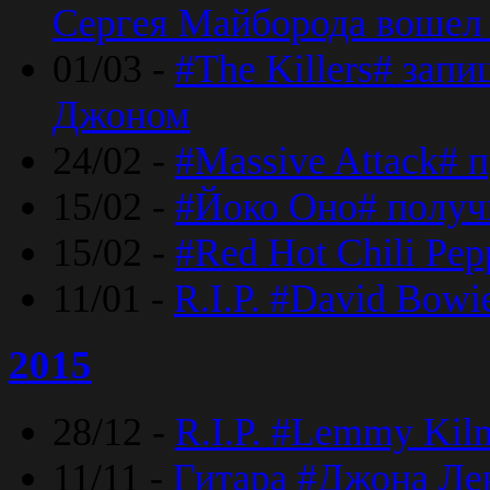
Сергея Майборода вошел 
01/03 -
#The Killers# зап
Джоном
24/02 -
#Massive Attack# 
15/02 -
#Йоко Оно# полу
15/02 -
#Red Hot Chili Pe
11/01 -
R.I.P. #David Bowi
2015
28/12 -
R.I.P. #Lemmy Kilm
11/11 -
Гитара #Джона Лен