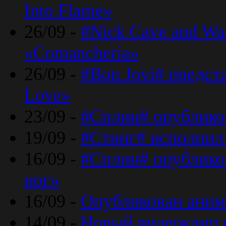
Into Flame»
26/09 -
#Nick Cave and Wa
«Comancheria»
26/09 -
#Bon Jovi# предста
Love»
23/09 -
#Сплин# опублико
19/09 -
#Стинг# исполнил
16/09 -
#Сплин# опубликов
ног»
16/09 -
Опубликован аним
14/09 -
Новый видеоклип 