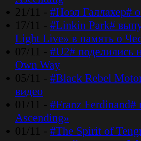
21/11 -
#Ноэл Галлахер# о
17/11 -
#Linkin Park# вып
Light Live» в память о Че
07/11 -
#U2# поделились н
Own Way
05/11 -
#Black Rebel Moto
видео
01/11 -
#Franz Ferdinand#
Ascending»
01/11 -
#The Spirit of Ten