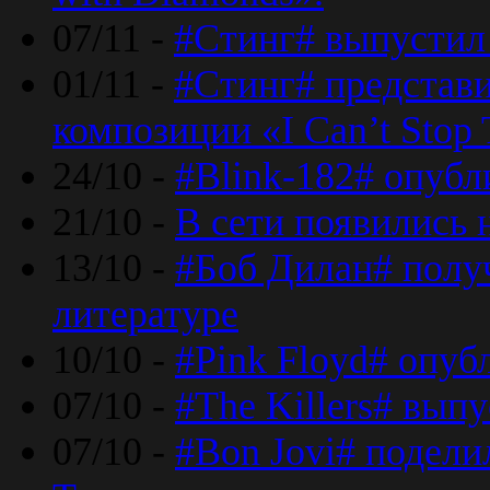
07/11 -
#Стинг# выпустил 
01/11 -
#Стинг# представ
композиции «I Can’t Stop 
24/10 -
#Blink-182# опубл
21/10 -
В сети появились 
13/10 -
#Боб Дилан# полу
литературе
10/10 -
#Pink Floyd# опуб
07/10 -
#The Killers# вып
07/10 -
#Bon Jovi# подели