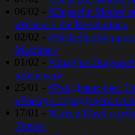
06/02 -
#Depeche Mode# о
«Where’s the Revolution»
02/02 -
#Nickelback# пред
Machine»
01/02 -
#Imagine Dragons#
«Believer»
25/01 -
#Рэй Дэвис (экс T
«Poetry» с грядущего сол
17/01 -
#Green Day# опубл
Times»