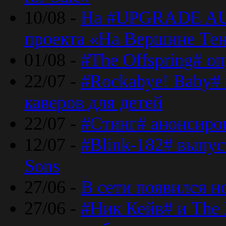
10/08 -
На #UPGRADE AU
проекта «На Вершине Те
01/08 -
#The Offspring# о
22/07 -
#Rockabye! Baby#
каверов для детей
22/07 -
#Стинг# анонсиро
12/07 -
#Blink-182# выпу
Sons
27/06 -
В сети появился н
27/06 -
#Ник Кейв# и The 