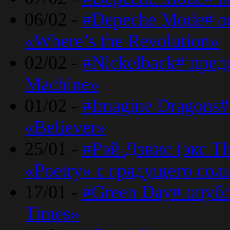
06/02 -
#Depeche Mode# о
«Where’s the Revolution»
02/02 -
#Nickelback# пред
Machine»
01/02 -
#Imagine Dragons#
«Believer»
25/01 -
#Рэй Дэвис (экс T
«Poetry» с грядущего сол
17/01 -
#Green Day# опубл
Times»