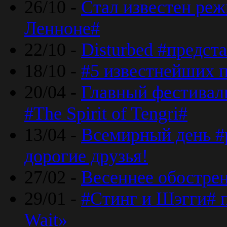
26/10 -
Стал известен реж
Ленноне#
22/10 -
Disturbed #предст
18/10 -
#5 известнейших п
20/04 -
Главный фестивал
#The Spirit of Tengri#
13/04 -
Всемирный день #р
дорогие друзья!
27/02 -
Весеннее обострен
29/01 -
#Стинг и Шэгги# 
Wait»