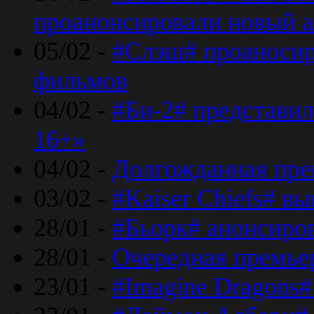
проанонсировали новый 
05/02 -
#Слэш# проаносир
фильмов
04/02 -
#Би-2# представил
16+»
04/02 -
Долгожданная прем
03/02 -
#Kaiser Chiefs# в
28/01 -
#Бьорк# анонсиров
28/01 -
Очередная премьер
23/01 -
#Imagine Dragons#