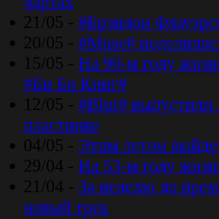
чартах
21/05 -
#Брэндон Флауэрс
20/05 -
#Muse# поделилис
15/05 -
На 90-м году жиз
#Би Би Кинг#
12/05 -
#Blur# выпустили
пластинке
04/05 -
Этим летом выйде
29/04 -
На 53-м году жиз
21/04 -
За неделю до прем
новый трек