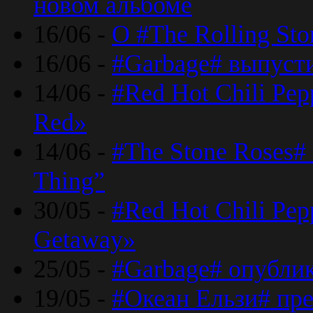
новом альбоме
16/06 -
О #The Rolling St
16/06 -
#Garbage# выпуст
14/06 -
#Red Hot Chili Pe
Red»
14/06 -
#The Stone Roses# 
Thing”
30/05 -
#Red Hot Chili Pe
Getaway»
25/05 -
#Garbage# опубли
19/05 -
#Океан Ельзи# пре