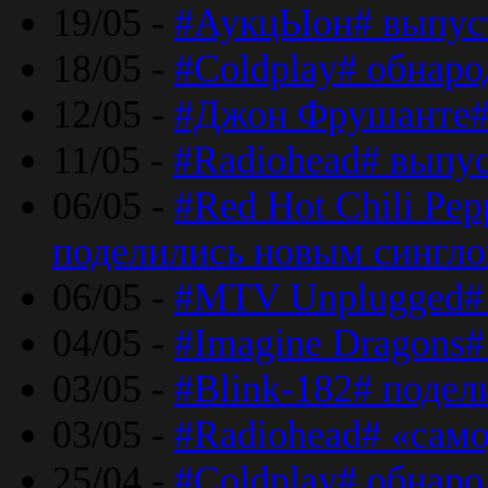
19/05 -
#АукцЫон# выпус
18/05 -
#Coldplay# обнар
12/05 -
#Джон Фрушанте#
11/05 -
#Radiohead# выпу
06/05 -
#Red Hot Chili Pe
поделились новым сингл
06/05 -
#MTV Unplugged# 
04/05 -
#Imagine Dragons#
03/05 -
#Blink-182# поде
03/05 -
#Radiohead# «само
25/04 -
#Coldplay# обнаро