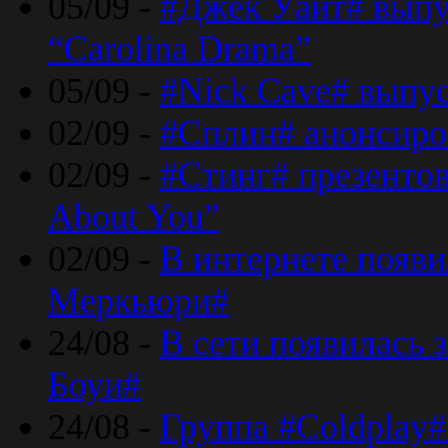
05/09 -
#Джек Уайт# выпу
“Carolina Drama”
05/09 -
#Nick Cave# выпус
02/09 -
#Сплин# анонсиро
02/09 -
#Стинг# презентова
About You”
02/09 -
В интернете появ
Меркьюри#
24/08 -
В сети появилась 
Боуи#
24/08 -
Группа #Coldplay#