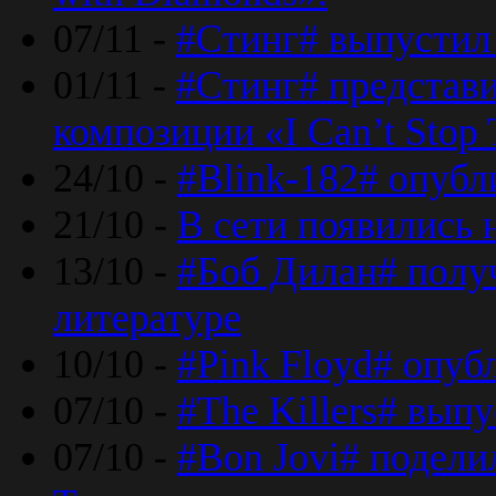
07/11 -
#Стинг# выпустил 
01/11 -
#Стинг# представ
композиции «I Can’t Stop 
24/10 -
#Blink-182# опубл
21/10 -
В сети появились 
13/10 -
#Боб Дилан# полу
литературе
10/10 -
#Pink Floyd# опуб
07/10 -
#The Killers# вып
07/10 -
#Bon Jovi# подели