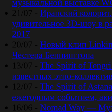
музыкальной выставке 
21/07 -
Иранский колорит
удивительное 3D-шоу в ра
2017
20/07 -
Новый клип Linkin
Честера Беннингтона
13/07 -
The Spirit of Teng
известных этно-коллекти
12/07 -
The Spirit of Asta
ежегодным событием, ак
16/06 -
Nomad Way — Муз