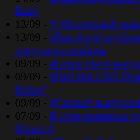
Bang
13/09 -
У #Scorpions# но
13/09 -
#Bon Jovi# опубли
грядущего альбома
09/09 -
#Green Day# выпус
09/09 -
#Red Hot Chili Pe
Robot”
09/09 -
#Сплин# выпустил
07/09 -
В сети появился т
#Oasis #