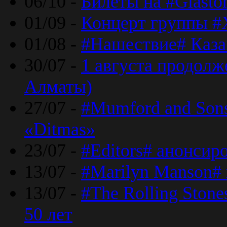
06/10 -
Билеты на #Glasto
01/09 -
Концерт группы #
01/08 -
#Нашествие# Каза
30/07 -
1 августа продолж
Алматы)
27/07 -
#Mumford and Sons
«Ditmas»
23/07 -
#Editors# анонсир
13/07 -
#Marilyn Manson#
13/07 -
#The Rolling Ston
50 лет