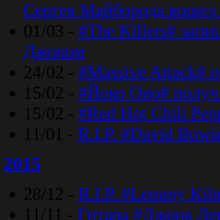
Сергея Майборода вошел 
01/03 -
#The Killers# зап
Джоном
24/02 -
#Massive Attack# 
15/02 -
#Йоко Оно# полу
15/02 -
#Red Hot Chili Pe
11/01 -
R.I.P. #David Bowi
2015
28/12 -
R.I.P. #Lemmy Kilm
11/11 -
Гитара #Джона Лен