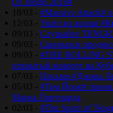
Of Tengri 2016#
18/03 -
#Massive Attack# 
12/03 -
Ушёл из жизни #К
09/03 -
Слушайте TENGRI
09/03 -
Скончался продюс
09/03 -
#THE ROLLING S
открытый концерт на Куб
07/03 -
Письмо #Джона Ле
05/03 -
#Том Йорк# принял
Марка Притчарда
02/03 -
#The Spirit of Ten