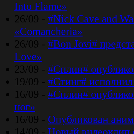
Into Flame»
26/09 -
#Nick Cave and Wa
«Comancheria»
26/09 -
#Bon Jovi# предста
Love»
23/09 -
#Сплин# опублико
19/09 -
#Стинг# исполнил
16/09 -
#Сплин# опубликов
ног»
16/09 -
Опубликован аним
14/09 -
Новый видеоклип 