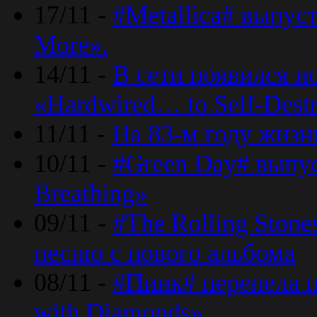
17/11 -
#Metallica# выпус
More».
14/11 -
В сети появился н
«Hardwired… to Self-Destr
11/11 -
На 83-м году жизн
10/11 -
#Green Day# выпус
Breathing»
09/11 -
#The Rolling Ston
песню с нового альбома
08/11 -
#Пинк# перепела п
with Diamonds».