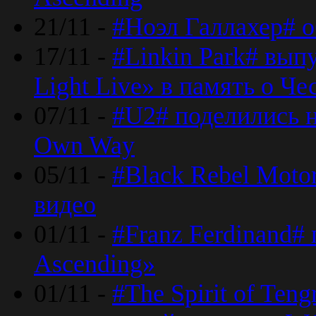
21/11 -
#Ноэл Галлахер# о
17/11 -
#Linkin Park# вып
Light Live» в память о Че
07/11 -
#U2# поделились н
Own Way
05/11 -
#Black Rebel Moto
видео
01/11 -
#Franz Ferdinand#
Ascending»
01/11 -
#The Spirit of Ten