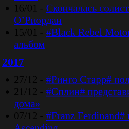
16/01 -
Скончалась солист
O’Риордан
15/01 -
#Black Rebel Moto
альбом
2017
27/12 -
#Ринго Старр# по
21/12 -
#Сплин# представ
дома»
07/12 -
#Franz Ferdinand#
Ascending