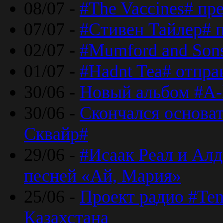
08/07 -
#The Vaccines# пр
07/07 -
#Стивен Тайлер# 
02/07 -
#Mumford and Sons
01/07 -
#Hadnt Tea# отпра
30/06 -
Новый альбом #A-
30/06 -
Скончался основа
Сквайр#
29/06 -
#Исаак Реал и Алд
песней «Ай, Мария»
25/06 -
Проект радио #Te
Казахстана