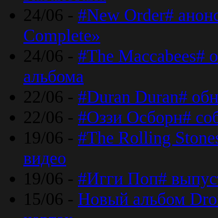
24/06 -
#New Order# анон
Complete»
24/06 -
#The Maccabees# о
альбома
22/06 -
#Duran Duran# обн
22/06 -
#Оззи Осборн# со
19/06 -
#The Rolling Ston
видео
19/06 -
#Игги Поп# выпус
15/06 -
Новый альбом Dron