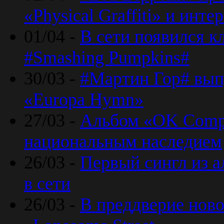
«Physical Graffiti» и инт
01/04 -
В сети появился к
#Smashing Pumpkins#
30/03 -
#Мартин Гор# вып
«Europa Hymn»
27/03 -
Альбом «OK Compu
национальным наследием
26/03 -
Первый сингл из а
в сети
26/03 -
В преддверие ново