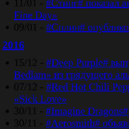
11/01 -
#Стинг# показал 
Fine Day»
09/01 -
#Сплин# опублико
2016
15/12 -
#Deep Purple# вып
Bedlam» из грядущего ал
07/12 -
#Red Hot Chili Pep
«Sick Love»
30/11 -
#Imagine Dragons#
30/11 -
#Aerosmith# объяв