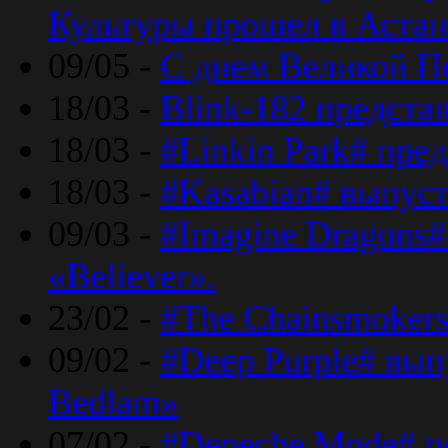
Культуры прошел в Астан
09/05 -
С днем Великой П
18/03 -
Blink-182 предста
18/03 -
#Linkin Park# пре
18/03 -
#Kasabian# выпуст
09/03 -
#Imagine Dragons#
«Believer».
23/02 -
#The Chainsmokers
09/02 -
#Deep Purple# вып
Bedlam»
07/02 -
#Depeche Mode# п