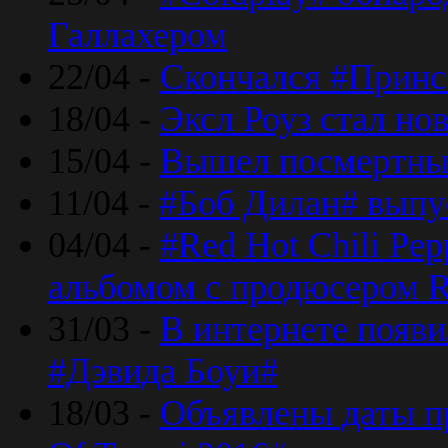
Галлахером
22/04 -
Скончался #Принс
18/04 -
Эксл Роуз стал н
15/04 -
Вышел посмертный
11/04 -
#Боб Дилан# выпу
04/04 -
#Red Hot Chili Pe
альбомом с продюсером R
31/03 -
В интернете появи
#Дэвида Боуи#
18/03 -
Объявлены даты пр