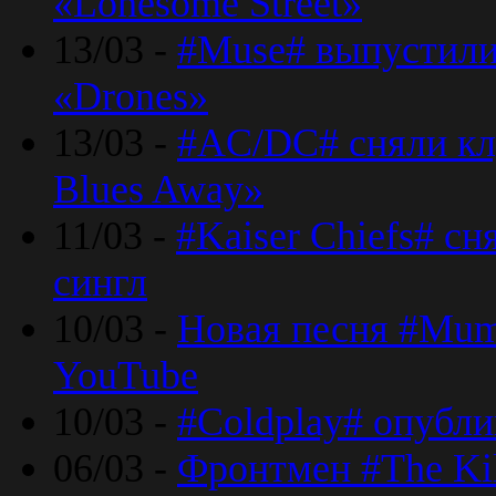
«Lonesome Street»
13/03 -
#Muse# выпустили
«Drones»
13/03 -
#AC/DC# сняли клу
Blues Away»
11/03 -
#Kaiser Chiefs# с
сингл
10/03 -
Новая песня #Mumf
YouTube
10/03 -
#Coldplay# опубли
06/03 -
Фронтмен #The Kil