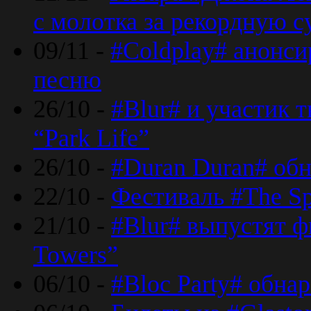
с молотка за рекордную 
09/11 -
#Coldplay# анонси
песню
26/10 -
#Blur# и участик т
“Park Life”
26/10 -
#Duran Duran# обн
22/10 -
Фестиваль #The Sp
21/10 -
#Blur# выпустят ф
Towers”
06/10 -
#Bloc Party# обна