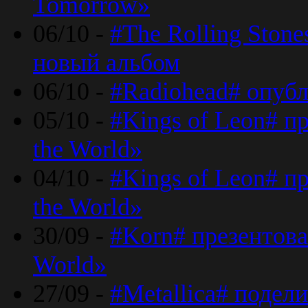
Tomorrow»
06/10 -
#The Rolling Ston
новый альбом
06/10 -
#Radiohead# опуб
05/10 -
#Kings of Leon# п
the World»
04/10 -
#Kings of Leon# п
the World»
30/09 -
#Korn# презентова
World»
27/09 -
#Metallica# подел