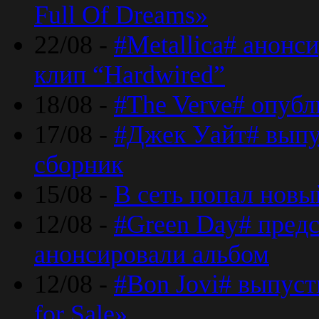
Full Of Dreams»
22/08 -
#Metallica# анонс
клип “Hardwired”
18/08 -
#The Verve# опубл
17/08 -
#Джек Уайт# выпу
сборник
15/08 -
В сеть попал новый
12/08 -
#Green Day# предс
анонсировали альбом
12/08 -
#Bon Jovi# выпуст
for Sale»