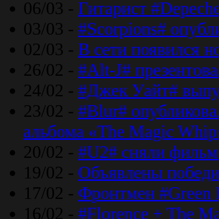
06/03 -
Гитарист #Depech
03/03 -
#Scorpions# опубл
02/03 -
В сети появился н
26/02 -
#Alt-J# презентова
24/02 -
#Джек Уайт# выпу
23/02 -
#Blur# опубликова
альбома «The Magic Whip
20/02 -
#U2# сняли фильм 
19/02 -
Объявлены побед
17/02 -
Фронтмен #Green 
16/02 -
#Florence + The M