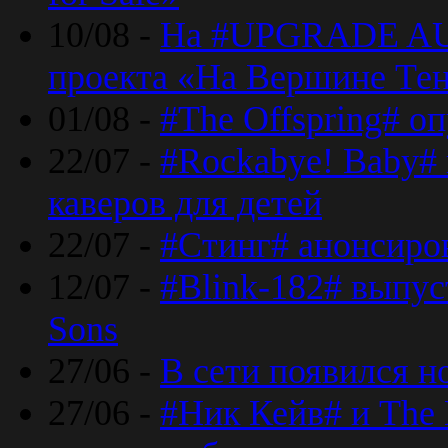
10/08 -
На #UPGRADE AU
проекта «На Вершине Те
01/08 -
#The Offspring# о
22/07 -
#Rockabye! Baby#
каверов для детей
22/07 -
#Стинг# анонсиро
12/07 -
#Blink-182# выпу
Sons
27/06 -
В сети появился н
27/06 -
#Ник Кейв# и The 