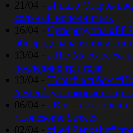
21/04 -
#Ринго Старр# вве
сольный исполнитель
16/04 -
Супергруппа #FFS#
обнародовала второй син
13/04 -
#The Maccabees# в
последние три года
13/04 -
Новый альбом #Но
Yesterday» покоряет чарт
06/04 -
#Blur# сняли клип
«Lonesome Street»
02/04 -
#Led Zeppelin# пр