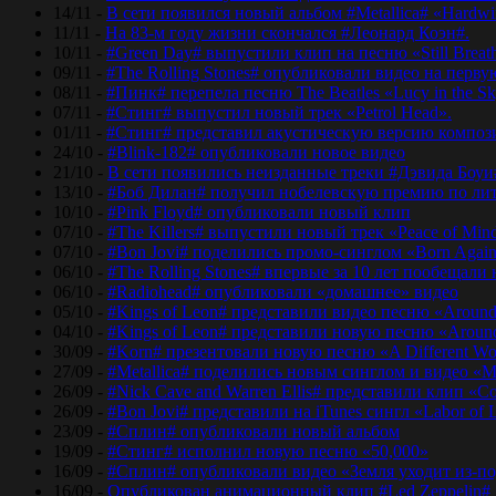
14/11 -
В сети появился новый альбом #Metallica# «Hardwir
11/11 -
На 83-м году жизни скончался #Леонард Коэн#.
10/11 -
#Green Day# выпустили клип на песню «Still Breat
09/11 -
#The Rolling Stones# опубликовали видео на перву
08/11 -
#Пинк# перепела песню The Beatles «Lucy in the Sk
07/11 -
#Стинг# выпустил новый трек «Petrol Head».
01/11 -
#Стинг# представил акустическую версию композиц
24/10 -
#Blink-182# опубликовали новое видео
21/10 -
В сети появились неизданные треки #Дэвида Боуи
13/10 -
#Боб Дилан# получил нобелевскую премию по лит
10/10 -
#Pink Floyd# опубликовали новый клип
07/10 -
#The Killers# выпустили новый трек «Peace of Min
07/10 -
#Bon Jovi# поделились промо-синглом «Born Agai
06/10 -
#The Rolling Stones# впервые за 10 лет пообещали
06/10 -
#Radiohead# опубликовали «домашнее» видео
05/10 -
#Kings of Leon# представили видео песню «Around
04/10 -
#Kings of Leon# представили новую песню «Around
30/09 -
#Korn# презентовали новую песню «A Different Wo
27/09 -
#Metallica# поделились новым синглом и видео «Mo
26/09 -
#Nick Cave and Warren Ellis# представили клип «C
26/09 -
#Bon Jovi# представили на iTunes сингл «Labor of 
23/09 -
#Сплин# опубликовали новый альбом
19/09 -
#Стинг# исполнил новую песню «50,000»
16/09 -
#Сплин# опубликовали видео «Земля уходит из-по
16/09 -
Опубликован анимационный клип #Led Zeppelin#