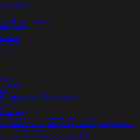
к о Ленноне#
я #The Spirit of Tengri#
огие друзья!
Me Wait»
’Риордан
льбом
о дома»
 Ascending
ню.
ht Live» в память о Честере (видео).
ur Own Way
видео
s Ascending»
а музыкальной выставке WOMEX-2017 в Польше
ительное 3D-шоу в рамках The Spirit of Tengri на EXPO-2017
естера Беннингтона
мирно известных этно-коллективов на EXPO