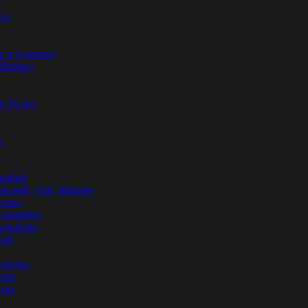
”
аса
ь в Алматы)
Ditmas»
я 50 лет
f»
вайр#
 песней «Ай, Мария»
стана
Complete»
 альбома
бом
 видео
еем
ртах