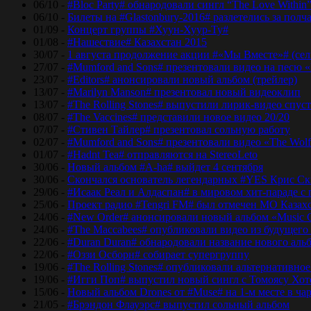
06/10 -
#Bloc Party# обнародовали сингл “The Love Within
06/10 -
Билеты на #Glastonbury-2016# разлетелись за полч
01/09 -
Концерт группы #Хуун-Хуур-Ту#
01/08 -
#Нашествие# Казахстан 2015
30/07 -
1 августа продолжение акции #«Мы Вместе»# (сел
27/07 -
#Mumford and Sons# презентовали видео на песю «
23/07 -
#Editors# анонсировали новый альбом (трейлер)
13/07 -
#Marilyn Manson# презентовал новый видеоклип
13/07 -
#The Rolling Stones# выпустили лирик-видео спуст
08/07 -
#The Vaccines# представили новое видео 20/20
07/07 -
#Стивен Тайлер# презентовал сольную работу
02/07 -
#Mumford and Sons# презентовали видео «The Wol
01/07 -
#Hadnt Tea# отправляются на StereoLeto
30/06 -
Новый альбом #A-ha# выйдет 4 сентября
30/06 -
Скончался основатель легендарных #YES Крис Ск
29/06 -
#Исаак Реал и Алдаспан# в мировом хит-параде с
25/06 -
Проект радио #Tengri FM# был отмечен МО Казах
24/06 -
#New Order# анонсировали новый альбом «Music 
24/06 -
#The Maccabees# опубликовали видео из будущего
22/06 -
#Duran Duran# обнародовали название нового аль
22/06 -
#Оззи Осборн# собирает супергруппу
19/06 -
#The Rolling Stones# опубликовали альтернативное
19/06 -
#Игги Поп# выпустил новый сингл с Томоясу Хот
15/06 -
Новый альбом Drones от #Muse# на 1-м месте в ча
21/05 -
#Брэндон Флауэрс# выпустил сольный альбом