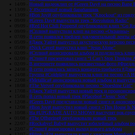
14/09 -
Новый видеоклип от #Green Day# на песню Bang 
13/09 -
У #Scorpions# новый барабанщик
13/09 -
#Bon Jovi# опубликовали трек “Knockout” из гряд
09/09 -
#Green Day# выпустили трек “Revolution Radio”
09/09 -
#Red Hot Chili Peppers# опубликовали клип “Go Ro
09/09 -
#Сплин# выпустили клип на песню «Окраины»
07/09 -
В сети появился трейлер документальной ленты об
05/09 -
#Джек Уайт# выпустил акустическую версию песн
05/09 -
#Nick Cave# выпустил клип “Jesus Alone”
02/09 -
#Сплин# анонсировали альбом и поделились кли
02/09 -
#Стинг# презентовал сингл “I Can’t Stop Thinking 
02/09 -
В интернете появились неизвестные фото #Фред
24/08 -
В сети появилась запись концерта-трибьюта #Дэв
24/08 -
Группа #Coldplay# выпустила клип на песню «A He
22/08 -
#Metallica# анонсировала новый альбом и выпусти
18/08 -
#The Verve# опубликовали песню “Shoeshine Girl”
17/08 -
#Джек Уайт# выпустил новый трек и проанонсиро
15/08 -
В сеть попал новый трек #Placebo# “Jesus’ Son”
12/08 -
#Green Day# представили новый сингл и анонсир
12/08 -
#Bon Jovi# выпустил новый сингл «This House Is No
10/08 -
На #UPGRADE AUTO SHOW# выступят рок-групп
01/08 -
#The Offspring# опубликовали новый трек
22/07 -
#Rockabye! Baby# выпустит юбилейный альбом рок
22/07 -
#Стинг# анонсировал выход нового альбома
12/07 -
#Blink-182# выпустили клип с участием Mumford 