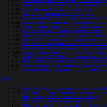
12/07 -
The Spirit of Astana станет традиционным и еже
16/06 -
Nomad Way — Музыкальный Фестиваль Кочевой К
09/05 -
С днем Великой Победы, дорогие Друзья!
18/03 -
Blink-182 представили песню «Parking Lot»
18/03 -
#Linkin Park# представили песню «Bаttlе Sуmphоn
18/03 -
#Kasabian# выпустили сингл и анонсировали диск
09/03 -
#Imagine Dragons# представила новый клип на синг
23/02 -
#The Chainsmokers и Coldplay# выпустили сингл
09/02 -
#Deep Purple# выпустили мини-альбом «Time for 
07/02 -
#Depeche Mode# поделились тизером видеоклипа
06/02 -
#Depeche Mode# опубликоавли новую песню «Where
02/02 -
#Nickelback# представили премьеру песни «Feed t
01/02 -
#Imagine Dragons# представили новый трек «Believ
25/01 -
#Рэй Дэвис (экс The Kinks)# представил сингл «Po
17/01 -
#Green Day# опубликовали видео на трек «Trouble
11/01 -
#Стинг# показал анимационный клип на песню «O
09/01 -
#Сплин# опубликовали видеоклип на песню «Хра
2016
15/12 -
#Deep Purple# выпустили видео на трек «Time For
07/12 -
#Red Hot Chili Peppers# опубликовали клип на тре
30/11 -
#Imagine Dragons# выпустили сингл «Levitate»
30/11 -
#Aerosmith# объявили о прощальном туре
17/11 -
#Metallica# выпустили видео на песню «Dream No 