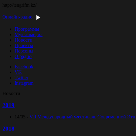
http://tengrifm.kz/
Онлайн-радио
Программы
Мультимедиа
Новости
Проекты
Персоны
О радио
Facebook
VK
Twitter
Instagram
Новости
2019
14/05 -
VII Международный Фестиваль Современной Этниче
2018