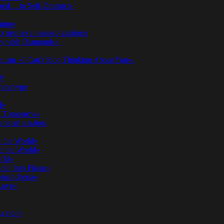
ed… to Self-Destruct»
hing»
ю песню с нового альбома
y with Diamonds».
ии «I Can’t Stop Thinking About You».
#
ературе
d»
n Tomorrow»
 новый альбом
 the World»
 the World»
rld»
th Into Flame»
omancheria»
Love»
д ног»