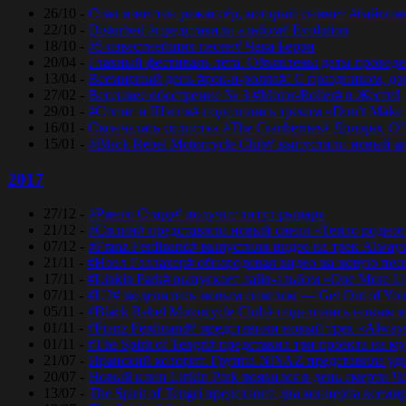
26/10 -
Стал известен режиссёр, который снимет #байопи
22/10 -
Disturbed #представили альбом# Evolution
18/10 -
#5 известнейших песен# Чака Берри
20/04 -
Главный фестиваль лета. Объявлены даты проведени
13/04 -
Всемирный день #рок-н-ролла#! С праздником, дор
27/02 -
Весеннее обострение № 3 #Motor-Roller# в Жести!
29/01 -
#Стинг и Шэгги# поделились треком «Don’t Make 
16/01 -
Скончалась солистка #The Cranberries# Долорес O
15/01 -
#Black Rebel Motorcycle Club# выпустили новый а
2017
27/12 -
#Ринго Старр# получит титул рыцаря
21/12 -
#Сплин# представили новый сингл «Тепло родног
07/12 -
#Franz Ferdinand# выпустили видео на трек Always
21/11 -
#Ноэл Галлахер# обнародовал видео на новую пес
17/11 -
#Linkin Park# выпускает лайв-альбом «One More Lig
07/11 -
#U2# поделились новым синглом — Get Out of Yo
05/11 -
#Black Rebel Motorcycle Club# поделились новым 
01/11 -
#Franz Ferdinand# представили новый трек «Alway
01/11 -
#The Spirit of Tengri# представил три проекта н
21/07 -
Иранский колорит. Группа NIYAZ представила удив
20/07 -
Новый клип Linkin Park появился в день смерти Ч
13/07 -
The Spirit of Tengri представит два концерта все