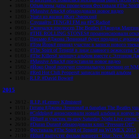
18/03 -
Объявлены даты проведения Фестиваля #The Spirit
18/03 -
#Massive Attack# обнародовали новое видео
12/03 -
Ушёл из жизни #Кит Эмерсон#
09/03 -
Слушайте TENGRI FM на #PCRadio#
09/03 -
Скончался продюсер The Beatles #Джордж Мартин
09/03 -
#THE ROLLING STONES# проанонсировали откры
07/03 -
Письмо #Джона Леннона# будет продано с аукцио
05/03 -
#Том Йорк# принял участие в записи нового трек
02/03 -
#The Spirit of Tengri# в лице главного режиссер
01/03 -
#The Killers# запишут альбом вместе с Элтоном Д
24/02 -
#Massive Attack# представили новое видео
15/02 -
#Йоко Оно# получит специальную премию от NM
15/02 -
#Red Hot Chili Peppers# записали новый альбом
11/01 -
R.I.P. #David Bowie#
2015
28/12 -
R.I.P. #Lemmy Kilmister#
11/11 -
Гитара #Джона Леннона# и барабан The Beatles уш
09/11 -
#Coldplay# анонсировали новый альбом и новую 
26/10 -
#Blur# и участик тв-шоу Saturday Night Live спели 
26/10 -
#Duran Duran# обнародовали клип “Pressure Off”
22/10 -
Фестиваль #The Spirit of Tengri# на WOMEX 2015
21/10 -
#Blur# выпустят фильм-концерт “Blur: New World 