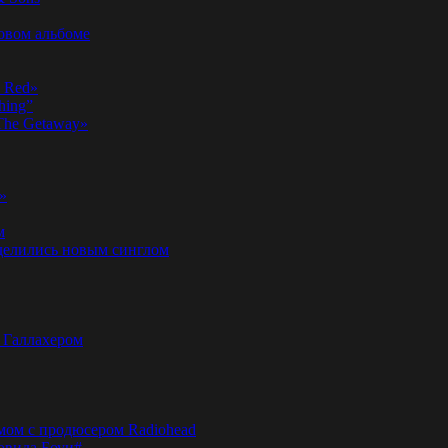
новом альбоме
n Red»
hing”
«The Getaway»
»
м
оделились новым синглом
м Галлахером
омом с продюсером Radiohead
эвида Боуи#