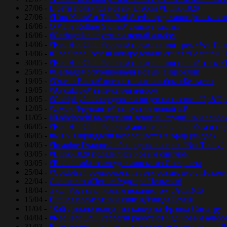
27/06 -
В сети появился новый альбом #Blink-182#
27/06 -
#Ник Кейв# и The Bad Seeds представят фильм о 
16/06 -
О #The Rolling Stones# снимут фильм
16/06 -
#Garbage# выпустили новый альбом
14/06 -
#Red Hot Chili Peppers# представили трек «We Tur
14/06 -
#The Stone Roses# обнародовали сингл “Beautiful T
30/05 -
#Red Hot Chili Peppers# представили новый трек 
25/05 -
#Garbage# опубликовали новый видеоклип
19/05 -
#Океан Ельзи# презентовали альбом «Без меж»
19/05 -
#АукцЫон# выпустили альбом
18/05 -
#Coldplay# обнародовали видео на песню «Up&Up
12/05 -
#Джон Фрушанте# выпустил новый ЕР
11/05 -
#Radiohead# выпустили девятый студийный альбо
06/05 -
#Red Hot Chili Peppers# анонсировали альбом и п
06/05 -
#MTV Unplugged# возвращается в эфир (видео)
04/05 -
#Imagine Dragons# обнародовали трек “Not Today”
03/05 -
#Blink-182# поделились новым синглом
03/05 -
#Radiohead# «самоудалились» из Интернета
25/04 -
#Coldplay# обнародовали трек совместно с Ноэле
22/04 -
Скончался #Принс Роджерс Нельсон#
18/04 -
Эксл Роуз стал новым вокалистом #AC/DC#
15/04 -
Вышел посмертный клип #Дэвида Боуи#
11/04 -
#Боб Дилан# выпустил кавер на Фрэнка Синатру
04/04 -
#Red Hot Chili Peppers# работают над новым альб
31/03 -
В интернете появилась неизданная ранее песня #Д