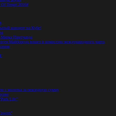
 Of Tengri 2016#
#
тый концерт на Кубе!
на
а Марка Притчарда
а Сергея Майборода вошел в комиссию международного чарта
жоном
E
ли с молотка за рекордную сумму
песню
“Park Life”
Towers”