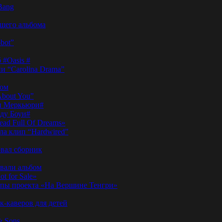
Bang
ущего альбома
bot”
 #Oasis #
и “Carolina Drama”
пом
About You”
ди Меркьюри#
иду Боуи#
ad Full Of Dreams»
ла клип “Hardwired”
вал сборник
овали альбом
t for Sale»
ы проекта «На Вершине Тенгри»
-каверов для детей
& Sons