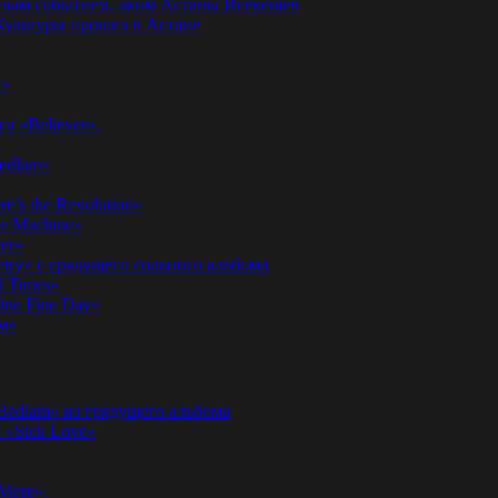
годным событием, аким Астаны Исекешев
ультуры прошел в Астане
у»
л «Believer».
Bedlam»
’s the Revolution»
he Machine»
er»
etry» с грядущего сольного альбома
d Times»
ne Fine Day»
м»
 Bedlam» из грядущего альбома
к «Sick Love»
More».