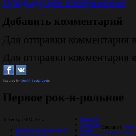
Предыдущее изображение
Добавить комментарий
Для отправки комментария
Для отправки комментария 
Первое рок-н-рольное
Facebook
© Тенгри ФМ, 2014
Vkontakte
Сделано в
Инте
Контактная информация
Twitter
Описание проек
Рекламодателям
Instagram