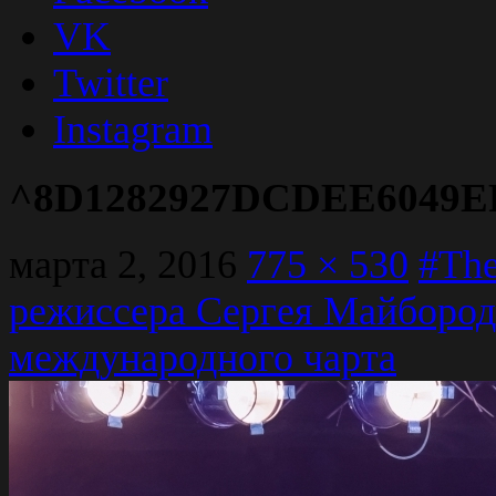
VK
Twitter
Instagram
^8D1282927DCDEE6049EFB
марта 2, 2016
775 × 530
#The
режиссера Сергея Майбород
международного чарта