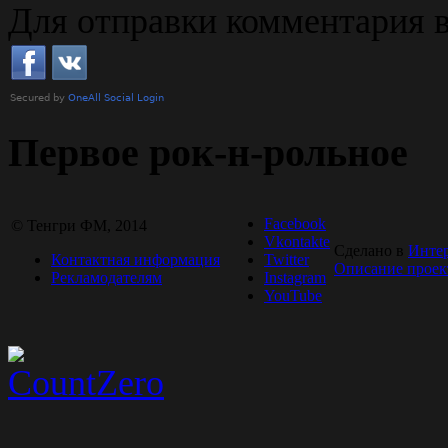
Для отправки комментария 
Первое рок-н-рольное
Facebook
© Тенгри ФМ, 2014
Vkontakte
Сделано в
Инте
Контактная информация
Twitter
Описание проек
Рекламодателям
Instagram
YouTube