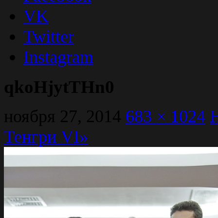
VK
Twitter
Instagram
qkoHjytTHn0
ноября 27, 2014
683 × 1024
H
Тенгри VI»