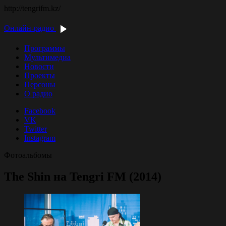
http://tengrifm.kz/
Онлайн-радио
Программы
Мультимедиа
Новости
Проекты
Персоны
О радио
Facebook
VK
Twitter
Instagram
Фотоальбомы
The Shin на Tengri FM (2014)