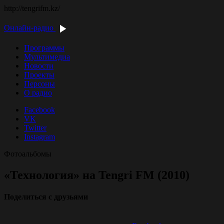
http://tengrifm.kz/
Онлайн-радио
Программы
Мультимедиа
Новости
Проекты
Персоны
О радио
Facebook
VK
Twitter
Instagram
Фотоальбомы
«Технология» на Tengri FM (2010)
Поделиться с друзьями