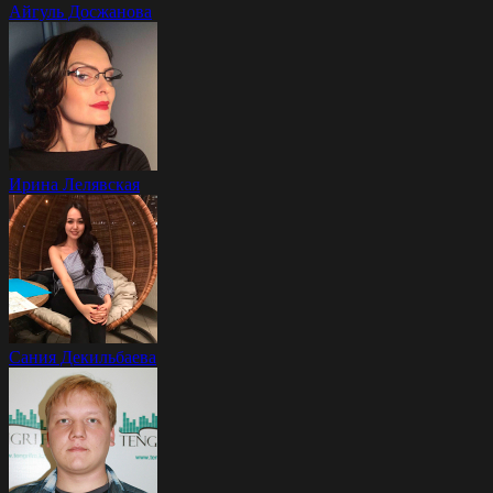
Айгуль Досжанова
Ирина Лелявская
Сания Декильбаева