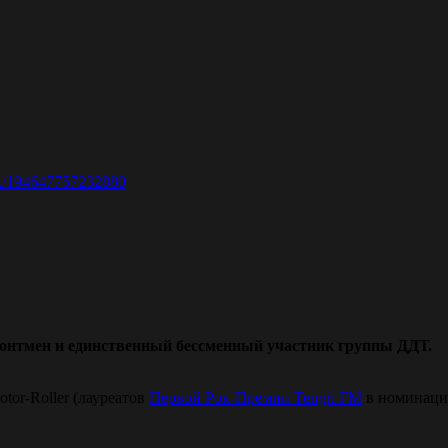
к/194647757232880
фронтмен и единственный бессменный участник группы ДДТ.
tor-Roller (лауреатов
Первой Рок-Премии Tengri FM
в номинации