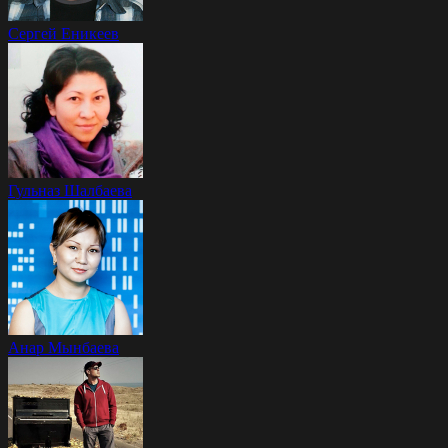
Сергей Еникеев
Гульназ Шалбаева
Анар Мынбаева