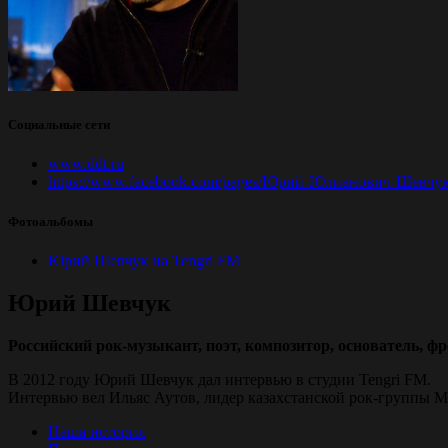
Социальные сети
www.ddt.ru
https://www.facebook.com/pages/Юрий-Юлианович-Шевчу
Фотоальбомы
Юрий Шевчук на Tengri FM
Юрий Шевчук
Российский рок-музыкант, поэт, композитор, основатель, 
В 2012 году Юрий Шевчук дал интервью в студии Tengri FM.
Интервью вел Ильяс Аутов, лидер казахстанской рок-группы Mo
Наша история