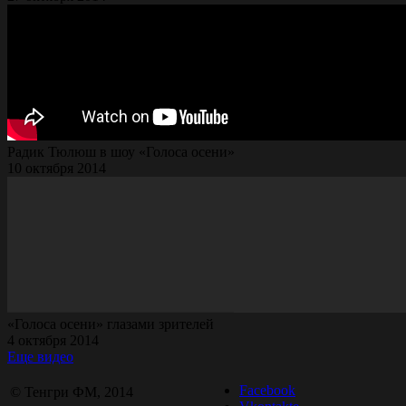
Радик Тюлюш в шоу «Голоса осени»
10 октября 2014
«Голоса осени» глазами зрителей
4 октября 2014
Еще видео
Facebook
© Тенгри ФМ, 2014