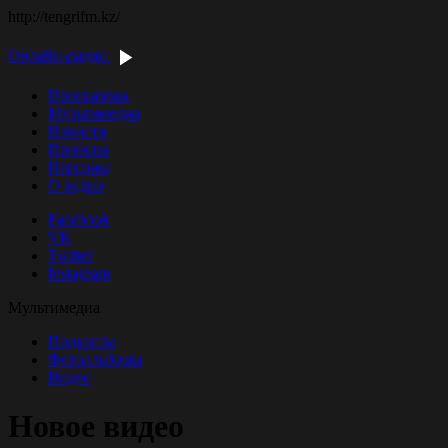
http://tengrifm.kz/
Онлайн-радио
Программы
Мультимедиа
Новости
Проекты
Персоны
О радио
Facebook
VK
Twitter
Instagram
Мультимедиа
Подкасты
Фотоальбомы
Видео
Новое видео