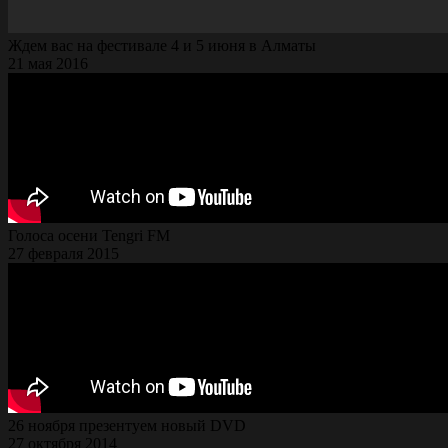
Ждем вас на фестивале 4 и 5 июня в Алматы
21 мая 2016
Голоса осени Tengri FM
27 февраля 2015
26 ноября презентуем новый DVD
27 октября 2014